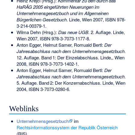
Heinz Krejci (Hrsg.):
Kommentar zu den durch das
HaRÄG 2005 eingeführten Neuerungen im
Unternehmensgesetzbuch und im Allgemeinen
Bürgerlichen Gesetzbuch
. Linde, Wien 2007,
ISBN 978-
3-214-00379-1
.
Wilma Dehn (Hrsg.):
Das neue UGB
. 2. Auflage. Linde,
Wien 2007,
ISBN 978-3-7073-1177-8
.
Anton Egger, Helmut Samer, Romuald Bertl:
Der
Jahresabschluss nach dem Unternehmensgesetzbuch
.
12. Auflage.
Band
1
: Der Einzelabschluss. Linde,, Wien
2008,
ISBN 978-3-7073-1402-1
.
Anton Egger, Helmut Samer, Romuald Bertl:
Der
Jahresabschluss nach dem Unternehmensgesetzbuch
.
5. Auflage.
Band
2
: Der Konzernabschluss. Linde, Wien
2004,
ISBN 3-7073-0280-6
.
Weblinks
Unternehmensgesetzbuch
im
Rechtsinformationssystem der Republik Österreich
(RIS)