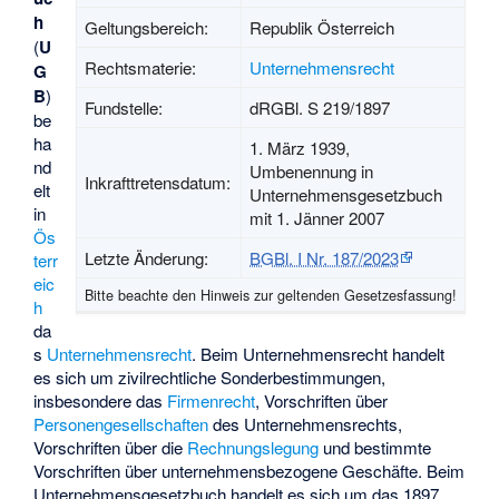
h
Geltungsbereich:
Republik Österreich
(
U
Rechtsmaterie:
Unternehmensrecht
G
B
)
Fundstelle:
dRGBl. S 219/1897
be
ha
1. März 1939,
nd
Umbenennung in
Inkrafttretensdatum:
elt
Unternehmensgesetzbuch
in
mit 1. Jänner 2007
Ös
Letzte Änderung:
BGBl. I Nr. 187/2023
terr
eic
Bitte beachte den
Hinweis zur geltenden Gesetzesfassung
!
h
da
s
Unternehmensrecht
. Beim Unternehmensrecht handelt
es sich um zivilrechtliche Sonderbestimmungen,
insbesondere das
Firmenrecht
, Vorschriften über
Personengesellschaften
des Unternehmensrechts,
Vorschriften über die
Rechnungslegung
und bestimmte
Vorschriften über unternehmensbezogene Geschäfte. Beim
Unternehmensgesetzbuch handelt es sich um das 1897