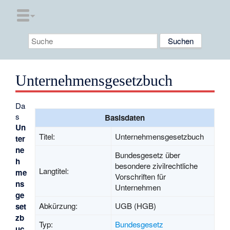
Unternehmensgesetzbuch
Da
s
Basisdaten
Un
Titel:
Unternehmensgesetzbuch
ter
ne
Bundesgesetz über
h
besondere zivilrechtliche
Langtitel:
me
Vorschriften für
ns
Unternehmen
ge
Abkürzung:
UGB (HGB)
set
zb
Typ:
Bundesgesetz
uc