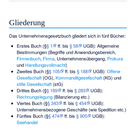
Gliederung
Das Unternehmensgesetzbuch gliedert sich in fünf Bücher:
Erstes Buch (§
§ 1
ff. bis
§ 58
UGB): Allgemeine
Bestimmungen (Begriffe und Anwendungsbereich,
Firmenbuch
,
Firma
, Unternehmensübergang,
Prokura
und
Handlungsvollmacht
)
Zweites Buch (§
§ 105
ff. bis
§ 188
UGB):
Offene
Gesellschaft
(OG),
Kommanditgesellschaft
(KG) und
stille Gesellschaft
(stG)
Drittes Buch (§
§ 189
ff. bis
§ 283
UGB):
Rechnungslegung
(Bilanzierung etc.)
Viertes Buch (§
§ 343
ff. bis
§ 454
UGB):
Unternehmensbezogene Geschäfte (wie Spedition etc.)
Fünftes Buch (§
§ 474
ff. bis
§ 905
UGB):
Seehandel