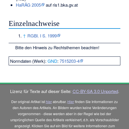
HaRÄG 2005
auf ris1.bka.gv.at
Einzelnachweise
↑
RGBl. I S. 1999
Bitte den
Hinweis zu Rechtsthemen
beachten!
Normdaten (Werk):
GND
:
7515203-4
Lizenz für Texte auf dieser Seite:
CC-BY-SA 3.0 Unported
.
Der original-Artikel ist
hier
abrufbar.
Hier
finden Sie Informationen zu
den Autoren des Artikels. An Bildern wurden keine Veränderungen
vorgenommen - diese werden aber in der Regel wie bei der
ursprünglichen Quelle des Artikels verkleinert, d.h. als Vorschaubilder
angezeigt. Klicken Sie auf ein Bild für weitere Informationen zum