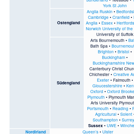
York St John
Anglia Ruskin
•
Bedfords
Cambridge
•
Cranfield
•
Ostengland
Anglia
•
Essex
•
Hertfords
Norwich University of the
University of Suffolk
Arts Bournemouth
•
Ba
Bath Spa
•
Bournemou
Brighton
•
Bristol
•
Buckingham
•
Buckinghamshire Ne
Canterbury Christ Chur
Chichester
•
Creative A
Exeter
•
Falmouth
•
Südengland
Gloucestershire
•
Ken
Oxford
•
Oxford Brook
Plymouth
•
Plymouth Mar
Arts University Plymou
Portsmouth
•
Reading
•
Agricultural
•
Solent
Southampton
•
Surre
•
UWE
•
Winche
Sussex
Queen’s
•
Ulster
Nordirland