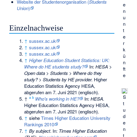
Website der Studentenorganisation (
Students
e
Union
)
n
u
n
Einzelnachweise
t
e
↑
sussex.ac.uk
r
↑
sussex.ac.uk
k
↑
sussex.ac.uk
ü
↑
Higher Education Student Statistics: UK:
n
Where do HE students study?
In:
HESA >
ft
Open data > Students > Where do they
e
study? > Students by HE provider.
Higher
Education Statistics Agency HESA,
abgerufen am 7. Juni 2021
(englisch).
S
a
b
↑
Who's working in HE?
In:
HESA.
t
Higher Education Statistics Agency HESA,
u
abgerufen am 7. Juni 2021
(englisch).
d
↑
siehe
Times Higher Education University
e
Rankings 2010
n
↑
By subject
. In:
Times Higher Education
t