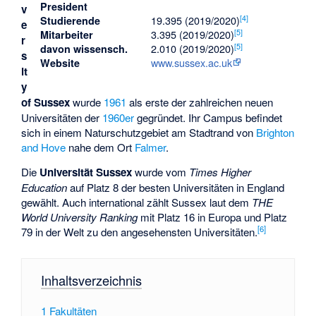
President
v
[
4
]
19.395 (2019/2020)
Studierende
e
[
5
]
3.395 (2019/2020)
Mitarbeiter
r
[
5
]
2.010 (2019/2020)
davon wissensch.
s
www.sussex.ac.uk
Website
it
y
of Sussex
wurde
1961
als erste der zahlreichen neuen
Universitäten der
1960er
gegründet. Ihr Campus befindet
sich in einem Naturschutzgebiet am Stadtrand von
Brighton
and Hove
nahe dem Ort
Falmer
.
Die
Universität Sussex
wurde vom
Times Higher
Education
auf Platz 8 der besten Universitäten in England
gewählt. Auch international zählt Sussex laut dem
THE
World University Ranking
mit Platz 16 in Europa und Platz
[
6
]
79 in der Welt zu den angesehensten Universitäten.
Inhaltsverzeichnis
1
Fakultäten