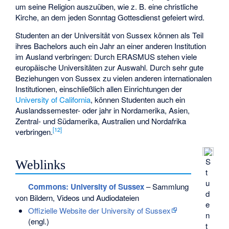
um seine Religion auszuüben, wie z. B. eine christliche
Kirche, an dem jeden Sonntag Gottesdienst gefeiert wird.
Studenten an der Universität von Sussex können als Teil
ihres Bachelors auch ein Jahr an einer anderen Institution
im Ausland verbringen: Durch ERASMUS stehen viele
europäische Universitäten zur Auswahl. Durch sehr gute
Beziehungen von Sussex zu vielen anderen internationalen
Institutionen, einschließlich allen Einrichtungen der
University of California
, können Studenten auch ein
Auslandssemester- oder jahr in Nordamerika, Asien,
Zentral- und Südamerika, Australien und Nordafrika
[
12
]
verbringen.
S
Weblinks
t
u
Commons
: University of Sussex
– Sammlung
d
von Bildern, Videos und Audiodateien
e
Offizielle Website der University of Sussex
n
(engl.)
t