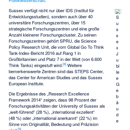
Politikwissenschaft
.
Sussex verfügt nicht nur über IDS (Institut für
Entwicklungsstudien), sondern auch über 40
S
universitäre Forschungszentren, über 15
u
strategische Forschungszentren und eine große
s
Anzahl kleinerer Forschungscluster. Zu seinen
s
Forschungszentren gehört SPRU, die Science
e
Policy Research Unit, die vom Global Go To Think
x
Tank-Index-Bericht 2016 auf Rang 1 in
J
Großbritannien und Platz 7 in der Welt (von 6.600
u
[
8
]
Think Tanks) eingestuft wird.
Weitere
bi
bemerkenswerte Zentren sind das STEPS Center,
le
das Center for American Studies und das Sussex
e
European Institute.
G
e
Die Ergebnisse des „Research Excellence
b
Framework 2014“ zeigen, dass 98 Prozent der
ä
Forschungsaktivitäten der University of Sussex als
u
„welt-führend“ (28 %), „international exzellent“
d
(48 %) oder „international anerkannt“ (22 %) im
e
Sinne von Originalität, Bedeutung und Präzision
[
9
]