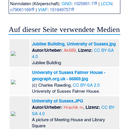
Normdaten (Körperschaft):
GND
:
1025891-7
|
LCCN
:
n79061169
|
VIAF
:
151949757
Auf dieser Seite verwendete Medien
Jubilee Building, University of Sussex.jpg
Autor/Urheber:
Ak689
,
Lizenz:
CC BY-SA
4.0
Jubilee Building
University of Sussex Falmer House -
geograph.org.uk - 66869.jpg
(c) Charles Rawding,
CC BY-SA 2.0
University of Sussex Falmer House.
University of Sussex.JPG
Autor/Urheber:
Hrachik m
,
Lizenz:
CC BY-
SA 4.0
A picture of Meeting House and Library
Square