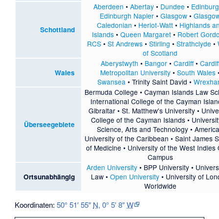
Aberdeen
•
Abertay
•
Dundee
•
Edinbur
Edinburgh Napier
•
Glasgow
•
Glasgo
Caledonian
•
Heriot-Watt
•
Highlands a
Schottland
Islands
•
Queen Margaret
•
Robert Gord
RCS
•
St Andrews
•
Stirling
•
Strathclyde
•
of Scotland
Aberystwyth
•
Bangor
•
Cardiff
•
Cardif
Metropolitan University
•
South Wales
Wales
Swansea
•
Trinity Saint David
•
Wrexha
Bermuda College
•
Cayman Islands Law Sc
International College of the Cayman Isla
Gibraltar
•
St. Matthew's University
•
Unive
College of the Cayman Islands
•
Universit
Überseegebiete
Science, Arts and Technology
•
Americ
University of the Caribbean
•
Saint James S
of Medicine
•
University of the West Indies
Campus
Arden University
•
BPP University
•
Univers
Law
•
Open University
•
University of Lo
Ortsunabhängig
Worldwide
Koordinaten:
50° 51′ 55″
N
,
0° 5′ 8″
W