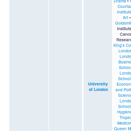
Drama
•
Courta
Institut
Art
•
Goldsmi
Institut
Canc
Resear
King’s Co
Londo
Lond
Busine
Schoo
Lond
School
University
Econom
of London
and Polit
Scienc
Lond
School
Hygien
Tropic
Medici
Queen M