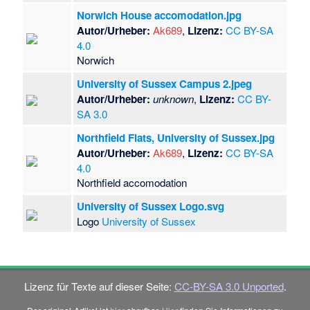
Norwich House accomodation.jpg
Autor/Urheber:
Ak689
,
Lizenz:
CC BY-SA
4.0
Norwich
University of Sussex Campus 2.jpeg
Autor/Urheber:
unknown
,
Lizenz:
CC BY-
SA 3.0
Northfield Flats, University of Sussex.jpg
Autor/Urheber:
Ak689
,
Lizenz:
CC BY-SA
4.0
Northfield accomodation
University of Sussex Logo.svg
Logo
University of Sussex
Lizenz für Texte auf dieser Seite:
CC-BY-SA 3.0 Unported
.