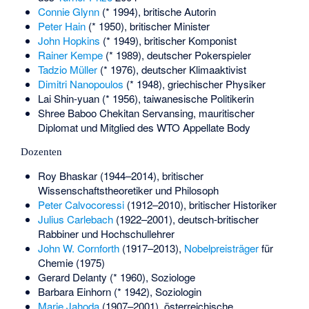
Connie Glynn
(* 1994), britische Autorin
Peter Hain
(* 1950), britischer Minister
John Hopkins
(* 1949), britischer Komponist
Rainer Kempe
(* 1989), deutscher Pokerspieler
Tadzio Müller
(* 1976), deutscher Klimaaktivist
Dimitri Nanopoulos
(* 1948), griechischer Physiker
Lai Shin-yuan
(* 1956), taiwanesische Politikerin
Shree Baboo Chekitan Servansing
, mauritischer
Diplomat und Mitglied des WTO Appellate Body
Dozenten
Roy Bhaskar
(1944–2014), britischer
Wissenschaftstheoretiker und Philosoph
Peter Calvocoressi
(1912–2010), britischer Historiker
Julius Carlebach
(1922–2001), deutsch-britischer
Rabbiner und Hochschullehrer
John W. Cornforth
(1917–2013),
Nobelpreisträger
für
Chemie (1975)
Gerard Delanty
(* 1960), Soziologe
Barbara Einhorn
(* 1942), Soziologin
Marie Jahoda
(1907–2001), österreichische