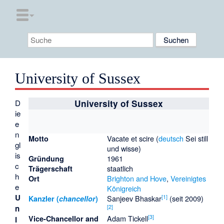
University of Sussex
D
University of Sussex
ie
e
n
Vacate et scire (
deutsch
Sei still
Motto
gl
und wisse
)
is
1961
Gründung
c
staatlich
Trägerschaft
h
Brighton and Hove
,
Vereinigtes
Ort
e
Königreich
U
[
1
]
Sanjeev Bhaskar
(seit 2009)
Kanzler (
chancellor
)
[
2
]
n
[
3
]
Adam Tickell
Vice-Chancellor and
i