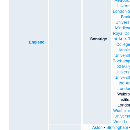
Metropol
Universi
London 
Ban
Universi
Middles
Royal Co
of Art
•
R
Sonstige
England
College
Music
Universi
Roehamp
St Mar
Universi
Universi
the Ar
Londo
Walbr
Institu
Londo
Westmins
Universi
West Lo
Aston
•
Birmingham