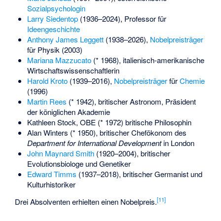
Sozialpsychologin
Larry Siedentop
(1936–2024), Professor für
Ideengeschichte
Anthony James Leggett
(1938–2026),
Nobelpreisträger
für Physik (2003)
Mariana Mazzucato
(* 1968), italienisch-amerikanische
Wirtschaftswissenschaftlerin
Harold Kroto
(1939–2016),
Nobelpreisträger
für
Chemie
(1996)
Martin Rees
(* 1942), britischer Astronom, Präsident
der königlichen Akademie
Kathleen Stock
, OBE (* 1972) britische Philosophin
Alan Winters
(* 1950), britischer Chefökonom des
Department for International Development
in London
John Maynard Smith
(1920–2004), britischer
Evolutionsbiologe und Genetiker
Edward Timms
(1937–2018), britischer Germanist und
Kulturhistoriker
[
11
]
Drei Absolventen erhielten einen Nobelpreis.