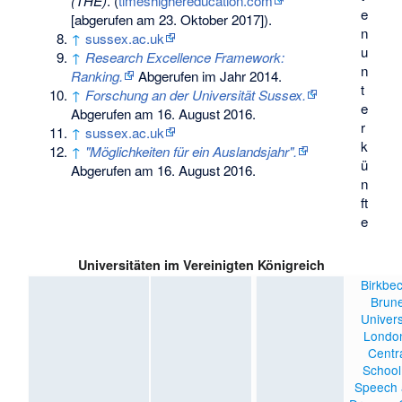
(THE)
. (
timeshighereducation.com
e
[abgerufen am 23. Oktober 2017]).
n
↑
sussex.ac.uk
u
↑
Research Excellence Framework:
n
Ranking.
Abgerufen im Jahr 2014
.
t
↑
Forschung an der Universität Sussex.
e
Abgerufen am 16. August 2016
.
r
↑
sussex.ac.uk
k
↑
"Möglichkeiten für ein Auslandsjahr".
ü
Abgerufen am 16. August 2016
.
n
ft
e
Universitäten im Vereinigten Königreich
Birkbe
Brune
Univers
Londo
Centr
School
Speech