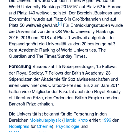
Die Universität wurde von den „Times Higher Education
World University Rankings 2015/16“ auf Platz 62 in Europa
und Platz 140 weltweit gelistet. Der Bereich „Business and
Economics“ wurde auf Platz 6 in Großbritannien und auf
[
7
]
Platz 50 weltweit gewählt.
Für Entwicklungsstudien wurde
die Universität von dem QS World University Rankings
2015, 2016 und 2018 auf Platz 1 weltweit aufgelistet. In
England gehört die Universität zu den 20 besten gemäß
dem Academic Ranking of World Universities, The
Guardian und The Times/Sunday Times.
Forschung
Sussex zählt 5 Nobelpreisträger, 15 Fellows
der Royal Society, 7 Fellows der British Academy, 23
Stipendiaten der Akademie für Sozialwissenschaften und
einen Gewinner des Crafoord-Preises. Bis zum Jahr 2011
hatten viele Mitglieder der Fakultät auch den Royal Society
of Literature Prize, den Orden des British Empire und den
Bancroft Prize erhalten.
Die Universität ist bekannt für die Forschung in den
Bereichen
Molekularphysik
(
Harold Kroto
erhielt
1996
den
Nobelpreis
für
Chemie
),
Psychologie
und