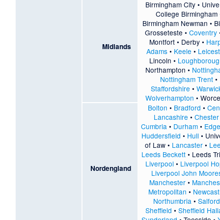
Birmingham City
•
Unive
College Birmingham
Birmingham Newman
•
B
Grosseteste
•
Coventry
Montfort
•
Derby
•
Har
Midlands
Adams
•
Keele
•
Leices
Lincoln
•
Loughboroug
Northampton
•
Notting
Nottingham Trent
•
Staffordshire
•
Warwic
Wolverhampton
•
Worce
Bolton
•
Bradford
•
Cen
Lancashire
•
Chester
Cumbria
•
Durham
•
Edge 
Huddersfield
•
Hull
•
Univ
of Law
•
Lancaster
•
Le
Leeds Beckett
•
Leeds Tri
Liverpool
•
Liverpool H
Nordengland
Liverpool John Moore
Manchester
•
Manches
Metropolitan
•
Newcast
Northumbria
•
Salford
Sheffield
•
Sheffield Hal
Sunderland
•
Teesside
•