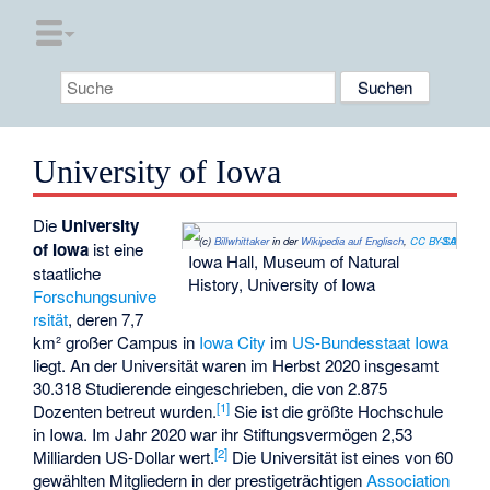
University of Iowa
Die
University
(c)
Billwhittaker
in der
Wikipedia auf Englisch
,
CC BY-SA 3.0
of Iowa
ist eine
Iowa Hall, Museum of Natural
staatliche
History, University of Iowa
Forschungsunive
rsität
, deren 7,7
km² großer Campus in
Iowa City
im
US-Bundesstaat
Iowa
liegt. An der Universität waren im Herbst 2020 insgesamt
30.318 Studierende eingeschrieben, die von 2.875
[
1
]
Dozenten betreut wurden.
Sie ist die größte Hochschule
in Iowa. Im Jahr 2020 war ihr Stiftungsvermögen 2,53
[
2
]
Milliarden US-Dollar wert.
Die Universität ist eines von 60
gewählten Mitgliedern in der prestigeträchtigen
Association