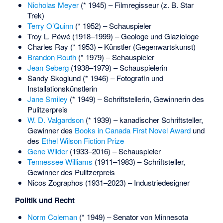
Nicholas Meyer
(* 1945) – Filmregisseur (z. B. Star
Trek)
Terry O’Quinn
(* 1952) – Schauspieler
Troy L. Péwé
(1918–1999) – Geologe und Glaziologe
Charles Ray
(* 1953) – Künstler (Gegenwartskunst)
Brandon Routh
(* 1979) – Schauspieler
Jean Seberg
(1938–1979) – Schauspielerin
Sandy Skoglund
(* 1946) – Fotografin und
Installationskünstlerin
Jane Smiley
(* 1949) – Schriftstellerin, Gewinnerin des
Pulitzerpreis
W. D. Valgardson
(* 1939) – kanadischer Schriftsteller,
Gewinner des
Books in Canada First Novel Award
und
des
Ethel Wilson Fiction Prize
Gene Wilder
(1933–2016) – Schauspieler
Tennessee Williams
(1911–1983) – Schriftsteller,
Gewinner des Pulitzerpreis
Nicos Zographos
(1931–2023) – Industriedesigner
Politik und Recht
Norm Coleman
(* 1949) – Senator von Minnesota