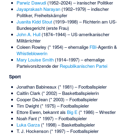
Parwiz Dawudi
(1952–2024) – iranischer Politiker
Jayaprakash Narayan
(1902–1979) – indischer
Politiker, Freiheitskämpfer
Juanita Kidd Stout
(1919–1998) – Richterin am US-
Bundesgericht (erste Frau)
John A. Hull
(1874–1944) – US-amerikanischer
Militärrichter
Coleen Rowley
(* 1954) – ehemalige
FBI
-Agentin &
Whistleblowerin
Mary Louise Smith
(1914–1997) – ehemalige
Parteivorsitzende der
Republikanischen Partei
Sport
Jonathan Babineaux
(* 1981) – Footballspieler
Caitlin Clark
(* 2002) – Basketballspielerin
Cooper DeJean
(* 2003) – Footballspieler
Tim Dwight
(* 1975) – Footballspieler
Ettore Ewen, bekannt als
Big E
(* 1986) – Wrestler
Noah Fant
(* 1997) – Footballspieler
Luka Garza
(* 1998) – Basketballspieler
T. J. Hockenson
(* 1997) – Footballspieler