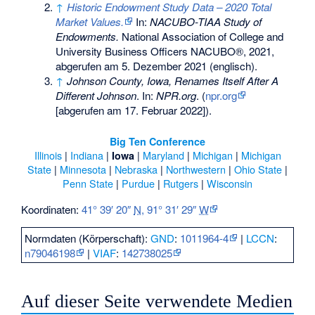
↑
Historic Endowment Study Data – 2020 Total
Market Values.
In:
NACUBO-TIAA Study of
Endowments.
National Association of College and
University Business Officers NACUBO®, 2021,
abgerufen am 5. Dezember 2021
(englisch).
↑
Johnson County, Iowa, Renames Itself After A
Different Johnson
. In:
NPR.org
. (
npr.org
[abgerufen am 17. Februar 2022]).
Big Ten Conference
Illinois
|
Indiana
|
|
Maryland
|
Michigan
|
Michigan
Iowa
State
|
Minnesota
|
Nebraska
|
Northwestern
|
Ohio State
|
Penn State
|
Purdue
|
Rutgers
|
Wisconsin
Koordinaten:
41° 39′ 20″
N
,
91° 31′ 29″
W
Normdaten (Körperschaft):
GND
:
1011964-4
|
LCCN
:
n79046198
|
VIAF
:
142738025
Auf dieser Seite verwendete Medien