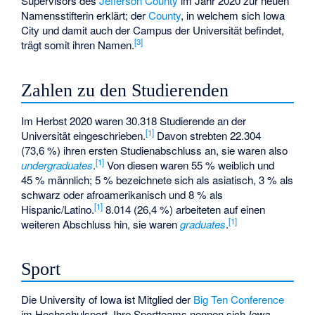
Supervisors des
Jefferson County
im Jahr 2020 zur neuen
Namensstifterin erklärt; der
County
, in welchem sich Iowa
City und damit auch der Campus der Universität befindet,
[
3
]
trägt somit ihren Namen.
Zahlen zu den Studierenden
Im Herbst 2020 waren 30.318 Studierende an der
[
1
]
Universität eingeschrieben.
Davon strebten 22.304
(73,6 %) ihren ersten Studienabschluss an, sie waren also
[
1
]
undergraduates
.
Von diesen waren 55 % weiblich und
45 % männlich; 5 % bezeichnete sich als asiatisch, 3 % als
schwarz oder afroamerikanisch und 8 % als
[
1
]
Hispanic/Latino.
8.014 (26,4 %) arbeiteten auf einen
[
1
]
weiteren Abschluss hin, sie waren
graduates
.
Sport
Die University of Iowa ist Mitglied der
Big Ten Conference
im Hochschulsport. Ihre Sportteams nennen sich
Iowa