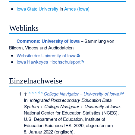
Iowa State University
in
Ames (Iowa)
Weblinks
Commons
: University of Iowa
– Sammlung von
Bildern, Videos und Audiodateien
Website der University of Iowa
Iowa Hawkeyes Hochschulsport
Einzelnachweise
a
b
c
d
e
↑
College Navigator – University of Iowa.
In:
Integrated Postsecondary Education Data
System > College Navigator > University of Iowa.
National Center for Education Statistics (NCES),
U.S. Department of Education, Institute of
Education Sciences IES, 2020,
abgerufen am
8. Januar 2022
(englisch).