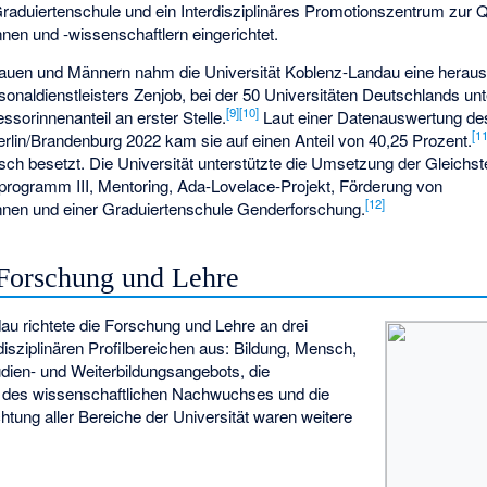
aduiertenschule und ein Interdisziplinäres Promotionszentrum zur Qu
en und -wissenschaftlern eingerichtet.
Frauen und Männern nahm die Universität Koblenz-Landau eine heraus
naldienstleisters Zenjob, bei der 50 Universitäten Deutschlands un
[
9
]
[
10
]
ssorinnenanteil an erster Stelle.
Laut einer Datenauswertung de
[
1
rlin/Brandenburg 2022 kam sie auf einen Anteil von 40,25 Prozent.
sch besetzt. Die Universität unterstützte die Umsetzung der Gleichstel
nprogramm III, Mentoring, Ada-Lovelace-Projekt, Förderung von
[
12
]
nen und einer Graduiertenschule Genderforschung.
Forschung und Lehre
au richtete die Forschung und Lehre an drei
disziplinären Profilbereichen aus: Bildung, Mensch,
ien- und Weiterbildungsangebots, die
g des wissenschaftlichen Nachwuchses und die
chtung aller Bereiche der Universität waren weitere