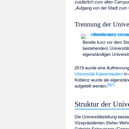
zusätzlich zum alten Campu
„Aufgang von der Stadt zum
Trennung der Unive
Bereits kurz vor dem S
bestehenden) Universitä
eigenständigen Universi
2019 wurde eine Auftrennung 
Universität Kaiserslautern
in
Koblenz wurde als eigenstä
[
6
]
[
7
]
aufgeteilt werden.
Struktur der Unive
Die Universitätsleitung best
Vizepräsidenten
Stefan Weh
Gabriele Schaumann
(Campu