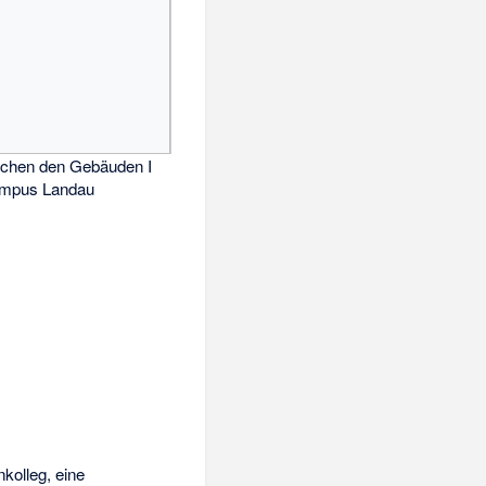
schen den Gebäuden I
mpus Landau
nkolleg, eine