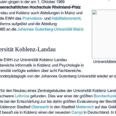
len gingen in der am 1. Oktober 1969
senschaftlichen Hochschule Rheinland-Pfalz
ndau und Koblenz auch Abteilungen in Mainz und
t die EWH das
Promotions-
und
Habilitationsrecht
.
Worms aufgelöst und die Abteilung
985 an die
Johannes Gutenberg-Universität Mainz
rsität Koblenz-Landau
ie EWH zur Universität Koblenz-Landau
Universitätsb
ereiche Informatik in Koblenz und Psychologie in
versität verfügte seitdem über acht Fachbereiche.
 Sonderpädagogik von der Johannes Gutenberg-Universität wieder a
für den Neubau eines Zentralgebäudes der Universität Koblenz-Lan
g schwere
Luftmine
gefunden. Dies war einer der größten
Bombenfund
rte bei der Entschärfung zur bis dahin größten Evakuierung der Bevöl
oblenzer Stadtteil
Oberwerth
in den Stadtteil
Metternich
auf das Gel
 besaß sie in Koblenz einen der neuesten
Campi
in Deutschland. In