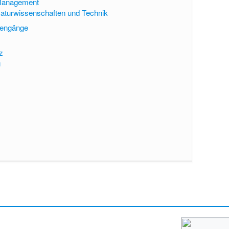
Management
aturwissenschaften und Technik
iengänge
z
u