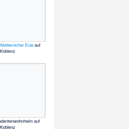
r
Metternicher Eule
auf
Koblenz
udentenwohnheim auf
Koblenz