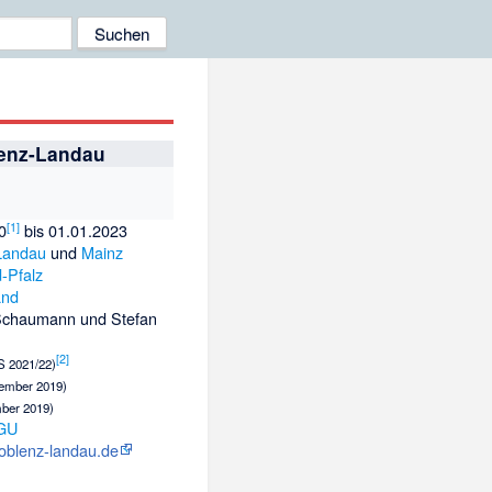
lenz-Landau
[
1
]
0
bis 01.01.2023
Landau
und
Mainz
-Pfalz
and
 Schaumann
und
Stefan
[
2
]
 2021/22)
ember 2019)
ber 2019)
GU
oblenz-landau.de