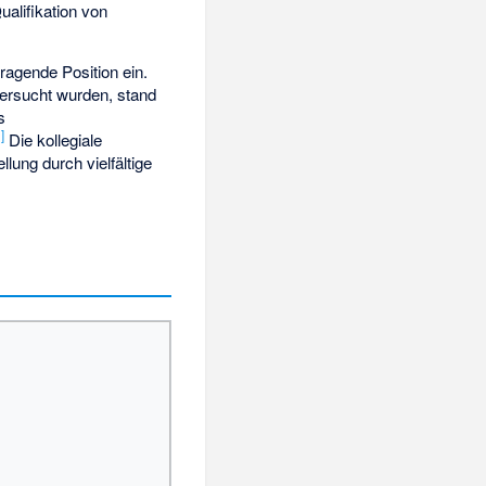
alifikation von
ragende Position ein.
tersucht wurden, stand
s
1
]
Die kollegiale
lung durch vielfältige