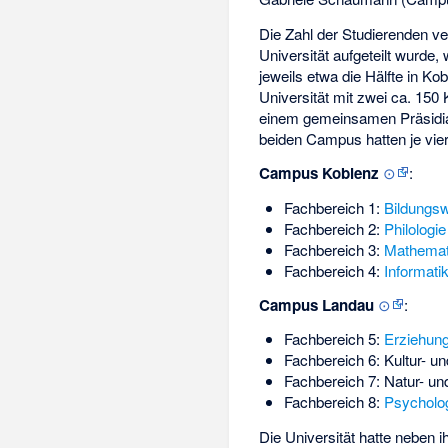
Die Zahl der Studierenden ve
Universität aufgeteilt wurde
jeweils etwa die Hälfte in Ko
Universität mit zwei ca. 15
einem gemeinsamen Präsidi
beiden Campus hatten je vie
Campus Koblenz
⊙
:
Fachbereich 1:
Bildungs
Fachbereich 2:
Philologie
Fachbereich 3:
Mathemat
Fachbereich 4:
Informati
Campus Landau
⊙
:
Fachbereich 5:
Erziehun
Fachbereich 6: Kultur- u
Fachbereich 7: Natur- u
Fachbereich 8:
Psycholo
Die Universität hatte neben 