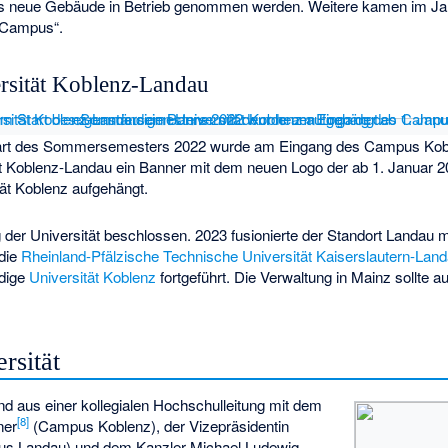
s neue Gebäude in Betrieb genommen werden. Weitere kamen im Jahr
 Campus“.
rsität Koblenz-Landau
tart des Sommersemesters 2022 wurde am Eingang des Campus Kob
t Koblenz-Landau ein Banner mit dem neuen Logo der ab 1. Januar 
tät Koblenz aufgehängt.
der Universität beschlossen. 2023 fusionierte der Standort Landau m
 die
Rheinland-Pfälzische Technische Universität Kaiserslautern-Lan
ndige
Universität Koblenz
fortgeführt. Die Verwaltung in Mainz sollte 
rsität
and aus einer kollegialen Hochschulleitung mit dem
[
8
]
ner
(Campus Koblenz), der Vizepräsidentin
s Landau) und dem Kanzler Michael Ludewig.