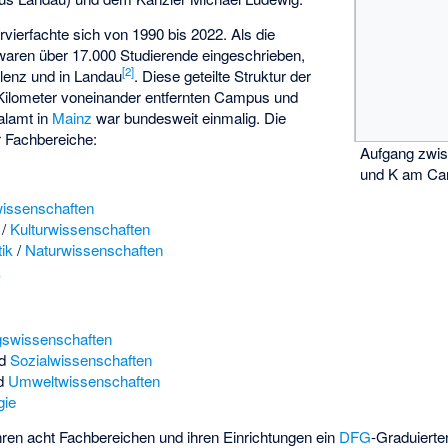
rvierfachte sich von 1990 bis 2022. Als die
, waren über 17.000 Studierende eingeschrieben,
[
2
]
blenz und in Landau
. Diese geteilte Struktur der
0 Kilometer voneinander entfernten Campus und
alamt in
Mainz
war bundesweit einmalig. Die
r Fachbereiche:
Aufgang zwi
und K am Ca
wissenschaften
/
Kulturwissenschaften
ik
/
Naturwissenschaften
k
gswissenschaften
nd
Sozialwissenschaften
nd
Umweltwissenschaften
gie
ihren acht Fachbereichen und ihren Einrichtungen ein
DFG
-Graduierte