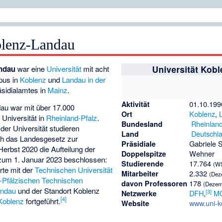
blenz-Landau
andau
war eine
Universität
mit acht
Universität Kob
pus in
Koblenz
und
Landau in der
sidialamtes in
Mainz
.
01.10.199
Aktivität
dau war mit über 17.000
Koblenz
,
Ort
 Universität in
Rheinland-Pfalz
.
Rheinland
Bundesland
er Universität studieren
Deutschl
Land
ch das Landesgesetz zur
Gabriele
Präsidiale
erbst 2020 die Aufteilung der
Wehner
Doppelspitze
zum 1. Januar 2023 beschlossen:
17.764
Studierende
(WS
rte mit der
Technischen Universität
2.332
Mitarbeiter
(Dez
-Pfälzischen Technischen
178
davon Professoren
(Dezem
andau
und der Standort Koblenz
[
3
]
DFH
,
M
Netzwerke
[
4
]
 Koblenz
fortgeführt.
www.uni-k
Website