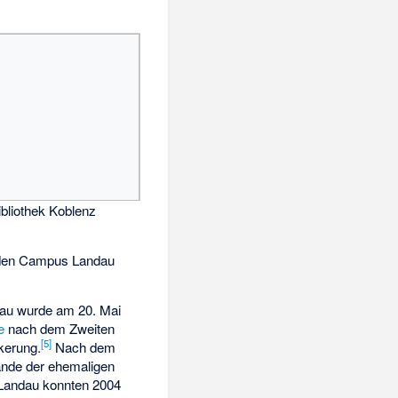
ibliothek Koblenz
n den Campus Landau
dau wurde am 20. Mai
e
nach dem Zweiten
[
5
]
kerung.
Nach dem
ände der ehemaligen
 Landau konnten 2004