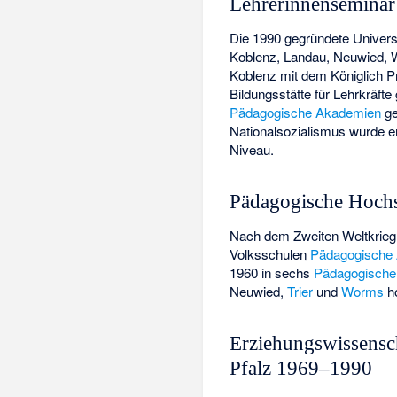
Lehrerinnenseminar
Die 1990 gegründete Universi
Koblenz, Landau, Neuwied, W
Koblenz mit dem
Königlich 
Bildungsstätte für Lehrkräfte
Pädagogische Akademien
ge
Nationalsozialismus wurde er
Niveau.
Pädagogische Hoch
Nach dem Zweiten Weltkrieg 
Volksschulen
Pädagogische
1960 in sechs
Pädagogische
Neuwied,
Trier
und
Worms
ho
Erziehungswissensc
Pfalz 1969–1990