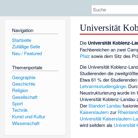
Universität Ko
Navigation
Startseite
Die
Universität Koblenz-L
Zufällige Seite
Fachbereichen an zwei Cam
Neu / Featured
Pfalz
sowie dem Sitz des Prä
Die Universität Koblenz-Lan
Themenportale
Studierenden die zweitgrößte
Geographie
Etwa 61 % der Studierenden d
Geschichte
Lehramtsstudiengänge
. Dur
Religion
Neustrukturierung wurde im H
Gesellschaft
Universität Koblenz-Landau 
Sport
Der
Standort Landau
fusionie
Technik
Kaiserslautern
zur
Rheinland
Kunst und Kultur
Universität Kaiserslautern-L
Wissenschaft
wird seitdem als
Universität