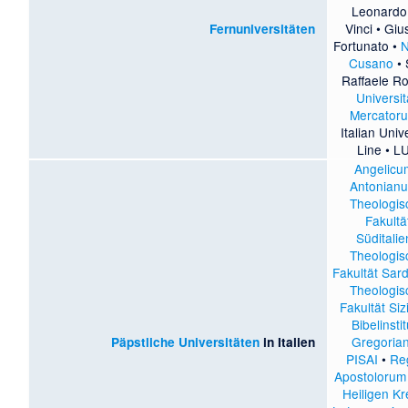
Leonardo
Vinci
•
Gius
Fernuniversitäten
Fortunato
•
N
Cusano
•
Raffaele R
Universi
Mercator
Italian Univ
Line
•
L
Angelicu
Antonian
Theologis
Fakultä
Süditalie
Theologis
Fakultät Sard
Theologis
Fakultät Sizi
Bibelinstit
Gregoria
Päpstliche Universitäten
in Italien
PISAI
•
Re
Apostolorum
Heiligen K