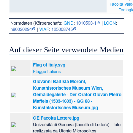
Facoltà Vald
Teologi
Normdaten (Körperschaft):
GND
:
1010593-1
|
LCCN
:
n80020294
|
VIAF
:
125008745
Auf dieser Seite verwendete Medien
Flag of Italy.svg
Flagge Italiens
Giovanni Battista Moroni,
Kunsthistorisches Museum Wien,
Gemäldegalerie - Der Orator Giovan Pietro
Maffeis (1533-1603) - GG 88 -
Kunsthistorisches Museum.jpg
GE Facolta Lettere.jpg
Università di Genova (facoltà di Lettere) - foto
realizzata da Utente Microsoikos