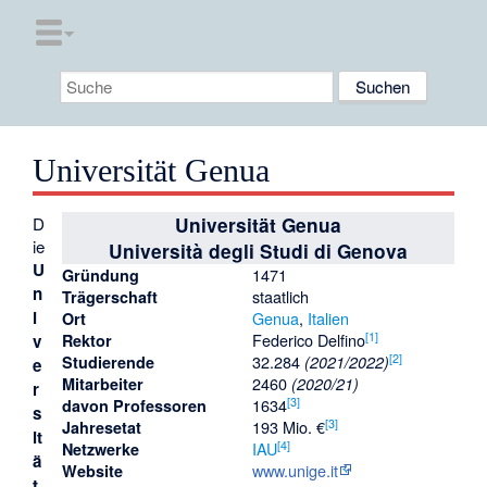
Universität Genua
D
Universität Genua
ie
Università degli Studi di Genova
U
1471
Gründung
n
staatlich
Trägerschaft
i
Genua
,
Italien
Ort
[
1
]
Federico Delfino
v
Rektor
[
2
]
32.284
Studierende
(2021/2022)
e
2460
Mitarbeiter
(2020/21)
r
[
3
]
1634
davon Professoren
s
[
3
]
193 Mio. €
Jahresetat
it
[
4
]
IAU
Netzwerke
ä
www.unige.it
Website
t