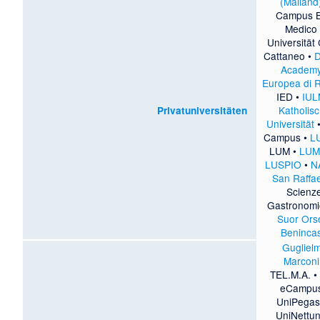
(Mailand
Campus B
Medico
Universität
Cattaneo
•
Academ
Europea di 
IED
•
IU
Katholis
Privatuniversitäten
Universität
Campus
•
L
LUM
•
LUM
LUSPIO
•
N
San Raffa
Scienz
Gastronomi
Suor Ors
Beninca
Gugliel
Marconi
TEL.M.A.
eCampu
UniPega
UniNettu