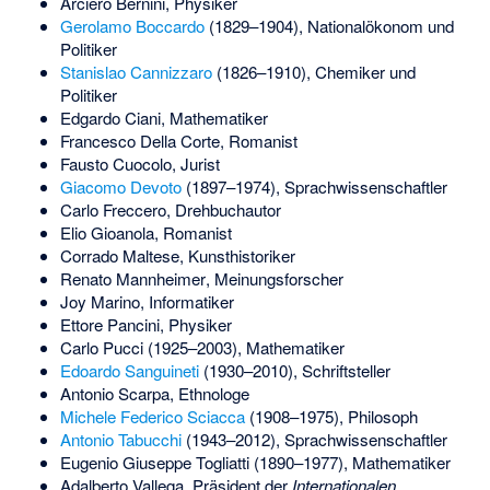
Arciero Bernini
, Physiker
Gerolamo Boccardo
(1829–1904), Nationalökonom und
Politiker
Stanislao Cannizzaro
(1826–1910), Chemiker und
Politiker
Edgardo Ciani
, Mathematiker
Francesco Della Corte
, Romanist
Fausto Cuocolo
, Jurist
Giacomo Devoto
(1897–1974), Sprachwissenschaftler
Carlo Freccero
, Drehbuchautor
Elio Gioanola
, Romanist
Corrado Maltese
, Kunsthistoriker
Renato Mannheimer
, Meinungsforscher
Joy Marino
, Informatiker
Ettore Pancini
, Physiker
Carlo Pucci
(1925–2003), Mathematiker
Edoardo Sanguineti
(1930–2010), Schriftsteller
Antonio Scarpa
, Ethnologe
Michele Federico Sciacca
(1908–1975), Philosoph
Antonio Tabucchi
(1943–2012), Sprachwissenschaftler
Eugenio Giuseppe Togliatti
(1890–1977), Mathematiker
Adalberto Vallega
, Präsident der
Internationalen