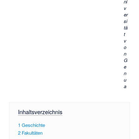
ni
v
er
si
tä
t
v
o
n
G
e
n
u
a
Inhaltsverzeichnis
1
Geschichte
2
Fakultäten