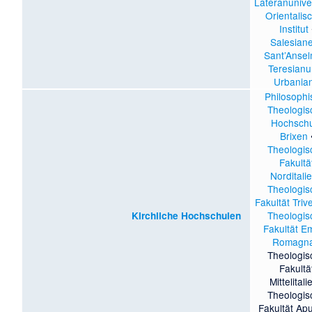
Lateranuniver
Orientalis
Institut
Salesian
Sant’Anse
Teresian
Urbania
Philosophi
Theologis
Hochsch
Brixen
Theologis
Fakultä
Norditali
Theologis
Fakultät Triv
Theologis
Kirchliche Hochschulen
Fakultät Em
Romagn
Theologis
Fakultä
Mittelitali
Theologis
Fakultät Apu