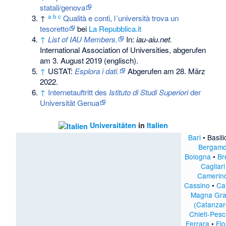
statali/genova
a
b
c
↑
Qualità e conti, l´università trova un
tesoretto
bei
La Repubblica.it
↑
List of IAU Members.
In:
iau-aiu.net.
International Association of Universities,
abgerufen
am 3. August 2019
(englisch).
↑
USTAT:
Esplora i dati.
Abgerufen am 28. März
2022
.
↑
Internetauftritt des
Istituto di Studi Superiori
der
Universität Genua
Universitäten
in
Italien
Bari
•
Basili
Bergam
Bologna
•
Br
Cagliari
Camerin
Cassino
•
Ca
Magna Gra
(Catanzar
Chieti-Pes
Ferrara
•
Fl