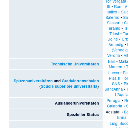
Tor Vergata
III
•
Rom IV
Italico
•
Sal
Salerno
•
Sa
Sassari
•
S
Teramo
•
Tr
Triest
•
Tu
Udine
•
Urb
Venedig
•
(Venedig
Verona
•
Vi
Bari
•
Mail
Technische Universitäten
Marken
•
T
Lucca
•
Pa
Pisa & Flo
Spitzenuniversitäten
und
Graduiertenschulen
SNS
•
Pi
(
Scuola superiore universitaria
)
Sant’Anna
•
L’Aquil
Perugia
•
R
Ausländeruniversitäten
Calabria
•
Aostatal
•
B
Spezieller Status
Enna
Luigi Boc