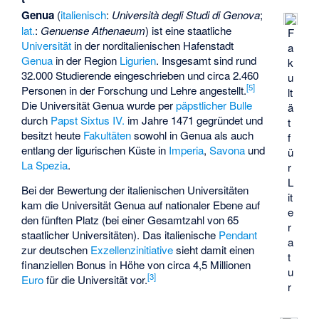
Genua
(
italienisch
:
Università degli Studi di Genova
;
lat.
:
Genuense Athenaeum
) ist eine staatliche
F
Universität
in der norditalienischen Hafenstadt
a
Genua
in der Region
Ligurien
. Insgesamt sind rund
k
32.000 Studierende eingeschrieben und circa 2.460
u
[
5
]
Personen in der Forschung und Lehre angestellt.
lt
Die Universität Genua wurde per
päpstlicher Bulle
ä
durch
Papst Sixtus IV.
im Jahre 1471 gegründet und
t
besitzt heute
Fakultäten
sowohl in Genua als auch
f
entlang der ligurischen Küste in
Imperia
,
Savona
und
ü
La Spezia
.
r
L
Bei der Bewertung der italienischen Universitäten
it
kam die Universität Genua auf nationaler Ebene auf
e
den fünften Platz (bei einer Gesamtzahl von 65
r
staatlicher Universitäten). Das italienische
Pendant
a
zur deutschen
Exzellenzinitiative
sieht damit einen
t
finanziellen Bonus in Höhe von circa 4,5 Millionen
u
[
3
]
Euro
für die Universität vor.
r