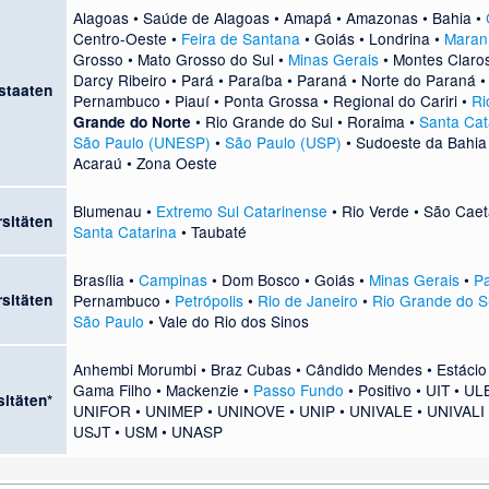
Alagoas
•
Saúde de Alagoas
•
Amapá
•
Amazonas
•
Bahia
•
Centro-Oeste
•
Feira de Santana
•
Goiás
•
Londrina
•
Maran
Grosso
•
Mato Grosso do Sul
•
Minas Gerais
•
Montes Claro
Darcy Ribeiro
•
Pará
•
Paraíba
•
Paraná
•
Norte do Paraná
staaten
Pernambuco
•
Piauí
•
Ponta Grossa
•
Regional do Cariri
•
Ri
•
Rio Grande do Sul
•
Roraima
•
Santa Cat
Grande do Norte
São Paulo (UNESP)
•
São Paulo (USP)
•
Sudoeste da Bahia
Acaraú
•
Zona Oeste
Blumenau
•
Extremo Sul Catarinense
•
Rio Verde
•
São Caet
sitäten
Santa Catarina
•
Taubaté
Brasília
•
Campinas
•
Dom Bosco
•
Goiás
•
Minas Gerais
•
P
sitäten
Pernambuco
•
Petrópolis
•
Rio de Janeiro
•
Rio Grande do S
São Paulo
•
Vale do Rio dos Sinos
Anhembi Morumbi
•
Braz Cubas
•
Cândido Mendes
•
Estácio
Gama Filho
•
Mackenzie
•
Passo Fundo
•
Positivo
•
UIT
•
UL
sitäten*
UNIFOR
•
UNIMEP
•
UNINOVE
•
UNIP
•
UNIVALE
•
UNIVALI
USJT
•
USM
•
UNASP