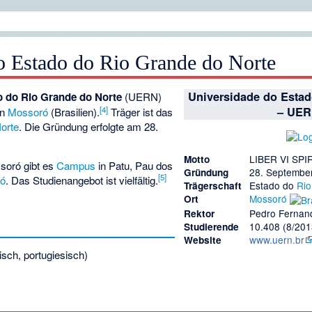
o Estado do Rio Grande do Norte
Universidade do Estad
o do Rio Grande do Norte
(UERN)
[4]
– UER
in
Mossoró
(Brasilien).
Träger ist das
orte
. Die Gründung erfolgte am 28.
LIBER VI SPI
Motto
soró gibt es
Campus
in
Patu
,
Pau dos
28. Septembe
Gründung
[5]
có
. Das Studienangebot ist vielfältig.
Estado do
Rio
Trägerschaft
Mossoró
Ort
Pedro Fernand
Rektor
10.408 (8/201
Studierende
www.uern.br
Website
isch, portugiesisch)