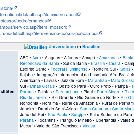
istoria/
nternational/default.asp?item=uern-about
professor/pedrofernandes
/campus/servico.asp?item=mossoro
cursos/default.asp?item=ensino-cursos-por-campus
Universitäten
in
Brasilien
ABC
•
Acre
•
Alagoas
•
Alfenas
•
Amapá
•
Amazonas
•
Bahia
Recôncavo da Bahia
•
Sul da Bahia
•
Brasília
•
Ceará
•
Camp
Espírito Santo
•
Federal Fluminense
•
Fronteira Sul
•
Goiás
Itajubá
•
Integração Internacional da Lusofonia Afro-Brasilei
Americana
•
Lavras
•
Juiz de Fora
•
Maranhão
•
Mato Gross
Sul
•
Minas Gerais
•
Oeste do Pará
•
Ouro Preto
•
Pampa
•
sitäten
Paraná
•
Pelotas
•
Pernambuco
•
Piauí
•
Porto Alegre
•
Rio 
Rio de Janeiro
•
Rio Grande
•
Rio Grande do Norte
•
Rio Gr
Rondônia
•
Roraima
•
Rural da Amazônia
•
Rural de Perna
Janeiro
•
Rural do Semi-Árido
•
Santa Catarina
•
Santa Mari
João del-Rei
•
São Paulo
•
Sergipe
•
Sul e Sudeste do Pará
Paraná
•
Tocantins
•
Triângulo Mineiro
•
Uberlândia
•
Vales 
Mucuri
•
Vale do São Francisco
•
Viçosa