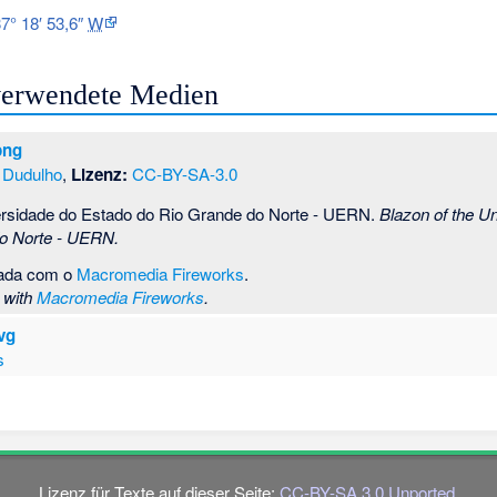
7° 18′ 53,6″
W
 verwendete Medien
png
Dudulho
,
Lizenz:
CC-BY-SA-3.0
rsidade do Estado do Rio Grande do Norte - UERN.
Blazon of the U
o Norte - UERN.
tada com o
Macromedia Fireworks
.
 with
Macromedia Fireworks
.
svg
s
Lizenz für Texte auf dieser Seite:
CC-BY-SA 3.0 Unported
.