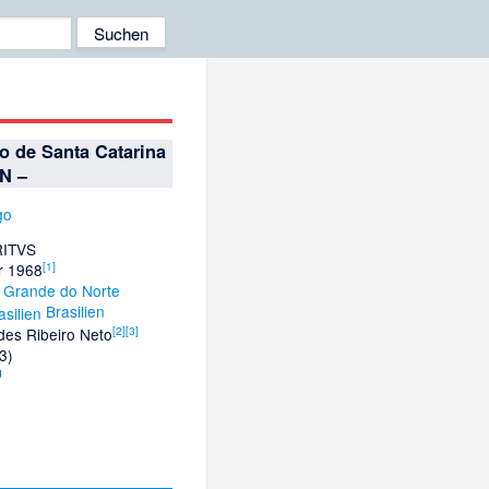
o de Santa Catarina
N –
RITVS
[1]
r 1968
 Grande do Norte
Brasilien
[2]
[3]
es Ribeiro Neto
3)