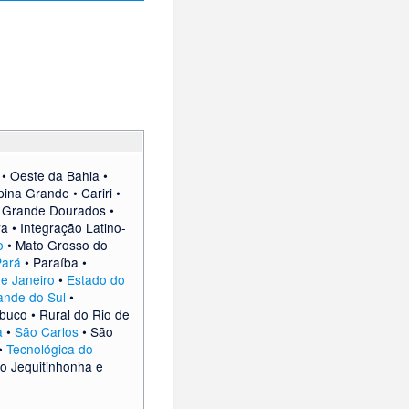
•
Oeste da Bahia
•
ina Grande
•
Cariri
•
•
Grande Dourados
•
ra
•
Integração Latino-
o
•
Mato Grosso do
Pará
•
Paraíba
•
de Janeiro
•
Estado do
ande do Sul
•
mbuco
•
Rural do Rio de
a
•
São Carlos
•
São
•
Tecnológica do
do Jequitinhonha e