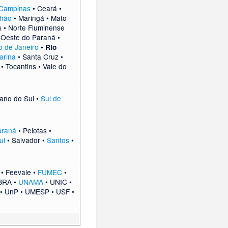
Campinas
•
Ceará
•
hão
•
Maringá
•
Mato
s
•
Norte Fluminense
•
Oeste do Paraná
•
o de Janeiro
•
Rio
arina
•
Santa Cruz
•
•
Tocantins
•
Vale do
ano do Sul
•
Sul de
araná
•
Pelotas
•
ul
•
Salvador
•
Santos
•
•
Feevale
•
FUMEC
•
BRA
•
UNAMA
•
UNIC
•
•
UnP
•
UMESP
•
USF
•