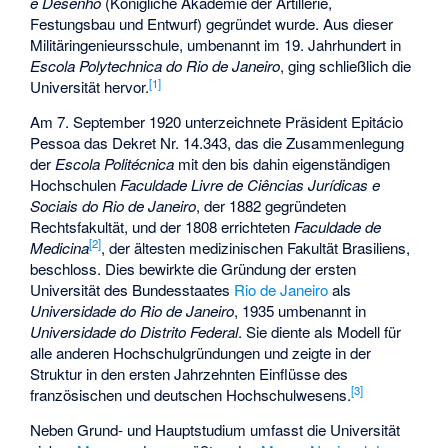
e Desenho
(Königliche Akademie der Artillerie,
Festungsbau und Entwurf) gegründet wurde. Aus dieser
Militäringenieursschule, umbenannt im 19. Jahrhundert in
Escola Polytechnica do Rio de Janeiro
, ging schließlich die
[
1
]
Universität hervor.
Am 7. September 1920 unterzeichnete Präsident
Epitácio
Pessoa
das Dekret Nr. 14.343, das die Zusammenlegung
der
Escola Politécnica
mit den bis dahin eigenständigen
Hochschulen
Faculdade Livre de Ciências Jurídicas e
Sociais do Rio de Janeiro
, der 1882 gegründeten
Rechtsfakultät, und der 1808 errichteten
Faculdade de
[
2
]
Medicina
, der ältesten medizinischen Fakultät Brasiliens,
beschloss. Dies bewirkte die Gründung der ersten
Universität des Bundesstaates
Rio de Janeiro
als
Universidade do Rio de Janeiro
, 1935 umbenannt in
Universidade do Distrito Federal
. Sie diente als Modell für
alle anderen Hochschulgründungen und zeigte in der
Struktur in den ersten Jahrzehnten Einflüsse des
[
3
]
französischen und deutschen Hochschulwesens.
Neben Grund- und Hauptstudium umfasst die Universität