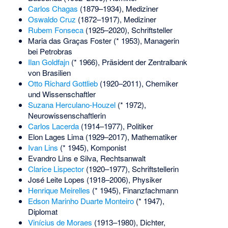
Carlos Chagas
(1879–1934), Mediziner
Oswaldo Cruz
(1872–1917), Mediziner
Rubem Fonseca
(1925–2020), Schriftsteller
Maria das Graças Foster
(* 1953), Managerin
bei Petrobras
Ilan Goldfajn
(* 1966), Präsident der Zentralbank
von Brasilien
Otto Richard Gottlieb
(1920–2011), Chemiker
und Wissenschaftler
Suzana Herculano-Houzel
(* 1972),
Neurowissenschaftlerin
Carlos Lacerda
(1914–1977), Politiker
Elon Lages Lima
(1929–2017), Mathematiker
Ivan Lins
(* 1945), Komponist
Evandro Lins e Silva
, Rechtsanwalt
Clarice Lispector
(1920–1977), Schriftstellerin
José Leite Lopes
(1918–2006), Physiker
Henrique Meirelles
(* 1945), Finanzfachmann
Edson Marinho Duarte Monteiro
(* 1947),
Diplomat
Vinícius de Moraes
(1913–1980), Dichter,