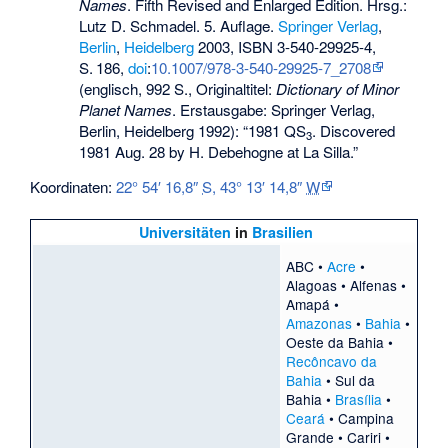
Names
. Fifth Revised and Enlarged Edition. Hrsg.:
Lutz D. Schmadel. 5. Auflage.
Springer Verlag
,
Berlin
,
Heidelberg
2003,
ISBN 3-540-29925-4
,
S.
186
,
doi
:
10.1007/978-3-540-29925-7_2708
(englisch, 992 S., Originaltitel:
Dictionary of Minor
Planet Names
. Erstausgabe: Springer Verlag,
Berlin, Heidelberg 1992):
“1981 QS
. Discovered
3
1981 Aug. 28 by H. Debehogne at La Silla.”
Koordinaten:
22° 54′ 16,8″
S
,
43° 13′ 14,8″
W
Universitäten
in
Brasilien
ABC
•
Acre
•
Alagoas
•
Alfenas
•
Amapá
•
Amazonas
•
Bahia
•
Oeste da Bahia
•
Recôncavo da
Bahia
•
Sul da
Bahia
•
Brasília
•
Ceará
•
Campina
Grande
•
Cariri
•