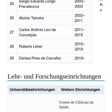
Sergio Eduardo Longo
2003–
25
lh
Fracalanzza
2003
o
2003–
26
Aloísio Teixeira
2011
Carlos Antônio Levi da
2011–
27
Conceição
2015
2015–
28
Roberto Leher
2019
29
Denise Pires de Carvalho
2019–
Lehr- und Forschungseinrichtungen
Universitätseinrichtungen
Weitere Einrichtungen
Centro de Ciências da
Saúde