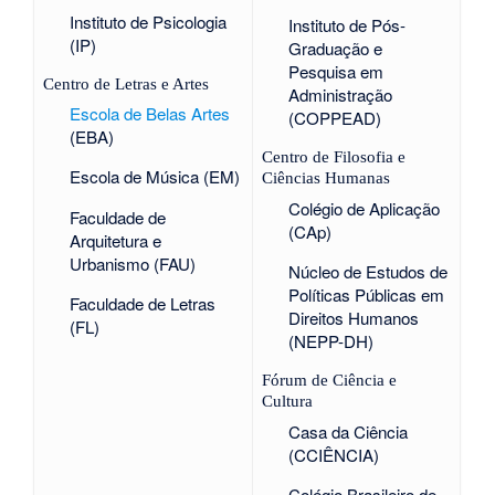
Instituto de Psicologia
Instituto de Pós-
(IP)
Graduação e
Pesquisa em
Centro de Letras e Artes
Administração
Escola de Belas Artes
(COPPEAD)
(EBA)
Centro de Filosofia e
Escola de Música (EM)
Ciências Humanas
Colégio de Aplicação
Faculdade de
(CAp)
Arquitetura e
Urbanismo (FAU)
Núcleo de Estudos de
Políticas Públicas em
Faculdade de Letras
Direitos Humanos
(FL)
(NEPP-DH)
Fórum de Ciência e
Cultura
Casa da Ciência
(CCIÊNCIA)
Colégio Brasileiro de