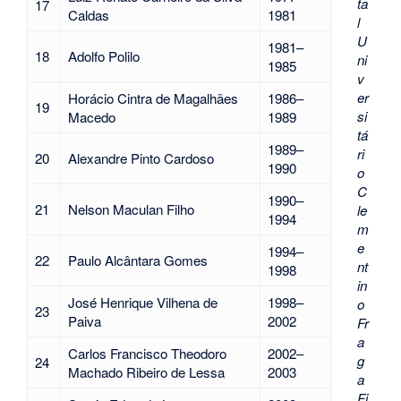
ta
17
Caldas
1981
l
U
1981–
18
Adolfo Polilo
ni
1985
v
er
Horácio Cintra de Magalhães
1986–
19
si
Macedo
1989
tá
1989–
ri
20
Alexandre Pinto Cardoso
1990
o
C
1990–
21
Nelson Maculan Filho
le
1994
m
e
1994–
22
Paulo Alcântara Gomes
nt
1998
in
José Henrique Vilhena de
1998–
o
23
Paiva
2002
Fr
a
Carlos Francisco Theodoro
2002–
g
24
Machado Ribeiro de Lessa
2003
a
Fi