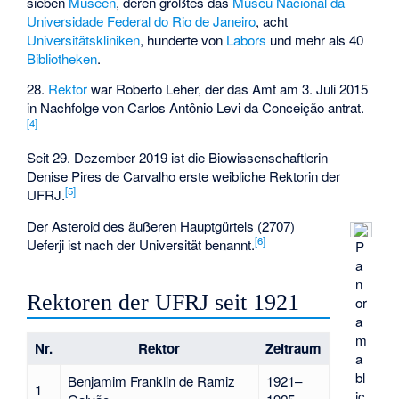
sieben
Museen
, deren größtes das
Museu Nacional da
Universidade Federal do Rio de Janeiro
, acht
Universitätskliniken
, hunderte von
Labors
und mehr als 40
Bibliotheken
.
28.
Rektor
war
Roberto Leher
, der das Amt am 3. Juli 2015
in Nachfolge von
Carlos Antônio Levi da Conceição
antrat.
[
4
]
Seit 29. Dezember 2019 ist die Biowissenschaftlerin
Denise Pires de Carvalho
erste weibliche Rektorin der
[
5
]
UFRJ.
Der Asteroid des äußeren Hauptgürtels
(2707)
[
6
]
Ueferji
ist nach der Universität benannt.
P
a
n
Rektoren der UFRJ seit 1921
or
a
m
Nr.
Rektor
Zeitraum
a
bl
Benjamim Franklin de Ramiz
1921–
1
ic