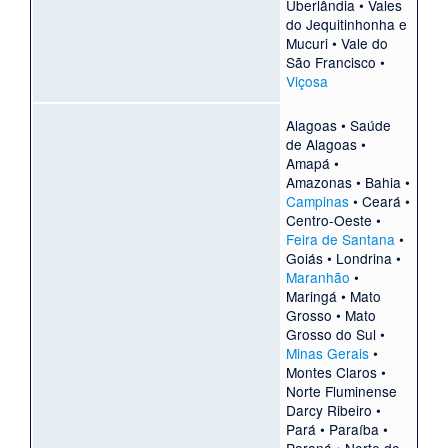
Uberlândia
•
Vales
do Jequitinhonha e
Mucuri
•
Vale do
São Francisco
•
Viçosa
Alagoas
•
Saúde
de Alagoas
•
Amapá
•
Amazonas
•
Bahia
•
Campinas
•
Ceará
•
Centro-Oeste
•
Feira de Santana
•
Goiás
•
Londrina
•
Maranhão
•
Maringá
•
Mato
Grosso
•
Mato
Grosso do Sul
•
Minas Gerais
•
Montes Claros
•
Norte Fluminense
Darcy Ribeiro
•
Pará
•
Paraíba
•