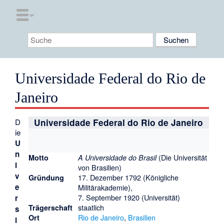
Universidade Federal do Rio de
Janeiro
D
Universidade Federal do Rio de Janeiro
ie
U
n
(Die Universität
Motto
A Universidade do Brasil
i
von Brasilien)
v
17. Dezember 1792 (Königliche
Gründung
e
Militärakademie),
7. September 1920 (Universität)
r
staatlich
Trägerschaft
s
Rio de Janeiro
,
Brasilien
Ort
i