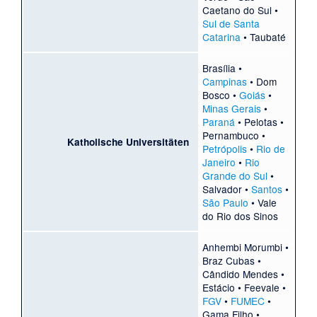
Caetano do Sul
•
Sul de Santa
Catarina
•
Taubaté
Brasília
•
Campinas
•
Dom
Bosco
•
Goiás
•
Minas Gerais
•
Paraná
•
Pelotas
•
Pernambuco
•
Katholische Universitäten
Petrópolis
•
Rio de
Janeiro
•
Rio
Grande do Sul
•
Salvador
•
Santos
•
São Paulo
•
Vale
do Rio dos Sinos
Anhembi Morumbi
•
Braz Cubas
•
Cândido Mendes
•
Estácio
•
Feevale
•
FGV
•
FUMEC
•
Gama Filho
•