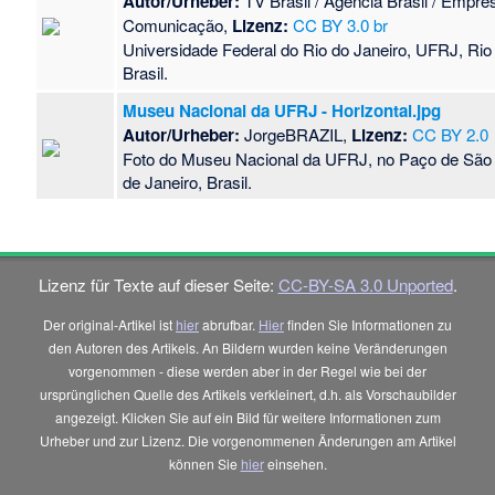
Autor/Urheber:
TV Brasil / Agência Brasil / Empres
Comunicação,
Lizenz:
CC BY 3.0 br
Universidade Federal do Rio do Janeiro, UFRJ, Rio 
Brasil.
Museu Nacional da UFRJ - Horizontal.jpg
Autor/Urheber:
JorgeBRAZIL,
Lizenz:
CC BY 2.0
Foto do Museu Nacional da UFRJ, no Paço de São 
de Janeiro, Brasil.
Lizenz für Texte auf dieser Seite:
CC-BY-SA 3.0 Unported
.
Der original-Artikel ist
hier
abrufbar.
Hier
finden Sie Informationen zu
den Autoren des Artikels. An Bildern wurden keine Veränderungen
vorgenommen - diese werden aber in der Regel wie bei der
ursprünglichen Quelle des Artikels verkleinert, d.h. als Vorschaubilder
angezeigt. Klicken Sie auf ein Bild für weitere Informationen zum
Urheber und zur Lizenz. Die vorgenommenen Änderungen am Artikel
können Sie
hier
einsehen.