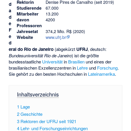
Denise Pires de Carvalho
(seit 2019)
Rektorin
d
67.000
Studierende
a
13.200
Mitarbeiter
d
4200
davon
e
Professoren
F
374,2 Mio. R$ (2020)
Jahresetat
e
www.ufrj.br
Website
d
eral do Rio de Janeiro
(abgekürzt
UFRJ
, deutsch:
Bundesuniversität Rio de Janeiro
) ist die größte
bundesstaatliche
Universität
in
Brasilien
und eines der
brasilianischen Exzellenzzentren in
Lehre
und
Forschung
.
Sie gehört zu den besten Hochschulen in
Lateinamerika
.
Inhaltsverzeichnis
1
Lage
2
Geschichte
3
Rektoren der UFRJ seit 1921
4
Lehr- und Forschungseinrichtungen