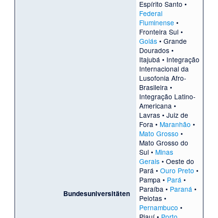
Espírito Santo
•
Federal
Fluminense
•
Fronteira Sul
•
Goiás
•
Grande
Dourados
•
Itajubá
•
Integração
Internacional da
Lusofonia Afro-
Brasileira
•
Integração Latino-
Americana
•
Lavras
•
Juiz de
Fora
•
Maranhão
•
Mato Grosso
•
Mato Grosso do
Sul
•
Minas
Gerais
•
Oeste do
Pará
•
Ouro Preto
•
Pampa
•
Pará
•
Paraíba
•
Paraná
•
Bundesuniversitäten
Pelotas
•
Pernambuco
•
Piauí
•
Porto