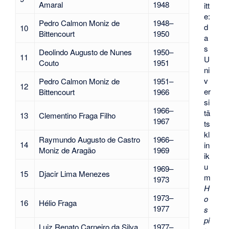
Amaral
1948
itt
e:
Pedro Calmon Moniz de
1948–
d
10
Bittencourt
1950
a
s
Deolindo Augusto de Nunes
1950–
11
U
Couto
1951
ni
v
Pedro Calmon Moniz de
1951–
12
er
Bittencourt
1966
si
1966–
tä
13
Clementino Fraga Filho
1967
ts
kl
Raymundo Augusto de Castro
1966–
14
in
Moniz de Aragão
1969
ik
u
1969–
15
Djacir Lima Menezes
m
1973
H
1973–
o
16
Hélio Fraga
1977
s
pi
Luiz Renato Carneiro da Silva
1977–