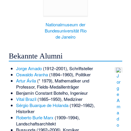
Nationalmuseum der
Bundesuniversität Rio
de Janeiro
Bekannte Alumni
Jorge Amado
(1912–2001), Schriftsteller
Oswaldo Aranha
(1894–1960), Politiker
J
Artur Ávila
(* 1979), Mathematiker und
or
Professor, Fields-Medaillenträger
g
Benjamin Constant Botelho
, Ingenieur
e
Vital Brazil
(1865–1950), Mediziner
A
Sérgio Buarque de Holanda
(1902–1982),
m
Historiker
a
Roberto Burle Marx
(1909–1994),
d
Landschaftsarchitekt
o
Bussunda
(1962–2006), Komiker