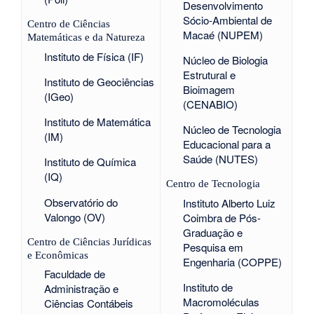
Desenvolvimento
Sócio-Ambiental de
Centro de Ciências
Macaé (NUPEM)
Matemáticas e da Natureza
Instituto de Física (IF)
Núcleo de Biologia
Estrutural e
Instituto de Geociências
Bioimagem
(IGeo)
(CENABIO)
Instituto de Matemática
Núcleo de Tecnologia
(IM)
Educacional para a
Saúde (NUTES)
Instituto de Química
(IQ)
Centro de Tecnologia
Observatório do
Instituto Alberto Luiz
Valongo (OV)
Coimbra de Pós-
Graduação e
Centro de Ciências Jurídicas
Pesquisa em
e Econômicas
Engenharia (COPPE)
Faculdade de
Instituto de
Administração e
Macromoléculas
Ciências Contábeis