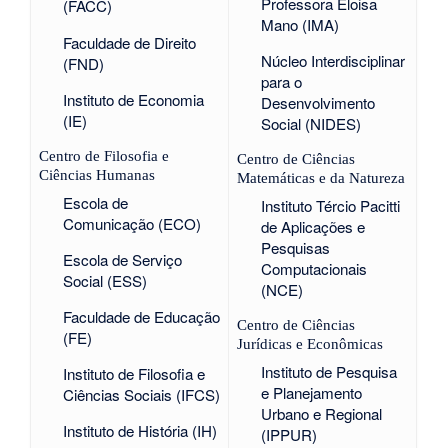
Professora Eloisa
(FACC)
Mano (IMA)
Faculdade de Direito
Núcleo Interdisciplinar
(FND)
para o
Instituto de Economia
Desenvolvimento
(IE)
Social (NIDES)
Centro de Filosofia e
Centro de Ciências
Ciências Humanas
Matemáticas e da Natureza
Escola de
Instituto Tércio Pacitti
Comunicação (ECO)
de Aplicações e
Pesquisas
Escola de Serviço
Computacionais
Social (ESS)
(NCE)
Faculdade de Educação
Centro de Ciências
(FE)
Jurídicas e Econômicas
Instituto de Pesquisa
Instituto de Filosofia e
e Planejamento
Ciências Sociais (IFCS)
Urbano e Regional
Instituto de História (IH)
(IPPUR)