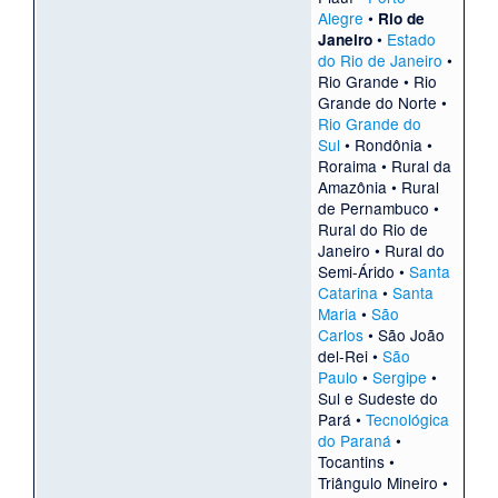
Alegre
•
Rio de
•
Estado
Janeiro
do Rio de Janeiro
•
Rio Grande
•
Rio
Grande do Norte
•
Rio Grande do
Sul
•
Rondônia
•
Roraima
•
Rural da
Amazônia
•
Rural
de Pernambuco
•
Rural do Rio de
Janeiro
•
Rural do
Semi-Árido
•
Santa
Catarina
•
Santa
Maria
•
São
Carlos
•
São João
del-Rei
•
São
Paulo
•
Sergipe
•
Sul e Sudeste do
Pará
•
Tecnológica
do Paraná
•
Tocantins
•
Triângulo Mineiro
•