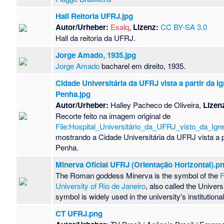
Hall Reitoria UFRJ.jpg
Autor/Urheber:
Esalq
,
Lizenz:
CC BY-SA 3.0
Hall da reitoria da UFRJ.
Jorge Amado, 1935.jpg
Jorge Amado
bacharel em direito, 1935.
Cidade Universitária da UFRJ vista a partir da Ig
Penha.jpg
Autor/Urheber:
Halley Pacheco de Oliveira,
Lizen
Recorte feito na imagem original de
File:Hospital_Universitário_da_UFRJ_visto_da_Igr
mostrando a Cidade Universitária da UFRJ vista a pa
Penha.
Minerva Oficial UFRJ (Orientação Horizontal).p
The Roman goddess Minerva is the symbol of the
F
University of Rio de Janeiro
, also called the Universi
symbol is widely used in the university's institutional 
CT UFRJ.png