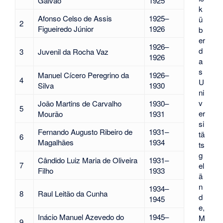
Galvão
1925
k
Afonso Celso de Assis
1925–
ü
2
Figueiredo Júnior
1926
b
er
1926–
d
3
Juvenil da Rocha Vaz
1926
a
s
Manuel Cícero Peregrino da
1926–
4
U
Silva
1930
ni
v
João Martins de Carvalho
1930–
5
er
Mourão
1931
si
Fernando Augusto Ribeiro de
1931–
tä
6
Magalhães
1934
ts
g
Cândido Luiz Maria de Oliveira
1931–
7
el
Filho
1933
ä
n
1934–
8
Raul Leitão da Cunha
d
1945
e,
Inácio Manuel Azevedo do
1945–
M
9