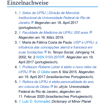
Einzelnachweise
↑
Selos da UFRJ | Divisão de Memória
Institucional da Universidade Federal do Rio de
Janeiro.
Abgerufen am 18. April 2017
(portugiesisch).
↑
Faculdade de Medicina da UFRJ: 200 anos.
Abgerufen am 16. März 2019
.
↑
Maria de Fátima Costa de Paula:
USP e UFRJ: a
influência das concepções alemã e francesa em
suas fundações.
In:
Tempo Social
, Jahrgang 14,
2002, Nr. 2
ISSN
0103-2070
. Abgerufen am 19.
April 2017 (portugiesisch).
↑
Professor Roberto Leher é eleito o novo reitor da
UFRJ.
In:
O Globo
vom 8. Mai 2015. Abgerufen
am 19. April 2017 (brasilianisches Portugiesisch).
↑
Reitora da UFRJ é eleita personalidade do ano,
em coluna do Globo.
In:
ufrj.br.
Universidade
Federal do Rio de Janeiro,
abgerufen am
11. Februar 2020
(brasilianisches Portugiesisch).
↑
Lutz D. Schmadel
:
Dictionary of Minor Planet