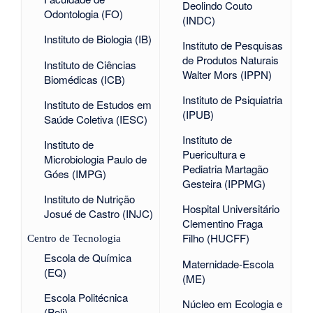
Deolindo Couto
Odontologia (FO)
(INDC)
Instituto de Biologia (IB)
Instituto de Pesquisas
de Produtos Naturais
Instituto de Ciências
Walter Mors (IPPN)
Biomédicas (ICB)
Instituto de Psiquiatria
Instituto de Estudos em
(IPUB)
Saúde Coletiva (IESC)
Instituto de
Instituto de
Puericultura e
Microbiologia Paulo de
Pediatria Martagão
Góes (IMPG)
Gesteira (IPPMG)
Instituto de Nutrição
Hospital Universitário
Josué de Castro (INJC)
Clementino Fraga
Filho (HUCFF)
Centro de Tecnologia
Escola de Química
Maternidade-Escola
(EQ)
(ME)
Escola Politécnica
Núcleo em Ecologia e
(Poli)