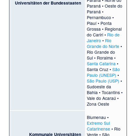
Paraná
•
Norte do
Universitäten der Bundesstaaten
Paraná
•
Oeste do
Paraná
•
Pernambuco
•
Piauí
•
Ponta
Grossa
•
Regional
do Cariri
•
Rio de
Janeiro
•
Rio
Grande do Norte
•
Rio Grande do
Sul
•
Roraima
•
Santa Catarina
•
Santa Cruz
•
São
Paulo (UNESP)
•
São Paulo (USP)
•
Sudoeste da
Bahia
•
Tocantins
•
Vale do Acaraú
•
Zona Oeste
Blumenau
•
Extremo Sul
Catarinense
•
Rio
Kommunale Universitäten
Verde
•
São