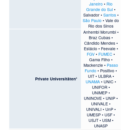
Janeiro
•
Rio
Grande do Sul
•
Salvador
•
Santos
•
São Paulo
•
Vale do
Rio dos Sinos
Anhembi Morumbi
•
Braz Cubas
•
Cândido Mendes
•
Estácio
•
Feevale
•
FGV
•
FUMEC
•
Gama Filho
•
Mackenzie
•
Passo
Fundo
•
Positivo
•
UIT
•
ULBRA
•
Private Universitäten*
UNAMA
•
UNIC
•
UNIFOR
•
UNIMEP
•
UNINOVE
•
UNIP
•
UNIVALE
•
UNIVALI
•
UnP
•
UMESP
•
USF
•
USJT
•
USM
•
UNASP