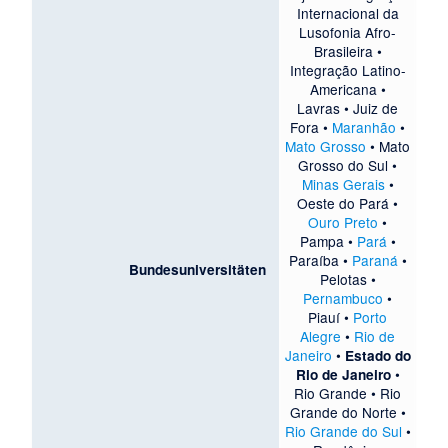
Internacional da
Lusofonia Afro-
Brasileira
•
Integração Latino-
Americana
•
Lavras
•
Juiz de
Fora
•
Maranhão
•
Mato Grosso
•
Mato
Grosso do Sul
•
Minas Gerais
•
Oeste do Pará
•
Ouro Preto
•
Pampa
•
Pará
•
Paraíba
•
Paraná
•
Bundesuniversitäten
Pelotas
•
Pernambuco
•
Piauí
•
Porto
Alegre
•
Rio de
Janeiro
•
Estado do
•
Rio de Janeiro
Rio Grande
•
Rio
Grande do Norte
•
Rio Grande do Sul
•