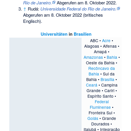
Rio de Janeiro.
Abgerufen am 8. Oktober 2022
.
↑
Rudá:
Universidade Federal do Rio de Janeiro.
Abgerufen am 8. Oktober 2022
(britisches
Englisch).
Universitäten
in
Brasilien
ABC
•
Acre
•
Alagoas
•
Alfenas
•
Amapá
•
Amazonas
•
Bahia
•
Oeste da Bahia
•
Recôncavo da
Bahia
•
Sul da
Bahia
•
Brasília
•
Ceará
•
Campina
Grande
•
Cariri
•
Espírito Santo
•
Federal
Fluminense
•
Fronteira Sul
•
Goiás
•
Grande
Dourados
•
Itajubá
•
Integração