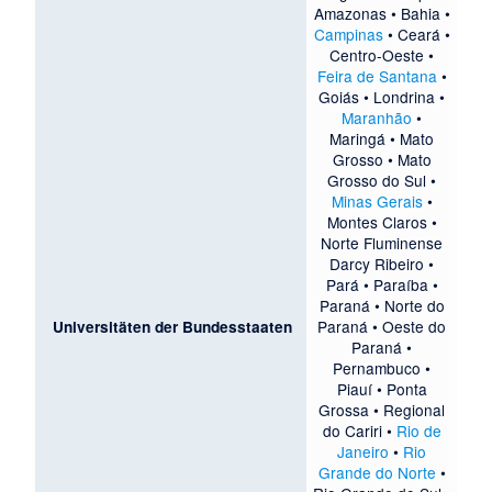
Amazonas
•
Bahia
•
Campinas
•
Ceará
•
Centro-Oeste
•
Feira de Santana
•
Goiás
•
Londrina
•
Maranhão
•
Maringá
•
Mato
Grosso
•
Mato
Grosso do Sul
•
Minas Gerais
•
Montes Claros
•
Norte Fluminense
Darcy Ribeiro
•
Pará
•
Paraíba
•
Paraná
•
Norte do
Paraná
•
Oeste do
Universitäten der Bundesstaaten
Paraná
•
Pernambuco
•
Piauí
•
Ponta
Grossa
•
Regional
do Cariri
•
Rio de
Janeiro
•
Rio
Grande do Norte
•