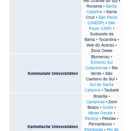
Rio Grande do Sul
•
Roraima
•
Santa
Catarina
•
Santa
Cruz
•
São Paulo
(UNESP)
•
São
Paulo (USP)
•
Sudoeste da
Bahia
•
Tocantins
•
Vale do Acaraú
•
Zona Oeste
Blumenau
•
Extremo Sul
Catarinense
•
Rio
Verde
•
São
Kommunale Universitäten
Caetano do Sul
•
Sul de Santa
Catarina
•
Taubaté
Brasília
•
Campinas
•
Dom
Bosco
•
Goiás
•
Minas Gerais
•
Paraná
•
Pelotas
•
Pernambuco
•
Katholische Universitäten
Petrópolis
•
Rio de