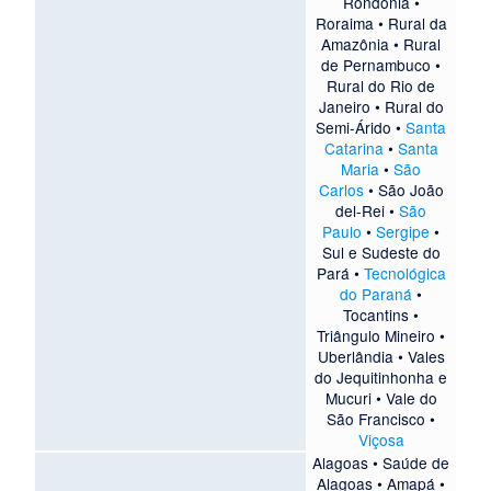
Rondônia
•
Roraima
•
Rural da
Amazônia
•
Rural
de Pernambuco
•
Rural do Rio de
Janeiro
•
Rural do
Semi-Árido
•
Santa
Catarina
•
Santa
Maria
•
São
Carlos
•
São João
del-Rei
•
São
Paulo
•
Sergipe
•
Sul e Sudeste do
Pará
•
Tecnológica
do Paraná
•
Tocantins
•
Triângulo Mineiro
•
Uberlândia
•
Vales
do Jequitinhonha e
Mucuri
•
Vale do
São Francisco
•
Viçosa
Alagoas
•
Saúde de
Alagoas
•
Amapá
•