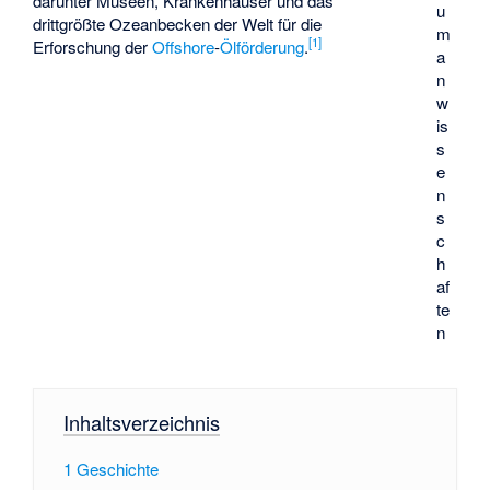
darunter Museen, Krankenhäuser und das
u
drittgrößte
Ozeanbecken
der Welt für die
m
[
1
]
Erforschung der
Offshore
-
Ölförderung
.
a
n
w
is
s
e
n
s
c
h
af
te
n
Inhaltsverzeichnis
1
Geschichte