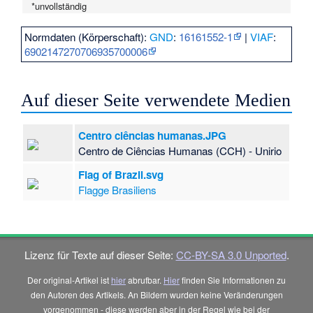
*unvollständig
Normdaten (Körperschaft):
GND
:
16161552-1
|
VIAF
:
6902147270706935700006
Auf dieser Seite verwendete Medien
Centro ciências humanas.JPG
Centro de Ciências Humanas (CCH) - Unirio
Flag of Brazil.svg
Flagge Brasiliens
Lizenz für Texte auf dieser Seite:
CC-BY-SA 3.0 Unported
.
Der original-Artikel ist
hier
abrufbar.
Hier
finden Sie Informationen zu
den Autoren des Artikels. An Bildern wurden keine Veränderungen
vorgenommen - diese werden aber in der Regel wie bei der