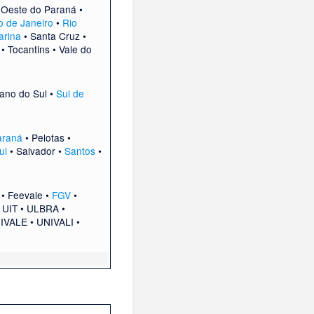
•
Oeste do Paraná
•
o de Janeiro
•
Rio
arina
•
Santa Cruz
•
•
Tocantins
•
Vale do
ano do Sul
•
Sul de
araná
•
Pelotas
•
ul
•
Salvador
•
Santos
•
•
Feevale
•
FGV
•
•
UIT
•
ULBRA
•
IVALE
•
UNIVALI
•