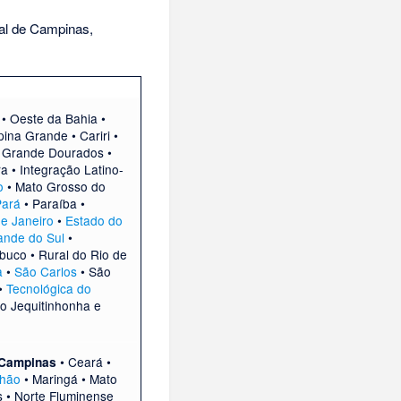
al de Campinas,
•
Oeste da Bahia
•
ina Grande
•
Cariri
•
•
Grande Dourados
•
ra
•
Integração Latino-
o
•
Mato Grosso do
Pará
•
Paraíba
•
de Janeiro
•
Estado do
ande do Sul
•
mbuco
•
Rural do Rio de
a
•
São Carlos
•
São
•
Tecnológica do
do Jequitinhonha e
•
Ceará
•
Campinas
hão
•
Maringá
•
Mato
s
•
Norte Fluminense