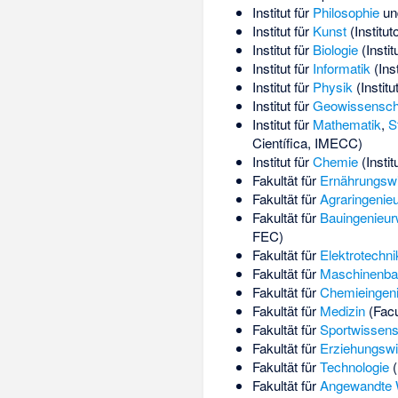
Institut für
Philosophie
u
Institut für
Kunst
(Institut
Institut für
Biologie
(Instit
Institut für
Informatik
(Ins
Institut für
Physik
(Instit
Institut für
Geowissensch
Institut für
Mathematik
,
S
Científica, IMECC)
Institut für
Chemie
(Insti
Fakultät für
Ernährungsw
Fakultät für
Agraringenie
Fakultät für
Bauingenieu
FEC)
Fakultät für
Elektrotechni
Fakultät für
Maschinenba
Fakultät für
Chemieingen
Fakultät für
Medizin
(Facu
Fakultät für
Sportwissens
Fakultät für
Erziehungswi
Fakultät für
Technologie
(
Fakultät für
Angewandte 