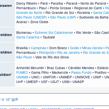
Darcy Ribeiro
•
Pará
•
Paraíba
•
Paraná
•
Norte do Paraná
staaten
Pernambuco
•
Piauí
•
Ponta Grossa
•
Regional do Cariri
•
Ri
Grande do Norte
•
Rio Grande do Sul
•
Roraima
•
Santa Cat
São Paulo (UNESP)
•
São Paulo (USP)
•
Sudoeste da Bahia
Acaraú
•
Zona Oeste
Blumenau
•
Extremo Sul Catarinense
•
Rio Verde
•
São Caet
sitäten
Santa Catarina
•
Taubaté
Brasília
•
Campinas
•
Dom Bosco
•
Goiás
•
Minas Gerais
•
P
sitäten
Pernambuco
•
Petrópolis
•
Rio de Janeiro
•
Rio Grande do S
São Paulo
•
Vale do Rio dos Sinos
Anhembi Morumbi
•
Braz Cubas
•
Cândido Mendes
•
Estácio
FUMEC
•
Gama Filho
•
Mackenzie
•
Passo Fundo
•
Positivo
sitäten*
UNAMA
•
UNIC
•
UNIFOR
•
UNIMEP
•
UNINOVE
•
UNIP
•
UN
UnP
•
UMESP
•
USF
•
USJT
•
USM
•
UNASP
° 4′ 10″
W