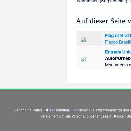
Normdaten (Körperschaft):
Auf dieser Seite
Flag of Brazi
Flagge Brasil
Entrada Uni
Autor/Urheb
Monumento d
Der original-Artikel ist
hier
abrufbar.
Hier
finden Sie Informationen zu den 
verkleinert, d.h. als Vorschaubilder angezeigt. Klicken