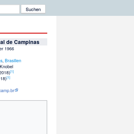
ual de Campinas
er 1966
as
,
Brasilien
 Knobel
[
1
]
2018)
[
1
]
018)
camp.br