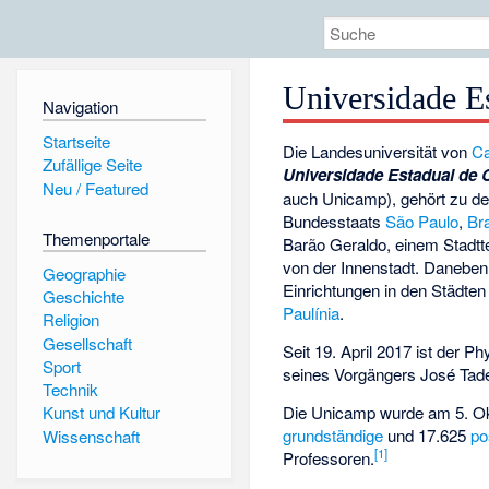
Universidade E
Navigation
Startseite
Die Landesuniversität von
C
Zufällige Seite
Universidade Estadual de
Neu / Featured
auch Unicamp), gehört zu de
Bundesstaats
São Paulo
,
Bra
Themenportale
Barão Geraldo
, einem Stadtt
von der Innenstadt. Daneben
Geographie
Einrichtungen in den Städte
Geschichte
Paulínia
.
Religion
Gesellschaft
Seit 19. April 2017 ist der P
Sport
seines Vorgängers José Tad
Technik
Die Unicamp wurde am 5. Okt
Kunst und Kultur
grundständige
und 17.625
po
Wissenschaft
[
1
]
Professoren.