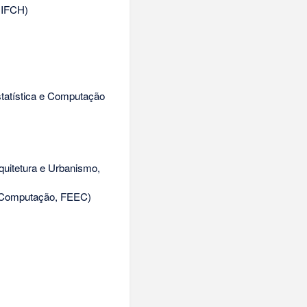
 IFCH)
statística e Computação
quitetura e Urbanismo,
e Computação, FEEC)