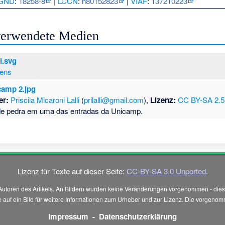
GND
:
18258-8
|
LCCN
:
n80152823
|
VIAF
:
137210223
 verwendete Medien
l.svg
iens
camp 2.jpg
er:
Priscila Micaroni Lalli
(
prilalli@gmail.com
),
Lizenz:
CC BY-SA 2.5
e pedra em uma das entradas da Unicamp.
Lizenz für Texte auf dieser Seite:
CC-BY-SA 3.0 Unported
.
Autoren des Artikels. An Bildern wurden keine Veränderungen vorgenommen - diese
 Sie auf ein Bild für weitere Informationen zum Urheber und zur Lizenz. Die vorg
Impressum
-
Datenschutzerklärung