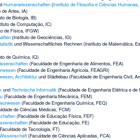
nd
Humanwissenschaften
(
Instituto de Filosofia e Ciências Humanas
,
o de Artes, IA)
uto de Biologia, IB)
tituto de Computação, IC)
uto de Física, IFGW)
aften
(Instituto de Geociências, IG)
tatistik
und Wissenschaftliches Rechnen (Instituto de Matemática, E
tuto de Química, IQ)
issenschaften
(Faculdade de Engenharia de Alimentos, FEA)
urwesen
(Faculdade de Engenharia Agrícola, FEAGRI)
rwesen
,
Architektur
und Städtebau (Faculdade de Engenharia Civil, Ar
k
und
Technische Informatik
(Faculdade de Engenharia Elétrica e d
u
(Faculdade de Engenharia Mecânica, FEM)
ieurwesen
(Faculdade de Engenharia Química, FEQ)
ldade de Ciências Médicas, FCM)
chaften
(Faculdade de Educação Física, FEF)
ssenschaften
(Faculdade de Educação, FE)
Faculdade de Tecnologia, FT)
Wissenschaft
(Faculdade de Ciências Aplicadas, FCA)