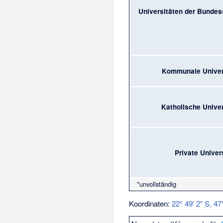
Universitäten der Bundes
Kommunale Univer
Katholische Univer
Private Univer
*unvollständig
Koordinaten:
22° 49′ 2″
S
,
47