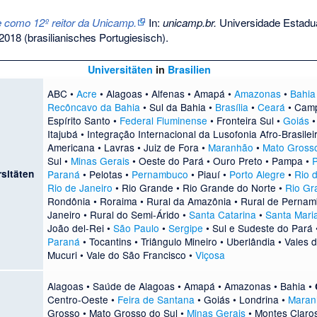
 como 12º reitor da Unicamp.
In:
unicamp.br.
Universidade Estadu
 2018
(brasilianisches Portugiesisch).
Universitäten
in
Brasilien
ABC
•
Acre
•
Alagoas
•
Alfenas
•
Amapá
•
Amazonas
•
Bahia
Recôncavo da Bahia
•
Sul da Bahia
•
Brasília
•
Ceará
•
Camp
Espírito Santo
•
Federal Fluminense
•
Fronteira Sul
•
Goiás
Itajubá
•
Integração Internacional da Lusofonia Afro-Brasilei
Americana
•
Lavras
•
Juiz de Fora
•
Maranhão
•
Mato Gross
Sul
•
Minas Gerais
•
Oeste do Pará
•
Ouro Preto
•
Pampa
•
sitäten
Paraná
•
Pelotas
•
Pernambuco
•
Piauí
•
Porto Alegre
•
Rio 
Rio de Janeiro
•
Rio Grande
•
Rio Grande do Norte
•
Rio Gr
Rondônia
•
Roraima
•
Rural da Amazônia
•
Rural de Perna
Janeiro
•
Rural do Semi-Árido
•
Santa Catarina
•
Santa Mari
João del-Rei
•
São Paulo
•
Sergipe
•
Sul e Sudeste do Pará
Paraná
•
Tocantins
•
Triângulo Mineiro
•
Uberlândia
•
Vales 
Mucuri
•
Vale do São Francisco
•
Viçosa
Alagoas
•
Saúde de Alagoas
•
Amapá
•
Amazonas
•
Bahia
•
Centro-Oeste
•
Feira de Santana
•
Goiás
•
Londrina
•
Maran
Grosso
•
Mato Grosso do Sul
•
Minas Gerais
•
Montes Claro