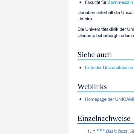
Fakultät für
Zahnmedizin
Daneben unterhält die Unic
Limeira.
Die Universitätsklinik der Un
Unicamp beherbergt zudem me
Siehe auch
Liste der Universitäten in
Weblinks
Homepage der UNICAM
Einzelnachweise
a
b
c
↑
Basic facts. S