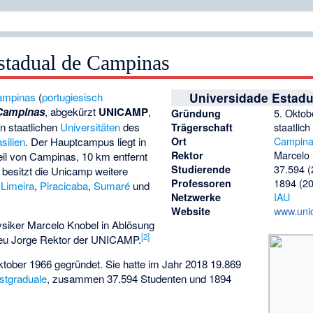
stadual de Campinas
ampinas
(
portugiesisch
Universidade Estad
 Campinas
, abgekürzt
UNICAMP
,
5. Oktob
Gründung
n staatlichen
Universitäten
des
staatlich
Trägerschaft
Campin
silien
. Der Hauptcampus liegt in
Ort
Marcelo
Rektor
eil von Campinas, 10 km entfernt
37.594 (
Studierende
 besitzt die Unicamp weitere
1894 (2
Professoren
n
Limeira
,
Piracicaba
,
Sumaré
und
IAU
Netzwerke
www.uni
Website
hysiker
Marcelo Knobel
in Ablösung
[
2
]
eu Jorge Rektor der UNICAMP.
ober 1966 gegründet. Sie hatte im Jahr 2018 19.869
stgraduale
, zusammen 37.594 Studenten und 1894