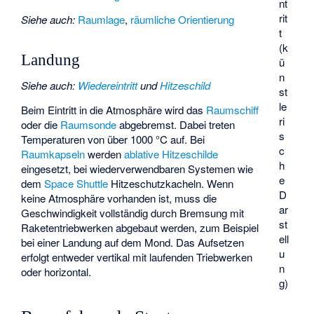
nt
rit
Siehe auch:
Raumlage
,
räumliche Orientierung
t
(k
Landung
ü
n
Siehe auch
:
Wiedereintritt
und
Hitzeschild
st
le
Beim Eintritt in die Atmosphäre wird das
Raumschiff
ri
oder die
Raumsonde
abgebremst. Dabei treten
s
Temperaturen von über 1000 °C auf. Bei
c
Raumkapseln
werden
ablative Hitzeschilde
h
eingesetzt, bei wiederverwendbaren Systemen wie
e
dem
Space Shuttle
Hitzeschutzkacheln. Wenn
D
keine Atmosphäre vorhanden ist, muss die
ar
Geschwindigkeit vollständig durch Bremsung mit
st
Raketentriebwerken abgebaut werden, zum Beispiel
ell
bei einer Landung auf dem Mond. Das Aufsetzen
u
erfolgt entweder vertikal mit laufenden Triebwerken
n
oder horizontal.
g)