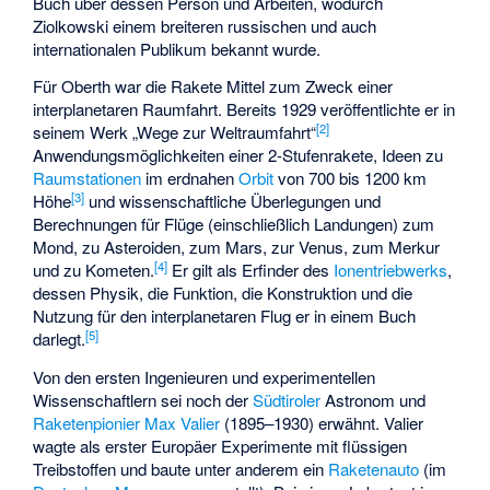
Buch über dessen Person und Arbeiten, wodurch
Ziolkowski einem breiteren russischen und auch
internationalen Publikum bekannt wurde.
Für Oberth war die Rakete Mittel zum Zweck einer
interplanetaren Raumfahrt. Bereits 1929 veröffentlichte er in
[
2
]
seinem Werk „Wege zur Weltraumfahrt“
Anwendungsmöglichkeiten einer 2-Stufenrakete, Ideen zu
Raumstationen
im erdnahen
Orbit
von 700 bis 1200 km
[
3
]
Höhe
und wissenschaftliche Überlegungen und
Berechnungen für Flüge (einschließlich Landungen) zum
Mond, zu Asteroiden, zum Mars, zur Venus, zum Merkur
[
4
]
und zu Kometen.
Er gilt als Erfinder des
Ionentriebwerks
,
dessen Physik, die Funktion, die Konstruktion und die
Nutzung für den interplanetaren Flug er in einem Buch
[
5
]
darlegt.
Von den ersten Ingenieuren und experimentellen
Wissenschaftlern sei noch der
Südtiroler
Astronom und
Raketenpionier
Max Valier
(1895–1930) erwähnt. Valier
wagte als erster Europäer Experimente mit flüssigen
Treibstoffen und baute unter anderem ein
Raketenauto
(im