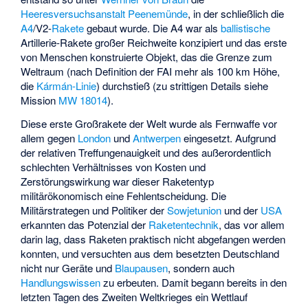
Heeresversuchsanstalt Peenemünde
, in der schließlich die
A4
/V2-
Rakete
gebaut wurde. Die A4 war als
ballistische
Artillerie-Rakete großer Reichweite konzipiert und das erste
von Menschen konstruierte Objekt, das die Grenze zum
Weltraum (nach Definition der FAI mehr als 100 km Höhe,
die
Kármán-Linie
) durchstieß (zu strittigen Details siehe
Mission
MW 18014
).
Diese erste Großrakete der Welt wurde als Fernwaffe vor
allem gegen
London
und
Antwerpen
eingesetzt. Aufgrund
der relativen Treffungenauigkeit und des außerordentlich
schlechten Verhältnisses von Kosten und
Zerstörungswirkung war dieser Raketentyp
militärökonomisch eine Fehlentscheidung. Die
Militärstrategen und Politiker der
Sowjetunion
und der
USA
erkannten das Potenzial der
Raketentechnik
, das vor allem
darin lag, dass Raketen praktisch nicht abgefangen werden
konnten, und versuchten aus dem besetzten Deutschland
nicht nur Geräte und
Blaupausen
, sondern auch
Handlungswissen
zu erbeuten. Damit begann bereits in den
letzten Tagen des Zweiten Weltkrieges ein Wettlauf