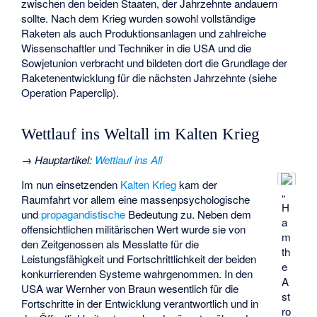
zwischen den beiden Staaten, der Jahrzehnte andauern
sollte. Nach dem Krieg wurden sowohl vollständige
Raketen als auch Produktionsanlagen und zahlreiche
Wissenschaftler und Techniker in die USA und die
Sowjetunion verbracht und bildeten dort die Grundlage der
Raketenentwicklung für die nächsten Jahrzehnte (siehe
Operation Paperclip
).
Wettlauf ins Weltall im Kalten Krieg
→
Hauptartikel
:
Wettlauf ins All
Im nun einsetzenden
Kalten Krieg
kam der
„
Raumfahrt vor allem eine massenpsychologische
H
und
propagandistische
Bedeutung zu. Neben dem
a
offensichtlichen militärischen Wert wurde sie von
m
den Zeitgenossen als Messlatte für die
th
Leistungsfähigkeit und Fortschrittlichkeit der beiden
e
konkurrierenden Systeme wahrgenommen. In den
A
USA war Wernher von Braun wesentlich für die
st
Fortschritte in der Entwicklung verantwortlich und in
ro