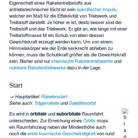
Eigenschaft eines Raketentreibstoffs aus
antriebstechnischer Sicht ist sein
spezifischer Impuls
,
welcher ein Maß für die Effektivität von Triebwerk und
Treibstoff darstellt. Je höher er ist, desto besser sind der
Treibstoff und das Triebwerk. Er gibt an, wie lange mit einer
Treibstoffmasse M ein Schub von eben dessen
Gewichtskraft erzeugt werden kann. Um von einem
Himmelskörper wie der Erde senkrecht abheben zu
können, muss die Schubkraft größer als die Gewichtskraft
sein. Bisher sind nur
chemische Raketentriebwerke
und
nukleare Raketentriebwerke
dazu in der Lage.
Start
→
Hauptartikel
:
Raketenstart
Siehe auch
:
Trägerrakete
und
Satellitenorbit
Es wird in
orbitale
und
suborbitale
Raumfahrt
S
unterschieden. Zur Erreichung eines
Orbits
muss
t
ein Raumfahrzeug neben der Mindesthöhe auch
a
noch die
erste kosmische Geschwindigkeit
von rund
rt