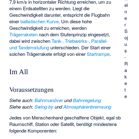
7,9 km/s in horizontaler Richtung erreichen, um zu
ei
einem Erdsatelliten zu werden. Liegt die
n
Geschwindigkeit darunter, entspricht die Flugbahn
e
einer
ballistischen Kurve
. Um diese hohe
r
Geschwindigkeit zu erreichen, werden
S
Trägerraketen
nach dem
Stufenprinzip
eingesetzt,
oj
dabei wird zwischen
Tank-, Triebwerks-, Parallel-
u
und Tandemstufung
unterschieden. Der Start einer
s
solchen Trägerrakete erfolgt von einer
Startrampe
.
-
R
a
Im All
k
e
t
Voraussetzungen
e
Siehe auch
:
Bahnmanöver
und
Bahnregelung
Siehe auch
:
Swing-by
und
Atmosphärenbremsung
Jedes von Menschenhand geschaffene Objekt, egal ob
Raumschiff, Station oder Satellit, benötigt mindestens
folgende Komponenten: