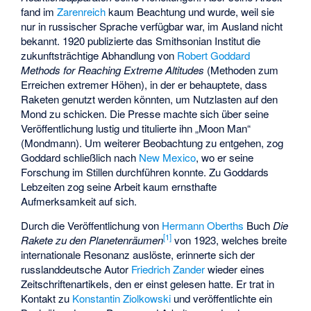
fand im
Zarenreich
kaum Beachtung und wurde, weil sie
nur in russischer Sprache verfügbar war, im Ausland nicht
bekannt. 1920 publizierte das Smithsonian Institut die
zukunftsträchtige Abhandlung von
Robert Goddard
Methods for Reaching Extreme Altitudes
(Methoden zum
Erreichen extremer Höhen), in der er behauptete, dass
Raketen genutzt werden könnten, um Nutzlasten auf den
Mond zu schicken. Die Presse machte sich über seine
Veröffentlichung lustig und titulierte ihn „Moon Man“
(Mondmann). Um weiterer Beobachtung zu entgehen, zog
Goddard schließlich nach
New Mexico
, wo er seine
Forschung im Stillen durchführen konnte. Zu Goddards
Lebzeiten zog seine Arbeit kaum ernsthafte
Aufmerksamkeit auf sich.
Durch die Veröffentlichung von
Hermann Oberths
Buch
Die
[
1
]
Rakete zu den Planetenräumen
von 1923, welches breite
internationale Resonanz auslöste, erinnerte sich der
russlanddeutsche Autor
Friedrich Zander
wieder eines
Zeitschriftenartikels, den er einst gelesen hatte. Er trat in
Kontakt zu
Konstantin Ziolkowski
und veröffentlichte ein