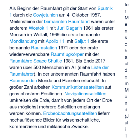
te
Als Beginn der Raumfahrt gilt der Start von
Sputnik
r
1
durch die
Sowjetunion
am 4. Oktober 1957.
M
Meilensteine der
bemannten Raumfahrt
waren unter
e
anderem
Wostok 1
mit
Juri Gagarin
1961 als erster
n
Mensch im Weltall, 1969 die erste bemannte
s
Mondlandung
mit
Apollo 11
, mit
Saljut 1
die erste
c
bemannte
Raumstation
1971 oder der erste
h
wiederverwendbare
Raumflugkörper
mit der
a
Raumfähre
Space Shuttle
1981. Bis Ende 2017
uf
waren über 500 Menschen im All (siehe
Liste der
d
Raumfahrer
). In der unbemannten Raumfahrt haben
e
Raumsonden
Monde und Planeten erforscht. In
m
großer Zahl arbeiten
Kommunikationssatelliten
auf
M
geostationären Positionen.
Navigationssatelliten
o
umkreisen die Erde, damit von jedem Ort der Erde
n
aus möglichst mehrere Satelliten empfangen
d
werden können.
Erdbeobachtungssatelliten
liefern
(J
hochauflösende Bilder für wissenschaftliche,
ul
kommerzielle und militärische Zwecke.
i
1