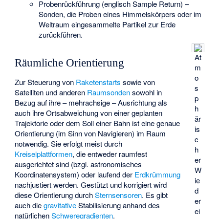
Probenrückführung (englisch Sample Return) –
Sonden, die Proben eines Himmelskörpers oder im
Weltraum eingesammelte Partikel zur Erde
zurückführen.
At
Räumliche Orientierung
m
o
Zur Steuerung von
Raketenstarts
sowie von
s
Satelliten und anderen
Raumsonden
sowohl in
p
Bezug auf ihre – mehrachsige – Ausrichtung als
h
auch ihre Ortsabweichung von einer geplanten
är
Trajektorie oder dem Soll einer Bahn ist eine genaue
is
Orientierung (im Sinn von Navigieren) im Raum
c
notwendig. Sie erfolgt meist durch
h
Kreiselplattformen
, die entweder raumfest
er
ausgerichtet sind (bzgl.
astronomisches
W
Koordinatensystem
) oder laufend der
Erdkrümmung
ie
nachjustiert werden. Gestützt und korrigiert wird
d
diese Orientierung durch
Sternsensoren
. Es gibt
er
auch die
gravitative
Stabilisierung anhand des
ei
natürlichen
Schweregradienten
.