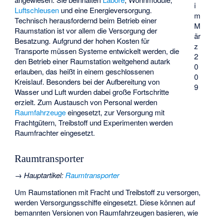
i
Luftschleusen
und eine Energieversorgung.
m
Technisch herausfordernd beim Betrieb einer
M
Raumstation ist vor allem die Versorgung der
är
Besatzung. Aufgrund der hohen Kosten für
z
Transporte müssen Systeme entwickelt werden, die
2
den Betrieb einer Raumstation weitgehend autark
0
erlauben, das heißt in einem geschlossenen
0
Kreislauf. Besonders bei der Aufbereitung von
9
Wasser und Luft wurden dabei große Fortschritte
erzielt. Zum Austausch von Personal werden
Raumfahrzeuge
eingesetzt, zur Versorgung mit
Frachtgütern, Treibstoff und Experimenten werden
Raumfrachter eingesetzt.
Raumtransporter
→
Hauptartikel
:
Raumtransporter
Um Raumstationen mit Fracht und Treibstoff zu versorgen,
werden Versorgungsschiffe eingesetzt. Diese können auf
bemannten Versionen von Raumfahrzeugen basieren, wie