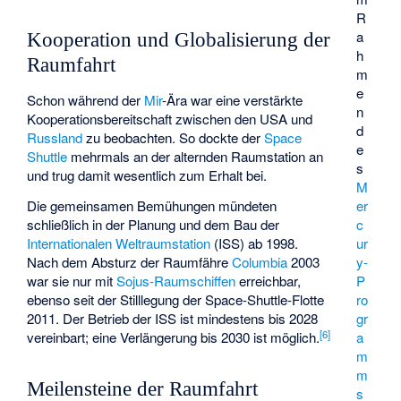
R
a
Kooperation und Globalisierung der
h
Raumfahrt
m
e
Schon während der
Mir
-Ära war eine verstärkte
n
Kooperationsbereitschaft zwischen den USA und
d
Russland
zu beobachten. So dockte der
Space
e
Shuttle
mehrmals an der alternden Raumstation an
s
und trug damit wesentlich zum Erhalt bei.
M
er
Die gemeinsamen Bemühungen mündeten
c
schließlich in der Planung und dem Bau der
ur
Internationalen Weltraumstation
(ISS) ab 1998.
y-
Nach dem Absturz der Raumfähre
Columbia
2003
P
war sie nur mit
Sojus-Raumschiffen
erreichbar,
ro
ebenso seit der Stilllegung der Space-Shuttle-Flotte
gr
2011. Der Betrieb der ISS ist mindestens bis 2028
[
6
]
a
vereinbart; eine Verlängerung bis 2030 ist möglich.
m
m
Meilensteine der Raumfahrt
s