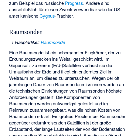
zum Beispiel das russische
Progress
. Andere sind
ausschließlich für diesen Zweck verwendbar wie der US-
amerikanische
Cygnus
-Frachter.
Raumsonden
→
Hauptartikel
:
Raumsonde
Eine Raumsonde ist ein unbemannter Flugkörper, der zu
Erkundungszwecken ins Weltall geschickt wird. Im
Gegensatz zu einem (Erd-)Satelliten verlässt sie die
Umlaufbahn der Erde und fliegt ein entferntes Ziel im
Weltraum an, um dieses zu untersuchen. Wegen der oft
jahrelangen Dauer von Raumsondenmissionen werden an
die technischen Einrichtungen von Raumsonden höchste
Anforderungen gestellt. Die Komponenten von
Raumsonden werden aufwendigst getestet und im
Reinraum zusammengebaut, was die hohen Kosten von
Raumsonden erklärt. Ein großes Problem bei Raumsonden
gegenüber erdumkreisenden Satelliten ist der große
Erdabstand, der lange Laufzeiten der von der Bodenstation
ausgesandten Steuerbefehle bewirkt. Aus diesem Grund