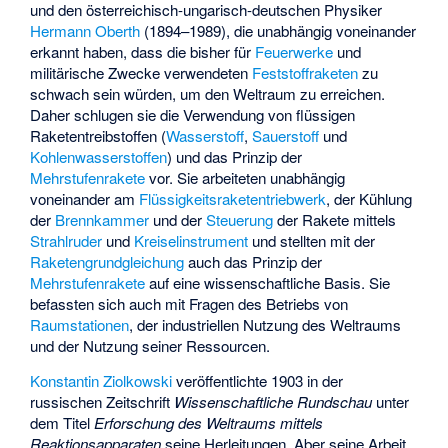
und den österreichisch-ungarisch-deutschen Physiker
Hermann Oberth
(1894–1989), die unabhängig voneinander
erkannt haben, dass die bisher für
Feuerwerke
und
militärische Zwecke verwendeten
Feststoffraketen
zu
schwach sein würden, um den Weltraum zu erreichen.
Daher schlugen sie die Verwendung von flüssigen
Raketentreibstoffen (
Wasserstoff
,
Sauerstoff
und
Kohlenwasserstoffen
) und das Prinzip der
Mehrstufenrakete
vor. Sie arbeiteten unabhängig
voneinander am
Flüssigkeitsraketentriebwerk
, der Kühlung
der
Brennkammer
und der
Steuerung
der Rakete mittels
Strahlruder
und
Kreiselinstrument
und stellten mit der
Raketengrundgleichung
auch das Prinzip der
Mehrstufenrakete
auf eine wissenschaftliche Basis. Sie
befassten sich auch mit Fragen des Betriebs von
Raumstationen
, der industriellen Nutzung des Weltraums
und der Nutzung seiner Ressourcen.
Konstantin Ziolkowski
veröffentlichte 1903 in der
russischen Zeitschrift
Wissenschaftliche Rundschau
unter
dem Titel
Erforschung des Weltraums mittels
Reaktionsapparaten
seine Herleitungen. Aber seine Arbeit