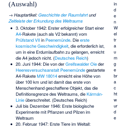
in
(Auswahl)
d
→
Hauptartikel
:
Geschichte der Raumfahrt
und
e
Zeitleiste der Erkundung des Weltraums
n
W
3. Oktober 1942: Erster erfolgreicher Start einer
el
A4
-Rakete (auch als V2 bekannt) vom
tr
Prüfstand VII
in
Peenemünde
. Die
erste
a
kosmische Geschwindigkeit
, die erforderlich ist,
u
um in eine Erdumlaufbahn zu gelangen, erreicht
m
die A4 jedoch nicht. (
Deutsches Reich
)
g
20. Juni 1944: Die von der
Greifswalder Oie
der
e
Heeresversuchsanstalt Peenemünde
gestartete
br
A4-Rakete
MW 18014
erreicht eine Höhe von
a
über 100 km und ist damit das erste von
c
Menschenhand geschaffene Objekt, das die
ht
Definitionsgrenze des Weltraums, die
Kármán-
w
Linie
überschreitet. (Deutsches Reich)
ur
Juli bis Dezember 1946: Erste biologische
d
Experimente mit Pflanzen und Pilzen im
e
Weltraum
20. Februar 1947: Erste Tiere im Weltall: