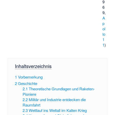
9
6
9,
A
p
ol
lo
1
1
)
Inhaltsverzeichnis
1
Vorbemerkung
2
Geschichte
2.1
Theoretische Grundlagen und Raketen-
Pioniere
2.2
Militär und Industrie entdecken die
Raumfahrt
2.3
Wettlauf ins Weltall im Kalten Krieg