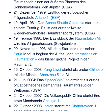
Raumsonde einen der äußeren Planeten des
Sonnensystems, den Jupiter. (USA)
24. Dezember 1979: Erstflug der europäischen
Trägerrakete
Ariane 1
. (
ESA
)
12. April 1981: Das
Space Shuttle
Columbia
startet zu
seinem Erstflug. Es ist das erste teilweise
wiederverwendbare Raumtransportsystem. (USA)
19. Februar 1986: Der Basisblock der
Raumstation Mir
wird ins All geschossen. (Sowjetunion)
20. November 1998: Mit dem Start des russischen
Sarja
-Moduls beginnt der Aufbau der
Internationalen
Raumstation
– das bisher größte Projekt in der
Raumfahrt.
15. Oktober 2003:
Yang Liwei
startet als erster
Chinese
mit der Mission
Shenzhou 5
ins All.
21. Juni 2004: Das
SpaceShipOne
erreicht als erstes
privat betriebenes bemanntes Raumfahrzeug den
Weltraum. (USA)
24. Oktober 2007: Die Volksrepublik China startet ihre
erste Mondsonde
Chang’e 1
.
22. Oktober 2008:
Indien
startet mit
Chandrayaan-1
seine erste Mondmission. (Indien)