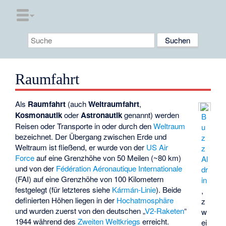
Raumfahrt
Als
Raumfahrt
(auch
Weltraumfahrt
,
Kosmonautik
oder
Astronautik
genannt) werden
B
Reisen oder Transporte in oder durch den
Weltraum
u
bezeichnet. Der Übergang zwischen Erde und
z
Weltraum ist fließend, er wurde von der
US Air
z
Force
auf eine Grenzhöhe von 50 Meilen (~80 km)
Al
und von der
Fédération Aéronautique Internationale
dr
(FAI) auf eine Grenzhöhe von 100 Kilometern
in
festgelegt (für letzteres siehe
Kármán-Linie
). Beide
,
definierten Höhen liegen in der
Hochatmosphäre
z
und wurden zuerst von den deutschen „
V2-Raketen
“
w
1944 während des
Zweiten Weltkriegs
erreicht.
ei