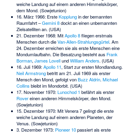
weiche Landung auf einem anderen Himmelskörper,
dem Mond. (Sowjetunion)
16. März 1966: Erste
Kopplung
in der bemannten
Raumfahrt –
Gemini 8
dockt an einen unbemannten
Zielsatelliten an. (USA)
21. Dezember 1968: Mit
Apollo 8
fliegen erstmals
Menschen durch die
Van-Allen-Strahlungsgürtel
. Am
24. Dezember erreichen sie als erste Menschen eine
Mondumlaufbahn. Die Besatzung besteht aus
Frank
Borman
,
James Lovell
und
William Anders
. (USA)
16. Juli 1969:
Apollo 11
, Start zur ersten Mondlandung.
Neil Armstrong
betritt am 21. Juli 1969 als erster
Mensch den Mond, gefolgt von
Buzz Aldrin
.
Michael
Collins
bleibt im Mondorbit. (USA)
17. November 1970:
Lunochod 1
befährt als erster
Rover
einen anderen Himmelskörper, den Mond.
(Sowjetunion)
15. Dezember 1970: Mit
Venera 7
gelingt die erste
weiche Landung auf einem anderen Planeten, der
Venus. (Sowjetunion)
3. Dezember 1973:
Pioneer 10
passiert als erste