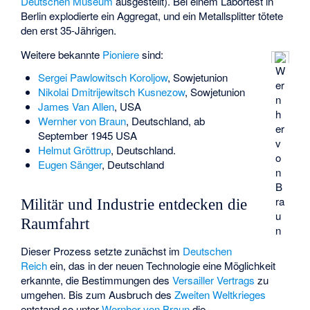
Deutschen Museum
ausgestellt). Bei einem Labortest in
Berlin explodierte ein Aggregat, und ein Metallsplitter tötete
den erst 35-Jährigen.
Weitere bekannte
Pioniere
sind:
W
Sergei Pawlowitsch Koroljow
, Sowjetunion
er
Nikolai Dmitrijewitsch Kusnezow
, Sowjetunion
n
James Van Allen
, USA
h
Wernher von Braun
, Deutschland, ab
er
September 1945 USA
v
Helmut Gröttrup
, Deutschland.
o
Eugen Sänger
, Deutschland
n
B
ra
Militär und Industrie entdecken die
u
Raumfahrt
n
Dieser Prozess setzte zunächst im
Deutschen
Reich
ein, das in der neuen Technologie eine Möglichkeit
erkannte, die Bestimmungen des
Versailler Vertrags
zu
umgehen. Bis zum Ausbruch des
Zweiten Weltkrieges
entstand so unter
Wernher von Braun
die