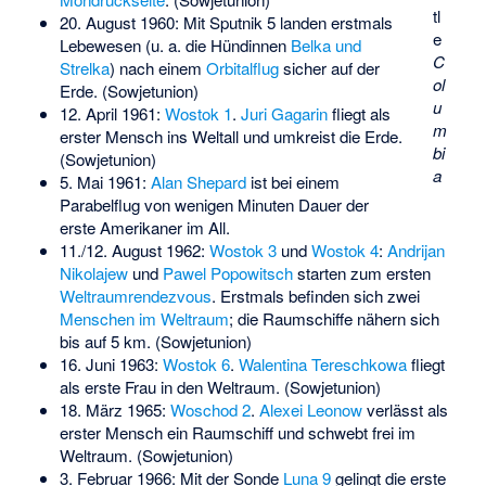
tl
20. August 1960: Mit
Sputnik 5
landen erstmals
e
Lebewesen (u. a. die Hündinnen
Belka und
C
Strelka
) nach einem
Orbitalflug
sicher auf der
ol
Erde. (Sowjetunion)
u
12. April 1961:
Wostok 1
.
Juri Gagarin
fliegt als
m
erster Mensch ins Weltall und umkreist die Erde.
bi
(Sowjetunion)
a
5. Mai 1961:
Alan Shepard
ist bei einem
Parabelflug von wenigen Minuten Dauer der
erste Amerikaner im All.
11./12. August 1962:
Wostok 3
und
Wostok 4
:
Andrijan
Nikolajew
und
Pawel Popowitsch
starten zum ersten
Weltraumrendezvous
. Erstmals befinden sich zwei
Menschen im Weltraum
; die Raumschiffe nähern sich
bis auf 5 km. (Sowjetunion)
16. Juni 1963:
Wostok 6
.
Walentina Tereschkowa
fliegt
als erste Frau in den Weltraum. (Sowjetunion)
18. März 1965:
Woschod 2
.
Alexei Leonow
verlässt als
erster Mensch ein Raumschiff und schwebt frei im
Weltraum. (Sowjetunion)
3. Februar 1966: Mit der Sonde
Luna 9
gelingt die erste