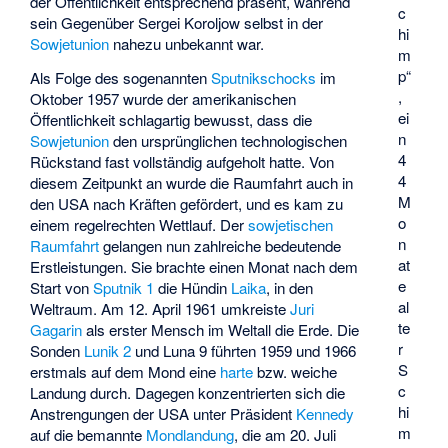
der Öffentlichkeit entsprechend präsent, während
c
sein Gegenüber Sergei Koroljow selbst in der
hi
Sowjetunion
nahezu unbekannt war.
m
p“
Als Folge des sogenannten
Sputnikschocks
im
,
Oktober 1957 wurde der amerikanischen
ei
Öffentlichkeit schlagartig bewusst, dass die
n
Sowjetunion
den ursprünglichen technologischen
4
Rückstand fast vollständig aufgeholt hatte. Von
4
diesem Zeitpunkt an wurde die Raumfahrt auch in
M
den USA nach Kräften gefördert, und es kam zu
o
einem regelrechten Wettlauf. Der
sowjetischen
n
Raumfahrt
gelangen nun zahlreiche bedeutende
at
Erstleistungen. Sie brachte einen Monat nach dem
e
Start von
Sputnik 1
die Hündin
Laika
, in den
al
Weltraum. Am 12. April 1961 umkreiste
Juri
te
Gagarin
als erster Mensch im Weltall die Erde. Die
r
Sonden
Lunik 2
und
Luna 9
führten 1959 und 1966
S
erstmals auf dem Mond eine
harte
bzw.
weiche
c
Landung
durch. Dagegen konzentrierten sich die
hi
Anstrengungen der USA unter Präsident
Kennedy
m
auf die bemannte
Mondlandung
, die am 20. Juli