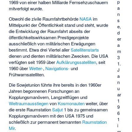
p
1969 von einer halben Milliarde Fernsehzuschauern
a
mitverfolgt wurde.
n
Obwohl die zivile Raumfahrtbehörde
NASA
im
s
Mittelpunkt der Öffentlichkeit stand und steht, wurde
e,
die Entwicklung der Raumfahrt abseits der
d
öffentlichkeitswirksamen Prestigeprojekte
er
ausschließlich von militärischen Erwägungen
a
bestimmt. Etwa drei Viertel aller
Satellitenstarts
m
dienen und dienten militärischen Zwecken. Die USA
3
verfügten seit 1959 über
Aufklärungssatelliten
, seit
1.
1960 über
Wetter-
,
Navigations-
und
J
Frühwarnsatelliten
.
a
n
Die Sowjetunion führte ihre bereits in den 1960er
u
Jahren begonnenen Forschungen an
ar
Kopplungsmanövern, Langzeitflügen und
1
Weltraumausstiegen
von
Kosmonauten
weiter, über
9
die erste Raumstation
Saljut
1 bis zu gemeinsamen
6
Kopplungsmanövern mit den USA 1975 und
1
schließlich zur permanent bemannten
Raumstation
i
Mir
.
m