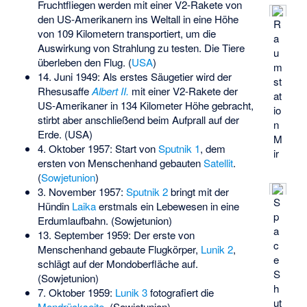
Fruchtfliegen werden mit einer V2-Rakete von
den US-Amerikanern ins Weltall in eine Höhe
R
von 109 Kilometern transportiert, um die
a
Auswirkung von Strahlung zu testen. Die Tiere
u
überleben den Flug. (
USA
)
m
14. Juni 1949: Als erstes Säugetier wird der
st
Rhesusaffe
Albert II.
mit einer V2-Rakete der
at
US-Amerikaner in 134 Kilometer Höhe gebracht,
io
stirbt aber anschließend beim Aufprall auf der
n
Erde. (USA)
M
4. Oktober 1957: Start von
Sputnik 1
, dem
ir
ersten von Menschenhand gebauten
Satellit
.
(
Sowjetunion
)
3. November 1957:
Sputnik 2
bringt mit der
S
Hündin
Laika
erstmals ein Lebewesen in eine
p
Erdumlaufbahn. (Sowjetunion)
a
13. September 1959: Der erste von
c
Menschenhand gebaute Flugkörper,
Lunik 2
,
e
schlägt auf der Mondoberfläche auf.
S
(Sowjetunion)
h
7. Oktober 1959:
Lunik 3
fotografiert die
ut
Mondrückseite
. (Sowjetunion)