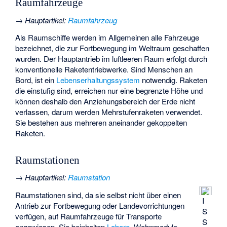
Raumfahrzeuge
→
Hauptartikel
:
Raumfahrzeug
Als Raumschiffe werden im Allgemeinen alle Fahrzeuge
bezeichnet, die zur Fortbewegung im Weltraum geschaffen
wurden. Der Hauptantrieb im luftleeren Raum erfolgt durch
konventionelle Raketentriebwerke. Sind Menschen an
Bord, ist ein
Lebenserhaltungssystem
notwendig. Raketen
die einstufig sind, erreichen nur eine begrenzte Höhe und
können deshalb den Anziehungsbereich der Erde nicht
verlassen, darum werden Mehrstufenraketen verwendet.
Sie bestehen aus mehreren aneinander gekoppelten
Raketen.
Raumstationen
→
Hauptartikel
:
Raumstation
Raumstationen sind, da sie selbst nicht über einen
I
Antrieb zur Fortbewegung oder Landevorrichtungen
S
verfügen, auf Raumfahrzeuge für Transporte
S
angewiesen. Sie beinhalten
Labore
, Wohnmodule,