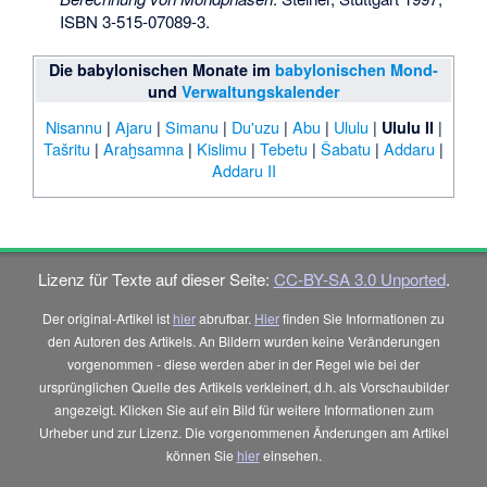
ISBN 3-515-07089-3
.
Die babylonischen Monate im
babylonischen Mond-
und
Verwaltungskalender
Nisannu
|
Ajaru
|
Simanu
|
Du'uzu
|
Abu
|
Ululu
|
|
Ululu II
Tašritu
|
Araḫsamna
|
Kislimu
|
Tebetu
|
Šabatu
|
Addaru
|
Addaru II
Lizenz für Texte auf dieser Seite:
CC-BY-SA 3.0 Unported
.
Der original-Artikel ist
hier
abrufbar.
Hier
finden Sie Informationen zu
den Autoren des Artikels. An Bildern wurden keine Veränderungen
vorgenommen - diese werden aber in der Regel wie bei der
ursprünglichen Quelle des Artikels verkleinert, d.h. als Vorschaubilder
angezeigt. Klicken Sie auf ein Bild für weitere Informationen zum
Urheber und zur Lizenz. Die vorgenommenen Änderungen am Artikel
können Sie
hier
einsehen.