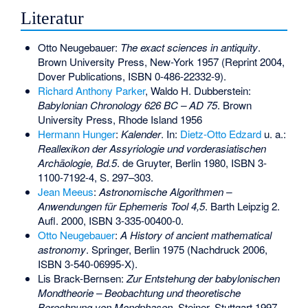
Literatur
Otto Neugebauer:
The exact sciences in antiquity
.
Brown University Press, New-York 1957 (Reprint 2004,
Dover Publications,
ISBN 0-486-22332-9
).
Richard Anthony Parker
, Waldo H. Dubberstein:
Babylonian Chronology 626 BC – AD 75
. Brown
University Press, Rhode Island 1956
Hermann Hunger
:
Kalender
. In:
Dietz-Otto Edzard
u. a.:
Reallexikon der Assyriologie und vorderasiatischen
Archäologie
, Bd.5
. de Gruyter, Berlin 1980,
ISBN 3-
1100-7192-4
, S. 297–303.
Jean Meeus
:
Astronomische Algorithmen –
Anwendungen für Ephemeris Tool 4,5
. Barth Leipzig 2.
Aufl. 2000,
ISBN 3-335-00400-0
.
Otto Neugebauer
:
A History of ancient mathematical
astronomy
. Springer, Berlin 1975 (Nachdruck 2006,
ISBN 3-540-06995-X
).
Lis Brack-Bernsen:
Zur Entstehung der babylonischen
Mondtheorie – Beobachtung und theoretische
Berechnung von Mondphasen
. Steiner, Stuttgart 1997,