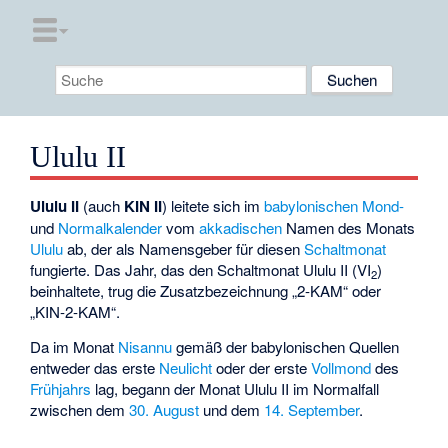
Ululu II
Ululu II
(auch
KIN II
) leitete sich im
babylonischen
Mond-
und
Normalkalender
vom
akkadischen
Namen des Monats
Ululu
ab, der als Namensgeber für diesen
Schaltmonat
fungierte. Das Jahr, das den Schaltmonat Ululu II (VI
)
2
beinhaltete, trug die Zusatzbezeichnung „2-KAM“ oder
„KIN-2-KAM“.
Da im Monat
Nisannu
gemäß der babylonischen Quellen
entweder das erste
Neulicht
oder der erste
Vollmond
des
Frühjahrs
lag, begann der Monat Ululu II im Normalfall
zwischen dem
30. August
und dem
14. September
.