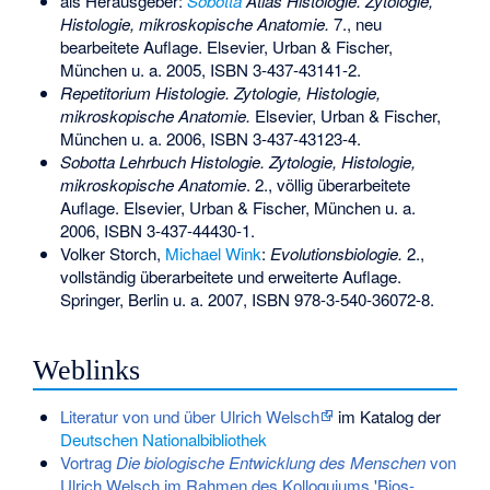
als Herausgeber:
Sobotta
Atlas Histologie. Zytologie,
Histologie, mikroskopische Anatomie.
7., neu
bearbeitete Auflage. Elsevier, Urban & Fischer,
München u. a. 2005,
ISBN 3-437-43141-2
.
Repetitorium Histologie. Zytologie, Histologie,
mikroskopische Anatomie.
Elsevier, Urban & Fischer,
München u. a. 2006,
ISBN 3-437-43123-4
.
Sobotta Lehrbuch Histologie. Zytologie, Histologie,
mikroskopische Anatomie
. 2., völlig überarbeitete
Auflage. Elsevier, Urban & Fischer, München u. a.
2006,
ISBN 3-437-44430-1
.
Volker Storch,
Michael Wink
:
Evolutionsbiologie.
2.,
vollständig überarbeitete und erweiterte Auflage.
Springer, Berlin u. a. 2007,
ISBN 978-3-540-36072-8
.
Weblinks
Literatur von und über Ulrich Welsch
im Katalog der
Deutschen Nationalbibliothek
Vortrag
Die biologische Entwicklung des Menschen
von
Ulrich Welsch im Rahmen des Kolloquiums 'Bios-