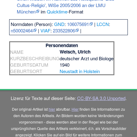
Cultus-Religio', WiSe 2005/2006 an der LMU
München
im
Quicktime
-Format
Normdaten (Person):
GND
:
106075691
|
LCCN
:
n50002464
|
VIAF
:
233522806
|
Personendaten
Welsch, Ulrich
NAME
KURZBESCHREIBUNG
deutscher Arzt und Biologe
GEBURTSDATUM
1940
GEBURTSORT
Neustadt in Holstein
Lizenz für Texte auf dieser Seite:
CC-BY-SA 3.0 Unported
.
Der original-Artikel ist
hier
abrufbar.
Hier
finden Sie Informationen zu
den Autoren des Artikels. An Bildern wurden keine Veränderungen
vorgenommen - diese werden aber in der Regel wie bei der
ursprünglichen Quelle des Artikels verkleinert, d.h. als Vorschaubilder
angezeigt. Klicken Sie auf ein Bild für weitere Informationen zum