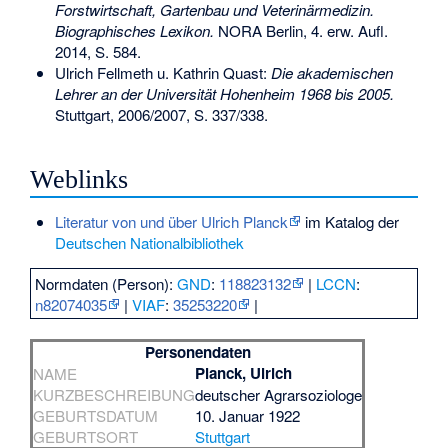
Forstwirtschaft, Gartenbau und Veterinärmedizin.
Biographisches Lexikon.
NORA Berlin, 4. erw. Aufl.
2014, S. 584.
Ulrich Fellmeth u. Kathrin Quast:
Die akademischen
Lehrer an der Universität Hohenheim 1968 bis 2005.
Stuttgart, 2006/2007, S. 337/338.
Weblinks
Literatur von und über Ulrich Planck
im Katalog der
Deutschen Nationalbibliothek
Normdaten (Person):
GND
:
118823132
|
LCCN
:
n82074035
|
VIAF
:
35253220
|
Personendaten
Planck, Ulrich
NAME
KURZBESCHREIBUNG
deutscher Agrarsoziologe
GEBURTSDATUM
10. Januar 1922
GEBURTSORT
Stuttgart