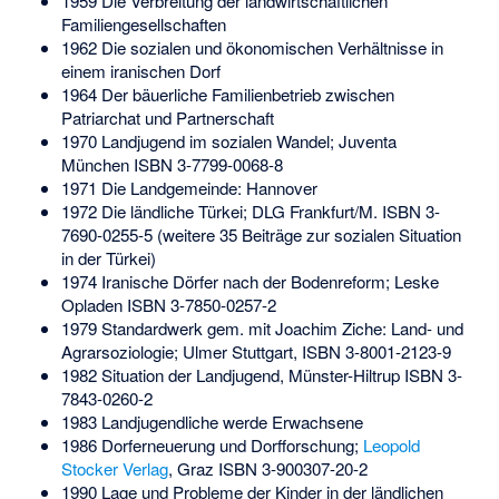
1959 Die Verbreitung der landwirtschaftlichen
Familiengesellschaften
1962 Die sozialen und ökonomischen Verhältnisse in
einem iranischen Dorf
1964 Der bäuerliche Familienbetrieb zwischen
Patriarchat und Partnerschaft
1970 Landjugend im sozialen Wandel; Juventa
München
ISBN 3-7799-0068-8
1971 Die Landgemeinde: Hannover
1972 Die ländliche Türkei; DLG Frankfurt/M.
ISBN 3-
7690-0255-5
(weitere 35 Beiträge zur sozialen Situation
in der Türkei)
1974 Iranische Dörfer nach der Bodenreform; Leske
Opladen
ISBN 3-7850-0257-2
1979 Standardwerk gem. mit Joachim Ziche: Land- und
Agrarsoziologie; Ulmer Stuttgart,
ISBN 3-8001-2123-9
1982 Situation der Landjugend, Münster-Hiltrup
ISBN 3-
7843-0260-2
1983 Landjugendliche werde Erwachsene
1986 Dorferneuerung und Dorfforschung;
Leopold
Stocker Verlag
, Graz
ISBN 3-900307-20-2
1990 Lage und Probleme der Kinder in der ländlichen