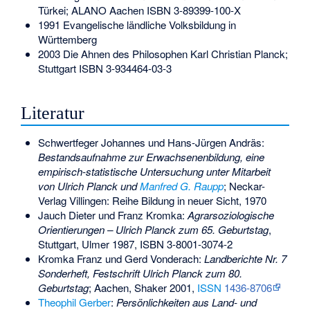
Türkei; ALANO Aachen
ISBN 3-89399-100-X
1991 Evangelische ländliche Volksbildung in
Württemberg
2003 Die Ahnen des Philosophen Karl Christian Planck;
Stuttgart
ISBN 3-934464-03-3
Literatur
Schwertfeger Johannes und Hans-Jürgen Andräs:
Bestandsaufnahme zur Erwachsenenbildung, eine
empirisch-statistische Untersuchung unter Mitarbeit
von Ulrich Planck und
Manfred G. Raupp
; Neckar-
Verlag Villingen: Reihe Bildung in neuer Sicht, 1970
Jauch Dieter und Franz Kromka:
Agrarsoziologische
Orientierungen – Ulrich Planck zum 65. Geburtstag
,
Stuttgart, Ulmer 1987,
ISBN 3-8001-3074-2
Kromka Franz und Gerd Vonderach:
Landberichte Nr. 7
Sonderheft, Festschrift Ulrich Planck zum 80.
Geburtstag
; Aachen, Shaker 2001,
ISSN
1436-8706
Theophil Gerber
:
Persönlichkeiten aus Land- und