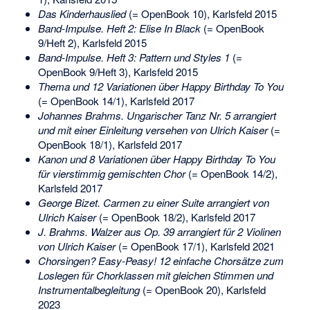
Das Kinderhauslied
(= OpenBook 10), Karlsfeld 2015
Band-Impulse. Heft 2: Elise In Black
(= OpenBook
9/Heft 2), Karlsfeld 2015
Band-Impulse. Heft 3: Pattern und Styles 1
(=
OpenBook 9/Heft 3), Karlsfeld 2015
Thema und 12 Variationen über Happy Birthday To You
(= OpenBook 14/1), Karlsfeld 2017
Johannes Brahms. Ungarischer Tanz Nr. 5 arrangiert
und mit einer Einleitung versehen von Ulrich Kaiser
(=
OpenBook 18/1), Karlsfeld 2017
Kanon und 8 Variationen über Happy Birthday To You
für vierstimmig gemischten Chor
(= OpenBook 14/2),
Karlsfeld 2017
George Bizet. Carmen zu einer Suite arrangiert von
Ulrich Kaiser
(= OpenBook 18/2), Karlsfeld 2017
J. Brahms. Walzer aus Op. 39 arrangiert für 2 Violinen
von Ulrich Kaiser
(= OpenBook 17/1), Karlsfeld 2021
Chorsingen? Easy-Peasy! 12 einfache Chorsätze zum
Loslegen für Chorklassen mit gleichen Stimmen und
Instrumentalbegleitung
(= OpenBook 20), Karlsfeld
2023