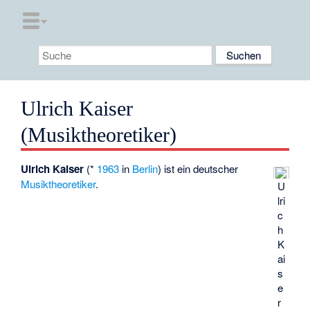
Ulrich Kaiser
(Musiktheoretiker)
Ulrich Kaiser
(*
1963
in
Berlin
) ist ein deutscher
Musiktheoretiker
.
U
lri
c
h
K
ai
s
e
r