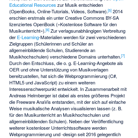
Educational Resources
zur Musik entschieden
[5]
(OpenBooks, Online-Tutorials, Videos, Software).
2014
erschien erstmals ein unter Creative Commons BY-SA
lizenziertes OpenBook (»Kostenlose Software für den
[6]
Musikunterricht«).
Zur verlagsunabhängigen Verbreitung
der
E-Learning
-Materialien werden für zwei verschiedenen
Zielgruppen (Schülerinnen und Schüler an
allgemeinbildende Schulen, Studierende an
[7]
Musikhochschulen) verschiedene Domains unterhalten.
Durch den Entschluss, die o. g. E-Learning-Angebote als
OER und ohne Unterstützung von Musikverlagen
bereitzustellen, hat sich die Webprogrammierung (C#,
HTML5 und JavaScript) zu einem weiteren
Interessenschwerpunkt entwickelt. In Zusammenarbeit mit
Andreas Helmberger ist dabei als erstes größeres Projekt
die Freeware AnaVis entstanden, mit der sich auf einfache
Weise musikalische Analysen visualisieren lassen (z. B.
für den Musikunterricht an Musikhochschulen und
allgemeinbildenden Schulen). Neben der Veröffentlichung
weiterer kostenloser Unterrichtssoftware werden
Webprogrammierung und -design seit 2016 gelegentlich