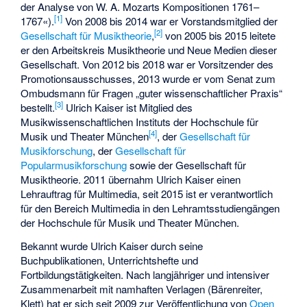
der Analyse von W. A. Mozarts Kompositionen 1761–
[1]
1767«).
Von 2008 bis 2014 war er Vorstandsmitglied der
[2]
Gesellschaft für Musiktheorie
,
von 2005 bis 2015 leitete
er den Arbeitskreis Musiktheorie und Neue Medien dieser
Gesellschaft. Von 2012 bis 2018 war er Vorsitzender des
Promotionsausschusses, 2013 wurde er vom Senat zum
Ombudsmann für Fragen „guter wissenschaftlicher Praxis“
[3]
bestellt.
Ulrich Kaiser ist Mitglied des
Musikwissenschaftlichen Instituts der Hochschule für
[4]
Musik und Theater München
, der
Gesellschaft für
Musikforschung
, der
Gesellschaft für
Popularmusikforschung
sowie der Gesellschaft für
Musiktheorie. 2011 übernahm Ulrich Kaiser einen
Lehrauftrag für Multimedia, seit 2015 ist er verantwortlich
für den Bereich Multimedia in den Lehramtsstudiengängen
der Hochschule für Musik und Theater München.
Bekannt wurde Ulrich Kaiser durch seine
Buchpublikationen, Unterrichtshefte und
Fortbildungstätigkeiten. Nach langjähriger und intensiver
Zusammenarbeit mit namhaften Verlagen (Bärenreiter,
Klett) hat er sich seit 2009 zur Veröffentlichung von
Open