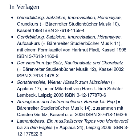
In Verlagen
Gehörbildung. Satzlehre, Improvisation, Höranalyse
,
Grundkurs (= Bärenreiter Studienbücher Musik 10),
Kassel 1998
ISBN 3-7618-1159-4
Gehörbildung. Satzlehre, Improvisation, Höranalyse
,
Aufbaukurs (= Bärenreiter Studienbücher Musik 11),
mit einem Formkapitel von Hartmut Fladt, Kassel 1998
ISBN 3-7618-1160-8
Der vierstimmige Satz, Kantionalsatz und Choralsatz
(= Bärenreiter Studienbücher Musik 12), Kassel 2002
ISBN 3-7618-1478-X
Sonatenspiele, Wiener Klassik zum Mitspielen
(=
Applaus 17), unter Mitarbeit von Hans-Ulrich Schäfer-
Lembeck, Leipzig 2003
ISBN 3-12-177870-6
Arrangieren und Instrumentieren, Barock bis Pop
(=
Bärenreiter Studienbücher Musik 14), zusammen mit
Carsten Gerlitz, Kassel u. a. 2006
ISBN 3-7618-1662-6
Lamentobass, Ein musikalischer Topos von Monteverdi
bis zu den Eagles
(= Applaus 24), Leipzig 2006
ISBN 3-
12-177822-6