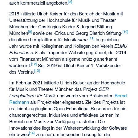
[8]
auch kommerziell angeboten.
2018 initiierte Ulrich Kaiser für den Bereich der Musik mit
Unterstützung der Hochschule für Musik und Theater
München, der Castringius Kinder & Jugend Stiftung
[9]
[10]
München
sowie der ›Erika und Georg Dietrich Stiftung‹
[11]
die offene Lernplattform für Musik
elmu
.
Im gleichen
Jahr wurde mit Kolleginnen und Kollegen den Verein
ELMU
Education e.V.
als Träger der Website gegründet, der 2019
vom Finanzamt München als gemeinnützig anerkannt
[12]
worden ist.
Seit 2019 ist Ulrich Kaiser 1. Vorsitzender
[13]
des Vereins.
Im Februar 2021 initiierte Ulrich Kaiser an der Hochschule
für Musik und Theater München das Projekt
OER
Lernplattform für Musik
und wurde vom Präsidenten
Bernd
Redmann
als Projektleiter eingesetzt. Ziel des Projekts ist
es, leicht zugängliche Open Educational Resources für ein
chancengerechtes, inklusives und effektives Lernen im
Bereich der Musik zur Verfügung zu stellen. Die
Innovationsidee liegt in der Weiterentwicklung der Software
[14]
elmu-web
zu einer umfassenden Lösung für die