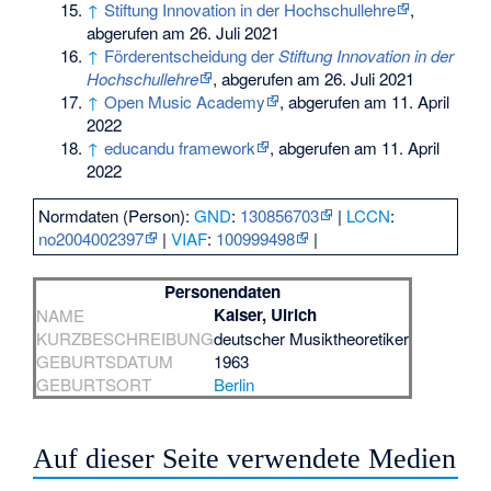
↑
Stiftung Innovation in der Hochschullehre
,
abgerufen am 26. Juli 2021
↑
Förderentscheidung der
Stiftung Innovation in der
Hochschullehre
, abgerufen am 26. Juli 2021
↑
Open Music Academy
, abgerufen am 11. April
2022
↑
educandu framework
, abgerufen am 11. April
2022
Normdaten (Person):
GND
:
130856703
|
LCCN
:
no2004002397
|
VIAF
:
100999498
|
Personendaten
Kaiser, Ulrich
NAME
KURZBESCHREIBUNG
deutscher Musiktheoretiker
GEBURTSDATUM
1963
GEBURTSORT
Berlin
Auf dieser Seite verwendete Medien