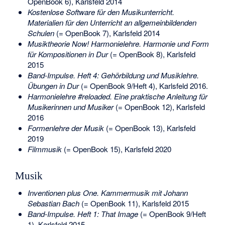
OpenBook 6), Karlsfeld 2014
Kostenlose Software für den Musikunterricht.
Materialien für den Unterricht an allgemeinbildenden
Schulen
(= OpenBook 7), Karlsfeld 2014
Musiktheorie Now! Harmonielehre. Harmonie und Form
für Kompositionen in Dur
(= OpenBook 8), Karlsfeld
2015
Band-Impulse. Heft 4: Gehörbildung und Musiklehre.
Übungen in Dur
(= OpenBook 9/Heft 4), Karlsfeld 2016.
Harmonielehre #reloaded. Eine praktische Anleitung für
Musikerinnen und Musiker
(= OpenBook 12), Karlsfeld
2016
Formenlehre der Musik
(= OpenBook 13), Karlsfeld
2019
Filmmusik
(= OpenBook 15), Karlsfeld 2020
Musik
Inventionen plus One. Kammermusik mit Johann
Sebastian Bach
(= OpenBook 11), Karlsfeld 2015
Band-Impulse. Heft 1: That Image
(= OpenBook 9/Heft
1), Karlsfeld 2015