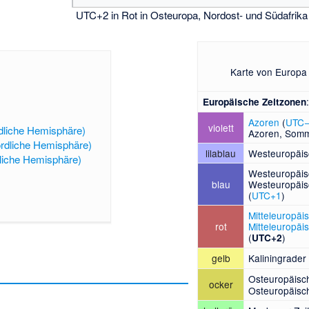
UTC+2 in Rot in Osteuropa, Nordost- und Südafrika
Karte von Europa
Europäische Zeitzonen
Azoren
(
UTC
violett
dliche Hemisphäre)
Azoren, Somm
rdliche Hemisphäre)
lilablau
Westeuropäisc
liche Hemisphäre)
Westeuropäisc
blau
Westeuropäis
(
UTC+1
)
Mitteleuropäis
rot
Mitteleuropäi
(
)
UTC+2
gelb
Kaliningrader 
Osteuropäisch
ocker
Osteuropäisc