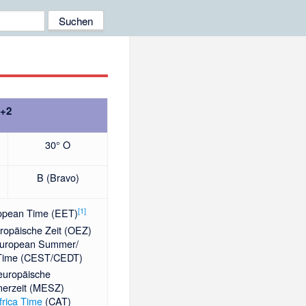
+2
30° O
B (Bravo)
[
1
]
opean Time (EET)
ropäische Zeit
(OEZ)
European Summer/
 Time (CEST/CEDT)
leuropäische
erzeit (MESZ)
frica Time
(CAT)