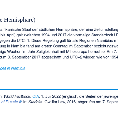
he Hemisphäre)
afrikanische Staat der südlichen Hemisphäre, der eine Zeitumstellung
is April) galt zwischen 1994 und 2017 die vormalige Standardzeit 
ingegen die UTC+1. Diese Regelung galt für alle Regionen Namibias 
llung in Namibia fand am ersten Sonntag im September beziehungsw
enige Wochen im Jahr Zeitgleichheit mit Mitteleuropa herrschte. Am 7
zum 3. September 2017 abgeschafft und UTC+2 wieder, wie vor 1994,
Zeit in Namibia
n:
World Factbook
.
CIA
, 1. Juli 2022
(englisch, die Seiten der jeweilig
 of Russia.
In:
Stadoits.
Gwillim Law, 2016,
abgerufen am 7. Septe