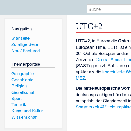
UTC+2
Navigation
Startseite
UTC+2
, in Europa die
Osteu
Zufällige Seite
European Time, EET), ist ei
Neu / Featured
30° Ost als Bezugsmeridian 
Zeitzonen
Central Africa Tim
Themenportale
(SAST) genutzt. Auf Uhren mi
später als die
koordinierte We
Geographie
MEZ
.
Geschichte
Religion
Die
Mitteleuropäische Som
Gesellschaft
deutschsprachigen Ländern vo
Sport
entspricht der Standardzeit 
Technik
Sommerzeit #Mitteleuropäi
Kunst und Kultur
Wissenschaft