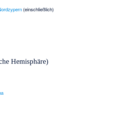
Nordzypern
(einschließlich)
che Hemisphäre)
na