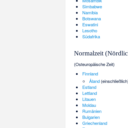
Mosambik
Simbabwe
Namibia
Botswana
Eswatini
Lesotho
Südafrika
Normalzeit (Nördli
(Osteuropäische Zeit)
Finnland
Åland
(einschließlich
Estland
Lettland
Litauen
Moldau
Rumänien
Bulgarien
Griechenland