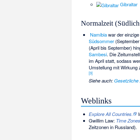
Gibraltar
Normalzeit (Südlic
Namibia
war der einzige 
Südsommer
(September b
(April bis September) h
Sambesi
. Die Zeitumste
im April statt, sodass w
Umstellung mit Wirkung 
[
3
]
Siehe auch
:
Gesetzliche 
Weblinks
Explore All Countries.
I
Gwillim Law:
Time Zones
Zeitzonen in Russland).