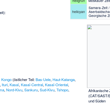
hellgrün
Moskauer Zeit 
Samara-Zeit /
hellcyan
Aserbaidschan
it):
Georgische Ze
k Kongo
(östlicher Teil:
Bas-Uele
,
Haut-Katanga
,
,
Ituri
,
Kasaï
,
Kasaï-Central
,
Kasaï-Oriental
,
ma
,
Nord-Kivu
,
Sankuru
,
Sud-Kivu
,
Tshopo
,
Afrikanische
(CAT/SAST/E
und Süden