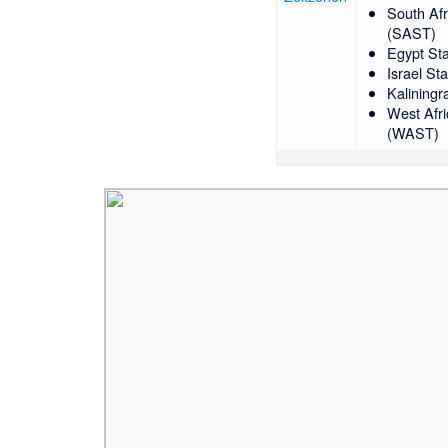
South Af
(SAST)
Egypt St
Israel St
Kaliningr
West Afr
(WAST)