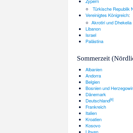
Zypern
Türkische Republik 
Vereinigtes Königreich
:
Akrotiri und Dhekelia
Libanon
Israel
Palästina
Sommerzeit (Nördli
Albanien
Andorra
Belgien
Bosnien und Herzegowi
Dänemark
[
6
]
Deutschland
Frankreich
Italien
Kroatien
Kosovo
Libyen