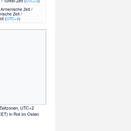
/ Türkei-Zeit (
UTC+3
)
 Armenische Zeit /
ische Zeit /
it (
UTC+4
)
 Zeitzonen, UTC+2
ET) in Rot im Osten