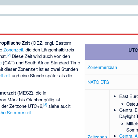
ropäische Zeit
(OEZ, engl. Eastern
ne
Zonenzeit
, die den Längenhalbkreis
UTC
[
2
]
hat.
Diese Zeit wird auch von den
e
(CAT) und
South Africa Standard Time
Zonenmeridian
t dieser Zonenzeit ist es zwei Stunden
ltzeit
und eine Stunde später als die
NATO DTG
merzeit
(MESZ), die in
East Eur
n März bis Oktober gültig ist,
Osteu
[
3
]
in der Zeitzone UTC+2,
siehe auch:
Central 
sche Sommerzeit
.
Daylight
Mitte
Somm
Central A
Zeitzonen