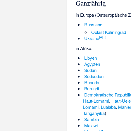
Ganzjährig
in Europa (Osteuropäische Ze
Russland
Oblast Kaliningrad
[
4
]
[
5
]
Ukraine
in Afrika:
Libyen
Ägypten
Sudan
Südsudan
Ruanda
Burundi
Demokratische Republi
Haut-Lomami
,
Haut-Uele
Lomami
,
Lualaba
,
Manie
Tanganyika
)
Sambia
Malawi