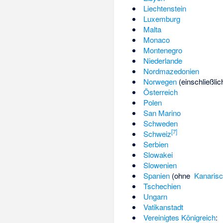
Liechtenstein
Luxemburg
Malta
Monaco
Montenegro
Niederlande
Nordmazedonien
Norwegen
(einschließli
Österreich
Polen
San Marino
Schweden
[
7
]
Schweiz
Serbien
Slowakei
Slowenien
Spanien
(ohne
Kanarisc
Tschechien
Ungarn
Vatikanstadt
Vereinigtes Königreich
: