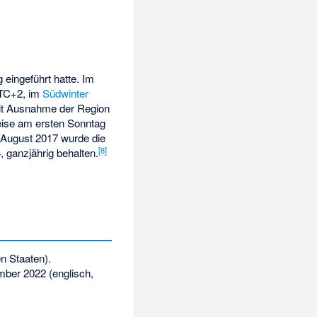
 eingeführt hatte. Im
UTC+2, im
Südwinter
mit Ausnahme der Region
eise am ersten Sonntag
. August 2017 wurde die
[
8
]
 ganzjährig behalten.
en Staaten).
mber 2022
(englisch,