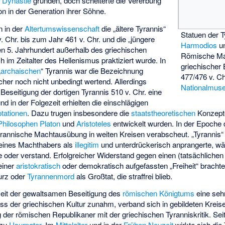
e
Dynastie
gründen, doch scheiterte die Vererbung
on in der Generation ihrer Söhne.
n in der
Altertumswissenschaft
die „ältere Tyrannis“
Statuen der 
. Chr. bis zum Jahr 461 v. Chr. und die „jüngere
Harmodios
u
en 5. Jahrhundert außerhalb des griechischen
Römische Ma
 im Zeitalter des Hellenismus praktiziert wurde. In
griechischer
„
archaischen
“ Tyrannis war die Bezeichnung
477/476 v. C
scher noch nicht unbedingt wertend. Allerdings
Nationalmus
Beseitigung der dortigen Tyrannis 510 v. Chr. eine
d in der Folgezeit erhielten die einschlägigen
tationen
. Dazu trugen insbesondere die
staatstheoretischen
Konzepte
Philosophen
Platon
und
Aristoteles
entwickelt wurden. In der Epoche
rannische Machtausübung in weiten Kreisen verabscheut. „Tyrannis“ 
 eines Machthabers als
illegitim
und unterdrückerisch anprangerte, w
e oder verstand. Erfolgreicher Widerstand gegen einen (tatsächlichen
einer
aristokratisch
oder demokratisch aufgefassten „Freiheit“ brach
turz oder
Tyrannenmord
als Großtat, die straffrei blieb.
eit der gewaltsamen Beseitigung des
römischen Königtums
eine seh
luss der griechischen Kultur zunahm, verband sich in gebildeten Kreisen
der römischen Republikaner mit der griechischen Tyranniskritik. Sei
zu
Usurpator
. Im
Mittelalter
und in der
Frühen Neuzeit
wirkte sich die