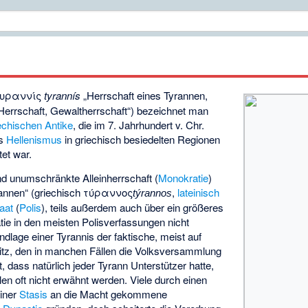
υραννίς
tyrannís
„Herrschaft eines Tyrannen,
 Herrschaft, Gewaltherrschaft“) bezeichnet man
echischen Antike
, die im 7. Jahrhundert v. Chr.
es
Hellenismus
in griechisch besiedelten Regionen
et war.
nd unumschränkte Alleinherrschaft (
Monokratie
)
annen“ (griechisch
τύραννος
,
lateinisch
týrannos
aat
(
Polis
), teils außerdem auch über ein größeres
tie in den meisten Polisverfassungen nicht
dlage einer Tyrannis der faktische, meist auf
tz, den in manchen Fällen die Volksversammlung
st, dass natürlich jeder Tyrann Unterstützer hatte,
en oft nicht erwähnt werden. Viele durch einen
iner
Stasis
an die Macht gekommene