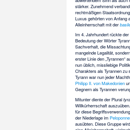
abwertendem Sinn als auch ne
stärker. Zunehmend verband 
rechtmäßigen Staatsordnung, 
Luxus gehörten von Anfang a
Alleinherrschaft mit der
basil
Im 4. Jahrhundert rückte de
Bedeutung der Wörter Tyrann,
Sachverhalt, die Missachtu
mangelnde Legalität, sondern
erster Linie den „Tyrannen“ 
nun üblich, missliebige Poli
Charakters als Tyrannen zu
Tyrann war nun jeder Macht
Philipp II. von Makedonien
u
Gegnern als Tyrannen verung
Mitunter diente der Plural
tyr
Willkürherrschaft auszuüben
für diese Begriffsverwendun
der Niederlage im
Peloponne
ausübten. Diese Gruppe wird 
eine Alleinherrschaft, vielm