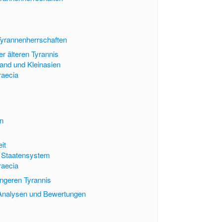
Tyrannenherrschaften
r älteren Tyrannis
and und Kleinasien
aecia
n
it
s Staatensystem
aecia
ngeren Tyrannis
 Analysen und Bewertungen