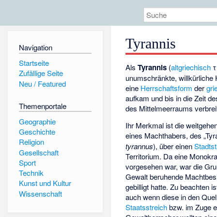
Tyrannis
Navigation
Startseite
Als
Tyrannis
(
altgriechisch
τ
Zufällige Seite
unumschränkte, willkürliche
Neu / Featured
eine
Herrschaftsform
der
gri
aufkam und bis in die Zeit d
Themenportale
des Mittelmeerraums verbreit
Geographie
Ihr Merkmal ist die weitgehe
Geschichte
eines Machthabers, des „Tyr
Religion
tyrannus
), über einen
Stadtst
Gesellschaft
Territorium. Da eine Monokra
Sport
vorgesehen war, war die Grun
Technik
Gewalt beruhende Machtbesi
Kunst und Kultur
gebilligt hatte. Zu beachten i
Wissenschaft
auch wenn diese in den Quell
Staatsstreich
bzw. im Zuge e