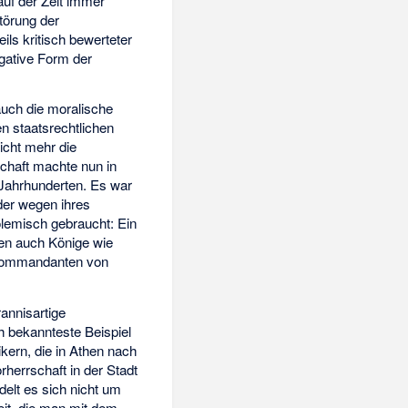
auf der Zeit immer
törung der
ls kritisch bewerteter
gative Form der
auch die moralische
n staatsrechtlichen
icht mehr die
schaft machte nun in
 Jahrhunderten. Es war
oder wegen ihres
lemisch gebraucht: Ein
den auch Könige wie
skommandanten von
annisartige
h bekannteste Beispiel
ikern, die in Athen nach
rherrschaft in der Stadt
elt es sich nicht um
eit, die man mit dem