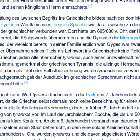
die mit der Herrscherfamilie durch Heiraten versippt waren. Es kam vo
[
2
]
t und seinen königlichen Herrn entmachtete.
ttlung des luwischen Begriffs ins Griechische bildete nach der domi
h
Lydien
in Westkleinasien,
dessen Sprache
wie das Luwische zu de
 der griechischen verbunden war. Dort hatte um 685/680 v. Chr. der 
ordet, die Königswürde übernommen und die Dynastie der
Mermnad
nis
, der vielleicht bereits in seiner Familie erblich war. Gyges war zw
er Übernahme seines Titels als Lehnwort ins Griechische keine Rolle
Griechen jeden Alleinherrscher
tyrannos
, auch einen unzweifelhaft r
stimmungsmerkmal der griechischen Tyrannis, die alleinige Herrschaf
et, doch als Titel oder Selbstbezeichnung wurde
tyrannos
nie verwen
achgebrauch galt der Ausdruck im griechischen Sprachraum nicht als
[
3
]
eignet hätte.
griechische Wort
tyrannis
finden sich in der
Lyrik
des 7. Jahrhunderts 
rt, da die Griechen selbst damals noch keine Bezeichnung für einen 
e implizite Anrüchigkeit verbunden, doch im frühen 6. Jahrhundert 
ng von
tyrannos
vor. Im Lauf der „archaischen“ Epoche, die bis um 500
nis klare Konturen. Ab dem 6. Jahrhundert verstand man darunter in
inzelner einen Staat beherrscht, in dem eine solche Alleinherrschaft e
Jahrhundert v. Chr. wurden
tyrannos
und die davon abgeleiteten Wörte