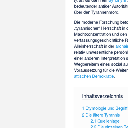
bedeutender antiker Autoritä
über den Tyrannenmord.
Die moderne Forschung beton
„tyrannischer“ Herrschaft in
Machtkonzentration und den so
verfassungsgeschichtliche R
Alleinherrschaft in der
archai
relativ unwesentliche persö
einer anderen Interpretation
Wegbereitern eines sozial au
Voraussetzung für die Weitere
attischen Demokratie
.
Inhaltsverzeichnis
1
Etymologie und Begrif
2
Die ältere Tyrannis
2.1
Quellenlage
2.2
Die einzelnen T