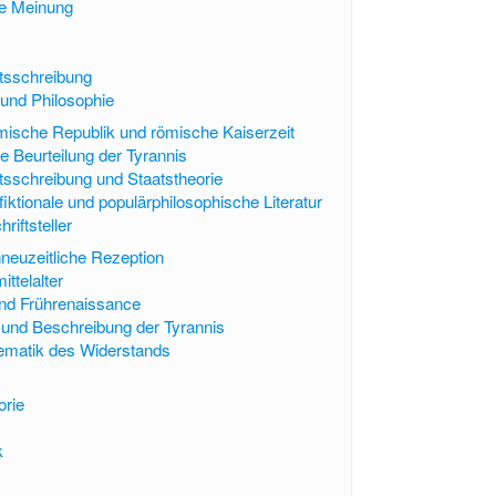
he Meinung
tsschreibung
 und Philosophie
mische Republik und römische Kaiserzeit
e Beurteilung der Tyrannis
sschreibung und Staatstheorie
fiktionale und populärphilosophische Literatur
riftsteller
ühneuzeitliche Rezeption
ttelalter
 und Frührenaissance
n und Beschreibung der Tyrannis
ematik des Widerstands
orie
k