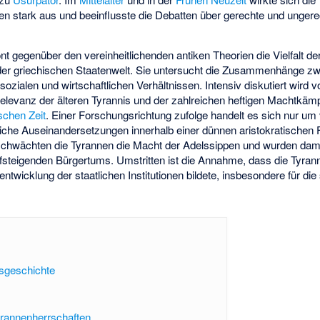
ten stark aus und beeinflusste die Debatten über gerechte und unger
t gegenüber den vereinheitlichenden antiken Theorien die Vielfalt d
 der griechischen Staatenwelt. Sie untersucht die Zusammenhänge zw
zialen und wirtschaftlichen Verhältnissen. Intensiv diskutiert wird v
elevanz der älteren Tyrannis und der zahlreichen heftigen Machtkäm
schen Zeit
. Einer Forschungsrichtung zufolge handelt es sich nur um
nliche Auseinandersetzungen innerhalb einer dünnen aristokratischen
 schwächten die Tyrannen die Macht der Adelssippen und wurden damit
fsteigenden Bürgertums. Umstritten ist die Annahme, dass die Tyran
ntwicklung der staatlichen Institutionen bildete, insbesondere für die
fsgeschichte
yrannenherrschaften