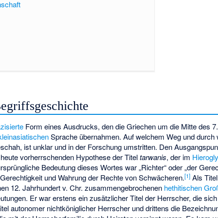
schaft
egriffsgeschichte
zisierte
Form eines Ausdrucks, den die Griechen um die Mitte des 7.
kleinasiatischen
Sprache übernahmen. Auf welchem Weg und durch 
chah, ist unklar und in der Forschung umstritten. Den Ausgangspun
r heute vorherrschenden Hypothese der Titel
tarwanis
, der im
Hierogl
ie ursprüngliche Bedeutung dieses Wortes war „Richter“ oder „der Gere
[
1
]
r Gerechtigkeit und Wahrung der Rechte von Schwächeren.
Als Titel
hen 12. Jahrhundert v. Chr. zusammengebrochenen
hethitischen Gro
tungen. Er war erstens ein zusätzlicher Titel der Herrscher, die sich
itel autonomer nichtköniglicher Herrscher und drittens die Bezeichnu