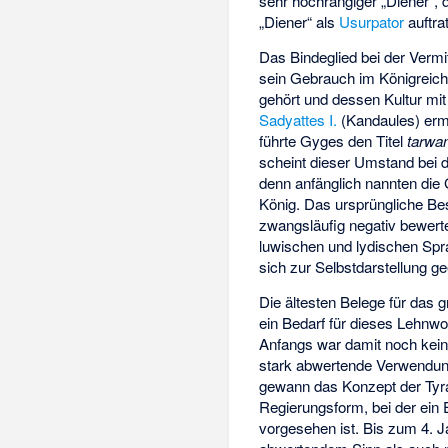
sehr hochrangiger „Diener“, 
„Diener“ als
Usurpator
auftra
Das Bindeglied bei der Vermi
sein Gebrauch im Königreic
gehört und dessen Kultur mit
Sadyattes I.
(Kandaules) erm
führte Gyges den Titel
tarwa
scheint dieser Umstand bei d
denn anfänglich nannten die 
König. Das ursprüngliche Be
zwangsläufig negativ bewert
luwischen und lydischen Spr
sich zur Selbstdarstellung ge
Die ältesten Belege für das 
ein Bedarf für dieses Lehnwo
Anfangs war damit noch kein
stark abwertende Verwendu
gewann das Konzept der Tyran
Regierungsform, bei der ein E
vorgesehen ist. Bis zum 4. 