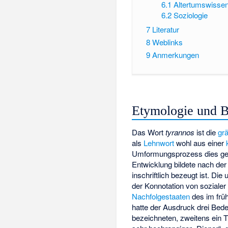
6.1
Altertumswissen
6.2
Soziologie
7
Literatur
8
Weblinks
9
Anmerkungen
Etymologie und B
Das Wort
tyrannos
ist die
grä
als
Lehnwort
wohl aus einer
Umformungsprozess dies ges
Entwicklung bildete nach de
inschriftlich bezeugt ist. D
der Konnotation von soziale
Nachfolgestaaten
des im frü
hatte der Ausdruck drei Bedeu
bezeichneten, zweitens ein T