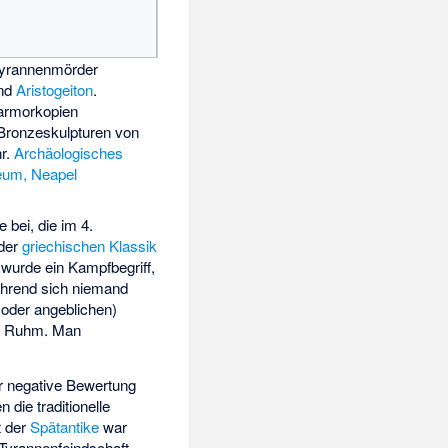
Tyrannenmörder
nd
Aristogeiton
.
rmorkopien
 Bronzeskulpturen von
hr.
Archäologisches
eum, Neapel
 bei, die im 4.
 der
griechischen Klassik
wurde ein Kampfbegriff,
ährend sich niemand
 oder angeblichen)
te Ruhm. Man
r negative Bewertung
 die traditionelle
t der
Spätantike
war
 Tyrannenfeindschaft