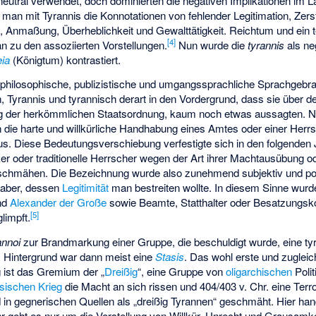
utral verwendet, doch dominierten die negativen Implikationen im L
man mit Tyrannis die Konnotationen von fehlender Legitimation, Zers
Anmaßung, Überheblichkeit und Gewalttätigkeit. Reichtum und ein tei
[
4
]
n zu den assoziierten Vorstellungen.
Nun wurde die
tyrannis
als ne
eia
(Königtum) kontrastiert.
r philosophische, publizistische und umgangssprachliche Sprachgebr
 Tyrannis und tyrannisch derart in den Vordergrund, dass sie über de
ng der herkömmlichen Staatsordnung, kaum noch etwas aussagten. N
 die harte und willkürliche Handhabung eines Amtes oder einer Herr
aus. Diese Bedeutungsverschiebung verfestigte sich in den folgenden
tiker oder traditionelle Herrscher wegen der Art ihrer Machtausübung 
 schmähen. Die Bezeichnung wurde also zunehmend subjektiv und po
haber, dessen
Legitimität
man bestreiten wollte. In diesem Sinne wur
nd
Alexander der Große
sowie Beamte, Statthalter oder Besatzung
[
5
]
limpft.
annoi
zur Brandmarkung einer Gruppe, die beschuldigt wurde, eine tyr
. Hintergrund war dann meist eine
Stasis
. Das wohl erste und zugleic
g ist das Gremium der „
Dreißig
“, eine Gruppe von
oligarchischen
Polit
sischen Krieg
die Macht an sich rissen und 404/403 v. Chr. eine Terro
in gegnerischen Quellen als „dreißig Tyrannen“ geschmäht. Hier hand
ehr geht es nur um die Vorstellung von Willkür, Unrecht und Grausamk