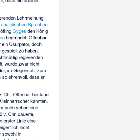
r, dass ein solcher
nierenden Lehrmeinung
n
anatolischen Sprachen
Höfling
Gyges
den König
en
begründet. Offenbar
ar ein Usurpator, doch
 gespielt zu haben,
echtmäßig regierenden
t, wurde zwar nicht
det; im Gegensatz zum
 so ehrenvoll, dass er
v. Chr. Offenbar bestand
Alleinherrscher kannten.
kam auch schon eine
 v. Chr. dauerte,
 erster Linie eine
igentlich nicht
r sowohl in