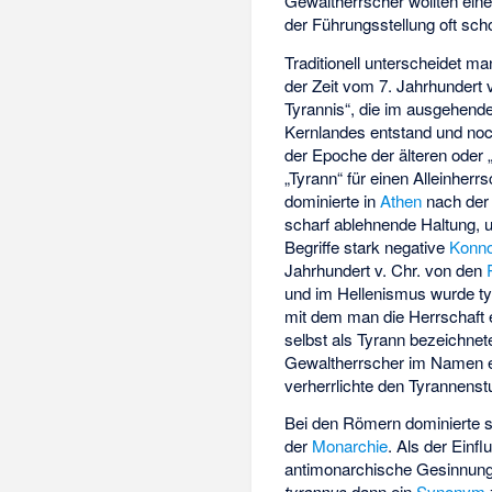
Gewaltherrscher wollten ein
der Führungsstellung oft sch
Traditionell unterscheidet ma
der Zeit vom 7. Jahrhundert v
Tyrannis“, die im ausgehend
Kernlandes entstand und noch
der Epoche der älteren oder 
„Tyrann“ für einen Alleinherr
dominierte in
Athen
nach der 
scharf ablehnende Haltung, un
Begriffe stark negative
Konno
Jahrhundert v. Chr. von den
und im Hellenismus wurde ty
mit dem man die Herrschaft
selbst als Tyrann bezeichnet
Gewaltherrscher im Namen 
verherrlichte den Tyrannens
Bei den Römern dominierte s
der
Monarchie
. Als der Einf
antimonarchische Gesinnung 
tyrannus
dann ein
Synonym