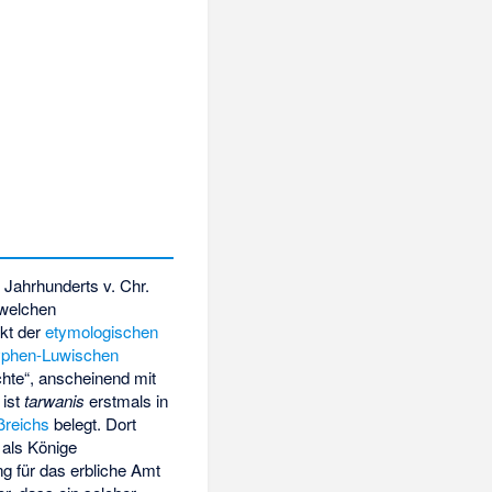
 Jahrhunderts v. Chr.
welchen
kt der
etymologischen
yphen-Luwischen
chte“, anscheinend mit
 ist
tarwanis
erstmals in
ßreichs
belegt. Dort
 als Könige
ng für das erbliche Amt