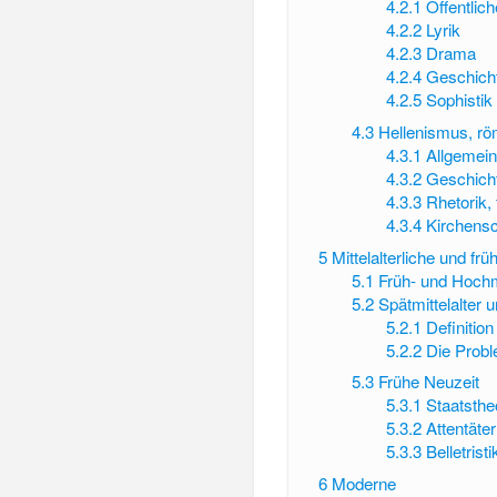
4.2.1
Öffentlic
4.2.2
Lyrik
4.2.3
Drama
4.2.4
Geschich
4.2.5
Sophistik
4.3
Hellenismus, rö
4.3.1
Allgemein
4.3.2
Geschicht
4.3.3
Rhetorik, 
4.3.4
Kirchensch
5
Mittelalterliche und fr
5.1
Früh- und Hochmi
5.2
Spätmittelalter
5.2.1
Definitio
5.2.2
Die Probl
5.3
Frühe Neuzeit
5.3.1
Staatsthe
5.3.2
Attentäter
5.3.3
Belletristi
6
Moderne