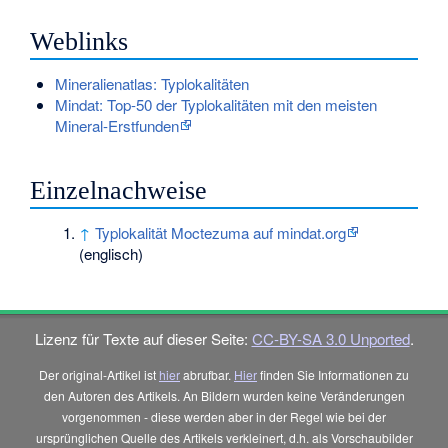
Weblinks
Mineralienatlas: Typlokalitäten
Mindat: Top-50 der Typlokalitäten mit den meisten
Mineral-Erstfunden
Einzelnachweise
↑
Typlokalität Moctezuma auf mindat.org
(englisch)
Lizenz für Texte auf dieser Seite:
CC-BY-SA 3.0 Unported
.
Der original-Artikel ist
hier
abrufbar.
Hier
finden Sie Informationen zu
den Autoren des Artikels. An Bildern wurden keine Veränderungen
vorgenommen - diese werden aber in der Regel wie bei der
ursprünglichen Quelle des Artikels verkleinert, d.h. als Vorschaubilder