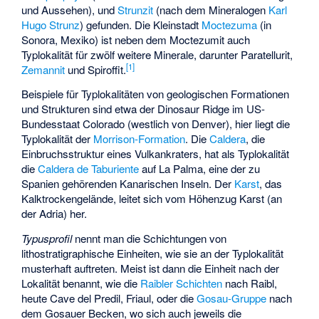
und Aussehen), und
Strunzit
(nach dem Mineralogen
Karl
Hugo Strunz
) gefunden. Die Kleinstadt
Moctezuma
(in
Sonora, Mexiko) ist neben dem
Moctezumit
auch
Typlokalität für zwölf weitere Minerale, darunter
Paratellurit
,
[1]
Zemannit
und
Spiroffit
.
Beispiele für Typlokalitäten von geologischen Formationen
und Strukturen sind etwa der
Dinosaur Ridge
im US-
Bundesstaat Colorado (westlich von Denver), hier liegt die
Typlokalität der
Morrison-Formation
. Die
Caldera
, die
Einbruchsstruktur eines Vulkankraters, hat als Typlokalität
die
Caldera de Taburiente
auf La Palma, eine der zu
Spanien gehörenden Kanarischen Inseln. Der
Karst
, das
Kalktrockengelände, leitet sich vom Höhenzug
Karst
(an
der Adria) her.
Typusprofil
nennt man die Schichtungen von
lithostratigraphische
Einheiten, wie sie an der Typlokalität
musterhaft auftreten. Meist ist dann die Einheit nach der
Lokalität benannt, wie die
Raibler Schichten
nach Raibl,
heute
Cave del Predil
, Friaul, oder die
Gosau-Gruppe
nach
dem
Gosauer Becken
, wo sich auch jeweils die