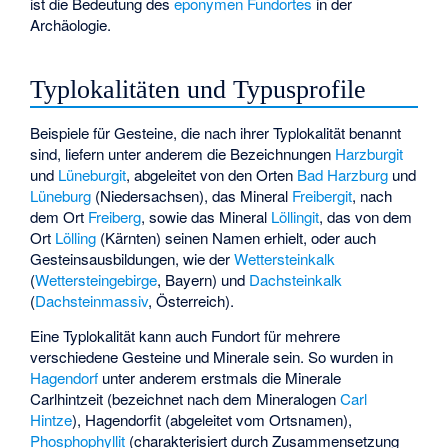
ist die Bedeutung des
eponymen Fundortes
in der
Archäologie.
Typlokalitäten und Typusprofile
Beispiele für Gesteine, die nach ihrer Typlokalität benannt
sind, liefern unter anderem die Bezeichnungen
Harzburgit
und
Lüneburgit
, abgeleitet von den Orten
Bad Harzburg
und
Lüneburg
(Niedersachsen), das Mineral
Freibergit
, nach
dem Ort
Freiberg
, sowie das Mineral
Löllingit
, das von dem
Ort
Lölling
(Kärnten) seinen Namen erhielt, oder auch
Gesteinsausbildungen, wie der
Wettersteinkalk
(
Wettersteingebirge
, Bayern) und
Dachsteinkalk
(
Dachsteinmassiv
, Österreich).
Eine Typlokalität kann auch Fundort für mehrere
verschiedene Gesteine und Minerale sein. So wurden in
Hagendorf
unter anderem erstmals die Minerale
Carlhintzeit
(bezeichnet nach dem Mineralogen
Carl
Hintze
),
Hagendorfit
(abgeleitet vom Ortsnamen),
Phosphophyllit
(charakterisiert durch Zusammensetzung