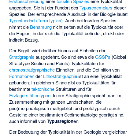
Erstbeschreibung
einer
fossilen
Spezies
eine Typlokalität
angegeben. Sie ist der Fundort des
Typusexemplars
dieser
Spezies. Der entsprechende Ausdruck in der Biologie lautet
Typenfundort (Terra typica)
. Auch bei fossilen Spezies
nimmt die
Benamung
nicht selten auf die Typlokalität oder
die Region, in der sich die Typlokalität befindet, direkt oder
indirekt Bezug.
Der Begriff wird darüber hinaus auf Einheiten der
Stratigraphie
ausgedehnt. So sind etwa die
GSSPs
(Global
Stratotype Section and Points) Typlokalitäten für
chronostratigraphische
Einheiten, und die Definition von
Formationen
der
Lithostratigraphie
ist an eine Typlokalität
gebunden. In gleichem Sinne gibt es Typlokalitäten für
bestimmte
tektonische
Strukturen und für
Erzlagerstättentypen
. In der Stratigraphie spricht man im
Zusammenhang mit ganzen Landschaften, die
geo(morpho)logisch maßgeblich und prototypisch durch
Gesteine einer bestimmten Sedimentabfolge geprägt sind,
auch informell von
Typusregion
en.
Der Bedeutung der Typlokalität in der Geologie vergleichbar