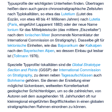
Typusprofile der wichtigsten Unterheiten finden. Übertragen
heißen dann auch ganze
chronostratigraphische
Zeitstufen
nach Typlokalitäten, so etwa das
Lutetium
(Lutet des
Eozän, von etwa 48 bis 41 Millionen Jahren) nach
Lutetia
(
Paris
, eingeführt Lapparent 1883) oder der neue Name
Ionium
für das Mittelpleistozän (das mittlere „Eiszeitalter“)
nach dem
Ionischen Meer
(kommende Nomenklatur der
International Commission on Stratigraphy). Dasselbe gilt für
tektonische
Einheiten, wie das
Bajuvarikum
der
Kalkalpen
nach den
Bayerischen Alpen
, wo dessen Einbau gut lesbar
ist (
Tollmann
1976).
Spezielle Typprofile/-lokalitäten sind die
Global Stratotype
Section and Points
(GSSP) der
International Commission
on Stratigraphy
, zu denen neben
Tagesaufschlüssen
auch
Bohrkerne
gehören. Sie dienen der Erstellung einer
möglichst lückenlosen, weltweiten Korrelierbarkeit
geologischer Schichtenfolgen, um so die zahlreichen, von
Autoren seit dem ausgehenden 18. Jahrhundert oft nur
kleinregional eingeführten Begrifflichkeiten in einen globalen
stratigraphischen Rahmen einordnen zu können.