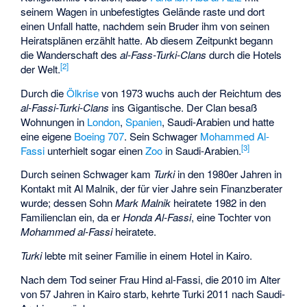
seinem Wagen in unbefestigtes Gelände raste und dort
einen Unfall hatte, nachdem sein Bruder ihm von seinen
Heiratsplänen erzählt hatte. Ab diesem Zeitpunkt begann
die Wanderschaft des
al-Fass-Turki-Clans
durch die Hotels
[2]
der Welt.
Durch die
Ölkrise
von 1973 wuchs auch der Reichtum des
al-Fassi-Turki-Clans
ins Gigantische. Der Clan besaß
Wohnungen in
London
,
Spanien
, Saudi-Arabien und hatte
eine eigene
Boeing 707
. Sein Schwager
Mohammed Al-
[3]
Fassi
unterhielt sogar einen
Zoo
in Saudi-Arabien.
Durch seinen Schwager kam
Turki
in den 1980er Jahren in
Kontakt mit
Al Malnik
, der für vier Jahre sein Finanzberater
wurde; dessen Sohn
Mark Malnik
heiratete 1982 in den
Familienclan ein, da er
Honda Al-Fassi
, eine Tochter von
Mohammed al-Fassi
heiratete.
Turki
lebte mit seiner Familie in einem Hotel in Kairo.
Nach dem Tod seiner Frau Hind al-Fassi, die 2010 im Alter
von 57 Jahren in Kairo starb, kehrte Turki 2011 nach Saudi-