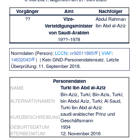
Vorgänger
Amt
Nachfolger
??
Vize-
Abdul Rahman
ibn Abd al-Aziz
Verteidigungsminister
von Saudi-Arabien
19??–1978
Normdaten (Person):
LCCN
:
nr92011865
|
VIAF
:
14632043
|
| Kein GND-Personendatensatz. Letzte
Überprüfung: 11. September 2018.
Personendaten
Turki ibn Abd al-Aziz
NAME
Bin-Aziz, Turki; Bin-Azis, Turki;
ALTERNATIVNAMEN
bin Abdul Aziz, Turki; Al Saud,
Turki ibn Abd al-Aziz
saudi-arabischer Prinz und
KURZBESCHREIBUNG
Geschäftsmann
GEBURTSDATUM
1934
STERBEDATUM
12. November 2016