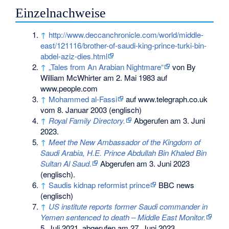
Einzelnachweise
↑
http://www.deccanchronicle.com/world/middle-
east/121116/brother-of-saudi-king-prince-turki-bin-
abdel-aziz-dies.html
↑
„Tales from An Arabian Nightmare“
von By
William McWhirter am 2. Mai 1983 auf
www.people.com
↑
Mohammed al-Fassi
auf www.telegraph.co.uk
vom 8. Januar 2003 (englisch)
↑
Royal Family Directory.
Abgerufen am 3. Juni
2023
.
↑
Meet the New Ambassador of the Kingdom of
Saudi Arabia, H.E. Prince Abdullah Bin Khaled Bin
Sultan Al Saud.
Abgerufen am 3. Juni 2023
(englisch).
↑
Saudis kidnap reformist prince
BBC news
(englisch)
↑
US institute reports former Saudi commander in
Yemen sentenced to death – Middle East Monitor.
5. Juli 2021,
abgerufen am 27. Juni 2023
.