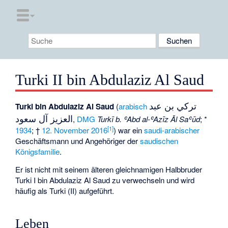
Turki II bin Abdulaziz Al Saud
تركي بن عبد
Turki bin Abdulaziz Al Saud
(
arabisch
العزيز آل سعود
,
DMG
Turkī b. ʿAbd al-ʿAzīz Āl Saʿūd
; *
[1]
1934
; †
12. November
2016
) war ein
saudi-arabischer
Geschäftsmann und Angehöriger der
saudischen
Königsfamilie
.
Er ist nicht mit seinem älteren gleichnamigen Halbbruder
Turki I bin Abdulaziz Al Saud
zu verwechseln und wird
häufig als Turki (II) aufgeführt.
Leben