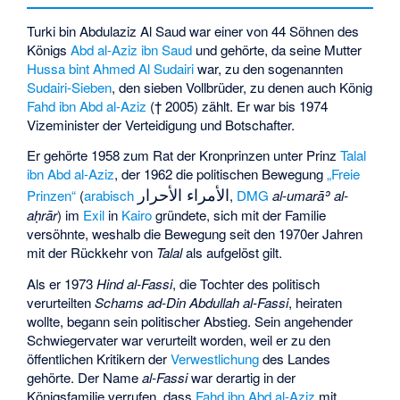
Turki bin Abdulaziz Al Saud war einer von 44 Söhnen des
Königs
Abd al-Aziz ibn Saud
und gehörte, da seine Mutter
Hussa bint Ahmed Al Sudairi
war, zu den sogenannten
Sudairi-Sieben
, den sieben Vollbrüder, zu denen auch König
Fahd ibn Abd al-Aziz
(† 2005) zählt. Er war bis 1974
Vizeminister der Verteidigung und Botschafter.
Er gehörte 1958 zum Rat der Kronprinzen unter Prinz
Talal
ibn Abd al-Aziz
, der 1962 die politischen Bewegung
„Freie
الأمراء الأحرار
Prinzen“
(
arabisch
,
DMG
al-umarāʾ al-
aḥrār
) im
Exil
in
Kairo
gründete, sich mit der Familie
versöhnte, weshalb die Bewegung seit den 1970er Jahren
mit der Rückkehr von
Talal
als aufgelöst gilt.
Als er 1973
Hind al-Fassi
, die Tochter des politisch
verurteilten
Schams ad-Din Abdullah al-Fassi
, heiraten
wollte, begann sein politischer Abstieg. Sein angehender
Schwiegervater war verurteilt worden, weil er zu den
öffentlichen Kritikern der
Verwestlichung
des Landes
gehörte. Der Name
al-Fassi
war derartig in der
Königsfamilie verrufen, dass
Fahd ibn Abd al-Aziz
mit