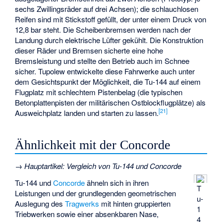
sechs Zwillingsräder auf drei Achsen); die schlauchlosen
Reifen sind mit Stickstoff gefüllt, der unter einem Druck von
12,8 bar steht. Die Scheibenbremsen werden nach der
Landung durch elektrische Lüfter gekühlt. Die Konstruktion
dieser Räder und Bremsen sicherte eine hohe
Bremsleistung und stellte den Betrieb auch im Schnee
sicher. Tupolew entwickelte diese Fahrwerke auch unter
dem Gesichtspunkt der Möglichkeit, die Tu-144 auf einem
Flugplatz mit schlechtem Pistenbelag (die typischen
Betonplattenpisten der militärischen Ostblockflugplätze) als
[
21
]
Ausweichplatz landen und starten zu lassen.
Ähnlichkeit mit der Concorde
→
Hauptartikel
:
Vergleich von Tu-144 und Concorde
Tu-144 und
Concorde
ähneln sich in ihren
T
Leistungen und der grundlegenden geometrischen
u-
Auslegung des
Tragwerks
mit hinten gruppierten
1
Triebwerken sowie einer absenkbaren Nase,
4