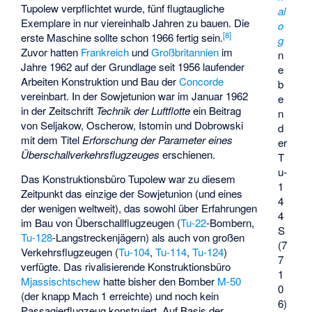
Tupolew verpflichtet wurde, fünf flugtaugliche
al
Exemplare in nur viereinhalb Jahren zu bauen. Die
o
[
8
]
erste Maschine sollte schon 1966 fertig sein.
g
Zuvor hatten
Frankreich
und
Großbritannien
im
n
Jahre 1962 auf der Grundlage seit 1956 laufender
e
Arbeiten Konstruktion und Bau der
Concorde
b
vereinbart. In der Sowjetunion war im Januar 1962
e
in der Zeitschrift
Technik der Luftflotte
ein Beitrag
n
von Seljakow, Oscherow, Istomin und Dobrowski
d
mit dem Titel
Erforschung der Parameter eines
er
Überschallverkehrsflugzeuges
erschienen.
T
u-
Das Konstruktionsbüro Tupolew war zu diesem
1
Zeitpunkt das einzige der Sowjetunion (und eines
4
der wenigen weltweit), das sowohl über Erfahrungen
4
im Bau von Überschallflugzeugen (
Tu-22
-Bombern,
S
Tu-128
-Langstreckenjägern) als auch von großen
(7
Verkehrsflugzeugen (
Tu-104
,
Tu-114
,
Tu-124
)
7
verfügte. Das rivalisierende Konstruktionsbüro
1
Mjassischtschew
hatte bisher den Bomber
M-50
0
(der knapp Mach 1 erreichte) und noch kein
6)
Passagierflugzeug konstruiert. Auf Basis der