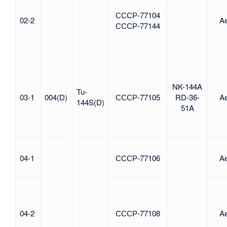
СССР-77104
02-2
Ae
СССР-77144
NK-144A
Tu-
03-1
004(D)
СССР-77105
RD-36-
Ae
144S(D)
51A
04-1
СССР-77106
Ae
04-2
СССР-77108
Ae