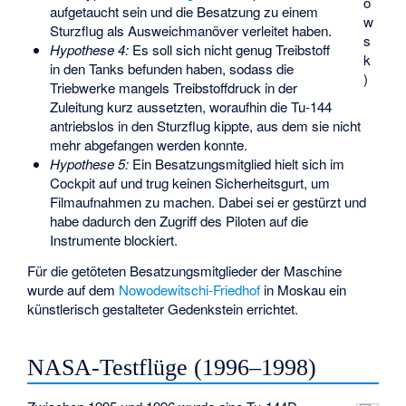
o
aufgetaucht sein und die Besatzung zu einem
w
Sturzflug als Ausweichmanöver verleitet haben.
s
Hypothese 4:
Es soll sich nicht genug Treibstoff
k
in den Tanks befunden haben, sodass die
)
Triebwerke mangels Treibstoffdruck in der
Zuleitung kurz aussetzten, woraufhin die Tu-144
antriebslos in den Sturzflug kippte, aus dem sie nicht
mehr abgefangen werden konnte.
Hypothese 5:
Ein Besatzungsmitglied hielt sich im
Cockpit auf und trug keinen Sicherheitsgurt, um
Filmaufnahmen zu machen. Dabei sei er gestürzt und
habe dadurch den Zugriff des Piloten auf die
Instrumente blockiert.
Für die getöteten Besatzungsmitglieder der Maschine
wurde auf dem
Nowodewitschi-Friedhof
in Moskau ein
künstlerisch gestalteter Gedenkstein errichtet.
NASA-Testflüge (1996–1998)