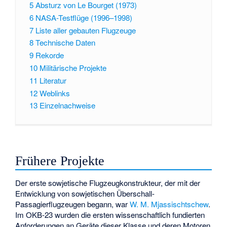
5
Absturz von Le Bourget (1973)
6
NASA-Testflüge (1996–1998)
7
Liste aller gebauten Flugzeuge
8
Technische Daten
9
Rekorde
10
Militärische Projekte
11
Literatur
12
Weblinks
13
Einzelnachweise
Frühere Projekte
Der erste sowjetische Flugzeugkonstrukteur, der mit der
Entwicklung von
sowjetischen Überschall-
Passagierflugzeugen
begann, war
W. M. Mjassischtschew
.
Im OKB-23 wurden die ersten wissenschaftlich fundierten
Anforderungen an Geräte dieser Klasse und deren Motoren