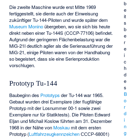
b
Die zweite Maschine wurde erst Mitte 1969
e
fertiggestellt, sie diente auch der Einweisung
it
zukünftiger Tu-144-Piloten und wurde später dem
s
Museum Monino
übergeben, wo sie sich bis heute
b
direkt neben einer Tu-144S (CCCP-77106) befindet.
e
Aufgrund der geringeren Flächenbelastung war die
r
MiG-21I deutlich agiler als die Serienausführung der
e
MiG-21, einige Piloten waren von der Handhabung
i
so begeistert, dass sie eine Serienproduktion
c
vorschlugen.
h
d
e
Prototyp Tu-144
s
B
Baubeginn des
Prototyps
der Tu-144 war 1965.
o
Gebaut wurden drei Exemplare (der flugfähige
r
Prototyp mit der Losnummer 00-1 sowie zwei
d
Exemplare nur für Statiktests). Die Piloten Edward
i
Eljan und Michail Koslow führten am 31. Dezember
n
1968 in der Nähe von
Moskau
mit dem ersten
g
Prototyp (
Luftfahrzeugkennzeichen
СССР-68001)