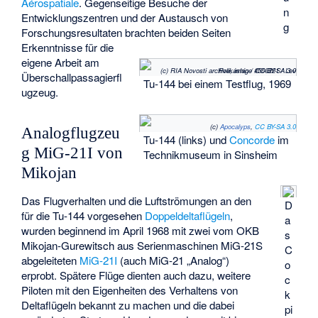
Aérospatiale
. Gegenseitige Besuche der
n
Entwicklungszentren und der Austausch von
g
Forschungsresultaten brachten beiden Seiten
Erkenntnisse für die
eigene Arbeit am
(c) RIA Novosti archive, image #566221 / Lev Polikashin / CC-BY-SA 3.0
Überschallpassagierfl
Tu-144 bei einem Testflug, 1969
ugzeug.
(c)
Apocalyps
,
CC BY-SA 3.0
Analogflugzeu
Tu-144 (links) und
Concorde
im
g MiG-21I von
Technikmuseum in Sinsheim
Mikojan
Das Flugverhalten und die Luftströmungen an den
D
für die Tu-144 vorgesehen
Doppeldeltaflügeln
,
a
wurden beginnend im April 1968 mit zwei vom OKB
s
Mikojan-Gurewitsch aus Serienmaschinen MiG-21S
C
abgeleiteten
MiG-21I
(auch MiG-21 „Analog“)
o
erprobt. Spätere Flüge dienten auch dazu, weitere
c
Piloten mit den Eigenheiten des Verhaltens von
k
Deltaflügeln bekannt zu machen und die dabei
pi