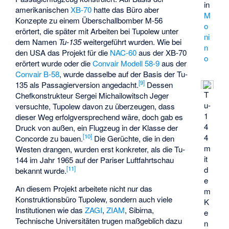
in
amerikanischen
XB-70
hatte das Büro aber
M
Konzepte zu einem Überschallbomber M-56
o
erörtert, die später mit Arbeiten bei Tupolew unter
ni
dem Namen
Tu-135
weitergeführt wurden. Wie bei
n
den USA das Projekt für die
NAC-60
aus der XB-70
o
erörtert wurde oder die
Convair Modell 58-9
aus der
Convair B-58
, wurde dasselbe auf der Basis der Tu-
[
9
]
135 als Passagierversion angedacht.
Dessen
T
Chefkonstrukteur
Sergei Michailowitsch Jeger
u-
versuchte, Tupolew davon zu überzeugen, dass
1
dieser Weg erfolgversprechend wäre, doch gab es
4
Druck von außen, ein Flugzeug in der Klasse der
[
10
]
4
Concorde zu bauen.
Die Gerüchte, die in den
m
Westen drangen, wurden erst konkreter, als die Tu-
it
144 im Jahr 1965 auf der Pariser Luftfahrtschau
[
11
]
d
bekannt wurde.
e
An diesem Projekt arbeitete nicht nur das
m
Konstruktionsbüro Tupolew, sondern auch viele
K
Institutionen wie das
ZAGI
,
ZIAM
, Sibirna,
e
Technische Universitäten trugen maßgeblich dazu
n