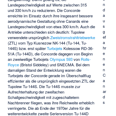
n
Landegeschwindigkeit auf Werte zwischen 315
d
und 330 km/h zu reduzieren. Die Concorde
a
erreichte im Einsatz durch ihre insgesamt bessere
u
aerodynamische Gestaltung ohne Canards eine
s
Landegeschwindigkeit von etwa 300 km/h. Auch die
g
Antriebe unterschieden sich deutlich: Tupolew
ef
verwendete ursprünglich
Zweistromstrahltriebwerke
a
(ZTL) vom Typ Kusnezow NK-144 (Tu-144, Tu-
hr
144S) bzw. erst später
Turbojets
Kolessow
RD-36-
e
51A (Tu-144D), die Concorde dagegen von Beginn
n
an zweiwellige Turbojets
Olympus 593
von
Rolls-
e
Royce
(Bristol Siddeley) und
SNECMA
. Bei dem
n
damaligen Stand der Entwicklung waren die
C
Turbojets der Concorde gerade im Überschallflug
a
effizienter als die ursprünglich eingesetzten ZTL der
n
Tupolew Tu-144S. Die Tu-144S musste zur
ar
Aufrechterhaltung der zweifachen
d
Schallgeschwindigkeit mit zugeschaltetem
s
Nachbrenner fliegen, was ihre Reichweite erheblich
verringerte. Die ab Ende der 1970er Jahre für die
weiterentwickelte zweite Serienversion Tu-144D