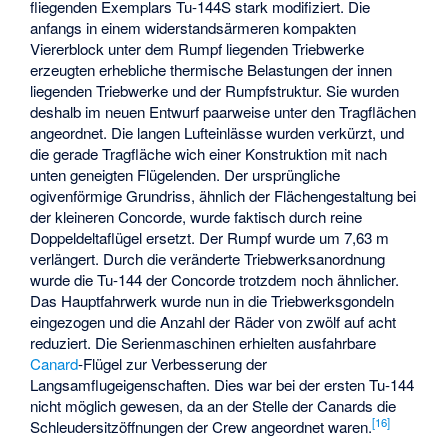
fliegenden Exemplars Tu-144S stark modifiziert. Die
anfangs in einem widerstandsärmeren kompakten
Viererblock unter dem Rumpf liegenden Triebwerke
erzeugten erhebliche thermische Belastungen der innen
liegenden Triebwerke und der Rumpfstruktur. Sie wurden
deshalb im neuen Entwurf paarweise unter den Tragflächen
angeordnet. Die langen Lufteinlässe wurden verkürzt, und
die gerade Tragfläche wich einer Konstruktion mit nach
unten geneigten Flügelenden. Der ursprüngliche
ogivenförmige Grundriss, ähnlich der Flächengestaltung bei
der kleineren Concorde, wurde faktisch durch reine
Doppeldeltaflügel ersetzt. Der Rumpf wurde um 7,63 m
verlängert. Durch die veränderte Triebwerksanordnung
wurde die Tu-144 der Concorde trotzdem noch ähnlicher.
Das Hauptfahrwerk wurde nun in die Triebwerksgondeln
eingezogen und die Anzahl der Räder von zwölf auf acht
reduziert. Die Serienmaschinen erhielten ausfahrbare
Canard
-Flügel zur Verbesserung der
Langsamflugeigenschaften. Dies war bei der ersten Tu-144
nicht möglich gewesen, da an der Stelle der Canards die
[
16
]
Schleudersitzöffnungen der Crew angeordnet waren.