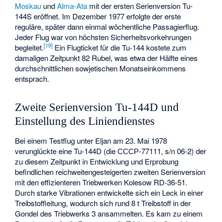
Moskau
und
Alma-Ata
mit der ersten Serienversion Tu-
144S eröffnet. Im Dezember 1977 erfolgte der erste
reguläre, später dann einmal wöchentliche Passagierflug.
Jeder Flug war von höchsten Sicherheitsvorkehrungen
[
19
]
begleitet.
Ein Flugticket für die Tu-144 kostete zum
damaligen Zeitpunkt 82 Rubel, was etwa der Hälfte eines
durchschnittlichen sowjetischen Monatseinkommens
entsprach.
Zweite Serienversion Tu-144D und
Einstellung des Liniendienstes
Bei einem Testflug unter Eljan am 23. Mai 1978
verunglückte eine Tu-144D (die СССР-77111, s/n 06-2) der
zu diesem Zeitpunkt in Entwicklung und Erprobung
befindlichen reichweitengesteigerten zweiten Serienversion
mit den effizienteren Triebwerken Kolesow RD-36-51.
Durch starke Vibrationen entwickelte sich ein Leck in einer
Treibstoffleitung, wodurch sich rund 8 t Treibstoff in der
Gondel des Triebwerks 3 ansammelten. Es kam zu einem