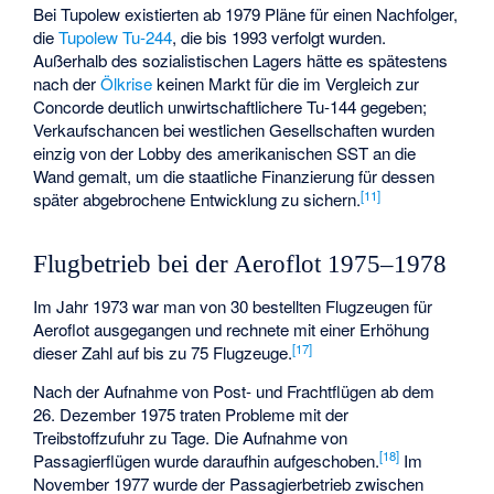
Bei Tupolew existierten ab 1979 Pläne für einen Nachfolger,
die
Tupolew Tu-244
, die bis 1993 verfolgt wurden.
Außerhalb des sozialistischen Lagers hätte es spätestens
nach der
Ölkrise
keinen Markt für die im Vergleich zur
Concorde deutlich unwirtschaftlichere Tu-144 gegeben;
Verkaufschancen bei westlichen Gesellschaften wurden
einzig von der Lobby des amerikanischen SST an die
Wand gemalt, um die staatliche Finanzierung für dessen
[
11
]
später abgebrochene Entwicklung zu sichern.
Flugbetrieb bei der Aeroflot 1975–1978
Im Jahr 1973 war man von 30 bestellten Flugzeugen für
Aeroflot ausgegangen und rechnete mit einer Erhöhung
[
17
]
dieser Zahl auf bis zu 75 Flugzeuge.
Nach der Aufnahme von Post- und Frachtflügen ab dem
26. Dezember 1975 traten Probleme mit der
Treibstoffzufuhr zu Tage. Die Aufnahme von
[
18
]
Passagierflügen wurde daraufhin aufgeschoben.
Im
November 1977 wurde der Passagierbetrieb zwischen