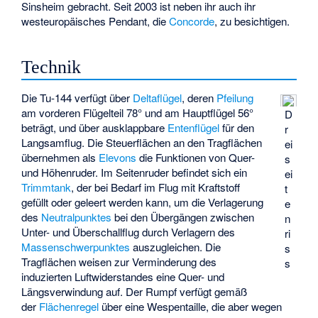
Sinsheim
gebracht. Seit 2003 ist neben ihr auch ihr
westeuropäisches Pendant, die
Concorde
, zu besichtigen.
Technik
Die Tu-144 verfügt über
Deltaflügel
, deren
Pfeilung
am vorderen Flügelteil 78° und am Hauptflügel 56°
D
beträgt, und über ausklappbare
Entenflügel
für den
r
Langsamflug. Die Steuerflächen an den Tragflächen
ei
übernehmen als
Elevons
die Funktionen von Quer-
s
und Höhenruder. Im Seitenruder befindet sich ein
ei
Trimmtank
, der bei Bedarf im Flug mit Kraftstoff
t
gefüllt oder geleert werden kann, um die Verlagerung
e
des
Neutralpunktes
bei den Übergängen zwischen
n
Unter- und Überschallflug durch Verlagern des
ri
Massenschwerpunktes
auszugleichen. Die
s
Tragflächen weisen zur Verminderung des
s
induzierten Luftwiderstandes eine Quer- und
Längsverwindung auf. Der Rumpf verfügt gemäß
der
Flächenregel
über eine Wespentaille, die aber wegen