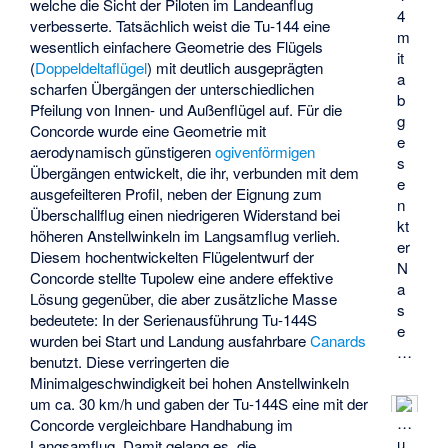
welche die Sicht der Piloten im Landeanflug
4
verbesserte. Tatsächlich weist die Tu-144 eine
m
wesentlich einfachere Geometrie des Flügels
it
(
Doppeldeltaflügel
) mit deutlich ausgeprägten
a
scharfen Übergängen der unterschiedlichen
b
Pfeilung von Innen- und Außenflügel auf. Für die
g
Concorde wurde eine Geometrie mit
e
aerodynamisch günstigeren
ogivenförmigen
s
Übergängen entwickelt, die ihr, verbunden mit dem
e
ausgefeilteren Profil, neben der Eignung zum
n
Überschallflug einen niedrigeren Widerstand bei
kt
höheren Anstellwinkeln im Langsamflug verlieh.
er
Diesem hochentwickelten Flügelentwurf der
N
Concorde stellte Tupolew eine andere effektive
a
Lösung gegenüber, die aber zusätzliche Masse
s
bedeutete: In der Serienausführung Tu-144S
e
wurden bei Start und Landung ausfahrbare
Canards
…
benutzt. Diese verringerten die
Minimalgeschwindigkeit bei hohen Anstellwinkeln
um ca. 30 km/h und gaben der Tu-144S eine mit der
…
Concorde vergleichbare Handhabung im
u
Langsamflug. Damit gelang es, die