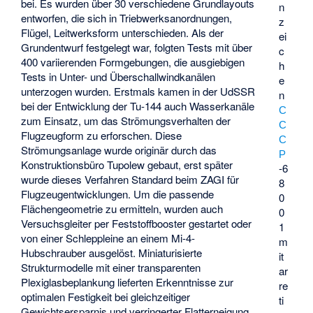
bei. Es wurden über 30 verschiedene Grundlayouts
n
entworfen, die sich in Triebwerksanordnungen,
z
Flügel, Leitwerksform unterschieden. Als der
ei
Grundentwurf festgelegt war, folgten Tests mit über
c
400 variierenden Formgebungen, die ausgiebigen
h
Tests in Unter- und Überschallwindkanälen
e
unterzogen wurden. Erstmals kamen in der UdSSR
n
bei der Entwicklung der Tu-144 auch Wasserkanäle
С
zum Einsatz, um das Strömungsverhalten der
С
Flugzeugform zu erforschen. Diese
С
Strömungsanlage wurde originär durch das
Р
Konstruktionsbüro Tupolew gebaut, erst später
-6
wurde dieses Verfahren Standard beim ZAGI für
8
Flugzeugentwicklungen. Um die passende
0
Flächengeometrie zu ermitteln, wurden auch
0
Versuchsgleiter per Feststoffbooster gestartet oder
1
von einer Schleppleine an einem Mi-4-
m
Hubschrauber ausgelöst. Miniaturisierte
it
Strukturmodelle mit einer transparenten
ar
Plexiglasbeplankung lieferten Erkenntnisse zur
re
optimalen Festigkeit bei gleichzeitiger
ti
Gewichtsersparnis und verringerter Flatterneigung.