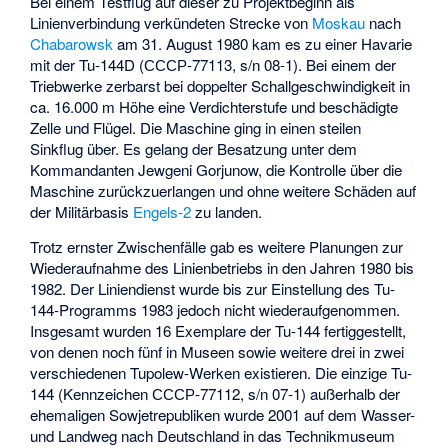
Bei einem Testflug auf dieser zu Projektbeginn als
Linienverbindung verkündeten Strecke von
Moskau
nach
Chabarowsk
am 31. August 1980 kam es zu einer Havarie
mit der Tu-144D (СССР-77113, s/n 08-1). Bei einem der
Triebwerke zerbarst bei doppelter Schallgeschwindigkeit in
ca. 16.000 m Höhe eine Verdichterstufe und beschädigte
Zelle und Flügel. Die Maschine ging in einen steilen
Sinkflug über. Es gelang der Besatzung unter dem
Kommandanten Jewgeni Gorjunow, die Kontrolle über die
Maschine zurückzuerlangen und ohne weitere Schäden auf
der Militärbasis
Engels-2
zu landen.
Trotz ernster Zwischenfälle gab es weitere Planungen zur
Wiederaufnahme des Linienbetriebs in den Jahren 1980 bis
1982. Der Liniendienst wurde bis zur Einstellung des Tu-
144-Programms 1983 jedoch nicht wiederaufgenommen.
Insgesamt wurden 16 Exemplare der Tu-144 fertiggestellt,
von denen noch fünf in Museen sowie weitere drei in zwei
verschiedenen Tupolew-Werken existieren. Die einzige Tu-
144 (Kennzeichen СССР-77112, s/n 07-1) außerhalb der
ehemaligen Sowjetrepubliken wurde 2001 auf dem Wasser-
und Landweg nach Deutschland in das
Technikmuseum