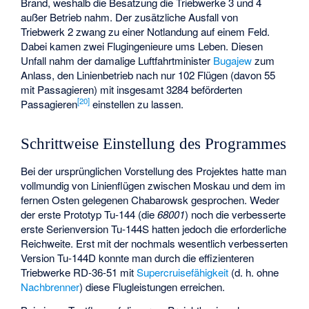
Brand, weshalb die Besatzung die Triebwerke 3 und 4
außer Betrieb nahm. Der zusätzliche Ausfall von
Triebwerk 2 zwang zu einer Notlandung auf einem Feld.
Dabei kamen zwei Flugingenieure ums Leben. Diesen
Unfall nahm der damalige Luftfahrtminister
Bugajew
zum
Anlass, den Linienbetrieb nach nur 102 Flügen (davon 55
mit Passagieren) mit insgesamt 3284 beförderten
[
20
]
Passagieren
einstellen zu lassen.
Schrittweise Einstellung des Programmes
Bei der ursprünglichen Vorstellung des Projektes hatte man
vollmundig von Linienflügen zwischen Moskau und dem im
fernen Osten gelegenen Chabarowsk gesprochen. Weder
der erste Prototyp Tu-144 (die
68001
) noch die verbesserte
erste Serienversion Tu-144S hatten jedoch die erforderliche
Reichweite. Erst mit der nochmals wesentlich verbesserten
Version Tu-144D konnte man durch die effizienteren
Triebwerke RD-36-51 mit
Supercruisefähigkeit
(d. h. ohne
Nachbrenner
) diese Flugleistungen erreichen.