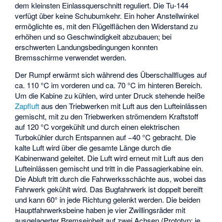
dem kleinsten Einlassquerschnitt reguliert. Die Tu-144
verfügt über keine Schubumkehr. Ein hoher Anstellwinkel
ermöglichte es, mit den Flügelflächen den Widerstand zu
erhöhen und so Geschwindigkeit abzubauen; bei
erschwerten Landungsbedingungen konnten
Bremsschirme verwendet werden.
Der Rumpf erwärmt sich während des Überschallfluges auf
ca. 110 °C im vorderen und ca. 70 °C im hinteren Bereich.
Um die Kabine zu kühlen, wird unter Druck stehende heiße
Zapfluft
aus den Triebwerken mit Luft aus den Lufteinlässen
gemischt, mit zu den Triebwerken strömendem Kraftstoff
auf 120 °C vorgekühlt und durch einen elektrischen
Turbokühler durch Entspannen auf −40 °C gebracht. Die
kalte Luft wird über die gesamte Länge durch die
Kabinenwand geleitet. Die Luft wird erneut mit Luft aus den
Lufteinlässen gemischt und tritt in die Passagierkabine ein.
Die Abluft tritt durch die Fahrwerksschächte aus, wobei das
Fahrwerk gekühlt wird. Das Bugfahrwerk ist doppelt bereift
und kann 60° in jede Richtung gelenkt werden. Die beiden
Hauptfahrwerksbeine haben je vier Zwillingsräder mit
ausgelagerter Bremseinheit auf zwei Achsen (Prototyp: je