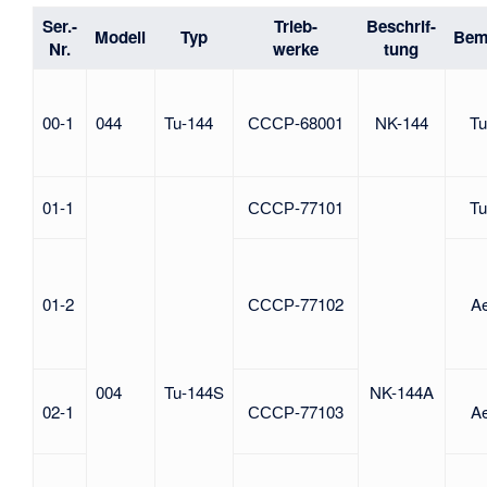
Ser.-
Trieb-
Beschrif-
Modell
Typ
Bem
Nr.
werke
tung
00-1
044
Tu-144
СССР-68001
NK-144
Tu
01-1
СССР-77101
Tu
01-2
СССР-77102
Ae
004
Tu-144S
NK-144A
02-1
СССР-77103
Ae