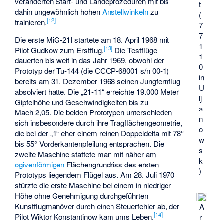
veränderten Start- und Landeprozeduren mit bis
t
dahin ungewöhnlich hohen
Anstellwinkeln
zu
(
[
12
]
trainieren.
7
7
Die erste MiG-21I startete am 18. April 1968 mit
1
[
13
]
Pilot Gudkow zum Erstflug.
Die Testflüge
1
dauerten bis weit in das Jahr 1969, obwohl der
0
Prototyp der Tu-144 (die СССР-68001 s/n 00-1)
in
bereits am 31. Dezember 1968 seinen Jungfernflug
U
absolviert hatte. Die „21-11“ erreichte 19.000 Meter
lj
Gipfelhöhe und Geschwindigkeiten bis zu
a
Mach 2,05. Die beiden Prototypen unterschieden
n
sich insbesondere durch ihre Tragflächengeometrie,
o
die bei der „1“ eher einem reinen Doppeldelta mit 78°
w
bis 55° Vorderkantenpfeilung entsprachen. Die
s
zweite Maschine stattete man mit näher am
k
ogivenförmigen
Flächengrundriss des ersten
)
Prototyps liegendem Flügel aus. Am 28. Juli 1970
stürzte die erste Maschine bei einem in niedriger
Höhe ohne Genehmigung durchgeführten
Kunstflugmanöver durch einen Steuerfehler ab, der
A
[
14
]
Pilot Wiktor Konstantinow kam ums Leben.
r