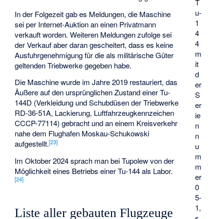
T
u-
In der Folgezeit gab es Meldungen, die Maschine
1
sei per Internet-Auktion an einen Privatmann
4
verkauft worden. Weiteren Meldungen zufolge sei
4
der Verkauf aber daran gescheitert, dass es keine
m
Ausfuhrgenehmigung für die als militärische Güter
it
geltenden Triebwerke gegeben habe.
d
Die Maschine wurde im Jahre 2019 restauriert, das
er
Äußere auf den ursprünglichen Zustand einer Tu-
S
144D (Verkleidung und Schubdüsen der Triebwerke
er
RD-36-51A, Lackierung, Luftfahrzeugkennzeichen
ie
CCCP-77114) gebracht und an einem Kreisverkehr
n
nahe dem Flughafen Moskau-Schukowski
n
[
23
]
aufgestellt.
u
m
Im Oktober 2024 sprach man bei Tupolew von der
m
Möglichkeit eines Betriebs einer Tu-144 als Labor.
er
[
24
]
0
5-
1,
Liste aller gebauten Flugzeuge
s