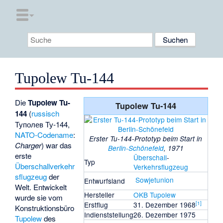
Tupolew Tu-144
Die
Tupolew Tu-
Tupolew Tu-144
144
(
russisch
Туполев Ту-144
,
NATO-Codename
:
Erster Tu-144-Prototyp beim Start in
Charger
) war das
Berlin-Schönefeld
, 1971
erste
Überschall
-
Typ
Überschallverkehr
Verkehrsflugzeug
sflugzeug
der
Sowjetunion
Entwurfsland
Welt. Entwickelt
Hersteller
OKB Tupolew
wurde sie vom
[
1
]
Erstflug
31. Dezember 1968
Konstruktionsbüro
Indienststellung
26. Dezember 1975
Tupolew
des