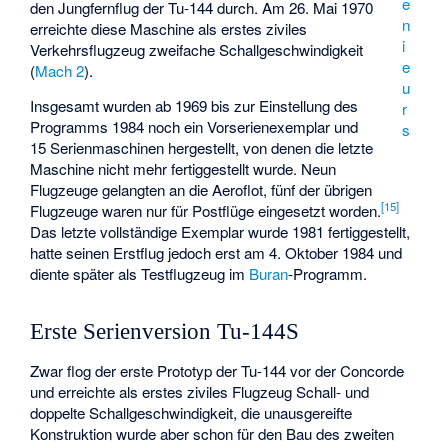
e
den Jungfernflug der Tu-144 durch. Am 26. Mai 1970
n
erreichte diese Maschine als erstes ziviles
i
Verkehrsflugzeug zweifache Schallgeschwindigkeit
e
(
Mach 2
).
u
Insgesamt wurden ab 1969 bis zur Einstellung des
r
Programms 1984 noch ein Vorserienexemplar und
s
15 Serienmaschinen hergestellt, von denen die letzte
Maschine nicht mehr fertiggestellt wurde. Neun
Flugzeuge gelangten an die Aeroflot, fünf der übrigen
[
15
]
Flugzeuge waren nur für Postflüge eingesetzt worden.
Das letzte vollständige Exemplar wurde 1981 fertiggestellt,
hatte seinen Erstflug jedoch erst am 4. Oktober 1984 und
diente später als Testflugzeug im
Buran
-Programm.
Erste Serienversion Tu-144S
Zwar flog der erste Prototyp der Tu-144 vor der Concorde
und erreichte als erstes ziviles Flugzeug Schall- und
doppelte Schallgeschwindigkeit, die unausgereifte
Konstruktion wurde aber schon für den Bau des zweiten