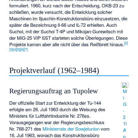
formuliert. 1960, kurz nach der Entscheidung, OKB-23 zu
schließen, wurde versucht, die Entwicklung solcher
Maschinen im Iljuschin-Konstruktionsbüro einzusetzen, die
später die Bezeichnung Il-66 und IL-72 erhielten. Auch
Suchoi, mit der Suchoi T-4P und Mikojan-Gurewitsch mit
der MiG-25 VIP SST starteten solche Überlegungen. Diese
[
2
]
Projekte kamen aber alle nicht über das Reißbrett hinaus.
[
3
]
[
4
]
[
5
]
[
6
]
[
7
]
Projektverlauf (1962–1984)
Regierungsauftrag an Tupolew
M
i
Der offizielle Start zur Entwicklung der Tu-144
G
erfolgte am 26. Juli 1963 durch die Weisung des
-
Ministers für Luftfahrtindustrie Nr. 276ss.
2
Vorausgegangen war der Regierungsbeschluss
1I
Nr. 768-271 des
Ministerrats der Sowjetunion
vom
A
16. Juli 1963, wonach das Konstruktionsbüro
n