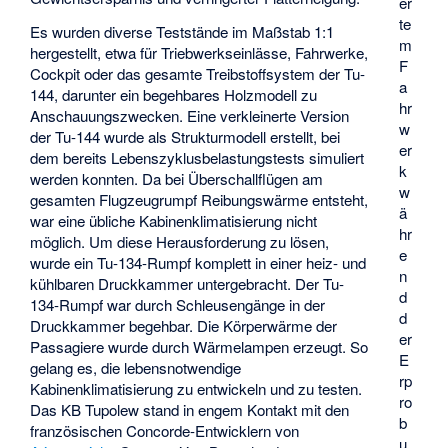
er
te
Es wurden diverse Teststände im Maßstab 1:1
m
hergestellt, etwa für Triebwerkseinlässe, Fahrwerke,
F
Cockpit oder das gesamte Treibstoffsystem der Tu-
a
144, darunter ein begehbares Holzmodell zu
hr
Anschauungszwecken. Eine verkleinerte Version
w
der Tu-144 wurde als Strukturmodell erstellt, bei
er
dem bereits Lebenszyklusbelastungstests simuliert
k
werden konnten. Da bei Überschallflügen am
w
gesamten Flugzeugrumpf Reibungswärme entsteht,
ä
war eine übliche Kabinenklimatisierung nicht
hr
möglich. Um diese Herausforderung zu lösen,
e
wurde ein Tu-134-Rumpf komplett in einer heiz- und
n
kühlbaren Druckkammer untergebracht. Der Tu-
d
134-Rumpf war durch Schleusengänge in der
d
Druckkammer begehbar. Die Körperwärme der
er
Passagiere wurde durch Wärmelampen erzeugt. So
E
gelang es, die lebensnotwendige
rp
Kabinenklimatisierung zu entwickeln und zu testen.
ro
Das KB Tupolew stand in engem Kontakt mit den
b
französischen Concorde-Entwicklern von
u