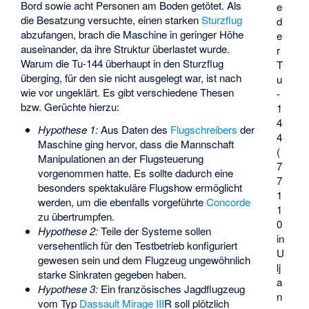
Bord sowie acht Personen am Boden getötet. Als
e
die Besatzung versuchte, einen starken
Sturzflug
d
abzufangen, brach die Maschine in geringer Höhe
e
auseinander, da ihre Struktur überlastet wurde.
r
Warum die Tu-144 überhaupt in den Sturzflug
T
überging, für den sie nicht ausgelegt war, ist nach
u
wie vor ungeklärt. Es gibt verschiedene Thesen
-
bzw. Gerüchte hierzu:
1
4
Hypothese 1:
Aus Daten des
Flugschreibers
der
4
Maschine ging hervor, dass die Mannschaft
(
Manipulationen an der Flugsteuerung
7
vorgenommen hatte. Es sollte dadurch eine
7
besonders spektakuläre Flugshow ermöglicht
1
werden, um die ebenfalls vorgeführte
Concorde
1
zu übertrumpfen.
0
Hypothese 2:
Teile der Systeme sollen
in
versehentlich für den Testbetrieb konfiguriert
U
gewesen sein und dem Flugzeug ungewöhnlich
lj
starke Sinkraten gegeben haben.
a
Hypothese 3:
Ein französisches Jagdflugzeug
n
vom Typ
Dassault Mirage III
R soll plötzlich