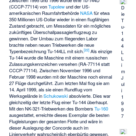
Zwischen 1995 und 1996 wurde eine Tu-144D
(CCCP-77114) von
Tupolew
und der US-
D
amerikanischen Raumfahrtbehörde
NASA
für etwa
ie
350 Millionen US-Dollar wieder in einen flugfähigen
T
Zustand gebracht, um Messdaten für ein mögliches
u-
zukünftiges Überschallpassagierflugzeug zu
1
gewinnen. Der Umbau zum fliegenden Labor
4
brachte neben neuen Triebwerken die neue
4
[
22
]
Typenbezeichnung Tu-144LL mit sich.
Als einzige
L
Tu-144 wurde die Maschine mit einem russischen
L
Zulassungskennzeichen versehen (RA-77114 statt
i
CCCP-77114). Zwischen November 1996 und
m
Februar 1998 wurden mit der Maschine noch einmal
J
27 Flüge durchgeführt. Zum letzten Mal flog sie am
ul
14. April 1999, als sie einen Rundflug vom
i
Werksgelände in
Schukowski
absolvierte. Dies war
1
gleichzeitig der letzte Flug einer Tu-144 überhaupt.
9
Mit den NK-321-Triebwerken des Bombers
Tu-160
9
ausgestattet, erreichte dieses Exemplar die besten
7
Flugleistungen der gesamten Flotte und wäre in
dieser Auslegung der Concorde auch im
Linienverkehr wahrscheinlich ebenbürtig gewesen.