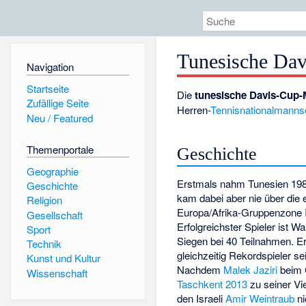
Tunesische Da
Navigation
Startseite
Die
tunesische Davis-Cup-
Zufällige Seite
Herren-
Tennisnationalmanns
Neu / Featured
Themenportale
Geschichte
Geographie
Erstmals nahm Tunesien 1
Geschichte
kam dabei aber nie über die 
Religion
Europa/Afrika-Gruppenzone I
Gesellschaft
Erfolgreichster Spieler ist
Wal
Sport
Siegen bei 40 Teilnahmen. Er
Technik
gleichzeitig Rekordspieler s
Kunst und Kultur
Nachdem
Malek Jaziri
beim C
Wissenschaft
Taschkent 2013
zu seiner Vie
den Israeli
Amir Weintraub
ni