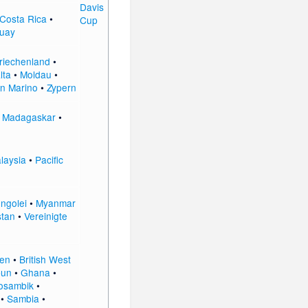
Costa Rica
•
uay
riechenland
•
lta
•
Moldau
•
n Marino
•
Zypern
•
Madagaskar
•
laysia
•
Pacific
ngolei
•
Myanmar
stan
•
Vereinigte
ien
•
British West
un
•
Ghana
•
osambik
•
•
Sambia
•