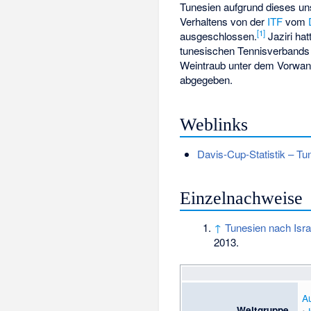
Tunesien aufgrund dieses un
Verhaltens von der
ITF
vom
[1]
ausgeschlossen.
Jaziri ha
tunesischen Tennisverbands
Weintraub unter dem Vorwand
abgegeben.
Weblinks
Davis-Cup-Statistik – Tu
Einzelnachweise
↑
Tunesien nach Isr
2013.
Au
Weltgruppe
•