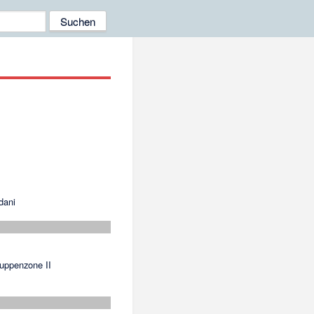
dani
ruppenzone II