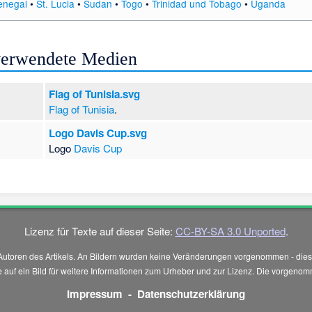
enegal
•
St. Lucia
•
Sudan
•
Togo
•
Trinidad und Tobago
•
Uganda
 verwendete Medien
Flag of Tunisia.svg
Flag of Tunisia
.
Logo Davis Cup.svg
Logo
Davis Cup
Lizenz für Texte auf dieser Seite:
CC-BY-SA 3.0 Unported
.
Autoren des Artikels. An Bildern wurden keine Veränderungen vorgenommen - diese
 Sie auf ein Bild für weitere Informationen zum Urheber und zur Lizenz. Die vorg
Impressum
-
Datenschutzerklärung