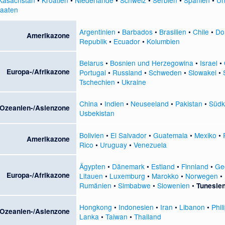
taaten
Argentinien
•
Barbados
•
Brasilien
•
Chile
•
Do
Amerikazone
Republik
•
Ecuador
•
Kolumbien
Belarus
•
Bosnien und Herzegowina
•
Israel
•
Europa-/Afrikazone
Portugal
•
Russland
•
Schweden
•
Slowakei
•
Tschechien
•
Ukraine
China
•
Indien
•
Neuseeland
•
Pakistan
•
Südk
Ozeanien-/Asienzone
Usbekistan
Bolivien
•
El Salvador
•
Guatemala
•
Mexiko
•
Amerikazone
Rico
•
Uruguay
•
Venezuela
Ägypten
•
Dänemark
•
Estland
•
Finnland
•
Ge
Europa-/Afrikazone
Litauen
•
Luxemburg
•
Marokko
•
Norwegen
•
Rumänien
•
Simbabwe
•
Slowenien
•
Tunesie
Hongkong
•
Indonesien
•
Iran
•
Libanon
•
Phil
Ozeanien-/Asienzone
Lanka
•
Taiwan
•
Thailand