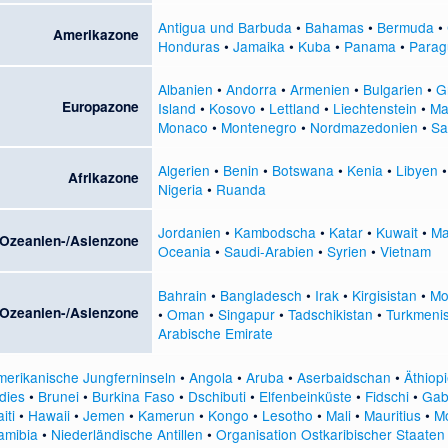
Antigua und Barbuda
•
Bahamas
•
Bermuda
•
Amerikazone
Honduras
•
Jamaika
•
Kuba
•
Panama
•
Parag
Albanien
•
Andorra
•
Armenien
•
Bulgarien
•
G
Europazone
Island
•
Kosovo
•
Lettland
•
Liechtenstein
•
Ma
Monaco
•
Montenegro
•
Nordmazedonien
•
Sa
Algerien
•
Benin
•
Botswana
•
Kenia
•
Libyen
Afrikazone
Nigeria
•
Ruanda
Jordanien
•
Kambodscha
•
Katar
•
Kuwait
•
Ma
Ozeanien-/Asienzone
Oceania
•
Saudi-Arabien
•
Syrien
•
Vietnam
Bahrain
•
Bangladesch
•
Irak
•
Kirgisistan
•
Mo
Ozeanien-/Asienzone
•
Oman
•
Singapur
•
Tadschikistan
•
Turkmeni
Arabische Emirate
merikanische Jungferninseln
•
Angola
•
Aruba
•
Aserbaidschan
•
Äthiop
dies
•
Brunei
•
Burkina Faso
•
Dschibuti
•
Elfenbeinküste
•
Fidschi
•
Gab
iti
•
Hawaii
•
Jemen
•
Kamerun
•
Kongo
•
Lesotho
•
Mali
•
Mauritius
•
M
amibia
•
Niederländische Antillen
•
Organisation Ostkaribischer Staaten