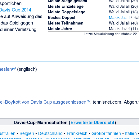
Meiste Siege gesamt
Walid Jallali
(39)
sportlichen
Meiste Einzelsiege
Walid Jallali (26)
Davis Cup 2014
Meiste Doppelsiege
Walid Jallali (13)
tte auf Anweisung des
Bestes Doppel
Malek Jaziri
/
Ha
 das Spiel gegen
Meiste Teilnahmen
Walid Jallali (40)
Meiste Jahre
Malek Jaziri (11)
 einer Verletzung
Letzte Aktualisierung der Infobox: 22
nesien
(englisch)
ael-Boykott von Davis Cup ausgeschlossen
, tennisnet.com. Abger
Davis-Cup-Mannschaften (
Erweiterte Übersicht
)
stralien
•
Belgien
•
Deutschland
•
Frankreich
•
Großbritannien
•
Italien
Kasachstan
•
Kroatien
•
Niederlande
•
Schweiz
•
Serbien
•
Spanien
•
Un