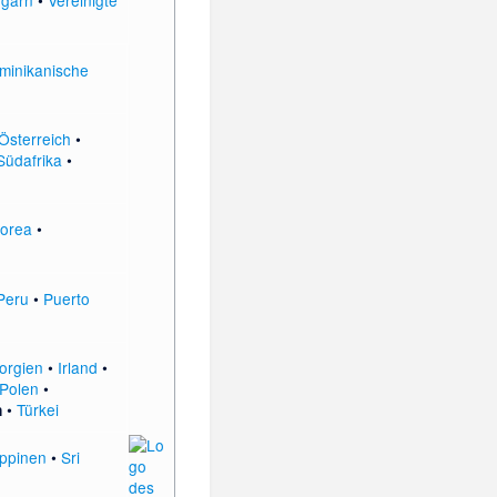
minikanische
Österreich
•
Südafrika
•
orea
•
Peru
•
Puerto
orgien
•
Irland
•
Polen
•
•
Türkei
n
ippinen
•
Sri