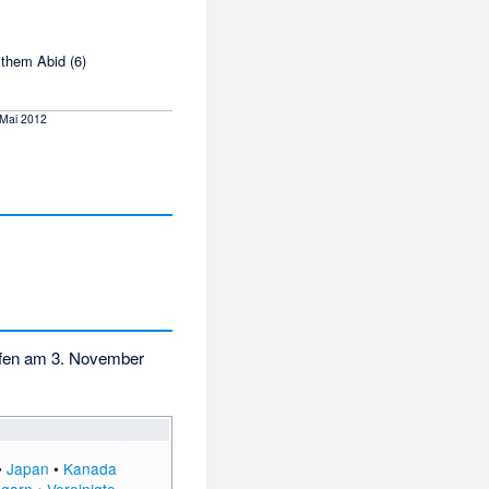
ithem Abid
(6)
. Mai 2012
ufen am 3. November
•
Japan
•
Kanada
garn
•
Vereinigte