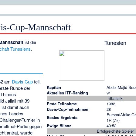
vis-Cup-Mannschaft
Tunesien
Mannschaft
ist die
chaft
Tunesiens
.
982 am
Davis Cup
teil,
Kapitän
Abdel-Majid Sou
erste Runde der
Aktuelles ITF-Ranking
91
I hinaus.
Statistik
id Jallali
mit 39
Erste Teilnahme
1982
 ist damit auch
Davis-Cup-Teilnahmen
28
eines Landes.
Europa/Afrika-G
Bestes Ergebnis
hallenger-Turnier in
1R (7×)
Ewige Bilanz
40:52
rtelfinal-Partie gegen
Erfolgreichste Spieler
cht antrat, wurde