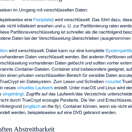
sweisen im Umgang mit verschlüsselten Daten:
ispielsweise eine
Festplatte
) wird verschlüsselt. Das führt dazu, das
ls nicht initialisiert ansehen und u. U. zur Partitionierung raten wer
Diese Partitionsverschlüsselung ist schneller als die nachfolgend be
ndene Daten bei der Verschlüsselung überschrieben (ausgenommen b
ition
wird verschlüsselt. Dabei kann nur eine komplette
Systempartiti
vorhandenen Daten verschlüsselt werden. Bei anderen Partitionen o
erschlüsselung vorhandenen Daten gelöscht und sollten vorher extern
enannte
Container
-Dateien. Container sind insbesondere geeignet, auf
tion einen privaten verschlüsselten Bereich für sensible Daten anzule
 TrueCrypt ein Dateisystem. Zum Lesen und Schreiben
mountet
TrueC
in neues
virtuelles Laufwerk
erstellt. Unter macOS und Linux wird der
is
eingehängt
. Zugriffe auf das Laufwerk/das Verzeichnis unterscheide
, nicht durch TrueCrypt erzeugte Pendants. Die Ver- und Entschlüsse
Hintergrund (
englisch
on the fly
). Container können, wenn sie nicht e
ndelt werden, beispielsweise auf eine DVD gebrannt werden.
ften Abstreitbarkeit