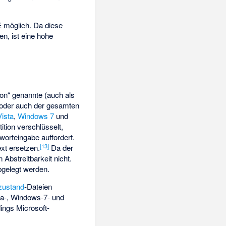
E
möglich. Da diese
en, ist eine hohe
ion“ genannte (auch als
oder auch der gesamten
ista
,
Windows 7
und
tion verschlüsselt,
worteingabe auffordert.
[13]
xt ersetzen.
Da der
 Abstreitbarkeit nicht.
bgelegt werden.
zustand
-Dateien
sta-, Windows-7- und
ings Microsoft-