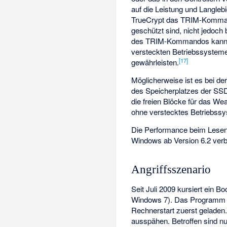
auf die Leistung und Langle
TrueCrypt das TRIM-Kommando
geschützt sind, nicht jedoc
des TRIM-Kommandos kann ein 
versteckten Betriebssysteme
[17]
gewährleisten.
Möglicherweise ist es bei d
des Speicherplatzes der SSD 
die freien Blöcke für das We
ohne verstecktes Betriebssyst
Die Performance beim Lesen
Windows ab Version 6.2 verb
Angriffsszenario
Seit Juli 2009 kursiert ein
Boo
Windows 7). Das Programm 
Rechnerstart zuerst geladen
ausspähen. Betroffen sind n