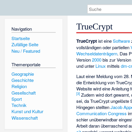
TrueCrypt
Navigation
Startseite
TrueCrypt
ist eine
Software
Zufällige Seite
vollständigen oder partiellen
Neu / Featured
Wechseldatenträgern
. Das P
Version
2000
bis zur Versio
Themenportale
und unter
Linux
mittels
dm-cr
Geographie
Laut einer Meldung vom 28. M
Geschichte
die Entwicklung von TrueCryp
Religion
Website wird eine Anleitung
Gesellschaft
[3]
Zudem wird dort gewarnt, 
Sport
sei, da TrueCrypt ungelöste 
Technik
Hingegen stellten
Jacob App
Kunst und Kultur
Communication Congress
im
Wissenschaft
schier unüberwindbar einges
Arbeit daran überraschend a
c’t
empfahl, vorerst weiterhi