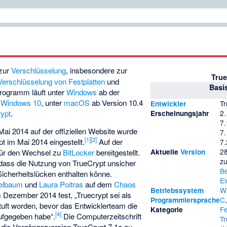
zur
Verschlüsselung
, insbesondere zur
True
Verschlüsselung von Festplatten
und
Basi
rogramm läuft unter
Windows
ab der
n
Windows 10
, unter
macOS
ab Version 10.4
Tr
Entwickler
2.
ypt
.
Erscheinungsjahr
7.
ai 2014 auf der offiziellen Website wurde
7.
[1]
[2]
t im Mai 2014 eingestellt.
Auf der
7.
28
 für den Wechsel zu
BitLocker
bereitgestellt.
Aktuelle
Version
z
dass die Nutzung von TrueCrypt unsicher
B
Sicherheitslücken enthalten könne.
Ei
elbaum
und
Laura Poitras
auf dem
Chaos
W
Betriebssystem
 Dezember 2014 fest, „Truecrypt sei als
C
Programmiersprache
tuft worden, bevor das Entwicklerteam die
Fe
Kategorie
[4]
ufgegeben habe“.
Die Computerzeitschrift
Tr
n die Vorgängerversion TrueCrypt 7.1a zu