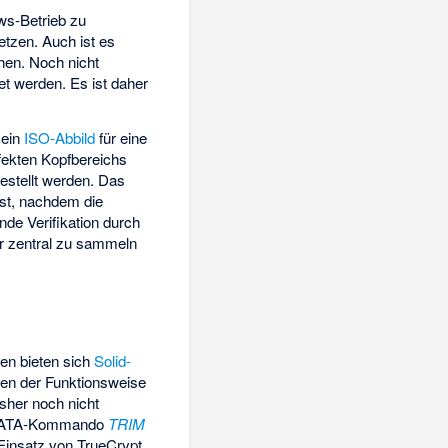
ws-Betrieb zu
etzen. Auch ist es
hen. Noch nicht
et werden. Es ist daher
 ein
ISO-Abbild
für eine
fekten Kopfbereichs
estellt werden. Das
rst, nachdem die
nde Verifikation durch
r zentral zu sammeln
nen bieten sich
Solid-
gen der Funktionsweise
sher noch nicht
das ATA-Kommando
TRIM
insatz von TrueCrypt