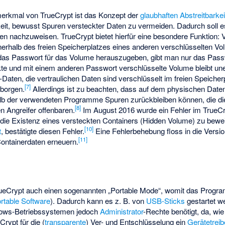
erkmal von TrueCrypt ist das Konzept der
glaubhaften Abstreitbarkei
hkeit, bewusst Spuren versteckter Daten zu vermeiden. Dadurch soll e
en nachzuweisen. TrueCrypt bietet hierfür eine besondere Funktion: 
erhalb des freien Speicherplatzes eines anderen verschlüsselten V
das Passwort für das Volume herauszugeben, gibt man nur das Pass
te und mit einem anderen Passwort verschlüsselte Volume bleibt unen
i-Daten, die vertraulichen Daten sind verschlüsselt im freien Speicher
[7]
rborgen.
Allerdings ist zu beachten, dass auf dem physischen Daten
lb der verwendeten Programme Spuren zurückbleiben können, die di
[8]
n Angreifer offenbaren.
Im August 2016 wurde ein Fehler im TrueC
, die Existenz eines versteckten Containers (Hidden Volume) zu bewe
[10]
t
, bestätigte diesen Fehler.
Eine Fehlerbehebung floss in die Versi
[11]
ontainerdaten erneuern.
rueCrypt auch einen sogenannten „Portable Mode“, womit das Program
rtable Software
). Dadurch kann es z. B. von
USB-Sticks
gestartet w
ows-Betriebssystemen jedoch
Administrator
-Rechte benötigt, da, wie 
Crypt für die (
transparente
) Ver- und Entschlüsselung ein
Gerätetreib