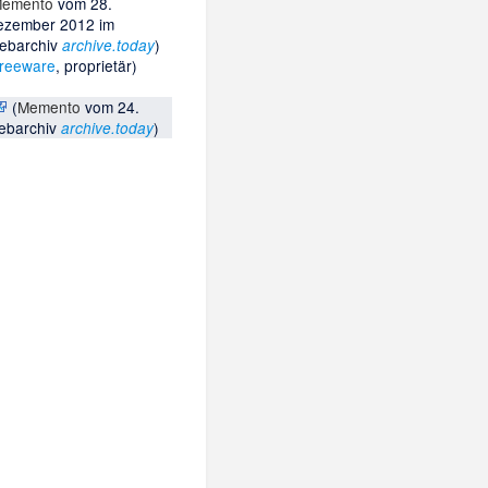
emento
vom 28.
ezember 2012 im
ebarchiv
)
archive.today
reeware
, proprietär)
(
Memento
vom 24.
ebarchiv
)
archive.today