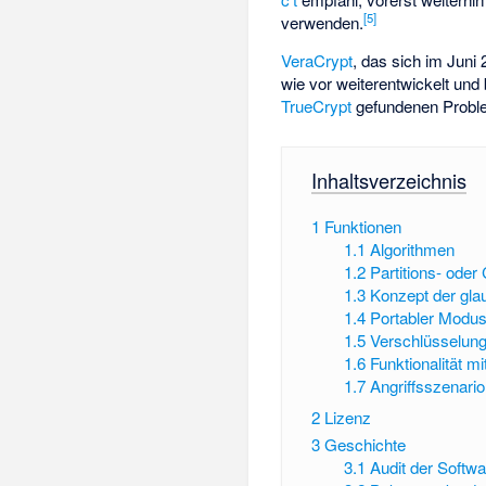
[5]
verwenden.
VeraCrypt
, das sich im Juni
wie vor weiterentwickelt und
TrueCrypt
gefundenen Probl
Inhaltsverzeichnis
1
Funktionen
1.1
Algorithmen
1.2
Partitions- oder
1.3
Konzept der glau
1.4
Portabler Modu
1.5
Verschlüsselung
1.6
Funktionalität m
1.7
Angriffsszenario
2
Lizenz
3
Geschichte
3.1
Audit der Softw