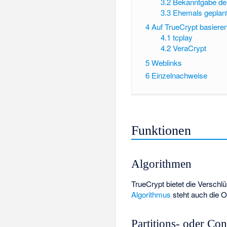
3.2
Bekanntgabe der
3.3
Ehemals geplant
4
Auf TrueCrypt basiere
4.1
tcplay
4.2
VeraCrypt
5
Weblinks
6
Einzelnachweise
Funktionen
Algorithmen
TrueCrypt bietet die Versch
Algorithmus
steht auch die O
Partitions- oder Co