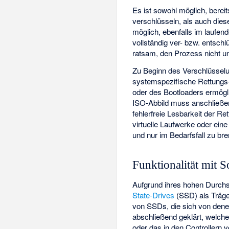
Es ist sowohl möglich, berei
verschlüsseln, als auch dies
möglich, ebenfalls im laufe
vollständig ver- bzw. entsch
ratsam, den Prozess nicht u
Zu Beginn des Verschlüsselun
systemspezifische Rettungs-
oder des Bootloaders ermögli
ISO-Abbild muss anschließen
fehlerfreie Lesbarkeit der R
virtuelle Laufwerke oder ei
und nur im Bedarfsfall zu br
Funktionalität mit S
Aufgrund ihres hohen Durchsa
State-Drives
(SSD) als Träge
von SSDs, die sich von den
abschließend geklärt, welc
oder das in den Controllern