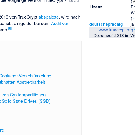
(
M
D
Lizenz
W
 2013 von TrueCrypt
abspaltete
, wird nach
(
F
 behebt einige der bei dem
Audit von
ja
deutschsprachig
[6]
eme.
www.truecrypt.org
Dezember 2013 im W
 Container-Verschlüsselung
bhaften Abstreitbarkeit
s
 von Systempartitionen
it Solid State Drives (SSD)
are