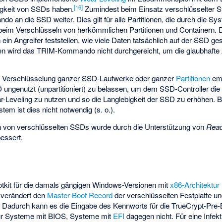
[16]
bigkeit von SSDs haben.
Zumindest beim Einsatz verschlüsselter Sy
 an die SSD weiter. Dies gilt für alle Partitionen, die durch die S
h beim Verschlüsseln von herkömmlichen Partitionen und Containern. 
Angreifer feststellen, wie viele Daten tatsächlich auf der SSD ges
n wird das TRIM-Kommando nicht durchgereicht, um die glaubhafte A
er Verschlüsselung ganzer SSD-Laufwerke oder ganzer
Partitionen
emp
ungenutzt (unpartitioniert) zu belassen, um dem SSD-Controller die
ar-Leveling zu nutzen und so die Langlebigkeit der SSD zu erhöhen. 
em ist dies nicht notwendig (s. o.).
 von verschlüsselten SSDs wurde durch die Unterstützung von
Read
essert.
tkit
für die damals gängigen Windows-Versionen mit
x86-Architektur
verändert den
Master Boot Record
der verschlüsselten Festplatte un
. Dadurch kann es die Eingabe des Kennworts für die TrueCrypt-Pre-B
ur Systeme mit
BIOS
, Systeme mit
EFI
dagegen nicht. Für eine Infekt