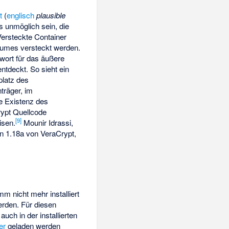
t
(
englisch
plausible
s unmöglich sein, die
Versteckte Container
olumes versteckt werden.
wort für das äußere
tdeckt. So sieht ein
platz des
träger, im
e Existenz des
rypt Quellcode
[9]
isen.
Mounir Idrassi,
on 1.18a von VeraCrypt,
m nicht mehr installiert
erden. Für diesen
auch in der installierten
er
geladen werden