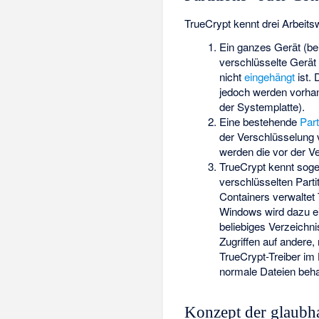
TrueCrypt kennt drei Arbeit
Ein ganzes Gerät (be
verschlüsselte Gerät a
nicht
eingehängt
ist. 
jedoch werden vorha
der Systemplatte).
Eine bestehende
Part
der Verschlüsselung 
werden die vor der V
TrueCrypt kennt sog
verschlüsselten Parti
Containers verwaltet
Windows wird dazu e
beliebiges Verzeichn
Zugriffen auf andere
TrueCrypt-Treiber im 
normale Dateien beha
Konzept der glaubha