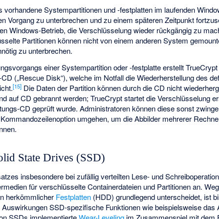
ts vorhandene Systempartitionen und -festplatten im laufenden Windo
en Vorgang zu unterbrechen und zu einem späteren Zeitpunkt fortzus
nden Windows-Betrieb, die Verschlüsselung wieder rückgängig zu mac
lüsselte Partitionen können nicht von einem anderen System gemount
nnötig zu unterbrechen.
gsvorgangs einer Systempartition oder -festplatte erstellt TrueCrypt
CD („Rescue Disk“), welche im Notfall die Wiederherstellung des de
[15]
cht.
Die Daten der Partition können durch die CD nicht wiederherg
d auf CD gebrannt werden; TrueCrypt startet die Verschlüsselung e
ettungs-CD geprüft wurde. Administratoren können diese sonst zwinge
ne Kommandozeilenoption umgehen, um die Abbilder mehrerer Rechne
ennen.
olid State Drives (SSD)
tzes insbesondere bei zufällig verteilten Lese- und Schreiboperatio
rmedien für verschlüsselte Containerdateien und Partitionen an. We
en herkömmlicher
Festplatten
(HDD) grundlegend unterscheidet, ist bi
he Auswirkungen SSD-spezifische Funktionen wie beispielsweise 
 von SSDs implementierte
Wear-Leveling
im Zusammenspiel mit dem E