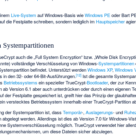
 einem
Live-System
auf Windows-Basis wie
Windows PE
oder
Bart P
uf die Festplatte schreiben, sondern lediglich im
Hauptspeicher
agier
 Systempartitionen
rueCrypt auch die „Full System Encryption“ bzw. „Whole Disk Encrypt
nnte) vollständige Verschlüsselung von Windows-
Systempartitionen
 Systempartition befindet. Unterstützt werden
Windows XP
,
Windows V
[12]
ils in den 32- oder 64-Bit-Ausführungen.
Ist die gesamte Systemparti
es
Betriebssystems
ein spezieller TrueCrypt-
Bootloader
, der zur Kenn
 ab Version 6.1 aber auch unterdrücken oder durch einen eigenen Te
 der Festplatte gespeichert ist, greift hier das Prinzip der glaubhaften
in verstecktes Betriebssystem innerhalb einer TrueCrypt-Partition a
ng der Systempartition ist, dass
Temporär
-,
Auslagerungs
- und
Ruhe
on abgelegt werden. Allerdings ist dies ab Version 7.0 für Windows-Vi
ne Systemverschlüsselung möglich. TrueCrypt verwendet hier allerd
lungsmechanismen, um diese Dateien sicher abzulegen.