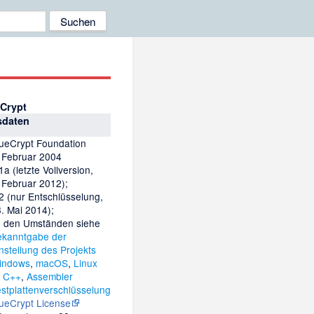
Crypt
sdaten
ueCrypt Foundation
 Februar 2004
1a (letzte Vollversion,
 Februar 2012);
2 (nur Entschlüsselung,
. Mai 2014);
u den Umständen siehe
ekanntgabe der
nstellung des Projekts
indows
,
macOS
,
Linux
,
C++
,
Assembler
stplattenverschlüsselung
ueCrypt License