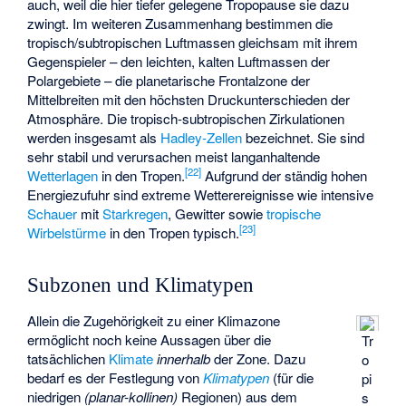
auch, weil die hier tiefer gelegene Tropopause sie dazu
zwingt. Im weiteren Zusammenhang bestimmen die
tropisch/subtropischen Luftmassen gleichsam mit ihrem
Gegenspieler – den leichten, kalten Luftmassen der
Polargebiete – die
planetarische Frontalzone
der
Mittelbreiten mit den höchsten Druckunterschieden der
Atmosphäre. Die tropisch-subtropischen Zirkulationen
werden insgesamt als
Hadley-Zellen
bezeichnet. Sie sind
sehr stabil und verursachen meist langanhaltende
[
22
]
Wetterlagen
in den Tropen.
Aufgrund der ständig hohen
Energiezufuhr sind extreme Wetterereignisse wie intensive
Schauer
mit
Starkregen
, Gewitter sowie
tropische
[
23
]
Wirbelstürme
in den Tropen typisch.
Subzonen und Klimatypen
Allein die Zugehörigkeit zu einer Klimazone
ermöglicht noch keine Aussagen über die
Tr
tatsächlichen
Klimate
innerhalb
der Zone. Dazu
o
bedarf es der Festlegung von
Klimatypen
(für die
pi
niedrigen
(
planar-kollinen
)
Regionen) aus dem
s