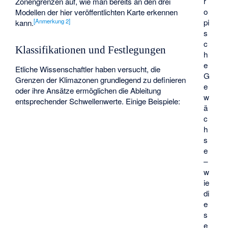
r
Zonengrenzen auf, wie man bereits an den drei
o
Modellen der hier veröffentlichten Karte erkennen
[
Anmerkung 2
]
pi
kann.
s
c
Klassifikationen und Festlegungen
h
e
Etliche Wissenschaftler haben versucht, die
G
Grenzen der Klimazonen grundlegend zu definieren
e
oder ihre Ansätze ermöglichen die Ableitung
w
entsprechender Schwellenwerte. Einige Beispiele:
ä
c
h
s
e
–
w
ie
di
e
s
e