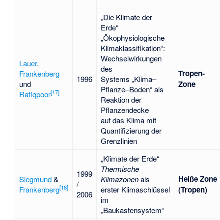
„
Die Klimate der
Erde
“
„Ökophysiologische
Klimaklassifikation“:
Wechselwirkungen
Lauer
,
des
Tropen-
Frankenberg
1996
Systems „Klima–
und
Zone
Pflanze–Boden“ als
[
17
]
Rafiqpoor
Reaktion der
Pflanzendecke
auf das Klima mit
Quantifizierung der
Grenzlinien
„
Klimate der Erde
“
Thermische
1999
Heiße Zone
Siegmund
&
Klimazonen
als
/
[
18
]
Frankenberg
erster Klimaschlüssel
(Tropen)
2006
im
„Baukastensystem“