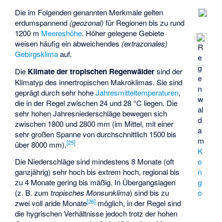
Die im Folgenden genannten Merkmale gelten
erdumspannend
(geozonal)
für Regionen bis zu rund
1200 m
Meereshöhe
. Höher gelegene Gebiete
weisen häufig ein abweichendes
(extrazonales)
R
Gebirgsklima
auf.
e
g
Die
Klimate der tropischen Regenwälder
sind der
e
Klimatyp des innertropischen Makroklimas. Sie sind
n
geprägt durch sehr hohe
Jahresmitteltemperaturen
,
w
die in der Regel zwischen 24 und 28 °C liegen. Die
al
sehr hohen Jahresniederschläge bewegen sich
d
zwischen 1800 und 2800 mm (im Mittel, mit einer
a
sehr großen Spanne von durchschnittlich 1500 bis
m
[
25
]
über 8000 mm).
K
Die Niederschläge sind mindestens 8 Monate (oft
o
ganzjährig) sehr hoch bis extrem hoch, regional bis
n
zu 4 Monate gering bis mäßig. In Übergangslagen
g
(z. B. zum
tropisches Monsunklima
) sind bis zu
o
[
26
]
zwei voll aride Monate
möglich, in der Regel sind
die hygrischen Verhältnisse jedoch trotz der hohen