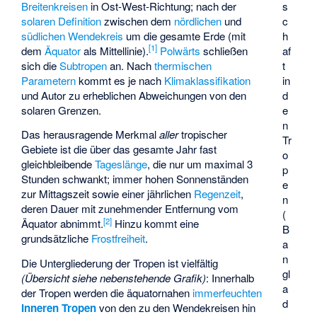
Breitenkreisen
in Ost-West-Richtung; nach der
s
solaren Definition
zwischen dem
nördlichen
und
c
südlichen Wendekreis
um die gesamte Erde (mit
h
[
1
]
dem
Äquator
als Mittellinie).
Polwärts
schließen
af
sich die
Subtropen
an. Nach
thermischen
t
Parametern
kommt es je nach
Klimaklassifikation
in
und Autor zu erheblichen Abweichungen von den
d
solaren Grenzen.
e
n
Das herausragende Merkmal
aller
tropischer
Tr
Gebiete ist die über das gesamte Jahr fast
o
gleichbleibende
Tageslänge
, die nur um maximal 3
p
Stunden schwankt; immer hohen Sonnenständen
e
zur Mittagszeit sowie einer jährlichen
Regenzeit
,
n
deren Dauer mit zunehmender Entfernung vom
(
[
2
]
Äquator abnimmt.
Hinzu kommt eine
B
grundsätzliche
Frostfreiheit
.
a
n
Die Untergliederung der Tropen ist vielfältig
gl
(Übersicht siehe nebenstehende Grafik)
: Innerhalb
a
der Tropen werden die äquatornahen
immerfeuchten
d
Inneren Tropen
von den zu den Wendekreisen hin