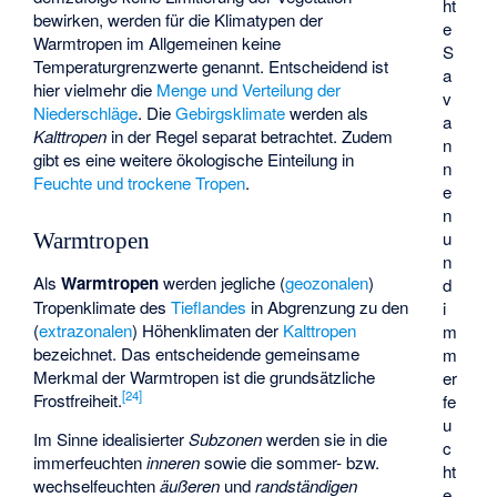
ht
bewirken, werden für die Klimatypen der
e
Warmtropen im Allgemeinen keine
S
Temperaturgrenzwerte genannt. Entscheidend ist
a
hier vielmehr die
Menge und Verteilung der
v
Niederschläge
. Die
Gebirgsklimate
werden als
a
Kalttropen
in der Regel separat betrachtet. Zudem
n
gibt es eine weitere ökologische Einteilung in
n
Feuchte und trockene Tropen
.
e
n
u
Warmtropen
n
Als
Warmtropen
werden jegliche (
geozonalen
)
d
Tropenklimate des
Tieflandes
in Abgrenzung zu den
i
(
extrazonalen
) Höhenklimaten der
Kalttropen
m
bezeichnet. Das entscheidende gemeinsame
m
Merkmal der Warmtropen ist die grundsätzliche
er
[
24
]
Frostfreiheit.
fe
u
Im Sinne idealisierter
Subzonen
werden sie in die
c
immerfeuchten
inneren
sowie die sommer- bzw.
ht
wechselfeuchten
äußeren
und
randständigen
e