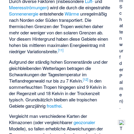
m
Durch diverse Faktoren (insbesondere
Luft-
und
S
Meeresströmungen
) wird die durch die eingestrahlte
c
Sonnenenergie
entstehende
Wärme
unregelmäßig
h
nach Norden oder Süden transportiert. Die
at
thermischen Grenzen der Tropen weichen daher
te
mehr oder weniger von den solaren Grenzen ab.
n
Vor diesem Hintergrund haben diese Gebiete einen
w
hohen bis mittleren maximalen Energieeintrag mit
ur
[
11
]
niedriger Variationsbreite.
f
Aufgrund der ständig hohen Sonnenstände und der
d
gleichbleibenden Wetterlagen betragen die
er
Schwankungen der Tagestemperatur im
P
[
12
]
Tieflandregenwald nur bis zu 7 Kelvin.
In den
al
sommerfeuchten Tropen hingegen sind 9 Kelvin in
m
der Regenzeit und 18 Kelvin in der Trockenzeit
e
typisch. Grundsätzlich bleiben alle tropischen
n)
Gebiete ganzjährig
frostfrei
.
.
Vergleicht man verschiedene Karten der
Klimazonen (oder vergleichbarer
geozonaler
T
Modelle), so fallen erhebliche Abweichungen der