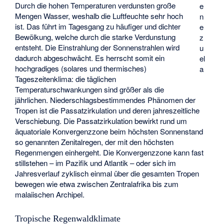
Durch die hohen Temperaturen verdunsten große
e
Mengen Wasser, weshalb die Luftfeuchte sehr hoch
n
ist. Das führt im Tagesgang zu häufiger und dichter
e
Bewölkung, welche durch die starke Verdunstung
z
entsteht. Die Einstrahlung der Sonnenstrahlen wird
u
dadurch abgeschwächt. Es herrscht somit ein
el
hochgradiges (solares und thermisches)
a
Tageszeitenklima: die täglichen
Temperaturschwankungen sind größer als die
jährlichen. Niederschlagsbestimmendes Phänomen der
Tropen ist die Passatzirkulation und deren jahreszeitliche
Verschiebung. Die Passatzirkulation bewirkt rund um
äquatoriale Konvergenzzone beim höchsten Sonnenstand
so genannten
Zenitalregen
, der mit den höchsten
Regenmengen einhergeht. Die Konvergenzzone kann fast
stillstehen – im Pazifik und Atlantik – oder sich im
Jahresverlauf zyklisch einmal über die gesamten Tropen
bewegen wie etwa zwischen Zentralafrika bis zum
malaiischen Archipel.
Tropische Regenwaldklimate