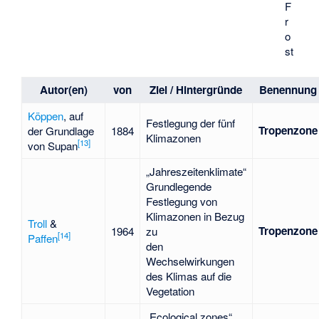
F
r
o
st
Autor(en)
von
Ziel / Hintergründe
Benennung
Köppen
, auf
Festlegung der fünf
Tropenzone
der Grundlage
1884
Klimazonen
[
13
]
von
Supan
„
Jahreszeitenklimate
“
Grundlegende
Festlegung von
Klimazonen in Bezug
Troll
&
Tropenzone
1964
zu
[
14
]
Paffen
den
Wechselwirkungen
des Klimas auf die
Vegetation
„Ecological zones“