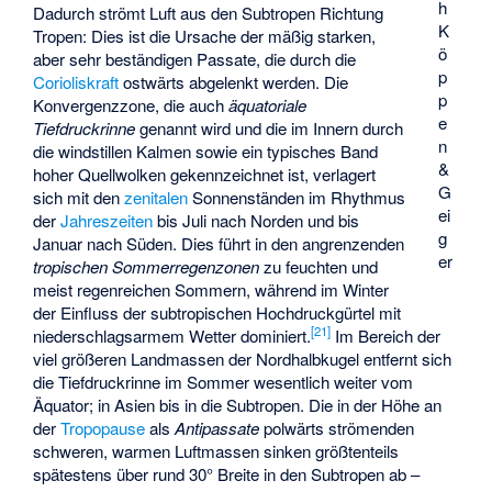
h
Dadurch strömt Luft aus den Subtropen Richtung
K
Tropen: Dies ist die Ursache der mäßig starken,
ö
aber sehr beständigen Passate, die durch die
p
Corioliskraft
ostwärts abgelenkt werden. Die
p
Konvergenzzone, die auch
äquatoriale
e
Tiefdruckrinne
genannt wird und die im Innern durch
n
die windstillen Kalmen sowie ein typisches Band
&
hoher Quellwolken gekennzeichnet ist, verlagert
G
sich mit den
zenitalen
Sonnenständen im Rhythmus
ei
der
Jahreszeiten
bis Juli nach Norden und bis
g
Januar nach Süden. Dies führt in den angrenzenden
er
tropischen Sommerregenzonen
zu feuchten und
meist regenreichen Sommern, während im Winter
der Einfluss der subtropischen Hochdruckgürtel mit
[
21
]
niederschlagsarmem Wetter dominiert.
Im Bereich der
viel größeren Landmassen der Nordhalbkugel entfernt sich
die Tiefdruckrinne im Sommer wesentlich weiter vom
Äquator; in Asien bis in die Subtropen. Die in der Höhe an
der
Tropopause
als
Antipassate
polwärts strömenden
schweren, warmen Luftmassen sinken größtenteils
spätestens über rund 30° Breite in den Subtropen ab –