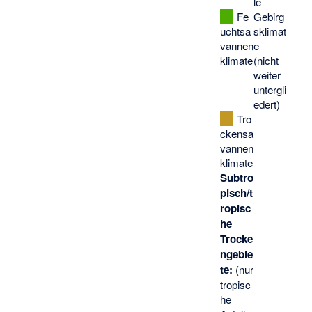
le
Fe
Gebirg
uchtsa
sklimat
vannen
e
klimate
(nicht
weiter
untergli
edert)
Tro
ckensa
vannen
klimate
Subtro
pisch/t
ropisc
he
Trocke
ngebie
te:
(nur
tropisc
he