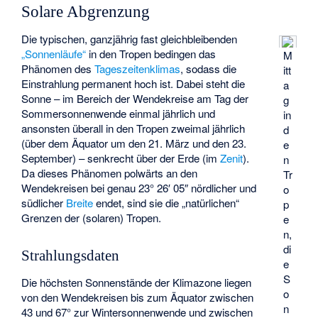
Solare Abgrenzung
Die typischen, ganzjährig fast gleichbleibenden
„Sonnenläufe“
in den Tropen bedingen das
M
Phänomen des
Tageszeitenklimas
, sodass die
itt
Einstrahlung permanent hoch ist. Dabei steht die
a
Sonne – im Bereich der Wendekreise am Tag der
g
Sommersonnenwende einmal jährlich und
in
ansonsten überall in den Tropen zweimal jährlich
d
(über dem Äquator um den 21. März und den 23.
e
September) – senkrecht über der Erde (im
Zenit
).
n
Da dieses Phänomen polwärts an den
Tr
Wendekreisen bei genau 23° 26′ 05″ nördlicher und
o
südlicher
Breite
endet, sind sie die „natürlichen“
p
Grenzen der (solaren) Tropen.
e
n,
di
Strahlungsdaten
e
S
Die höchsten Sonnenstände der Klimazone liegen
o
von den Wendekreisen bis zum Äquator zwischen
n
43 und 67° zur Wintersonnenwende und zwischen