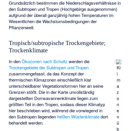
Grundsätzlich bestimmen die Niederschlagsverhältnisse in
den Subtropen und Tropen (Hochgebirge ausgenommen)
aufgrund der überall ganzjährig hohen Temperaturen im
Wesentlichen die Wachstumsbedingungen der
Pflanzenwelt.
Tropisch/subtropische Trockengebiete;
Trockenklimate
In den
Ökozonen nach Schultz
werden die
Trockengebiete der Subtropen und Tropen
Kl
zusammengefasst, da das Konzept der
i
thermischen Klimazonen einschließlich klar
m
unterscheidbarer Vegetationsformen hier an seine
a
Grenzen stößt. Die in der Karte unvollständig
z
dargestellten Dornsavannenklimate liegen zum
o
größten Teil in den Tropen, sodass dieser Klimatyp
n
hier beschrieben wird, während die vorwiegend in
e
den Subtropen liegenden
heißen Wüstenklimate
dort
n
behandelt werden.
ü
b