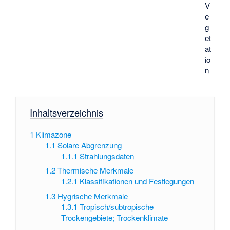
V
e
g
et
at
io
n
Inhaltsverzeichnis
1
Klimazone
1.1
Solare Abgrenzung
1.1.1
Strahlungsdaten
1.2
Thermische Merkmale
1.2.1
Klassifikationen und Festlegungen
1.3
Hygrische Merkmale
1.3.1
Tropisch/subtropische
Trockengebiete; Trockenklimate