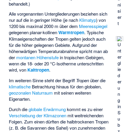
behandelt.)
ni
si
Alle vorgenannten Untergliederungen beziehen sich
er
nur auf die in geringer Höhe (je nach
Klimatyp
) von
t
1200 bis maximal 2000 m über dem
Meeresspiegel
gelegenen
planar-kollinen
Warmtropen
. Typische
Klimaeigenschaften der Tropen gelten jedoch auch
U
für die höher gelegenen Gebiete. Aufgrund der
nt
höhenwärtigen Temperaturabnahme spricht man ab
er
der
montanen Höhenstufe
in tropischen Gebirgen,
gl
wenn die 18- oder 20 °C-Isotherme unterschritten
ie
wird, von
Kalttropen
.
d
Im weiteren Sinne steht der Begriff
Tropen
über die
er
klimatische
Betrachtung hinaus für den globalen,
u
geozonalen
Naturraum
mit seinen weiteren
n
Eigenarten.
g
in
Durch die
globale Erwärmung
kommt es zu einer
S
Verschiebung der Klimazonen
mit weitreichenden
u
Folgen. Zum einen dürften die halbtrockenen Tropen
b
(z. B. die Savannen des Sahel) von zunehmenden
z