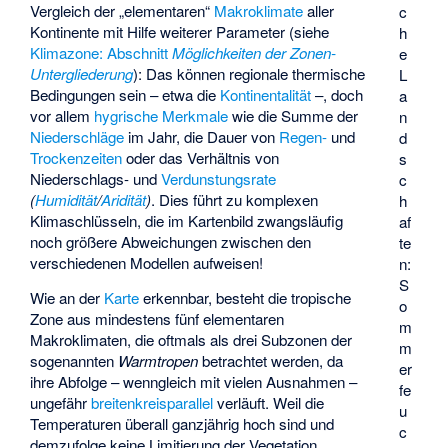
Vergleich der „elementaren“
Makroklimate
aller
c
Kontinente mit Hilfe weiterer Parameter (siehe
h
Klimazone: Abschnitt
Möglichkeiten der Zonen-
e
Untergliederung
): Das können regionale thermische
L
Bedingungen sein – etwa die
Kontinentalität
–, doch
a
vor allem
hygrische Merkmale
wie die Summe der
n
Niederschläge
im Jahr, die Dauer von
Regen-
und
d
Trockenzeiten
oder das Verhältnis von
s
Niederschlags- und
Verdunstungsrate
c
(
Humidität
/
Aridität
)
. Dies führt zu komplexen
h
Klimaschlüsseln, die im Kartenbild zwangsläufig
af
noch größere Abweichungen zwischen den
te
verschiedenen Modellen aufweisen!
n:
S
Wie an der
Karte
erkennbar, besteht die tropische
o
Zone aus mindestens fünf elementaren
m
Makroklimaten, die oftmals als drei Subzonen der
m
sogenannten
Warmtropen
betrachtet werden, da
er
ihre Abfolge – wenngleich mit vielen Ausnahmen –
fe
ungefähr
breitenkreisparallel
verläuft. Weil die
u
Temperaturen überall ganzjährig hoch sind und
c
demzufolge keine Limitierung der Vegetation