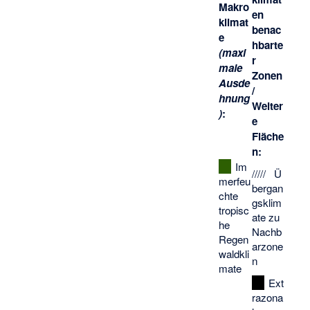
Makro
en
klimat
benac
e
hbarte
(maxi
r
male
Zonen
Ausde
/
hnung
Weiter
)
:
e
Fläche
n:
Im
///// Ü
merfeu
bergan
chte
gsklim
tropisc
ate zu
he
Nachb
Regen
arzone
waldkli
n
mate
Ext
razona