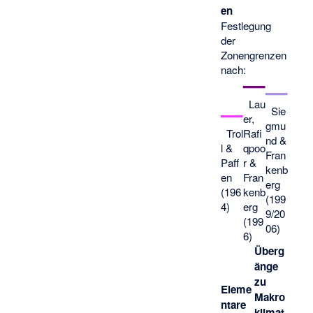
en
Festlegung
der
Zonengrenzen
nach:
—
—
Lau
—
Sie
er,
gmu
Trol
Rafi
nd &
l &
qpoo
Fran
Paff
r &
kenb
en
Fran
erg
(196
kenb
(199
4)
erg
9/20
(199
06)
6)
Überg
änge
zu
Eleme
Makro
ntare
klimat