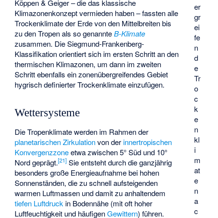
Köppen & Geiger – die das klassische
er
Klimazonenkonzept vermieden haben – fassten alle
gr
Trockenklimate der Erde von den Mittelbreiten bis
ei
zu den Tropen als so genannte
B-Klimate
fe
zusammen. Die
Siegmund-Frankenberg-
n
Klassifikation
orientiert sich im ersten Schritt an den
d
thermischen Klimazonen, um dann im zweiten
e
Schritt ebenfalls ein zonenübergreifendes Gebiet
Tr
hygrisch definierter Trockenklimate einzufügen.
o
c
k
Wettersysteme
e
n
Die Tropenklimate werden im Rahmen der
kl
planetarischen Zirkulation
von der
innertropischen
i
Konvergenzzone
etwa zwischen 5° Süd und 10°
m
[
21
]
Nord geprägt.
Sie entsteht durch die ganzjährig
at
besonders große Energieaufnahme bei hohen
e
Sonnenständen, die zu schnell aufsteigenden
n
warmen Luftmassen und damit zu anhaltendem
a
tiefen Luftdruck
in Bodennähe (mit oft hoher
c
Luftfeuchtigkeit und häufigen
Gewittern
) führen.