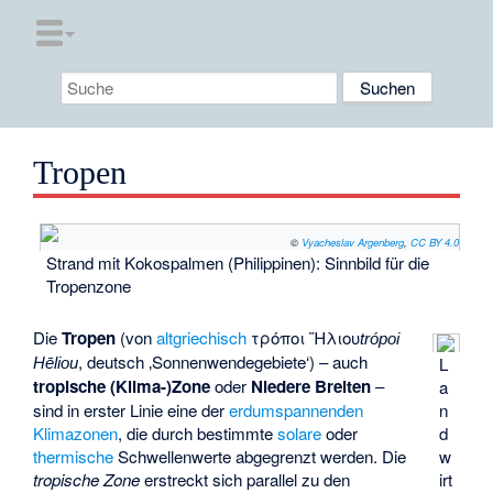
Tropen
©
Vyacheslav Argenberg
,
CC BY 4.0
Strand mit Kokospalmen (Philippinen): Sinnbild für die
Tropenzone
Die
Tropen
(von
altgriechisch
τρόποι Ἥλιου
trópoi
, deutsch
‚Sonnenwendegebiete‘
) – auch
L
Hēliou
tropische (Klima-)Zone
oder
Niedere Breiten
–
a
sind in erster Linie eine der
erdumspannenden
n
Klimazonen
, die durch bestimmte
solare
oder
d
thermische
Schwellenwerte abgegrenzt werden. Die
w
tropische Zone
erstreckt sich parallel zu den
irt