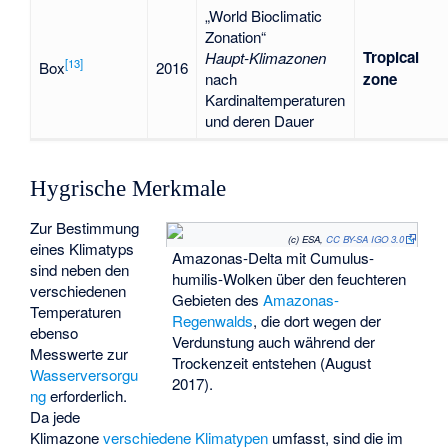
„World Bioclimatic
Zonation“
Tropical
Haupt-Klimazonen
[
13
]
Box
2016
nach
zone
Kardinaltemperaturen
und deren Dauer
Hygrische Merkmale
Zur Bestimmung
(c) ESA,
CC BY-SA IGO 3.0
eines Klimatyps
Amazonas-Delta mit
Cumulus-
sind neben den
humilis
-Wolken über den feuchteren
verschiedenen
Gebieten des
Amazonas-
Temperaturen
Regenwalds
, die dort wegen der
ebenso
Verdunstung auch während der
Messwerte zur
Trockenzeit entstehen (August
Wasserversorgu
2017).
ng
erforderlich.
Da jede
Klimazone
verschiedene Klimatypen
umfasst, sind die im