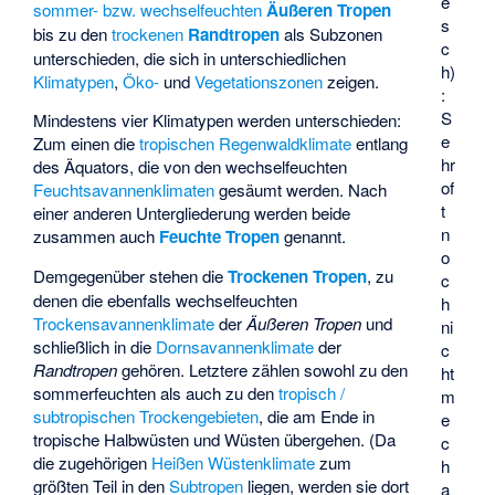
e
sommer- bzw. wechselfeuchten
Äußeren Tropen
s
bis zu den
trockenen
Randtropen
als Subzonen
c
unterschieden, die sich in unterschiedlichen
h)
Klimatypen
,
Öko-
und
Vegetationszonen
zeigen.
:
S
Mindestens vier Klimatypen werden unterschieden:
e
Zum einen die
tropischen Regenwaldklimate
entlang
hr
des Äquators, die von den wechselfeuchten
of
Feuchtsavannenklimaten
gesäumt werden. Nach
t
einer anderen Untergliederung werden beide
n
zusammen auch
Feuchte Tropen
genannt.
o
Demgegenüber stehen die
Trockenen Tropen
, zu
c
denen die ebenfalls wechselfeuchten
h
Trockensavannenklimate
der
Äußeren Tropen
und
ni
schließlich in die
Dornsavannenklimate
der
c
Randtropen
gehören. Letztere zählen sowohl zu den
ht
sommerfeuchten als auch zu den
tropisch /
m
subtropischen Trockengebieten
, die am Ende in
e
tropische Halbwüsten und Wüsten übergehen. (Da
c
die zugehörigen
Heißen Wüstenklimate
zum
h
größten Teil in den
Subtropen
liegen, werden sie dort
a