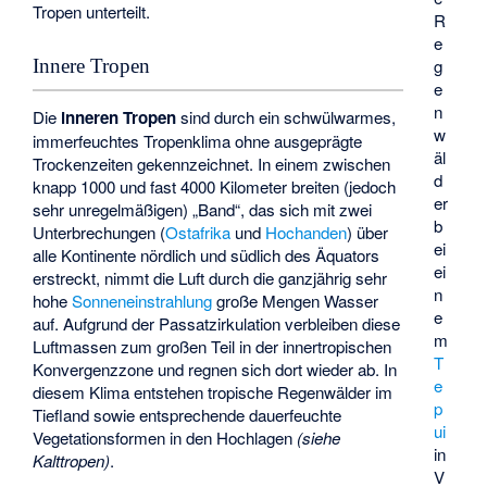
Tropen unterteilt.
R
e
Innere Tropen
g
e
n
Die
inneren Tropen
sind durch ein schwülwarmes,
w
immerfeuchtes Tropenklima ohne ausgeprägte
äl
Trockenzeiten gekennzeichnet. In einem zwischen
d
knapp 1000 und fast 4000 Kilometer breiten (jedoch
er
sehr unregelmäßigen) „Band“, das sich mit zwei
b
Unterbrechungen (
Ostafrika
und
Hochanden
) über
ei
alle Kontinente nördlich und südlich des Äquators
ei
erstreckt, nimmt die Luft durch die ganzjährig sehr
n
hohe
Sonneneinstrahlung
große Mengen Wasser
e
auf. Aufgrund der Passatzirkulation verbleiben diese
m
Luftmassen zum großen Teil in der innertropischen
T
Konvergenzzone und regnen sich dort wieder ab. In
e
diesem Klima entstehen tropische Regenwälder im
p
Tiefland sowie entsprechende dauerfeuchte
ui
Vegetationsformen in den Hochlagen
(siehe
in
Kalttropen
)
.
V