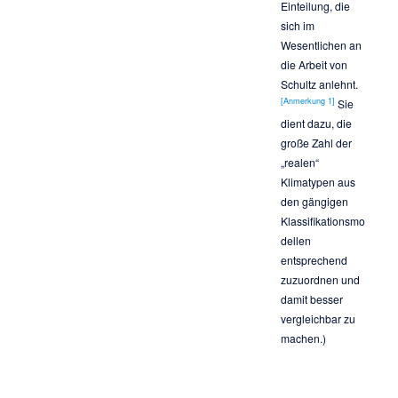
Einteilung, die
sich im
Wesentlichen an
die Arbeit von
Schultz anlehnt.
[
Anmerkung 1
]
Sie
dient dazu, die
große Zahl der
„realen“
Klimatypen aus
den gängigen
Klassifikationsmo
dellen
entsprechend
zuzuordnen und
damit besser
vergleichbar zu
machen.)