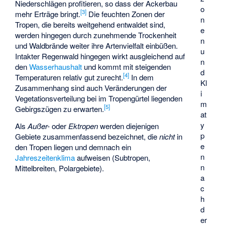
Niederschlägen profitieren, so dass der Ackerbau
o
[
3
]
mehr Erträge bringt.
Die feuchten Zonen der
n
Tropen, die bereits weitgehend entwaldet sind,
e
werden hingegen durch zunehmende Trockenheit
n
und Waldbrände weiter ihre Artenvielfalt einbüßen.
u
Intakter Regenwald hingegen wirkt ausgleichend auf
n
den
Wasserhaushalt
und kommt mit steigenden
d
[
4
]
Temperaturen relativ gut zurecht.
In dem
Kl
Zusammenhang sind auch Veränderungen der
i
Vegetationsverteilung bei im Tropengürtel liegenden
m
[
5
]
Gebirgszügen zu erwarten.
at
y
Als
Außer-
oder
Ektropen
werden diejenigen
p
Gebiete zusammenfassend bezeichnet, die
nicht
in
e
den Tropen liegen und demnach ein
n
Jahreszeitenklima
aufweisen (Subtropen,
n
Mittelbreiten, Polargebiete).
a
c
h
d
er