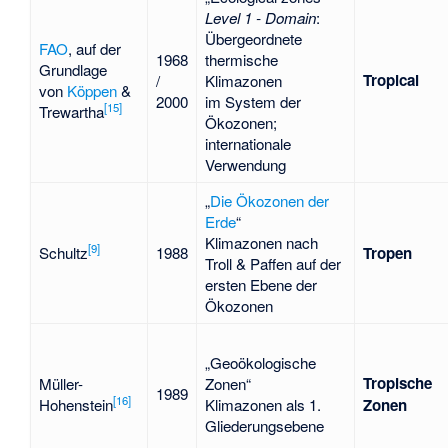
Level 1 - Domain
:
Übergeordnete
FAO
, auf der
1968
thermische
Grundlage
Tropical
/
Klimazonen
von
Köppen
&
2000
im System der
[
15
]
Trewartha
Ökozonen;
internationale
Verwendung
„
Die Ökozonen der
Erde
“
Klimazonen nach
[
9
]
Schultz
1988
Tropen
Troll & Paffen auf der
ersten Ebene der
Ökozonen
„Geoökologische
Tropische
Müller-
Zonen“
1989
[
16
]
Hohenstein
Klimazonen als 1.
Zonen
Gliederungsebene