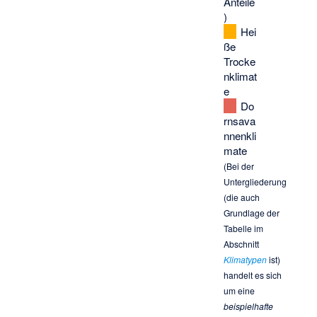
Anteile
)
Hei
ße
Trocke
nklimat
e
Do
rnsava
nnenkli
mate
(Bei der
Untergliederung
(die auch
Grundlage der
Tabelle im
Abschnitt
Klimatypen
ist)
handelt es sich
um eine
beispielhafte