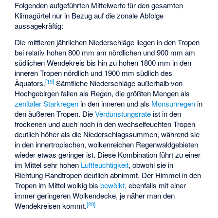
Folgenden aufgeführten Mittelwerte für den gesamten
Klimagürtel nur in Bezug auf die zonale Abfolge
aussagekräftig:
Die mittleren jährlichen Niederschläge liegen in den Tropen
bei relativ hohen 800 mm am nördlichen und 900 mm am
südlichen Wendekreis bis hin zu hohen 1800 mm in den
inneren Tropen nördlich und 1900 mm südlich des
[
19
]
Äquators.
Sämtliche Niederschläge außerhalb von
Hochgebirgen fallen als Regen, die größten Mengen als
zenitaler Starkregen
in den inneren und als
Monsunregen
in
den äußeren Tropen. Die
Verdunstungsrate
ist in den
trockenen und auch noch in den wechselfeuchten Tropen
deutlich höher als die Niederschlagssummen, während sie
in den innertropischen, wolkenreichen Regenwaldgebieten
wieder etwas geringer ist. Diese Kombination führt zu einer
im Mittel sehr hohen
Luftfeuchtigkeit
, obwohl sie in
Richtung Randtropen deutlich abnimmt. Der Himmel in den
Tropen im Mittel wolkig bis
bewölkt
, ebenfalls mit einer
immer geringeren Wolkendecke, je näher man den
[
20
]
Wendekreisen kommt.