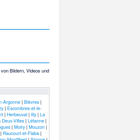
on Bildern, Videos und
n-Argonne
|
Bièvres
|
zy
|
Escombres-et-le-
rt
|
Herbeuval
|
Illy
|
La
 Deux-Villes
|
Létanne
|
gues
|
Moiry
|
Mouzon
|
|
Raucourt-et-Flaba
|
gny-Montlibert
|
Stonne
|