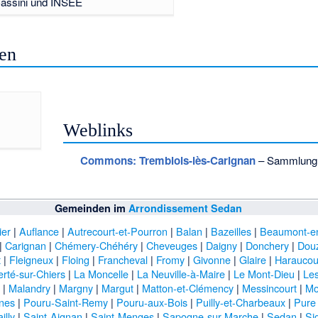
Cassini und INSEE
en
Weblinks
Commons
: Tremblois-lès-Carignan
– Sammlung v
Gemeinden im
Arrondissement Sedan
ier
|
Auflance
|
Autrecourt-et-Pourron
|
Balan
|
Bazeilles
|
Beaumont-e
|
Carignan
|
Chémery-Chéhéry
|
Cheveuges
|
Daigny
|
Donchery
|
Dou
t
|
Fleigneux
|
Floing
|
Francheval
|
Fromy
|
Givonne
|
Glaire
|
Haraucou
erté-sur-Chiers
|
La Moncelle
|
La Neuville-à-Maire
|
Le Mont-Dieu
|
Les
|
Malandry
|
Margny
|
Margut
|
Matton-et-Clémency
|
Messincourt
|
Mo
nes
|
Pouru-Saint-Remy
|
Pouru-aux-Bois
|
Puilly-et-Charbeaux
|
Pure
illy
|
Saint-Aignan
|
Saint-Menges
|
Sapogne-sur-Marche
|
Sedan
|
Si