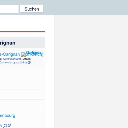
rignan
te:
NordNordWest
, Lizenz:
 Commons by-sa-3.0 de
xembourg
5′
O