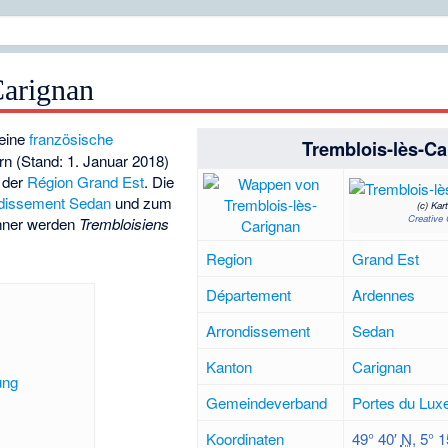
Carignan
 eine
französische
Tremblois-lès-Ca
n (Stand: 1. Januar 2018)
 der
Région
Grand Est
. Die
dissement
Sedan
und zum
(c)
Kar
Creative
hner werden
Trembloisiens
Region
Grand Est
Département
Ardennes
Arrondissement
Sedan
Kanton
Carignan
ung
Gemeindeverband
Portes du Lu
Koordinaten
49° 40′
N
,
5° 1