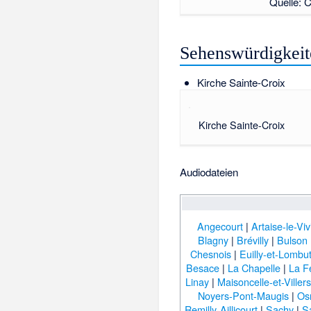
Quelle: 
Sehenswürdigkeit
Kirche Sainte-Croix
Kirche Sainte-Croix
Audiodateien
Angecourt
|
Artaise-le-Viv
Blagny
|
Brévilly
|
Bulson
Chesnois
|
Euilly-et-Lombu
Besace
|
La Chapelle
|
La F
Linay
|
Maisoncelle-et-Villers
Noyers-Pont-Maugis
|
Os
Remilly-Aillicourt
|
Sachy
|
Sa