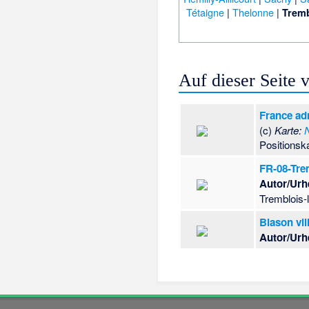
Tétaigne
|
Thelonne
|
Tremb
Auf dieser Seite
France ad
(c)
Karte:
Positionsk
FR-08-Tre
Autor/Urh
Tremblois-
Blason vil
Autor/Urh