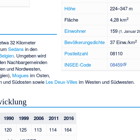
Höhe
224–347 m
2
Fläche
4,28 km
Einwohner
159
(1. Januar 2
2
Bevölkerungsdichte
37 Einw./km
 etwa 32 Kilometer
trum
Sedans
in den
Postleitzahl
08110
Belgien
. Umgeben wird
 den Nachbargemeinden
INSEE-Code
08459
en und Nordwesten,
gien),
Mogues
im Osten,
n und Südosten sowie
Les Deux-Villes
im Westen und Südwesten.
wicklung
1990
1999
2006
2011
2016
120
125
113
114
164