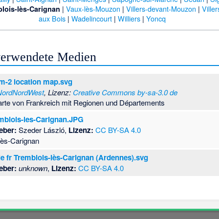
|
Vaux-lès-Mouzon
|
Villers-devant-Mouzon
|
Ville
lois-lès-Carignan
aux Bois
|
Wadelincourt
|
Williers
|
Yoncq
 verwendete Medien
m-2 location map.svg
NordNordWest
, Lizenz:
Creative Commons by-sa-3.0 de
arte von Frankreich mit Regionen und Départements
mblois-les-Carignan.JPG
eber:
Szeder László,
Lizenz:
CC BY-SA 4.0
lès-Carignan
le fr Tremblois-lès-Carignan (Ardennes).svg
eber:
unknown
,
Lizenz:
CC BY-SA 4.0