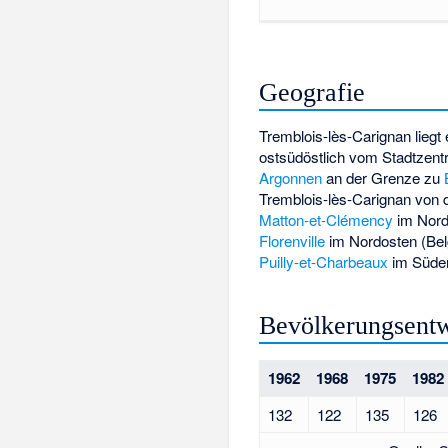
Geografie
Tremblois-lès-Carignan liegt
ostsüdöstlich vom Stadtzen
Argonnen
an der Grenze zu
Tremblois-lès-Carignan von
Matton-et-Clémency
im Nord
Florenville
im Nordosten (Bel
Puilly-et-Charbeaux
im Süde
Bevölkerungsent
1962
1968
1975
1982
132
122
135
126