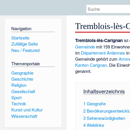
Tremblois-lès-
Navigation
Startseite
Tremblois-lès-Carignan
ist
Zufällige Seite
Gemeinde
mit 159 Einwohner
Neu / Featured
im
Département
Ardennes
in
Gemeinde gehört zum
Arron
Themenportale
Kanton
Carignan
. Die Einwo
genannt.
Geographie
Geschichte
Religion
Inhaltsverzeichnis
Gesellschaft
Sport
1
Geografie
Technik
Kunst und Kultur
2
Bevölkerungsentwickl
Wissenschaft
3
Sehenswürdigkeiten
4
Weblinks