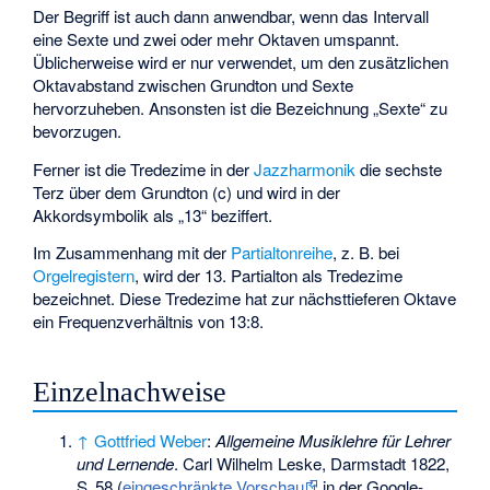
Der Begriff ist auch dann anwendbar, wenn das Intervall
eine Sexte und zwei oder mehr Oktaven umspannt.
Üblicherweise wird er nur verwendet, um den zusätzlichen
Oktavabstand zwischen Grundton und Sexte
hervorzuheben. Ansonsten ist die Bezeichnung „Sexte“ zu
bevorzugen.
Ferner ist die Tredezime in der
Jazzharmonik
die sechste
Terz über dem Grundton (c) und wird in der
Akkordsymbolik als „13“ beziffert.
Im Zusammenhang mit der
Partialtonreihe
, z. B. bei
Orgelregistern
, wird der 13. Partialton als Tredezime
bezeichnet. Diese Tredezime hat zur nächsttieferen Oktave
ein Frequenzverhältnis von 13:8.
Einzelnachweise
↑
Gottfried Weber
:
Allgemeine Musiklehre für Lehrer
und Lernende
. Carl Wilhelm Leske, Darmstadt 1822,
S.
58
(
eingeschränkte Vorschau
in der Google-