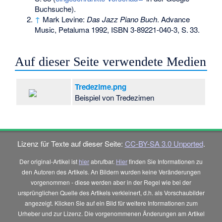
Buchsuche).
↑
Mark Levine:
Das Jazz Piano Buch
. Advance
Music, Petaluma 1992,
ISBN 3-89221-040-3
,
S.
33
.
Auf dieser Seite verwendete Medien
Tredezime.png
Beispiel von Tredezimen
Lizenz für Texte auf dieser Seite:
CC-BY-SA 3.0 Unported
.
Der original-Artikel ist
hier
abrufbar.
Hier
finden Sie Informationen zu
den Autoren des Artikels. An Bildern wurden keine Veränderungen
vorgenommen - diese werden aber in der Regel wie bei der
ursprünglichen Quelle des Artikels verkleinert, d.h. als Vorschaubilder
angezeigt. Klicken Sie auf ein Bild für weitere Informationen zum
Urheber und zur Lizenz. Die vorgenommenen Änderungen am Artikel