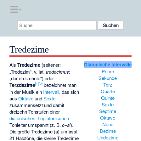
Tredezime
Diatonische Intervalle
Als
Tredezime
(seltener:
Prime
„Tredezim“, v. lat.
tredecimus
:
Sekunde
„der dreizehnte“) oder
[1]
[2]
Terz
Terzdezime
bezeichnet man
Quarte
in der Musik ein
Intervall
, das sich
Quinte
aus
Oktave
und
Sexte
Sexte
zusammensetzt und damit
Septime
dreizehn Tonstufen einer
Oktave
diatonischen
,
heptatonischen
None
Tonleiter umspannt (z. B.
c–a’
).
Dezime
Die große Tredezime (a) umfasst
Undezime
21 Halbtöne, die kleine Tredezime