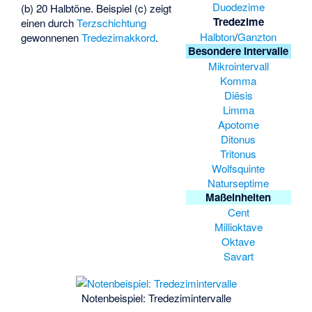
Duodezime
(b) 20 Halbtöne. Beispiel (c) zeigt
Tredezime
einen durch
Terzschichtung
Halbton
/
Ganzton
gewonnenen
Tredezimakkord
.
Besondere Intervalle
Mikrointervall
Komma
Diësis
Limma
Apotome
Ditonus
Tritonus
Wolfsquinte
Naturseptime
Maßeinheiten
Cent
Millioktave
Oktave
Savart
Notenbeispiel: Tredezimintervalle