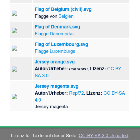
Flag of Belgium (civil).svg
Flagge von
Belgien
Flag of Denmark.svg
Flagge Dänemarks
Flag of Luxembourg.svg
Flagge Luxemburgs
Jersey orange.svg
Autor/Urheber:
unknown
,
Lizenz:
CC BY-
SA 3.0
Jersey magenta.svg
Autor/Urheber:
Repf72
,
Lizenz:
CC BY-SA
4.0
Jersey magenta
Lizenz für Texte auf dieser Seite:
CC-BY-SA 3.0 Unported
.