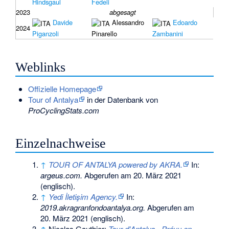
Hindsgaul
Fedeli
2023
abgesagt
Davide
Alessandro
Edoardo
2024
Piganzoli
Pinarello
Zambanini
Weblinks
Offizielle Homepage
Tour of Antalya
in der Datenbank von
ProCyclingStats.com
Einzelnachweise
↑
TOUR OF ANTALYA powered by AKRA.
In:
argeus.com.
Abgerufen am 20. März 2021
(englisch).
↑
Yedi İletişim Agency.
In:
2019.akragranfondoantalya.org.
Abgerufen am
20. März 2021
(englisch).
↑
Nicolas Gauthier:
Tour d'Antalya - Prévu en