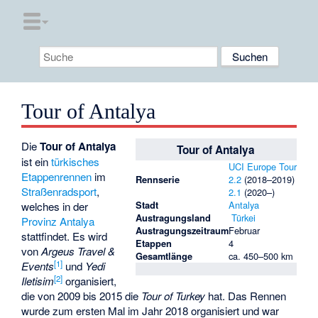
Tour of Antalya
Die
Tour of Antalya
Tour of Antalya
ist ein
türkisches
UCI Europe Tour
Etappenrennen
im
Rennserie
2.2
(2018–2019)
Straßenradsport
,
2.1
(2020–)
Stadt
Antalya
welches in der
Austragungsland
Türkei
Provinz
Antalya
Austragungszeitraum
Februar
stattfindet. Es wird
Etappen
4
von
Argeus Travel &
Gesamtlänge
ca. 450–500 km
[
1
]
Events
und
Yedi
[
2
]
Iletisim
organisiert,
die von 2009 bis 2015 die
Tour of Turkey
hat. Das Rennen
wurde zum ersten Mal im Jahr 2018 organisiert und war