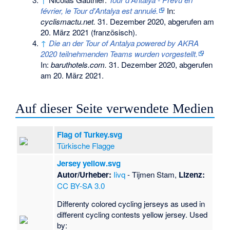
février, le Tour d'Antalya est annulé.
In:
cyclismactu.net.
31. Dezember 2020,
abgerufen am
20. März 2021
(französisch).
↑
Die an der Tour of Antalya powered by AKRA
2020 teilnehmenden Teams wurden vorgestellt.
In:
baruthotels.com.
31. Dezember 2020,
abgerufen
am 20. März 2021
.
Auf dieser Seite verwendete Medien
Flag of Turkey.svg
Türkische Flagge
Jersey yellow.svg
Autor/Urheber:
Iivq
- Tijmen Stam,
Lizenz:
CC BY-SA 3.0
Differenty colored cycling jerseys as used in
different cycling contests yellow jersey. Used
by: