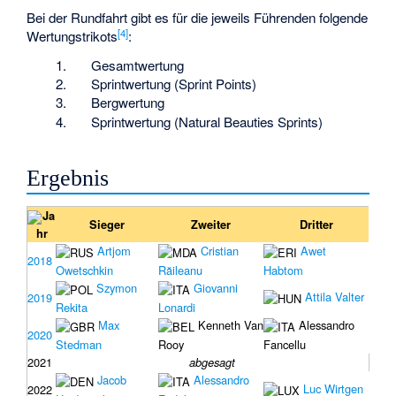
Bei der Rundfahrt gibt es für die jeweils Führenden folgende
[
4
]
Wertungstrikots
:
Gesamtwertung
Sprintwertung (Sprint Points)
Bergwertung
Sprintwertung (Natural Beauties Sprints)
Ergebnis
Ja
Sieger
Zweiter
Dritter
hr
Artjom
Cristian
Awet
2018
Owetschkin
Răileanu
Habtom
Szymon
Giovanni
Attila Valter
2019
Rekita
Lonardi
Max
Kenneth Van
Alessandro
2020
Stedman
Rooy
Fancellu
2021
abgesagt
Jacob
Alessandro
Luc Wirtgen
2022