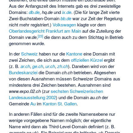
Aus der Anfangszeit des Internets gab es drei zweistellige
Domains:
db.de
,
hq.de
und
ix.de
. (Die für lange Zeit vierte
Zwei-Buchstaben-Domain
bb.de
war zur Zeit der Regelung
nicht mehr registriert.)
Volkswagen
klagte vor dem
Oberlandesgericht Frankfurt am Main
auf die Zuteilung der
[
23
]
Domain
vw.de
,
die dann auch zu dem Stichtag in Betrieb
genommen wurde.
In der
Schweiz
haben nur die
Kantone
eine Domain mit
zwei Zeichen, die sich aus dem
offiziellen Kürzel
ergibt
(z. B.
ar.ch
,
ge.ch
,
ur.ch
,
zh.ch
). Daneben wird von der
Bundeskanzlei
die Domain
ch.ch
betrieben. Abgesehen
von diesen Ausnahmen müssen Schweizer Domains aus
mindestens drei Zeichen bestehen. Ausnahmen sind
www.expo.02.ch
(zur
sechsten Schweizerischen
Landesausstellung 2002
) und die Domain
au.ch
der
Gemeinde
Au
im
Kanton St. Gallen
.
In anderen Fällen sind für die zweite Namensebene nur
wenige vorgegebene Namen möglich; der eigentliche
Name wird dann als Third-Level-Domain definiert (z. B.
example.co.uk
). Ein Beispiel war die britische
.uk
-Domain,