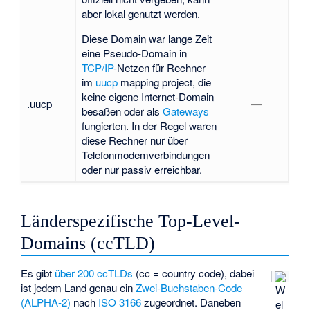
aber lokal genutzt werden.
Diese Domain war lange Zeit
eine Pseudo-Domain in
TCP/IP
-Netzen für Rechner
im
uucp
mapping project, die
keine eigene Internet-Domain
.uucp
—
besaßen oder als
Gateways
fungierten. In der Regel waren
diese Rechner nur über
Telefonmodemverbindungen
oder nur passiv erreichbar.
Länderspezifische Top-Level-
Domains (ccTLD)
Es gibt
über 200 ccTLDs
(cc = country code), dabei
ist jedem Land genau ein
Zwei-Buchstaben-Code
W
(ALPHA-2)
nach
ISO 3166
zugeordnet. Daneben
el