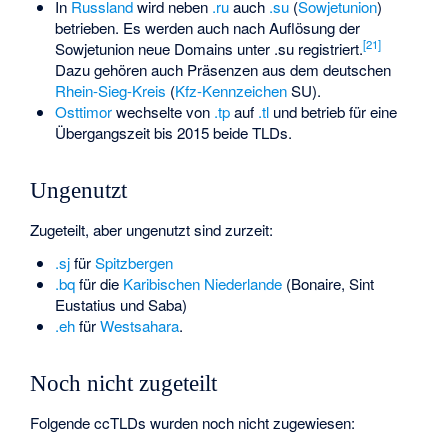
In
Russland
wird neben
.ru
auch
.su
(
Sowjetunion
)
betrieben. Es werden auch nach Auflösung der
[
21
]
Sowjetunion neue Domains unter .su registriert.
Dazu gehören auch Präsenzen aus dem deutschen
Rhein-Sieg-Kreis
(
Kfz-Kennzeichen
SU).
Osttimor
wechselte von
.tp
auf
.tl
und betrieb für eine
Übergangszeit bis 2015 beide TLDs.
Ungenutzt
Zugeteilt, aber ungenutzt sind zurzeit:
.sj
für
Spitzbergen
.bq
für die
Karibischen Niederlande
(Bonaire, Sint
Eustatius und Saba)
.eh
für
Westsahara
.
Noch nicht zugeteilt
Folgende ccTLDs wurden noch nicht zugewiesen: