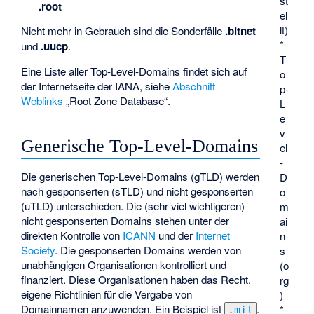
st
.root
el
lt)
Nicht mehr in Gebrauch sind die Sonderfälle
.bitnet
*
und
.uucp
.
T
Eine Liste aller Top-Level-Domains findet sich auf
o
der Internetseite der IANA, siehe
Abschnitt
p-
Weblinks
„Root Zone Database“.
L
e
v
Generische Top-Level-Domains
el
-
Die generischen Top-Level-Domains (gTLD) werden
D
nach gesponserten (sTLD) und nicht gesponserten
o
(uTLD) unterschieden. Die (sehr viel wichtigeren)
m
nicht gesponserten Domains stehen unter der
ai
direkten Kontrolle von
ICANN
und der
Internet
n
Society
. Die gesponserten Domains werden von
s
unabhängigen Organisationen kontrolliert und
(o
finanziert. Diese Organisationen haben das Recht,
rg
eigene Richtlinien für die Vergabe von
)
Domainnamen anzuwenden. Ein Beispiel ist
.
*
.mil