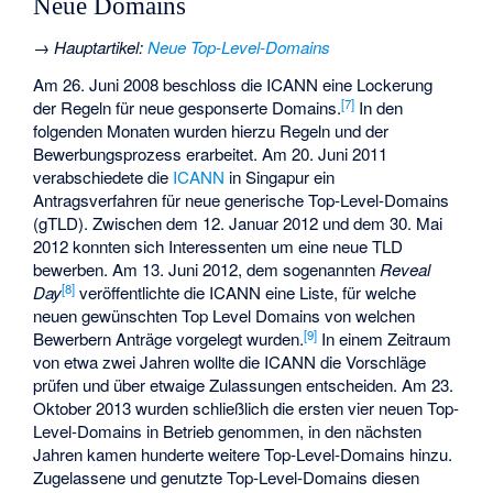
Neue Domains
→
Hauptartikel
:
Neue Top-Level-Domains
Am 26. Juni 2008 beschloss die ICANN eine Lockerung
[
7
]
der Regeln für neue gesponserte Domains.
In den
folgenden Monaten wurden hierzu Regeln und der
Bewerbungsprozess erarbeitet. Am 20. Juni 2011
verabschiedete die
ICANN
in Singapur ein
Antragsverfahren für neue generische Top-Level-Domains
(gTLD). Zwischen dem 12. Januar 2012 und dem 30. Mai
2012 konnten sich Interessenten um eine neue TLD
bewerben. Am 13. Juni 2012, dem sogenannten
Reveal
[
8
]
Day
veröffentlichte die ICANN eine Liste, für welche
neuen gewünschten Top Level Domains von welchen
[
9
]
Bewerbern Anträge vorgelegt wurden.
In einem Zeitraum
von etwa zwei Jahren wollte die ICANN die Vorschläge
prüfen und über etwaige Zulassungen entscheiden. Am 23.
Oktober 2013 wurden schließlich die ersten vier neuen Top-
Level-Domains in Betrieb genommen, in den nächsten
Jahren kamen hunderte weitere Top-Level-Domains hinzu.
Zugelassene und genutzte Top-Level-Domains diesen