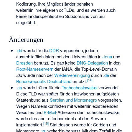
Kodierung. Ihre Mitgliedsländer behalten
weiterhin ihre eigenen ccTLDs, und es werden auch
keine länderspezifischen Subdomains von .eu
eingeführt.
Änderungen
.dd
wurde für die
DDR
vorgesehen, jedoch
ausschließlich intern bei den Universitäten in
Jena
und
Dresden
benutzt. Es gab keine
DNS-Delegation
in den
Root-Nameservern
der IANA, die Top-Level-Domain
.dd
wurde nach der
Wiedervereinigung
durch
.de
der
[
14
]
Bundesrepublik Deutschland
ersetzt.
.cs
wurde früher für die
Tschechoslowakei
verwendet.
Diese TLD war später für den inzwischen aufgelösten
Staatenbund aus
Serbien und Montenegro
vorgesehen.
Wegen Namenskonflikten mit weiterhin existierenden
Websites und
E-Mail
-Adressen der Tschechoslowakei
wurde dies aber offenbar nicht auf den Servern
[
15
]
implementiert.
Stattdessen wurde für Serbien und
Montenegro
.yu
weiterhin benutzt. Mit dem Zerfall in die