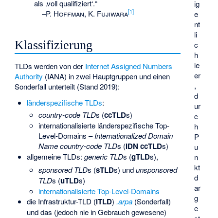
als ‚voll qualifiziert‘.“
ig
[
1
]
–
P. Hoffman, K. Fujiwara
e
nt
li
Klassifizierung
c
h
le
TLDs werden von der
Internet Assigned Numbers
er
Authority
(IANA) in zwei Hauptgruppen und einen
,
Sonderfall unterteilt (Stand 2019):
d
länderspezifische TLDs
:
ur
country-code TLD
s (
ccTLD
s)
c
internationalisierte länderspezifische Top-
h
Level-Domains
–
Internationalized Domain
P
Name country-code TLD
s (
IDN ccTLD
s)
u
allgemeine TLDs:
generic TLD
s (
gTLD
s),
n
kt
sponsored TLD
s (
sTLD
s) und
unsponsored
d
TLD
s (
uTLD
s)
ar
internationalisierte Top-Level-Domains
g
die Infrastruktur-TLD (
iTLD
)
.arpa
(Sonderfall)
e
und das (jedoch nie in Gebrauch gewesene)