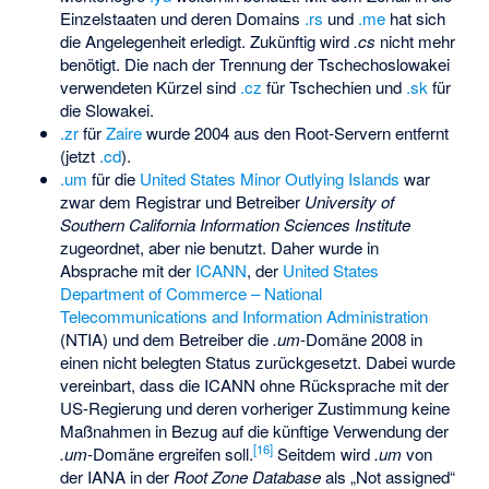
Einzelstaaten und deren Domains
.rs
und
.me
hat sich
die Angelegenheit erledigt. Zukünftig wird
.cs
nicht mehr
benötigt. Die nach der Trennung der Tschechoslowakei
verwendeten Kürzel sind
.cz
für Tschechien und
.sk
für
die Slowakei.
.zr
für
Zaire
wurde 2004 aus den Root-Servern entfernt
(jetzt
.cd
).
.um
für die
United States Minor Outlying Islands
war
zwar dem Registrar und Betreiber
University of
Southern California Information Sciences Institute
zugeordnet, aber nie benutzt. Daher wurde in
Absprache mit der
ICANN
, der
United States
Department of Commerce – National
Telecommunications and Information Administration
(NTIA) und dem Betreiber die
.um
-Domäne 2008 in
einen nicht belegten Status zurückgesetzt. Dabei wurde
vereinbart, dass die ICANN ohne Rücksprache mit der
US-Regierung und deren vorheriger Zustimmung keine
Maßnahmen in Bezug auf die künftige Verwendung der
[
16
]
.um
-Domäne ergreifen soll.
Seitdem wird
.um
von
der IANA in der
Root Zone Database
als „Not assigned“