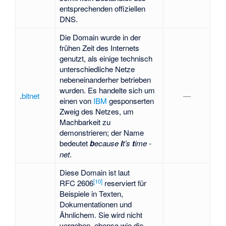
entsprechenden offiziellen
DNS.
Die Domain wurde in der
frühen Zeit des Internets
genutzt, als einige technisch
unterschiedliche Netze
nebeneinanderher betrieben
wurden. Es handelte sich um
.
bitnet
—
einen von
IBM
gesponserten
Zweig des Netzes, um
Machbarkeit zu
demonstrieren; der Name
bedeutet
b
ecause
i
t’s
t
ime -
net
.
Diese Domain ist laut
[
10
]
RFC 2606
reserviert für
Beispiele in Texten,
Dokumentationen und
Ähnlichem. Sie wird nicht
vergeben, ebenso wie die