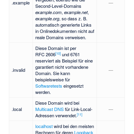
.example
—
Second-Level-Domains
example.com
,
example.net
,
example.org
, so dass z. B.
automatisch generierte Links
in Onlinedokumenten nicht auf
reale Domains verweisen.
Diese Domain ist per
[
10
]
RFC 2606
und 6761
reserviert als Beispiel für eine
garantiert nicht vorhandene
.invalid
—
Domain. Sie kann
beispielsweise für
Softwaretests
eingesetzt
werden.
Diese Domain wird bei
.local
Multicast DNS
für Link-Local-
—
[
11
]
Adressen verwendet.
localhost
wird bei den meisten
Rechnern für deren
Loopback