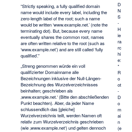
D
“Strictly speaking, a fully qualified domain
N
name would include every label, including the
S
zero-length label of the root; such a name
-
would be written ‘www.example.net.’ (note the
H
terminating dot). But, because every name
ie
eventually shares the common root, names
ra
are often written relative to the root (such as
rc
‘www.example.net’) and are still called ‘fully
hi
qualified’.”
e:
„Streng genommen würde ein voll
*
qualifizierter Domainname alle
R
Bezeichnungen inklusive der Null-Längen-
o
Bezeichnung des Wurzelverzeichnisses
ot
beinhalten; geschrieben als
-
‚www.example.net.‘ (Bitte den abschließenden
D
Punkt beachten). Aber, da jeder Name
o
schlussendlich das [gleiche]
m
Wurzelverzeichnis teilt, werden Namen oft
ai
relativ zum Wurzelverzeichnis geschrieben
n
(wie ‚www.example.net‘) und gelten dennoch
(e