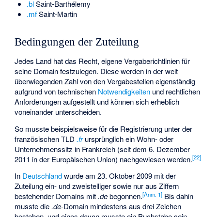
.bl
Saint-Barthélemy
.mf
Saint-Martin
Bedingungen der Zuteilung
Jedes Land hat das Recht, eigene Vergaberichtlinien für
seine Domain festzulegen. Diese werden in der weit
überwiegenden Zahl von den Vergabestellen eigenständig
aufgrund von technischen
Notwendigkeiten
und rechtlichen
Anforderungen aufgestellt und können sich erheblich
voneinander unterscheiden.
So musste beispielsweise für die Registrierung unter der
französischen TLD
.fr
ursprünglich ein Wohn- oder
Unternehmenssitz in Frankreich (seit dem 6. Dezember
[
22
]
2011 in der Europäischen Union) nachgewiesen werden.
In
Deutschland
wurde am 23. Oktober 2009 mit der
Zuteilung ein- und zweistelliger sowie nur aus Ziffern
[
Anm. 1
]
bestehender Domains mit
.de
begonnen.
Bis dahin
musste die
.de
-Domain mindestens aus drei Zeichen
bestehen, und eines davon musste ein Buchstabe sein.