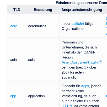
Existierende gesponserte Dom
TLD
Bedeutung
Anspruchsberechtigung
In der
Luftfahrt
tätige
.aero
aeronautics
Organisationen
Personen und
Unternehmen, die sich
innerhalb der ICANN-
Region
.asia
asia
[
4
]
Asien/Australien/Pazifik
befinden (seit Oktober
2007 für jeden
zugänglich)
Gedacht für
Apps
, jedoch
herrscht keine
.app
application
Verpflichtung, es auch
nur für solche zu nutzen.
HTTPS
ist verpflichtend.