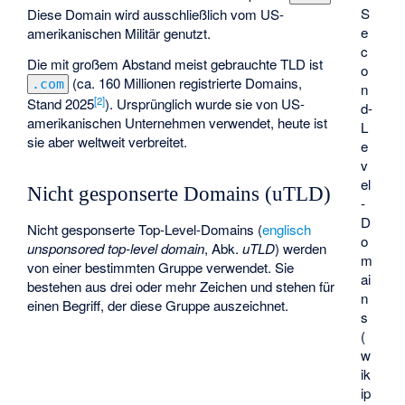
S
Diese Domain wird ausschließlich vom US-
e
amerikanischen Militär genutzt.
c
Die mit großem Abstand meist gebrauchte TLD ist
o
(ca. 160 Millionen registrierte Domains,
.com
n
[
2
]
Stand 2025
). Ursprünglich wurde sie von US-
d-
amerikanischen Unternehmen verwendet, heute ist
L
sie aber weltweit verbreitet.
e
v
el
Nicht gesponserte Domains (uTLD)
-
D
Nicht gesponserte Top-Level-Domains (
englisch
o
unsponsored top-level domain
, Abk.
uTLD
) werden
m
von einer bestimmten Gruppe verwendet. Sie
ai
bestehen aus drei oder mehr Zeichen und stehen für
n
einen Begriff, der diese Gruppe auszeichnet.
s
(
w
ik
ip