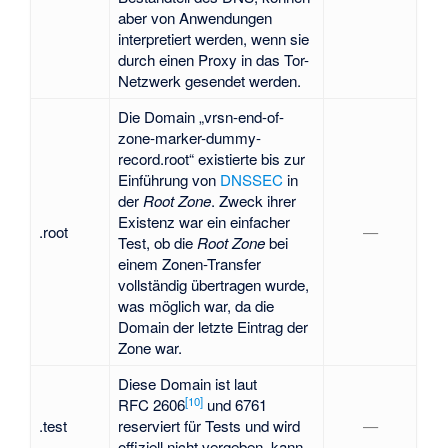
aber von Anwendungen
interpretiert werden, wenn sie
durch einen Proxy in das Tor-
Netzwerk gesendet werden.
Die Domain „vrsn-end-of-
zone-marker-dummy-
record.root“ existierte bis zur
Einführung von
DNSSEC
in
der
Root Zone
. Zweck ihrer
Existenz war ein einfacher
.root
—
Test, ob die
Root Zone
bei
einem Zonen-Transfer
vollständig übertragen wurde,
was möglich war, da die
Domain der letzte Eintrag der
Zone war.
Diese Domain ist laut
[
10
]
RFC 2606
und 6761
.test
reserviert für Tests und wird
—
offiziell nicht vergeben, kann