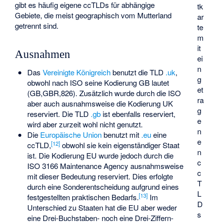
gibt es häufig eigene ccTLDs für abhängige
tk
Gebiete, die meist geographisch vom Mutterland
ar
getrennt sind.
te
m
it
Ausnahmen
ei
n
Das
Vereinigte Königreich
benutzt die TLD
.uk
,
g
obwohl nach ISO seine Kodierung GB lautet
et
(GB,GBR,826). Zusätzlich wurde durch die ISO
ra
aber auch ausnahmsweise die Kodierung UK
g
reserviert. Die TLD
.gb
ist ebenfalls reserviert,
e
wird aber zurzeit wohl nicht genutzt.
n
Die
Europäische Union
benutzt mit
.eu
eine
e
[
12
]
ccTLD,
obwohl sie kein eigenständiger Staat
n
ist. Die Kodierung EU wurde jedoch durch die
c
ISO 3166 Maintenance Agency ausnahmsweise
c
mit dieser Bedeutung reserviert. Dies erfolgte
T
durch eine Sonderentscheidung aufgrund eines
L
[
13
]
festgestellten praktischen Bedarfs.
Im
D
Unterschied zu Staaten hat die EU aber weder
s
eine Drei-Buchstaben- noch eine Drei-Ziffern-