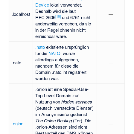
Device
lokal verwendet.
Deshalb wird sie laut
.localhost
—
[
10
]
RFC 2606
und 6761 nicht
anderweitig vergeben, da sie
in der Regel ohnehin nicht
erreichbar wäre.
.nato
existierte ursprünglich
für die
NATO
, wurde
allerdings aufgegeben,
.nato
—
nachdem für diese die
Domain .nato.int registriert
worden war.
.onion ist eine Special-Use-
Top-Level-Domain zur
Nutzung von
hidden services
(deutsch ‚versteckte Dienste‘)
im Anonymisierungsdienst
The Onion Routing
(Tor). Die
.onion
—
.onion-Adressen sind nicht
Bestandteil des DNS, können