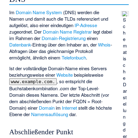
Im
Domain Name System
(DNS) werden die
Namen und damit auch die TLDs referenziert und
S
aufgelöst, also einer eindeutigen
IP-Adresse
c
zugeordnet. Der
Domain Name Registrar
legt dabei
h
im Rahmen der
Domain-Registrierung
einen
e
Datenbank
-Eintrag über den Inhaber an, der
Whois
-
m
Abfragen über das gleichnamige Protokoll
at
ermöglicht, ähnlich einem
Telefonbuch
.
is
c
Ist der vollständige Domain-Name eines Servers
h
beziehungsweise einer
Website
beispielsweise
e
, so entspricht die
www.example.com.
D
Buchstabenkombination
.com
der Top-Level-
ar
Domain dieses Namens. Der letzte Abschnitt (vor
st
dem abschließenden Punkt der
FQDN
= Root-
el
Domain) einer
Domain
im
Internet
stellt die höchste
lu
Ebene der
Namensauflösung
dar.
n
g
d
Abschließender Punkt
er