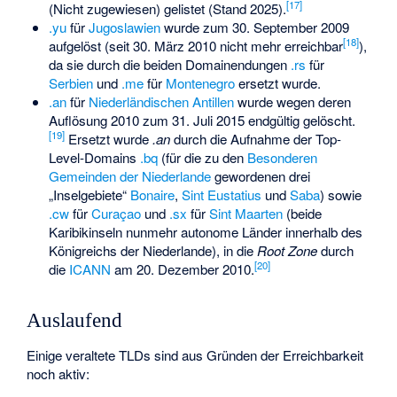
[
17
]
(Nicht zugewiesen) gelistet (Stand 2025).
.yu
für
Jugoslawien
wurde zum 30. September 2009
[
18
]
aufgelöst (seit 30. März 2010 nicht mehr erreichbar
),
da sie durch die beiden Domainendungen
.rs
für
Serbien
und
.me
für
Montenegro
ersetzt wurde.
.an
für
Niederländischen Antillen
wurde wegen deren
Auflösung 2010 zum 31. Juli 2015 endgültig gelöscht.
[
19
]
Ersetzt wurde
.an
durch die Aufnahme der Top-
Level-Domains
.bq
(für die zu den
Besonderen
Gemeinden der Niederlande
gewordenen drei
„Inselgebiete“
Bonaire
,
Sint Eustatius
und
Saba
) sowie
.cw
für
Curaçao
und
.sx
für
Sint Maarten
(beide
Karibikinseln nunmehr autonome Länder innerhalb des
Königreichs der Niederlande), in die
Root Zone
durch
[
20
]
die
ICANN
am 20. Dezember 2010.
Auslaufend
Einige veraltete TLDs sind aus Gründen der Erreichbarkeit
noch aktiv: