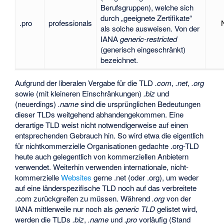
Berufsgruppen), welche sich
durch „geeignete Zertifikate“
.pro
professionals
als solche ausweisen. Von der
IANA
generic-restricted
(generisch eingeschränkt)
bezeichnet.
Aufgrund der liberalen Vergabe für die TLD
.com
,
.net
,
.org
sowie (mit kleineren Einschränkungen)
.biz
und
(neuerdings)
.name
sind die ursprünglichen Bedeutungen
dieser TLDs weitgehend abhandengekommen. Eine
derartige TLD weist nicht notwendigerweise auf einen
entsprechenden Gebrauch hin. So wird etwa die eigentlich
für nichtkommerzielle Organisationen gedachte .org-TLD
heute auch gelegentlich von kommerziellen Anbietern
verwendet. Weiterhin verwenden internationale, nicht-
kommerzielle
Websites
gerne .net (oder .org), um weder
auf eine länderspezifische TLD noch auf das verbreitete
.com zurückgreifen zu müssen. Während
.org
von der
IANA mittlerweile nur noch als
generic TLD
gelistet wird,
werden die TLDs
.biz
,
.name
und
.pro
vorläufig (Stand