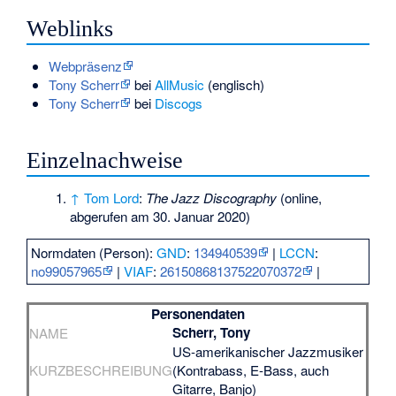
Weblinks
Webpräsenz
Tony Scherr
bei
AllMusic
(englisch)
Tony Scherr
bei
Discogs
Einzelnachweise
↑
Tom Lord
:
The Jazz Discography
(online,
abgerufen am 30. Januar 2020)
Normdaten (Person):
GND
:
134940539
|
LCCN
:
no99057965
|
VIAF
:
26150868137522070372
|
Personendaten
Scherr, Tony
NAME
US-amerikanischer Jazzmusiker
KURZBESCHREIBUNG
(Kontrabass, E-Bass, auch
Gitarre, Banjo)