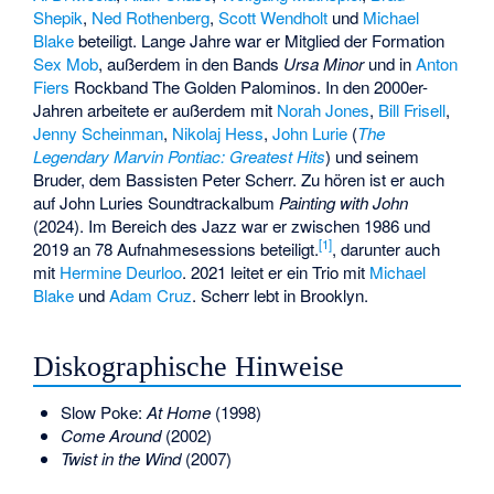
Shepik
,
Ned Rothenberg
,
Scott Wendholt
und
Michael
Blake
beteiligt. Lange Jahre war er Mitglied der Formation
Sex Mob
, außerdem in den Bands
Ursa Minor
und in
Anton
Fiers
Rockband The Golden Palominos. In den 2000er-
Jahren arbeitete er außerdem mit
Norah Jones
,
Bill Frisell
,
Jenny Scheinman
,
Nikolaj Hess
,
John Lurie
(
The
Legendary Marvin Pontiac: Greatest Hits
) und seinem
Bruder, dem Bassisten
Peter Scherr
. Zu hören ist er auch
auf John Luries Soundtrackalbum
Painting with John
(2024). Im Bereich des Jazz war er zwischen 1986 und
[1]
2019 an 78 Aufnahmesessions beteiligt.
, darunter auch
mit
Hermine Deurloo
. 2021 leitet er ein Trio mit
Michael
Blake
und
Adam Cruz
. Scherr lebt in Brooklyn.
Diskographische Hinweise
Slow Poke:
At Home
(1998)
Come Around
(2002)
Twist in the Wind
(2007)