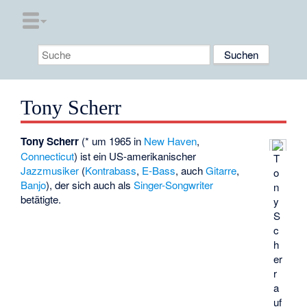
Tony Scherr
Tony Scherr
(* um 1965 in
New Haven
,
Connecticut
) ist ein US-amerikanischer
T
Jazzmusiker
(
Kontrabass
,
E-Bass
, auch
Gitarre
,
o
Banjo
), der sich auch als
Singer-Songwriter
n
betätigte.
y
S
c
h
er
r
a
uf