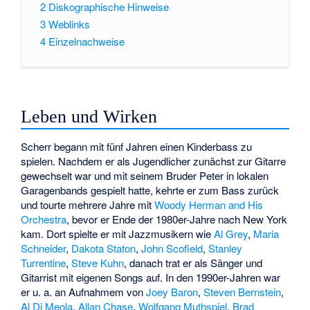
2
Diskographische Hinweise
3
Weblinks
4
Einzelnachweise
Leben und Wirken
Scherr begann mit fünf Jahren einen Kinderbass zu
spielen. Nachdem er als Jugendlicher zunächst zur Gitarre
gewechselt war und mit seinem Bruder Peter in lokalen
Garagenbands gespielt hatte, kehrte er zum Bass zurück
und tourte mehrere Jahre mit
Woody Herman and His
Orchestra
, bevor er Ende der 1980er-Jahre nach New York
kam. Dort spielte er mit Jazzmusikern wie
Al Grey
,
Maria
Schneider
,
Dakota Staton
,
John Scofield
,
Stanley
Turrentine
,
Steve Kuhn
, danach trat er als Sänger und
Gitarrist mit eigenen Songs auf. In den 1990er-Jahren war
er u. a. an Aufnahmem von
Joey Baron
,
Steven Bernstein
,
Al Di Meola
,
Allan Chase
,
Wolfgang Muthspiel
,
Brad