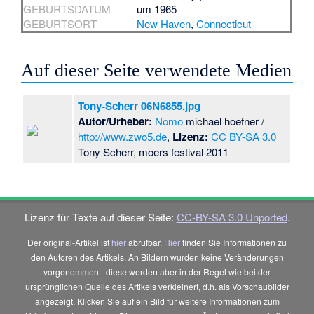
GEBURTSDATUM
um 1965
GEBURTSORT
New Haven
,
Connecticut
Auf dieser Seite verwendete Medien
Tony-Scherr 06N6855.jpg
Autor/Urheber:
Nomo
michael hoefner /
http://www.zwo5.de
,
Lizenz:
CC BY-SA 3.0
Tony Scherr, moers festival 2011
Lizenz für Texte auf dieser Seite:
CC-BY-SA 3.0 Unported
.
Der original-Artikel ist
hier
abrufbar.
Hier
finden Sie Informationen zu
den Autoren des Artikels. An Bildern wurden keine Veränderungen
vorgenommen - diese werden aber in der Regel wie bei der
ursprünglichen Quelle des Artikels verkleinert, d.h. als Vorschaubilder
angezeigt. Klicken Sie auf ein Bild für weitere Informationen zum