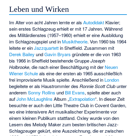
Leben und Wirken
Im Alter von acht Jahren lernte er als
Autodidakt
Klavier;
sein erstes Schlagzeug erhielt er mit 17 Jahren. Während
des Militärdienstes (1957–1960) erhielt er eine Ausbildung
im Schlagzeugspiel und in
Musiktheorie
. Von 1960 bis 1964
leitete er ein
Jazzquartett
in Sheffield. Zusammen mit
Derek Bailey
und
Gavin Bryars
gründete er die von 1963
bis 1966 in Sheffield bestehende Gruppe
Joseph
Holbrooke
, die nach einer Beschäftigung mit der
Neuen
Wiener Schule
als eine der ersten ab 1965 ausschließlich
frei improvisierte Musik spielte. Anschließend in
London
begleitete er als Haustrommler des
Ronnie Scott Club
unter
anderem
Sonny Rollins
und
Bill Evans
, spielte aber auch
auf
John McLaughlins
Album „
Extrapolation
“. In dieser Zeit
besuchte er auch den Little Theatre Club in Covent Garden,
wo eine intensivere Art musikalischer Experimente vor
einem kleinen Publikum stattfand. Oxley wurde von den
Lesern des Melody Maker zum besten britischen Jazz-
Schlagzeuger gekürt, eine Auszeichnung, die er zwischen