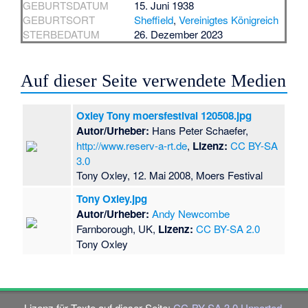
GEBURTSDATUM
15. Juni 1938
GEBURTSORT
Sheffield
,
Vereinigtes Königreich
STERBEDATUM
26. Dezember 2023
Auf dieser Seite verwendete Medien
Oxley Tony moersfestival 120508.jpg
Autor/Urheber:
Hans Peter Schaefer,
http://www.reserv-a-rt.de
,
Lizenz:
CC BY-SA
3.0
Tony Oxley, 12. Mai 2008, Moers Festival
Tony Oxley.jpg
Autor/Urheber:
Andy Newcombe
Farnborough, UK,
Lizenz:
CC BY-SA 2.0
Tony Oxley
Lizenz für Texte auf dieser Seite:
CC-BY-SA 3.0 Unported
.