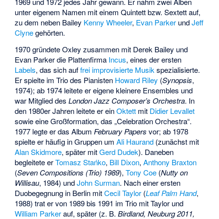
1969 und 1972 jedes Jahr gewann. Er nahm zwei Alben
unter eigenem Namen mit einem Quintett bzw. Sextett auf,
zu dem neben Bailey
Kenny Wheeler
,
Evan Parker
und
Jeff
Clyne
gehörten.
1970 gründete Oxley zusammen mit Derek Bailey und
Evan Parker die Plattenfirma
Incus
, eines der ersten
Labels
, das sich auf
frei improvisierte Musik
spezialisierte.
Er spielte im Trio des Pianisten
Howard Riley
(
Synopsis
,
1974); ab 1974 leitete er eigene kleinere Ensembles und
war Mitglied des
London Jazz Composer’s Orchestra
. In
den 1980er Jahren leitete er ein
Oktett
mit
Didier Levallet
sowie eine Großformation, das „Celebration Orchestra“.
1977 legte er das Album
February Papers
vor; ab 1978
spielte er häufig in Gruppen um
Ali Haurand
(zunächst mit
Alan Skidmore
, später mit
Gerd Dudek
). Daneben
begleitete er
Tomasz Stańko
,
Bill Dixon
,
Anthony Braxton
(
Seven Compositions (Trio) 1989
),
Tony Coe
(
Nutty on
Willisau
, 1984) und
John Surman
. Nach einer ersten
Duobegegnung in Berlin mit
Cecil Taylor
(
Leaf Palm Hand
,
1988) trat er von 1989 bis 1991 im Trio mit Taylor und
William Parker
auf, später (z. B.
Birdland, Neuburg 2011
,