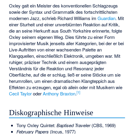
Oxley galt ein Meister des konventionellen Schlagzeugs
sowie der Syntax und Grammatik des fortschrittlichsten
modernen Jazz, schrieb Richard Williams im
Guardian
. Mit
einer Sturheit und einer unverblümten Reaktion auf Kritik,
die an seine Herkunft aus South Yorkshire erinnerte, folgte
Oxley seinem eigenen Weg. Dies führte zu einer Form
improvisierter Musik jenseits aller Kategorien, bei der er bei
Live-Auftritten von einer wachsenden Palette an
Klangquellen, einschließlich Elektronik, umgeben war. Mit
ruhiger, präziser Technik und einem ausgeprägten
Verständnis für die Reaktion und Resonanz jeder
Oberfläche, auf die er schlug, ließ er seine Stöcke um sie
herumrollen, um einen dramatischen Klangteppich aus
Effekten zu erzeugen, egal ob allein oder mit Musikern wie
[
1
]
Cecil Taylor
oder
Anthony Braxton
.
Diskographische Hinweise
Tony Oxley Quintet:
Baptised Traveler
(CBS, 1969)
February Papers
(Incus, 1977)