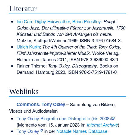
Literatur
Ian Carr
,
Digby Fairweather
,
Brian Priestley
:
Rough
Guide Jazz. Der ultimative Führer zur Jazzmusik. 1700
Künstler und Bands von den Anfängen bis heute.
Metzler, Stuttgart/Weimar 1999,
ISBN 3-476-01584-X
.
Ulrich Kurth
:
The 4th Quarter of the Triad: Tony Oxley.
Fünf Jahrzehnte improvisierter Musik.
Wolke Verlag,
Hofheim am Taunus 2011,
ISBN 978-3-936000-48-1
Rainer Thieme:
Tony Oxley. Discography
. Books on
Demand, Hamburg 2020,
ISBN 978-3-7519-1781-0
Weblinks
Commons
: Tony Oxley
– Sammlung von Bildern,
Videos und Audiodateien
Tony Oxley Biografie und Diskografie (bis 2008)
(
Memento
vom 15. Januar 2023 im
Internet Archive
)
Tony Oxley
in der
Notable Names Database