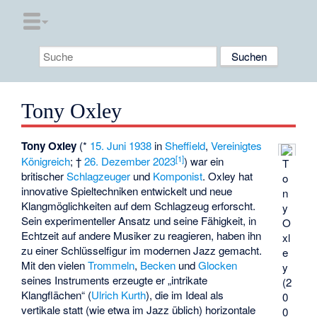
Tony Oxley
Tony Oxley
(*
15. Juni
1938
in
Sheffield
,
Vereinigtes
[
1
]
Königreich
; †
26. Dezember
2023
) war ein
T
britischer
Schlagzeuger
und
Komponist
. Oxley hat
o
innovative Spieltechniken entwickelt und neue
n
Klangmöglichkeiten auf dem Schlagzeug erforscht.
y
Sein experimenteller Ansatz und seine Fähigkeit, in
O
Echtzeit auf andere Musiker zu reagieren, haben ihn
xl
zu einer Schlüsselfigur im modernen Jazz gemacht.
e
Mit den vielen
Trommeln
,
Becken
und
Glocken
y
seines Instruments erzeugte er „intrikate
(2
Klangflächen“ (
Ulrich Kurth
), die im Ideal als
0
vertikale statt (wie etwa im Jazz üblich) horizontale
0