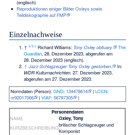
(englisch)
Reproduktionen einiger Bilder Oxleys sowie
Teildiskographie auf FMP
Einzelnachweise
a
b
c
↑
Richard Williams:
Tony Oxley obituary.
The
Guardian
, 28. Dezember 2023,
abgerufen am
28. Dezember 2023
(englisch).
↑
Jazz-Schlagzeuger Tony Oxley gestorben.
In:
WDR Kulturnachrichten.
27. Dezember 2023,
abgerufen am 27. Dezember 2023
.
Normdaten (Person):
GND
:
134478614
|
LCCN
:
nr92017066
|
VIAF
:
56797305
|
Personendaten
Oxley, Tony
NAME
britischer Schlagzeuger und
KURZBESCHREIBUNG
Komponist