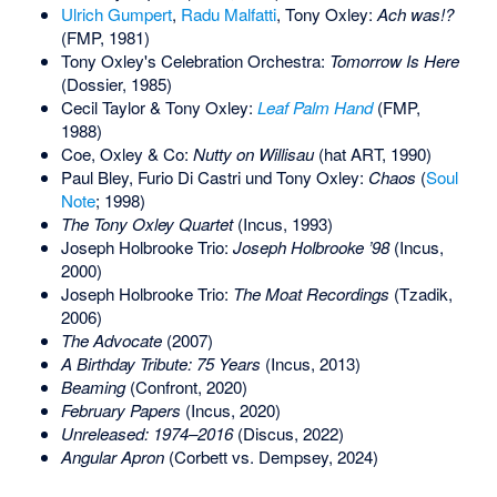
Ulrich Gumpert
,
Radu Malfatti
, Tony Oxley:
Ach was!?
(FMP, 1981)
Tony Oxley's Celebration Orchestra:
Tomorrow Is Here
(Dossier, 1985)
Cecil Taylor & Tony Oxley:
Leaf Palm Hand
(FMP,
1988)
Coe, Oxley & Co:
Nutty on Willisau
(hat ART, 1990)
Paul Bley, Furio Di Castri und Tony Oxley:
Chaos
(
Soul
Note
; 1998)
The Tony Oxley Quartet
(Incus, 1993)
Joseph Holbrooke Trio:
Joseph Holbrooke ’98
(Incus,
2000)
Joseph Holbrooke Trio:
The Moat Recordings
(Tzadik,
2006)
The Advocate
(2007)
A Birthday Tribute: 75 Years
(Incus, 2013)
Beaming
(Confront, 2020)
February Papers
(Incus, 2020)
Unreleased: 1974–2016
(Discus, 2022)
Angular Apron
(Corbett vs. Dempsey, 2024)