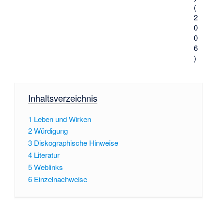
(
2
0
0
6
)
Inhaltsverzeichnis
1
Leben und Wirken
2
Würdigung
3
Diskographische Hinweise
4
Literatur
5
Weblinks
6
Einzelnachweise