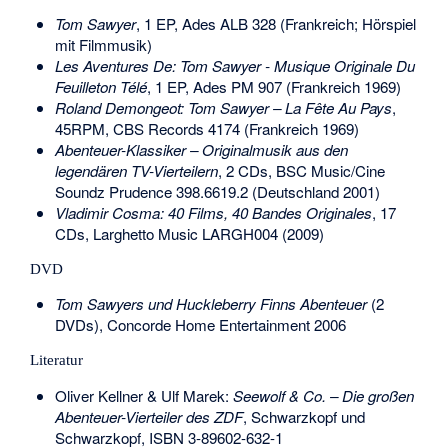
Tom Sawyer
, 1 EP, Ades ALB 328 (Frankreich; Hörspiel
mit Filmmusik)
Les Aventures De: Tom Sawyer - Musique Originale Du
Feuilleton Télé
, 1 EP, Ades PM 907 (Frankreich 1969)
Roland Demongeot: Tom Sawyer – La Fête Au Pays
,
45RPM, CBS Records 4174 (Frankreich 1969)
Abenteuer-Klassiker – Originalmusik aus den
legendären TV-Vierteilern
, 2 CDs, BSC Music/Cine
Soundz Prudence 398.6619.2 (Deutschland 2001)
Vladimir Cosma: 40 Films, 40 Bandes Originales
, 17
CDs, Larghetto Music LARGH004 (2009)
DVD
Tom Sawyers und Huckleberry Finns Abenteuer
(2
DVDs), Concorde Home Entertainment 2006
Literatur
Oliver Kellner & Ulf Marek:
Seewolf & Co. – Die großen
Abenteuer-Vierteiler des ZDF
, Schwarzkopf und
Schwarzkopf,
ISBN 3-89602-632-1