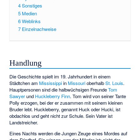
4
Sonstiges
5
Medien
6
Weblinks
7
Einzelnachweise
Handlung
Die Geschichte spielt im 19. Jahrhundert in einem
Städtchen am
Mississippi
in
Missouri
oberhalb
St. Louis
.
Hauptpersonen sind die halbwüchsigen Freunde
Tom
Sawyer
und
Huckleberry Finn
. Tom wird von seiner Tante
Polly erzogen, bei der er zusammen mit seinem kleinen
Bruder lebt. Huckleberry, genannt Huck oder Hucki, ist
obdachlos und geht nicht zur Schule. Sein Vater ist
Landstreicher.
Eines Nachts werden die Jungen Zeuge eines Mordes auf
dem Friedhof. Sie wissen, wer der Mörder ist: nicht der