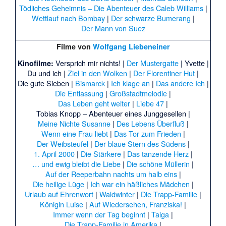
Tödliches Geheimnis – Die Abenteuer des Caleb Williams
|
Wettlauf nach Bombay
|
Der schwarze Bumerang
|
Der Mann von Suez
Filme von
Wolfgang Liebeneiner
Versprich mir nichts! |
Der Mustergatte
|
Yvette |
Kinofilme:
Du und ich |
Ziel in den Wolken
|
Der Florentiner Hut
|
Die gute Sieben |
Bismarck
|
Ich klage an
|
Das andere Ich
|
Die Entlassung
|
Großstadtmelodie
|
Das Leben geht weiter
|
Liebe 47
|
Tobias Knopp – Abenteuer eines Junggesellen |
Meine Nichte Susanne
|
Des Lebens Überfluß
|
Wenn eine Frau liebt
|
Das Tor zum Frieden
|
Der Weibsteufel
|
Der blaue Stern des Südens
|
1. April 2000
|
Die Stärkere
|
Das tanzende Herz
|
… und ewig bleibt die Liebe
|
Die schöne Müllerin
|
Auf der Reeperbahn nachts um halb eins
|
Die heilige Lüge
|
Ich war ein häßliches Mädchen
|
Urlaub auf Ehrenwort
|
Waldwinter
|
Die Trapp-Familie
|
Königin Luise
|
Auf Wiedersehen, Franziska!
|
Immer wenn der Tag beginnt
|
Taiga
|
Die Trapp-Familie in Amerika
|