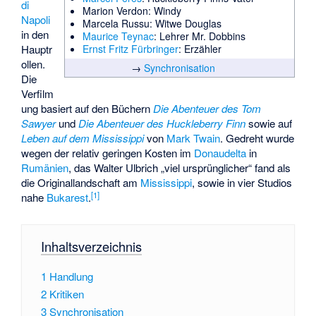
di
Marion Verdon
: Windy
Napoli
Marcela Russu
: Witwe Douglas
in den
Maurice Teynac
: Lehrer Mr. Dobbins
Hauptr
Ernst Fritz Fürbringer
: Erzähler
ollen.
→
Synchronisation
Die
Verfilm
ung basiert auf den Büchern
Die Abenteuer des Tom
Sawyer
und
Die Abenteuer des Huckleberry Finn
sowie auf
Leben auf dem Mississippi
von
Mark Twain
. Gedreht wurde
wegen der relativ geringen Kosten im
Donaudelta
in
Rumänien
, das Walter Ulbrich „viel ursprünglicher“ fand als
die Originallandschaft am
Mississippi
, sowie in vier Studios
[
1
]
nahe
Bukarest
.
Inhaltsverzeichnis
1
Handlung
2
Kritiken
3
Synchronisation