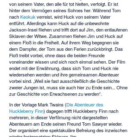
von seinem Vater, den alle für tot hielten, verfolgt. Er ist
hinter dem Vermögen seines Sohnes her. Während Tom
nach
Keokuk
verreist, wird Huck von seinem Vater
entführt. Allerdings kann Huck auf die unbewohnte
Jackson-Insel fliehen und trifft dort auf Jim, den entlaufenen
Sklaven der Witwe. Zusammen fliehen Jim und Huck auf
einem Floß in die Freiheit. Auf ihrem Weg begegnen sie
dem Dampfer, der Tom aus den Ferien zurückbringt. Das
Floß treibt vorbei, ohne dass die beiden Freunde
voneinander wissen und sich noch einmal sehen. Der Film
endet mit der Erwähnung, dass sich Tom und Huck nie
wiedersehen werden und ihre gemeinsamen Abenteuer
vorbei sind. „Weil sie fast ausschließlich die Geschichte
zweier Jungen ist, muss sie auch hier zu Ende sein... Ohne
zur Geschichte von Erwachsenen zu werden“.
In der Vorlage Mark Twains (
Die Abenteuer des
Huckleberry Finn
) dagegen trifft Huckleberry Finn nach
mehreren, in dieser Verfilmung nicht dargestellten
Abenteuern am Ende seinen Freund Tom Sawyer wieder.
Der organisiert eine spektakuläre Befreiung des inzwischen
wieder festgesetzten Sklaven Jim.