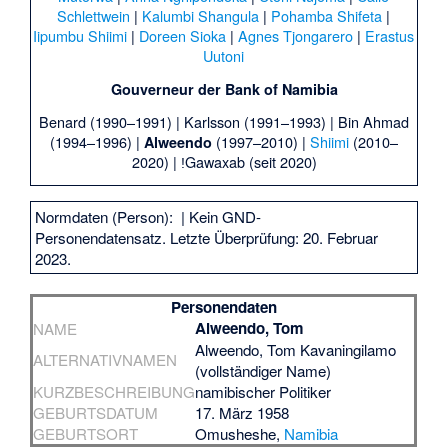
Schlettwein
|
Kalumbi Shangula
|
Pohamba Shifeta
|
Iipumbu Shiimi
|
Doreen Sioka
|
Agnes Tjongarero
|
Erastus
Uutoni
Gouverneur der Bank of Namibia
Benard
(1990–1991) |
Karlsson
(1991–1993) |
Bin Ahmad
(1994–1996) |
(1997–2010) |
Shiimi
(2010–
Alweendo
2020) |
ǃGawaxab
(seit 2020)
Normdaten (Person):
| Kein GND-
Personendatensatz. Letzte Überprüfung: 20. Februar
2023.
Personendaten
Alweendo, Tom
NAME
Alweendo, Tom Kavaningilamo
ALTERNATIVNAMEN
(vollständiger Name)
KURZBESCHREIBUNG
namibischer Politiker
GEBURTSDATUM
17. März 1958
GEBURTSORT
Omusheshe
,
Namibia