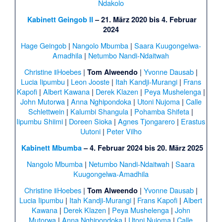
Ndakolo
Kabinett Geingob II
– 21. März 2020 bis 4. Februar
2024
Hage Geingob
|
Nangolo Mbumba
|
Saara Kuugongelwa-
Amadhila
|
Netumbo Nandi-Ndaitwah
Christine ǁHoebes
|
|
Yvonne Dausab
|
Tom Alweendo
Lucia Iipumbu
|
Leon Jooste
|
Itah Kandji-Murangi
|
Frans
Kapofi
|
Albert Kawana
|
Derek Klazen
|
Peya Mushelenga
|
John Mutorwa
|
Anna Nghipondoka
|
Utoni Nujoma
|
Calle
Schlettwein
|
Kalumbi Shangula
|
Pohamba Shifeta
|
Iipumbu Shiimi
|
Doreen Sioka
|
Agnes Tjongarero
|
Erastus
Uutoni
|
Peter Vilho
Kabinett Mbumba
– 4. Februar 2024 bis 20. März 2025
Nangolo Mbumba
|
Netumbo Nandi-Ndaitwah
|
Saara
Kuugongelwa-Amadhila
Christine ǁHoebes
|
|
Yvonne Dausab
|
Tom Alweendo
Lucia Iipumbu
|
Itah Kandji-Murangi
|
Frans Kapofi
|
Albert
Kawana
|
Derek Klazen
|
Peya Mushelenga
|
John
Mutorwa
|
Anna Nghipondoka
|
Utoni Nujoma
|
Calle