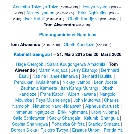
Andimba Toivo ya Toivo
|
Jesaya Nyamu
(1990–2000)
(2000–
|
Nickey Iyambo
|
Erkki Nghimtina
2002)
(2002–2005)
(2005–
|
Isak Katali
|
Obeth Kandjoze
|
2010)
(2010–2015)
(2015–2018)
Tom Alweendo
(seit 2018)
Planungsminister Namibias
|
Obeth Kandjoze
Tom Alweendo
(2015–2018)
(seit 2018)
Kabinett Geingob I
– 21. März 2015 bis 20. März 2020
Hage Geingob
|
Saara Kuugongelwa-Amadhila
|
Tom
|
Martin Andjaba
|
Jerry Ekandjo
|
Bernhard
Alweendo
Esau
|
Katrina Hanse-Himarwa
|
Bernard Haufiku
|
Pendukeni Iivula-Ithana
|
Nickey Iyambo
|
Leon Jooste
|
Zephania Kameeta
|
Itah Kandji-Murangi
|
Obeth
Kandjoze
|
Frans Kapofi
|
Albert Kawana
|
Nangolo
Mbumba
|
Peya Mushelenga
|
John Mutorwa
|
Charles
Namoloh
|
Netumbo Nandi-Ndaitwah
|
Alpheus ǃNaruseb
|
Immanuel Ngatjizeko
|
Erkki Nghimtina
|
Utoni Nujoma
|
Calle Schlettwein
|
Sacky Shangala
|
Kalumbi Shangula
|
Sophia Shaningwa
|
Pohamba Shifeta
|
Stanley Simataa
|
Doreen Sioka
|
Tjekero Tweya
|
Erastus Uutoni
|
Penda Ya