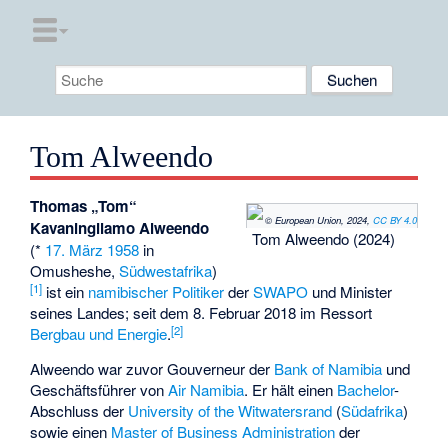
Tom Alweendo
Thomas „Tom“
© European Union, 2024,
CC BY 4.0
Kavaningilamo Alweendo
Tom Alweendo (2024)
(*
17. März
1958
in
Omusheshe
,
Südwestafrika
)
[1]
ist ein
namibischer
Politiker
der
SWAPO
und Minister
seines Landes; seit dem 8. Februar 2018 im Ressort
[2]
Bergbau und Energie
.
Alweendo war zuvor Gouverneur der
Bank of Namibia
und
Geschäftsführer von
Air Namibia
. Er hält einen
Bachelor
-
Abschluss der
University of the Witwatersrand
(
Südafrika
)
sowie einen
Master of Business Administration
der