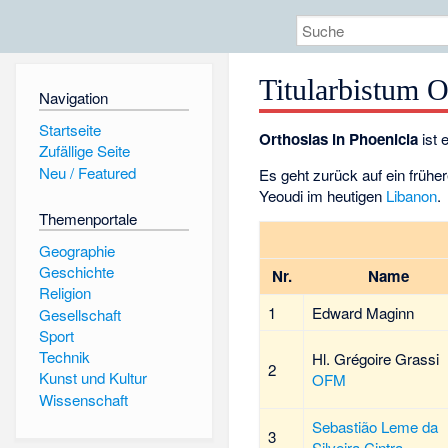
Titularbistum O
Navigation
Startseite
Orthosias in Phoenicia
ist 
Zufällige Seite
Neu / Featured
Es geht zurück auf ein frühe
Yeoudi im heutigen
Libanon
.
Themenportale
Geographie
Geschichte
Nr.
Name
Religion
1
Edward Maginn
Gesellschaft
Sport
Technik
Hl.
Grégoire Grassi
2
Kunst und Kultur
OFM
Wissenschaft
Sebastião Leme da
3
Silveira Cintra