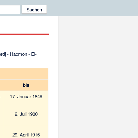
ordj - Hacmon - El-
bis
5
17. Januar 1849
9. Juli 1900
29. April 1916