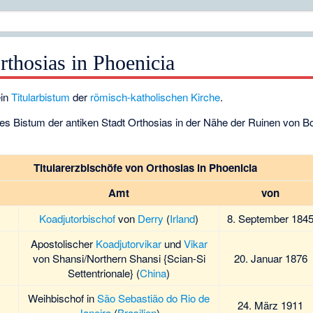
rthosias in Phoenicia
ein
Titularbistum
der
römisch-katholischen Kirche
.
res Bistum der antiken Stadt Orthosias in der Nähe der Ruinen von B
Titularerzbischöfe von Orthosias in Phoenicia
Amt
von
Koadjutorbischof
von
Derry
(
Irland
)
8. September 184
Apostolischer
Koadjutorvikar
und
Vikar
von
Shansi/Northern Shansi {Scian-Si
20. Januar 1876
Settentrionale}
(
China
)
Weihbischof in
São Sebastião do Rio de
24. März 1911
Janeiro
(
Brasilien
)