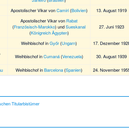
Apostolischer Vikar von
Camiri
(
Bolivien
)
13. August 1919
Apostolischer Vikar von
Rabat
(
Französisch-Marokko
) und
Sueskanal
27. Juni 1923
(
Königreich Ägypten
)
Weihbischof in
Győr
(
Ungarn
)
17. Dezember 192
o
Weihbischof in
Cumaná
(
Venezuela
)
30. August 1939
au
Weihbischof in
Barcelona
(
Spanien
)
24. November 195
schen Titularbistümer