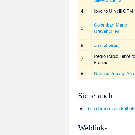
4
Ippolito Ulivelli
OFM
Colomban-Marie
5
Dreyer
OFM
6
József Grősz
Pedro Pablo Tenreir
7
Francia
8
Narciso Jubany Arn
Siehe auch
Liste der römisch-katholi
Weblinks