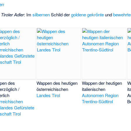
en
r
Tiroler Adler
: Im
silbernen
Schild
der
goldene
gekrönte
und
bewehrte
pen des
Wappen des heutigen
Wappen der heutigen
W
erzöglich /
österreichischen
italienischen
it
erlich
Landes Tirol
Autonomen Region
A
rreichischen
Trentino-Südtirol
B
landes
Gefürstete
schaft Tirol