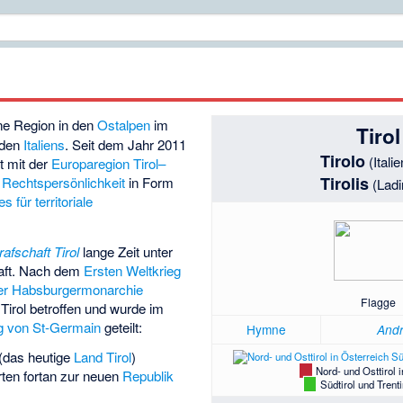
eine Region in den
Ostalpen
im
Tirol
rden
Italiens
. Seit dem Jahr 2011
Tirolo
(Itali
t mit der
Europaregion Tirol–
Tirolis
e
Rechtspersönlichkeit
in Form
(Ladi
für territoriale
afschaft Tirol
lange Zeit unter
aft. Nach dem
Ersten Weltkrieg
r Habsburgermonarchie
Flagge
Tirol betroffen und wurde im
g von St-Germain
geteilt:
Hymne
Andr
(das heutige
Land Tirol
)
Nord- und Osttirol 
rten fortan zur neuen
Republik
Südtirol und Trenti