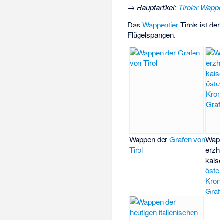
→
Hauptartikel
:
Tiroler Wapp
Das
Wappentier
Tirols ist de
Flügelspangen
.
Wappen der
Grafen von
Wap
Tirol
erzh
kais
öste
Kron
Graf