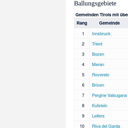
Ballungsgebiete
Gemeinden Tirols mit übe
Rang
Gemeinde
1
Innsbruck
2
Trient
3
Bozen
4
Meran
5
Rovereto
6
Brixen
7
Pergine Valsugana
8
Kufstein
9
Leifers
10
Riva del Garda