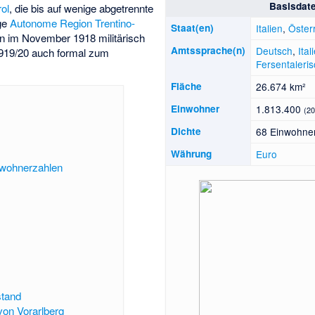
Basisdat
ol
, die bis auf wenige abgetrennte
ge
Autonome Region Trentino-
Staat(en)
Italien
,
Öster
n im November 1918 militärisch
Amtssprache(n)
Deutsch
,
Ital
919/20 auch formal zum
Fersentaleri
Fläche
26.674 km²
Einwohner
1.813.400
(2
Dichte
68 Einwohner
Währung
Euro
nwohnerzahlen
stand
von Vorarlberg