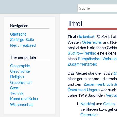
Tirol
Navigation
Startseite
Tirol
(
italienisch
Tirolo
) ist 
Zufällige Seite
Westen
Österreichs
und No
Neu / Featured
besitzt das historische Gebie
Südtirol–Trentino
eine eigen
Themenportale
eines
Europäischen Verbundes 
Zusammenarbeit
.
Geographie
Geschichte
Das Gebiet stand einst als
Gr
Religion
einer gemeinsamen Herrsch
Gesellschaft
und dem
Zusammenbruch de
Sport
Österreich-Ungarn
war auch 
Technik
Jahre 1919 durch den
Vertra
Kunst und Kultur
Nordtirol
und
Osttirol
Wissenschaft
verblieben bzw. gehö
Österreich
.