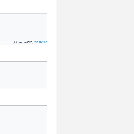
(c) buzzard525,
CC BY 3.0