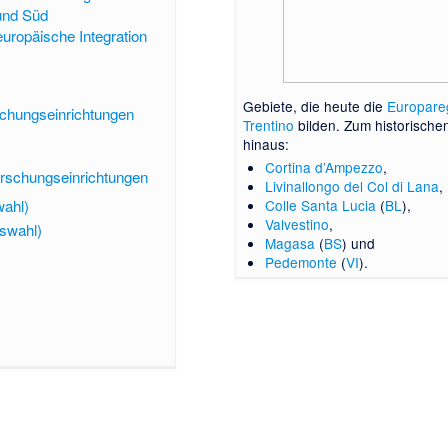
 und Süd
uropäische Integration
Gebiete, die heute die
Europareg
schungseinrichtungen
Trentino
bilden. Zum historische
hinaus:
Cortina d’Ampezzo
,
rschungseinrichtungen
Livinallongo del Col di Lana
,
wahl)
Colle Santa Lucia
(
BL
),
Valvestino
,
uswahl)
Magasa
(
BS
) und
Pedemonte
(
VI
).