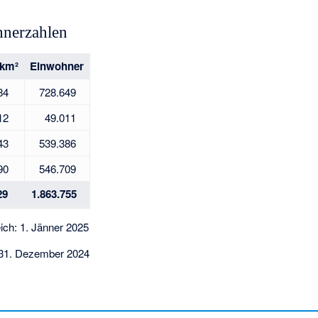
hnerzahlen
 km²
Einwohner
84
728.649
12
49.011
43
539.386
90
546.709
29
1.863.755
ich: 1. Jänner 2025
: 31. Dezember 2024