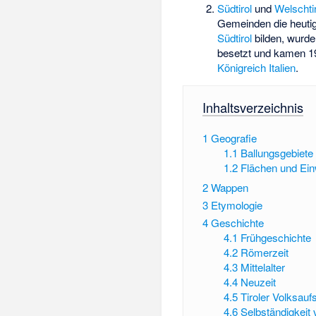
Südtirol
und
Welschtir
Gemeinden die heuti
Südtirol
bilden, wurde
besetzt und kamen 1
Königreich Italien
.
Inhaltsverzeichnis
1
Geografie
1.1
Ballungsgebiete
1.2
Flächen und Ei
2
Wappen
3
Etymologie
4
Geschichte
4.1
Frühgeschichte
4.2
Römerzeit
4.3
Mittelalter
4.4
Neuzeit
4.5
Tiroler Volksauf
4.6
Selbständigkeit 