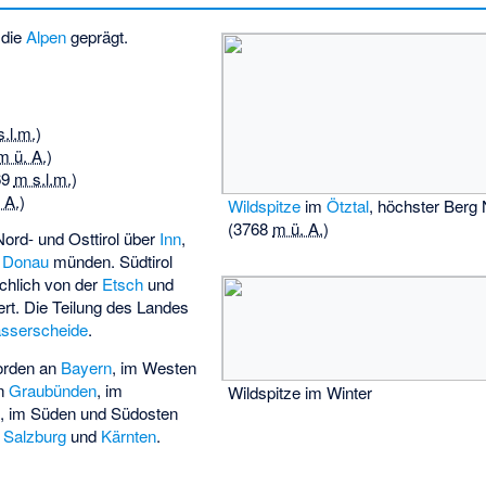
 die
Alpen
geprägt.
)
.l.m.
)
m ü. A.
)
69
m s.l.m.
)
 A.
)
Wildspitze
im
Ötztal
, höchster Berg 
(
3768
m ü. A.
)
Nord- und Osttirol über
Inn
,
e
Donau
münden. Südtirol
chlich von der
Etsch
und
rt. Die Teilung des Landes
sserscheide
.
Norden an
Bayern
, im Westen
on
Graubünden
, im
Wildspitze im Winter
i
, im Süden und Südosten
n
Salzburg
und
Kärnten
.