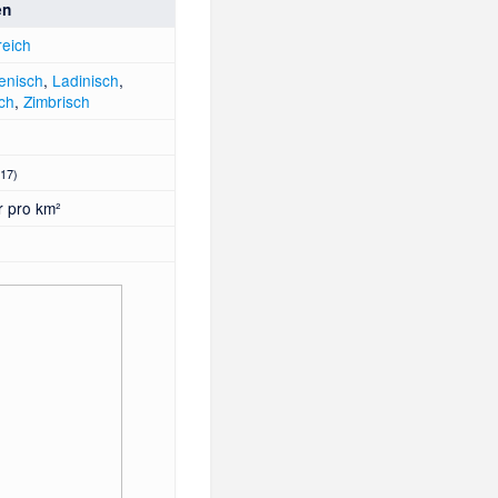
en
reich
ienisch
,
Ladinisch
,
sch
,
Zimbrisch
017)
 pro km²