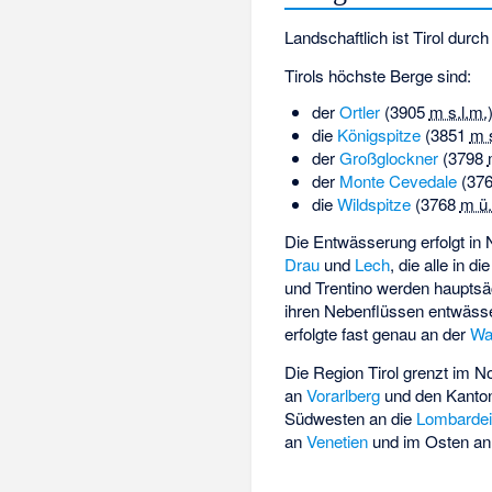
Landschaftlich ist Tirol durch
Tirols höchste Berge sind:
der
Ortler
(
3905
m s.l.m.
die
Königspitze
(
3851
m s
der
Großglockner
(
3798
der
Monte Cevedale
(
37
die
Wildspitze
(
3768
m ü.
Die Entwässerung erfolgt in 
Drau
und
Lech
, die alle in di
und Trentino werden hauptsä
ihren Nebenflüssen entwässe
erfolgte fast genau an der
Wa
Die Region Tirol grenzt im 
an
Vorarlberg
und den Kant
Südwesten an die
Lombarde
an
Venetien
und im Osten a