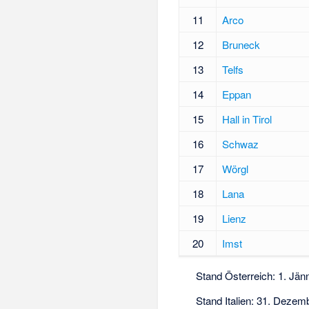
11
Arco
12
Bruneck
13
Telfs
14
Eppan
15
Hall in Tirol
16
Schwaz
17
Wörgl
18
Lana
19
Lienz
20
Imst
Stand Österreich: 1. Jän
Stand Italien: 31. Dezem