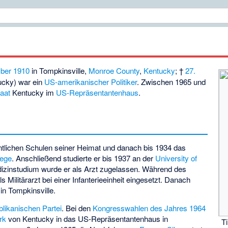
mber
1910
in
Tompkinsville
,
Monroe County
,
Kentucky
; †
27.
ucky) war ein
US-amerikanischer
Politiker
. Zwischen 1965 und
aat
Kentucky im
US-Repräsentantenhaus
.
entlichen Schulen seiner Heimat und danach bis 1934 das
lege
. Anschließend studierte er bis 1937 an der
University of
izinstudium wurde er als Arzt zugelassen. Während des
s Militärarzt bei einer Infanterieeinheit eingesetzt. Danach
 in Tompkinsville.
likanischen Partei
. Bei den
Kongresswahlen des Jahres 1964
rk
von Kentucky in das US-Repräsentantenhaus in
T