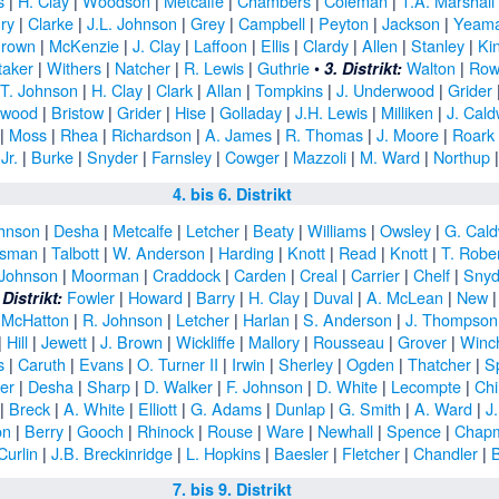
s
|
H. Clay
|
Woodson
|
Metcalfe
|
Chambers
|
Coleman
|
T.A. Marshall
ry
|
Clarke
|
J.L. Johnson
|
Grey
|
Campbell
|
Peyton
|
Jackson
|
Yeam
Brown
|
McKenzie
|
J. Clay
|
Laffoon
|
Ellis
|
Clardy
|
Allen
|
Stanley
|
Ki
taker
|
Withers
|
Natcher
|
R. Lewis
|
Guthrie
•
Walton
|
Row
3. Distrikt:
.T. Johnson
|
H. Clay
|
Clark
|
Allan
|
Tompkins
|
J. Underwood
|
Grider
rwood
|
Bristow
|
Grider
|
Hise
|
Golladay
|
J.H. Lewis
|
Milliken
|
J. Cald
|
Moss
|
Rhea
|
Richardson
|
A. James
|
R. Thomas
|
J. Moore
|
Roark
Jr.
|
Burke
|
Snyder
|
Farnsley
|
Cowger
|
Mazzoli
|
M. Ward
|
Northup
4. bis 6. Distrikt
ohnson
|
Desha
|
Metcalfe
|
Letcher
|
Beaty
|
Williams
|
Owsley
|
G. Cald
isman
|
Talbott
|
W. Anderson
|
Harding
|
Knott
|
Read
|
Knott
|
T. Robe
 Johnson
|
Moorman
|
Craddock
|
Carden
|
Creal
|
Carrier
|
Chelf
|
Snyd
Fowler
|
Howard
|
Barry
|
H. Clay
|
Duval
|
A. McLean
|
New
 Distrikt:
|
McHatton
|
R. Johnson
|
Letcher
|
Harlan
|
S. Anderson
|
J. Thompson
|
Hill
|
Jewett
|
J. Brown
|
Wickliffe
|
Mallory
|
Rousseau
|
Grover
|
Winc
s
|
Caruth
|
Evans
|
O. Turner II
|
Irwin
|
Sherley
|
Ogden
|
Thatcher
|
S
er
|
Desha
|
Sharp
|
D. Walker
|
F. Johnson
|
D. White
|
Lecompte
|
Chi
|
Breck
|
A. White
|
Elliott
|
G. Adams
|
Dunlap
|
G. Smith
|
A. Ward
|
J
on
|
Berry
|
Gooch
|
Rhinock
|
Rouse
|
Ware
|
Newhall
|
Spence
|
Chap
Curlin
|
J.B. Breckinridge
|
L. Hopkins
|
Baesler
|
Fletcher
|
Chandler
|
B
7. bis 9. Distrikt