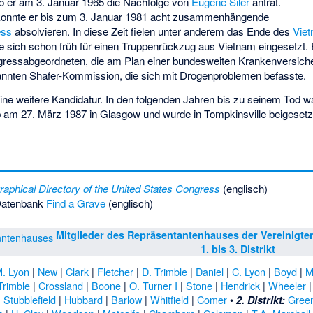
o er am 3. Januar 1965 die Nachfolge von
Eugene Siler
antrat.
konnte er bis zum 3. Januar 1981 acht zusammenhängende
ess
absolvieren. In diese Zeit fielen unter anderem das Ende des
Vie
tte sich schon früh für einen Truppenrückzug aus Vietnam eingesetzt. 
gressabgeordneten, die am Plan einer bundesweiten Krankenversicher
nannten
Shafer-Kommission
, die sich mit Drogenproblemen befasste.
eine weitere Kandidatur. In den folgenden Jahren bis zu seinem Tod wa
arb am 27. März 1987 in Glasgow und wurde in Tompkinsville beigesetz
raphical Directory of the United States Congress
(englisch)
Datenbank
Find a Grave
(englisch)
Mitglieder des Repräsentantenhauses der Vereinigte
1. bis 3. Distrikt
. Lyon
|
New
|
Clark
|
Fletcher
|
D. Trimble
|
Daniel
|
C. Lyon
|
Boyd
|
M
Trimble
|
Crossland
|
Boone
|
O. Turner I
|
Stone
|
Hendrick
|
Wheeler
|
Stubblefield
|
Hubbard
|
Barlow
|
Whitfield
|
Comer
•
Gree
2. Distrikt: