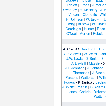
McKee I
|
H. Clay
|
Hawkin
Triplett
|
Green
|
J. McHen
Sweeney
|
H. McHenry
|
J. 
Vincent
|
Clements
|
Whi
R. Johnson
|
W. Brown
|
J
Ewing
|
Bristow
|
W. Unde
Goodnight
|
Hunter
|
Rhea
O’Neal
|
Morton
|
Robsion 
Sandford
|
R. J
4. Distrikt:
G. Caldwell
|
W. Ward
|
Chr
J.W. Lewis
|
D. Smith
|
B.
G. Davis II
|
Massie
•
5.
J.T. Johnson
|
J. Johnson
J. Thompson
|
J. Stone
Parsons
|
Watterson
|
Willi
Rogers
•
Beding
6. Distrikt:
J. White
|
Martin
|
G. Adams
Jones
|
Carlisle
|
Dickers
Watts
|