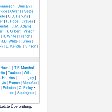
omasson
|
Duncan
|
ridge
|
Owens
|
Settle
|
ade
|
C.D. Perkins
|
er
|
P. Pope
|
Graves
|
andall
|
G.M. Adams
|
er
|
R. Gilbert
|
Vinson
|
e
|
J. White
|
French
|
|
J.D. White
|
Turner
|
on
|
E. Kendall
|
Vinson
|
 Hawes
|
T.F. Marshall
|
hite
|
Taulbee
|
Wilson
|
. Hopkins
|
J. Langley
|
avis
|
French
|
Menefee
|
|
Robsion
|
C. Finley
•
 Johnson
|
Southgate
|
Letzte Überprüfung: