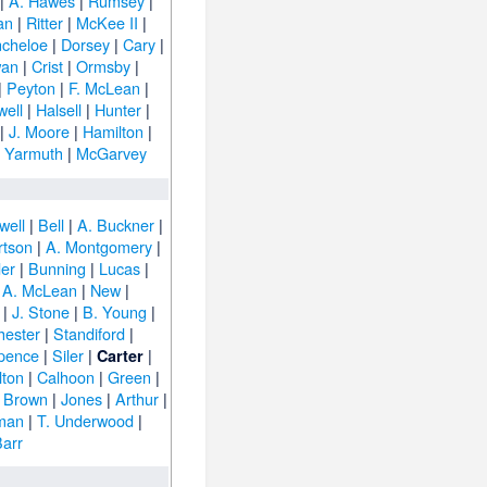
|
A. Hawes
|
Rumsey
|
an
|
Ritter
|
McKee II
|
ncheloe
|
Dorsey
|
Cary
|
an
|
Crist
|
Ormsby
|
|
Peyton
|
F. McLean
|
well
|
Halsell
|
Hunter
|
|
J. Moore
|
Hamilton
|
|
Yarmuth
|
McGarvey
well
|
Bell
|
A. Buckner
|
rtson
|
A. Montgomery
|
er
|
Bunning
|
Lucas
|
|
A. McLean
|
New
|
|
J. Stone
|
B. Young
|
hester
|
Standiford
|
pence
|
Siler
|
|
Carter
lton
|
Calhoon
|
Green
|
. Brown
|
Jones
|
Arthur
|
man
|
T. Underwood
|
arr