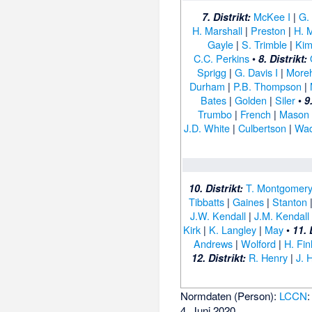
McKee I
|
G.
7. Distrikt:
H. Marshall
|
Preston
|
H. M
Gayle
|
S. Trimble
|
Kim
C.C. Perkins
•
8. Distrikt:
Sprigg
|
G. Davis I
|
More
Durham
|
P.B. Thompson
|
Bates
|
Golden
|
Siler
•
9
Trumbo
|
French
|
Mason
J.D. White
|
Culbertson
|
Wad
T. Montgomer
10. Distrikt:
Tibbatts
|
Gaines
|
Stanton
J.W. Kendall
|
J.M. Kendall
Kirk
|
K. Langley
|
May
•
11. 
Andrews
|
Wolford
|
H. Fin
R. Henry
|
J. 
12. Distrikt:
Normdaten (Person):
LCCN
4. Juni 2020.