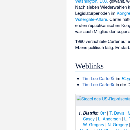
Washington, D.C.
gewählt, w
Nach sieben Wiederwahlen 
Legislaturperioden im
Kongr
Watergate-Affäre
. Carter ha
ersten republikanischen Kon
war auch Mitglied der soge
1980 verzichtete Carter auf 
Ebene politisch tätig. Er st
Weblinks
Tim Lee Carter
im
Biog
Tim Lee Carter
in der 
Orr
|
T. Davis
|
M
1. Distrikt:
Casey
|
L. Anderson
|
L. 
W. Gregory
|
N. Gregory