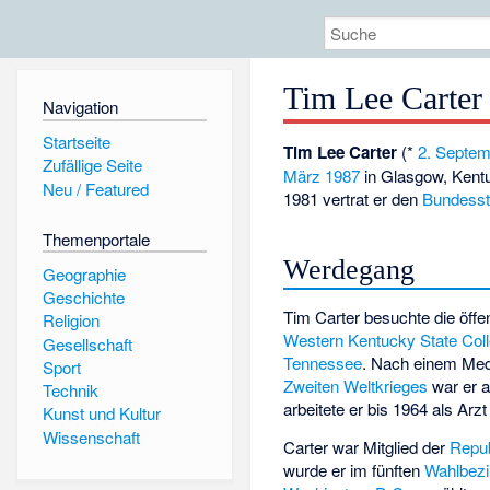
Tim Lee Carter
Navigation
Startseite
Tim Lee Carter
(*
2. Septe
Zufällige Seite
März
1987
in
Glasgow
, Kent
Neu / Featured
1981 vertrat er den
Bundesst
Themenportale
Werdegang
Geographie
Geschichte
Tim Carter besuchte die öff
Religion
Western Kentucky State Col
Gesellschaft
Tennessee
. Nach einem Med
Sport
Zweiten Weltkrieges
war er al
Technik
arbeitete er bis 1964 als Arzt
Kunst und Kultur
Wissenschaft
Carter war Mitglied der
Repub
wurde er im fünften
Wahlbezi