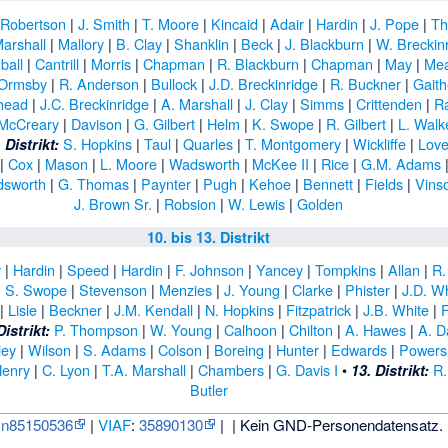
 Robertson
|
J. Smith
|
T. Moore
|
Kincaid
|
Adair
|
Hardin
|
J. Pope
|
Th
arshall
|
Mallory
|
B. Clay
|
Shanklin
|
Beck
|
J. Blackburn
|
W. Breckin
ball
|
Cantrill
|
Morris
|
Chapman
|
R. Blackburn
|
Chapman
|
May
|
Me
Ormsby
|
R. Anderson
|
Bullock
|
J.D. Breckinridge
|
R. Buckner
|
Gaith
head
|
J.C. Breckinridge
|
A. Marshall
|
J. Clay
|
Simms
|
Crittenden
|
R
McCreary
|
Davison
|
G. Gilbert
|
Helm
|
K. Swope
|
R. Gilbert
|
L. Walk
S. Hopkins
|
Taul
|
Quarles
|
T. Montgomery
|
Wickliffe
|
Lov
. Distrikt:
|
Cox
|
Mason
|
L. Moore
|
Wadsworth
|
McKee II
|
Rice
|
G.M. Adams
sworth
|
G. Thomas
|
Paynter
|
Pugh
|
Kehoe
|
Bennett
|
Fields
|
Vins
J. Brown Sr.
|
Robsion
|
W. Lewis
|
Golden
10. bis 13. Distrikt
y
|
Hardin
|
Speed
|
Hardin
|
F. Johnson
|
Yancey
|
Tompkins
|
Allan
|
R.
|
S. Swope
|
Stevenson
|
Menzies
|
J. Young
|
Clarke
|
Phister
|
J.D. W
|
Lisle
|
Beckner
|
J.M. Kendall
|
N. Hopkins
|
Fitzpatrick
|
J.B. White
|
F
P. Thompson
|
W. Young
|
Calhoon
|
Chilton
|
A. Hawes
|
A. D
Distrikt:
ley
|
Wilson
|
S. Adams
|
Colson
|
Boreing
|
Hunter
|
Edwards
|
Powers
Henry
|
C. Lyon
|
T.A. Marshall
|
Chambers
|
G. Davis I
•
R.
13. Distrikt:
Butler
:
n85150536
|
VIAF
:
35890130
|
| Kein GND-Personendatensatz. 