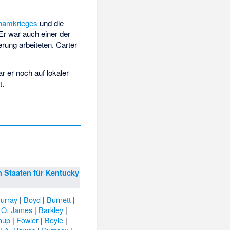
tnamkrieges
und die
Er war auch einer der
ung arbeiteten. Carter
r er noch auf lokaler
t.
n Staaten für Kentucky
urray
|
Boyd
|
Burnett
|
|
O. James
|
Barkley
|
nup
|
Fowler
|
Boyle
|