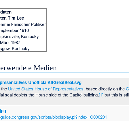
daten
ter, Tim Lee
amerikanischer Politiker
September 1910
pkinsville
, Kentucky
 März 1987
asgow
, Kentucky
 verwendete Medien
esentatives-UnofficialAltGreatSeal.svg
f the
United States House of Representatives
, based directly on the
G
cial seal depicts the House side of the Capitol building,
[1]
but this is s
jpg
bioguide.congress.gov/scripts/biodisplay.pl?index=C000201