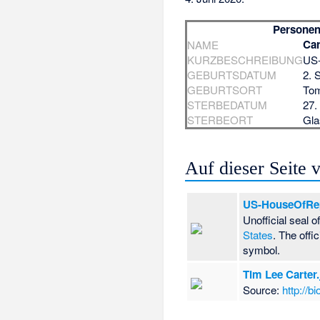
Personen
Car
NAME
KURZBESCHREIBUNG
US-
GEBURTSDATUM
2. 
GEBURTSORT
Tom
STERBEDATUM
27.
STERBEORT
Gl
Auf dieser Seite
US-HouseOfRepr
Unofficial seal o
States
. The offi
symbol.
Tim Lee Carter.
Source:
http://