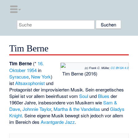
Tim Berne
Tim Berne
(*
16.
(c) Frank C. Müller,
CC BY-SA 4.0
Oktober
1954
in
Tim Berne (2016)
Syracuse
,
New York
)
ist
Altsaxophonist
und
Protagonist der improvisierten Musik. Sein energetisches
Spiel ist vor allem beeinflusst vom
Soul
und
Blues
der
1960er Jahre, insbesondere von Musikern wie
Sam &
Dave
,
Johnnie Taylor
,
Martha & the Vandellas
und
Gladys
Knight
. Seine eigene Musik bewegt sich jedoch vor allem
im Bereich des
Avantgarde Jazz
.