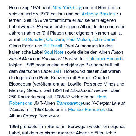
Berne zog 1974 nach
New York City
, um mit Hemphill zu
spielen und bis 1978 bei ihm und bei
Anthony Braxton
zu
lernen. Seit 1979 veröffentlichte er auf seinem eigenen
Label
Empire Records
erste eigene Alben. In den nächsten
Jahren nahm er fünf Platten unter eigenem Namen auf, u.
a. mit
Ed Schuller
,
Olu Dara
,
Paul Motian
,
John Carter
,
Glenn Ferris und
Bill Frisell
. Zwei Aufnahmen für das
italienische Label
Soul Note
sowie die beiden Alben
Fulton
Street Maul
und
Sanctified Dreams
für
Columbia Records
folgten. 1988 begann eine mehrjährige Partnerschaft mit
dem deutschen Label
JMT
. Höhepunkt dieser Zeit waren
die legendären Paris-Konzerte mit Bernes Quartett
Bloodcount
(veröffentlicht auf Lowlife, Poisoned Minds und
Memory Select). Seit 1994 hat
Bloodcount
weltweit über
250 Konzerte gespielt. 1985/87 wirkte er bei
Herb
Robertsons
JMT-Alben
Transparency
und
X-Cerpts: Live at
Willisau
mit; 1998 legte er mit
Michael Formanek
das
Album
Ornery People
vor.
1996 gründete Tim Berne mit
Screwgun
wieder ein eigenes
Label, auf dem er bisher mehrere Alben veröffentlichte