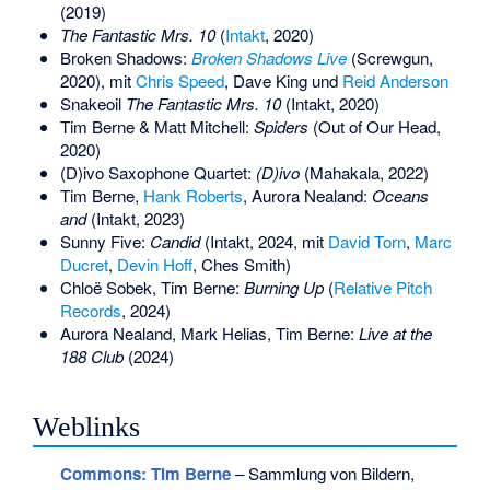
(2019)
The Fantastic Mrs. 10
(
Intakt
, 2020)
Broken Shadows:
Broken Shadows Live
(Screwgun,
2020), mit
Chris Speed
,
Dave King
und
Reid Anderson
Snakeoil
The Fantastic Mrs. 10
(Intakt, 2020)
Tim Berne & Matt Mitchell:
Spiders
(Out of Our Head,
2020)
(D)ivo Saxophone Quartet:
(D)ivo
(Mahakala, 2022)
Tim Berne,
Hank Roberts
,
Aurora Nealand
:
Oceans
and
(Intakt, 2023)
Sunny Five:
Candid
(Intakt, 2024, mit
David Torn
,
Marc
Ducret
,
Devin Hoff
, Ches Smith)
Chloë Sobek, Tim Berne:
Burning Up
(
Relative Pitch
Records
, 2024)
Aurora Nealand, Mark Helias, Tim Berne:
Live at the
188 Club
(2024)
Weblinks
Commons
: Tim Berne
– Sammlung von Bildern,