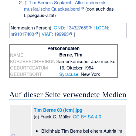
↑
Tim Berne’s Snakeoil - Alles andere als
musikalische Quacksalberei
(dort auch das
Lippegaus-Zitat)
Normdaten (Person):
GND
:
134327659
|
LCCN
:
nr91017400
|
VIAF
:
199983
|
Personendaten
Berne, Tim
NAME
KURZBESCHREIBUNG
amerikanischer Jazzmusiker
GEBURTSDATUM
16. Oktober 1954
GEBURTSORT
Syracuse
, New York
Auf dieser Seite verwendete Medien
Tim Berne 03 (fcm).jpg
(c) Frank C. Müller,
CC BY-SA 4.0
Bildinhalt: Tim Berne bei einem Auftritt im