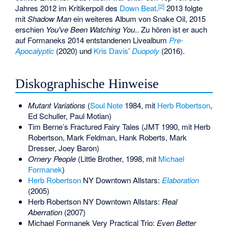
[
2
]
Jahres 2012 im Kritikerpoll des
Down Beat
.
2013 folgte
mit
Shadow Man
ein weiteres Album von Snake Oil, 2015
erschien
You've Been Watching You
.. Zu hören ist er auch
auf Formaneks 2014 entstandenen Livealbum
Pre-
Apocalyptic
(2020) und
Kris Davis
’
Duopoly
(2016).
Diskographische Hinweise
Mutant Variations
(
Soul Note
1984, mit
Herb Robertson
,
Ed Schuller, Paul Motian)
Tim Berne’s Fractured Fairy Tales (JMT 1990, mit Herb
Robertson, Mark Feldman, Hank Roberts, Mark
Dresser, Joey Baron)
Ornery People
(Little Brother, 1998, mit
Michael
Formanek
)
Herb Robertson
NY Downtown Allstars:
Elaboration
(2005)
Herb Robertson NY Downtown Allstars:
Real
Aberration
(2007)
Michael Formanek Very Practical Trio:
Even Better