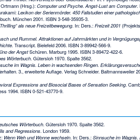
r Ortmann (Hrsg.):
Computer und Psyche. Angst-Lust am Computer
.
urakami:
Lexikon der Serienmörder. 450 Fallstudien einer pathologisc
enbuch. München 2001.
ISBN 3-548-35935-3
.
„Thrilling“ als neue Freizeitbewegung
. In: Ders.:
Freizeit 2001
(Projekt
sch und Rummel. Attraktionen auf Jahrmärkten und in Vergnügungs
hichte.
Transcript. Bielefeld 2006.
ISBN 3-89942-566-9
.
 Kino der Angst
Schüren. Marburg 1995.
ISBN 3-89472-422-6
.
es Wörterbuch
. Gütersloh 1970. Spalte 3562.
suche im Wagnis. Leben in wachsenden Ringen. Erklärungsversuche
erhalten
. 3., erweiterte Auflage. Verlag Schneider. Baltmannsweiler 
vioral Expressions and Biosocial Bases of Sensation Seeking
. Camb
ress 1994.
ISBN 0-521-43770-9
.
eutsches Wörterbuch
. Gütersloh 1970. Spalte 3562.
ills and Regressions
. London 1959.
z:
Wenn Weh und Wonne wechseln
. In: Ders.:
Sinnsuche im Wagnis.