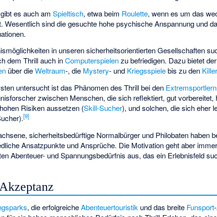
 gibt es auch am
Spieltisch
, etwa beim
Roulette
, wenn es um das we
ht. Wesentlich sind die gesuchte hohe psychische Anspannung und 
uationen.
ismöglichkeiten in unseren sicherheitsorientierten Gesellschaften su
ch dem Thrill auch in
Computerspielen
zu befriedigen. Dazu bietet de
en
über die
Weltraum
-, die
Mystery
- und
Kriegsspiele
bis zu den
Kille
sten untersucht ist das Phänomen des Thrill bei den
Extremsportlern
isforscher zwischen Menschen, die sich reflektiert, gut vorbereitet
hohen Risiken aussetzen (
Skill-Sucher
), und solchen, die sich eher l
[
9
]
Sucher).
achsene, sicherheitsbedürftige Normalbürger und Philobaten haben
iedliche Ansatzpunkte und Ansprüche. Die Motivation geht aber imme
n Abenteuer- und Spannungsbedürfnis aus, das ein Erlebnisfeld suc
e Akzeptanz
ngsparks
, die erfolgreiche
Abenteuertouristik
und das breite
Funsport