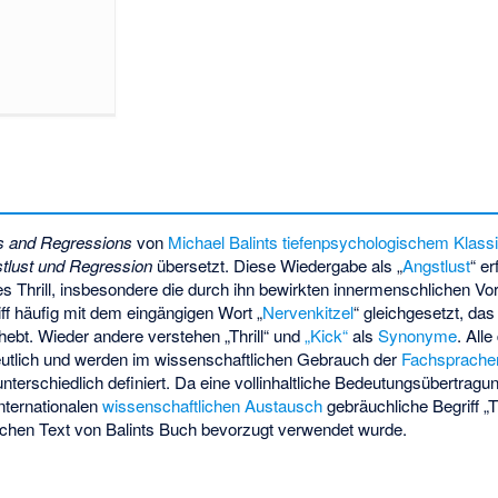
ls and Regressions
von
Michael Balints
tiefenpsychologischem
Klass
tlust und Regression
übersetzt. Diese Wiedergabe als „
Angstlust
“ er
 Thrill, insbesondere die durch ihn bewirkten innermenschlichen Vo
ff häufig mit dem eingängigen Wort „
Nervenkitzel
“ gleichgesetzt, da
ebt. Wieder andere verstehen „Thrill“ und
„Kick“
als
Synonyme
. Alle
eutlich und werden im wissenschaftlichen Gebrauch der
Fachsprache
terschiedlich definiert. Da eine vollinhaltliche Bedeutungsübertragun
internationalen
wissenschaftlichen Austausch
gebräuchliche Begriff „T
schen Text von Balints Buch bevorzugt verwendet wurde.