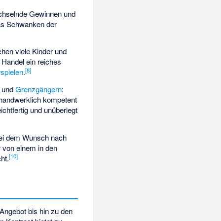
chselnde Gewinnen und
das Schwanken der
chen viele Kinder und
r Handel ein reiches
[
8
]
rspielen
.
und
Grenzgängern
:
, handwerklich kompetent
eichtfertig und unüberlegt
 bei dem Wunsch nach
r von einem in den
[
10
]
ht.
-Angebot bis hin zu den