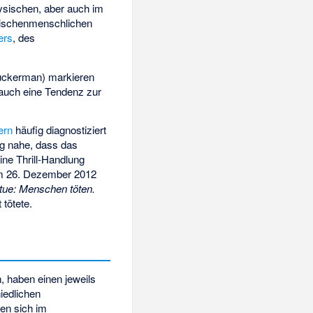
ysischen, aber auch im
wischenmenschlichen
lers
, des
uckerman
) markieren
 auch eine Tendenz zur
ern
häufig diagnostiziert
g nahe, dass das
ne Thrill-Handlung
 am 26. Dezember 2012
 tue: Menschen töten.
 tötete.
, haben einen jeweils
iedlichen
en sich im