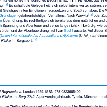
en für ein hohes menschliches Bedürfnis nach Thrill-Erleben, das eine
[
11
]
ag.
Es schafft die Gelegenheit, sich selbst intensiver zu spüren, s
t Gleichgesinnten Emotionen freizusetzen und Spaß zu haben. Die 
[
12
]
 Grundlagen
gefahrenträchtigen Verhaltens. Nach Warwitz
oder Zu
en
Überhöhung. Es rechtfertige sich bereits aus dem natürlichen und 
 Spannung und Abenteuer und sei so lange nicht kritikwürdig, wie L
würden und der Abenteuerdrang nicht zur
Sucht
ausarte. Auf dieser 
(
Union Internationale des Associations d’Alpinisme
(UIAA)) auf einem
[
14
]
 Risiko
im Bergsport.
nd Regressions
. London 1959.
ISBN 978-0823665402
.
 Risiko
. In:
Berg 2012
. Alpenvereinsjahrbuch. Tyrolia. München-Inn
n als Thriller. Nervenkitzel oder Glückssache?
In: Psychologie heute