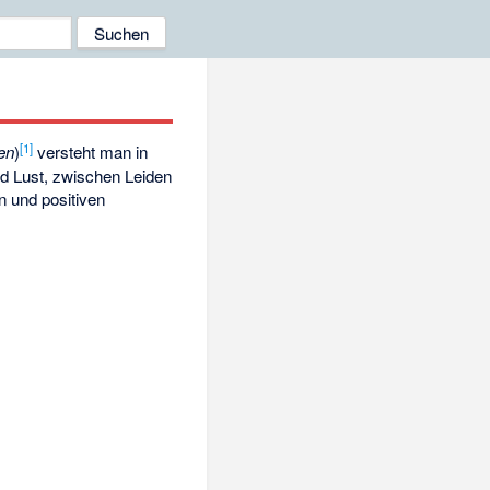
[
1
]
en
)
versteht man in
nd Lust, zwischen Leiden
 und positiven