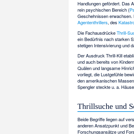
Handlungen gefördert. Das A
rein psychischen Bereich (
Ps
Geschehnissen erwachsen. Di
Agententhrillers
, des
Katastro
Die Fachausdrücke
Thrill-S
ein Bedürfnis nach starken S
stetigen Intensivierung und 
Der Ausdruck Thrill-Kill etab
und auch bereits von Kindern 
Quälen und langsame Hinrich
vorliegt, die Lustgefühle bewi
den amerikanischen Massenm
Spengler steckte u. a. Häuse
Thrillsuche und S
Beide Begriffe liegen auf v
anderen Ansatzpunkt und Bed
Forschungsansätze und Fors