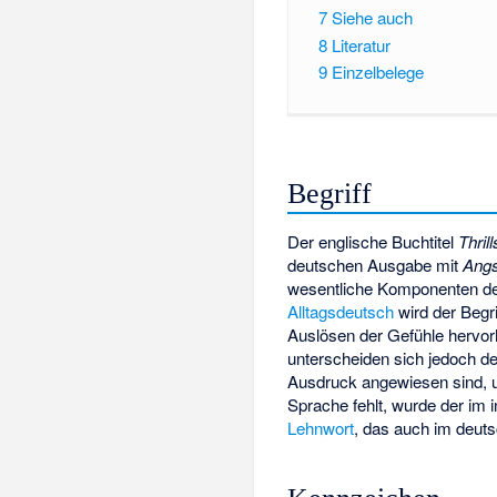
7
Siehe auch
8
Literatur
9
Einzelbelege
Begriff
Der englische Buchtitel
Thril
deutschen Ausgabe mit
Angs
wesentliche Komponenten des
Alltagsdeutsch
wird der Begri
Auslösen der Gefühle hervorh
unterscheiden sich jedoch d
Ausdruck angewiesen sind, un
Sprache fehlt, wurde der im 
Lehnwort
, das auch im deut