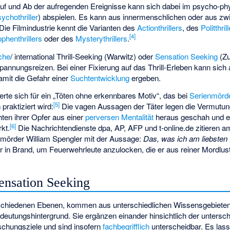
uf und Ab der aufregenden Ereignisse kann sich dabei im psycho-ph
ychothriller
) abspielen. Es kann aus innermenschlichen oder aus z
e Filmindustrie kennt die Varianten des
Actionthrillers
, des
Politthril
[
4
]
phenthrillers
oder des
Mysterythrillers
.
uche
/ international Thrill-Seeking (Warwitz) oder
Sensation Seeking
(
Z
pannungsreizen. Bei einer Fixierung auf das Thrill-Erleben kann sich
damit die Gefahr einer
Suchtentwicklung
ergeben.
lierte sich für ein „Töten ohne erkennbares Motiv“, das bei
Serienmörd
[
5
]
praktiziert wird:
Die vagen Aussagen der Täter legen die Vermutun
ten ihrer Opfer aus einer
perversen
Mentalität
heraus geschah und ei
[
6
]
rkt.
Die Nachrichtendienste dpa, AP, AFP und t-online.de zitieren
örder William Spengler mit der Aussage:
Das, was ich am liebsten
r in Brand, um Feuerwehrleute anzulocken, die er aus reiner Mordlust
ensation Seeking
erschiedenen Ebenen, kommen aus unterschiedlichen Wissensgebieten
eutungshintergrund. Sie ergänzen einander hinsichtlich der untersch
chungsziele und sind insofern
fachbegrifflich
unterscheidbar. Es lass