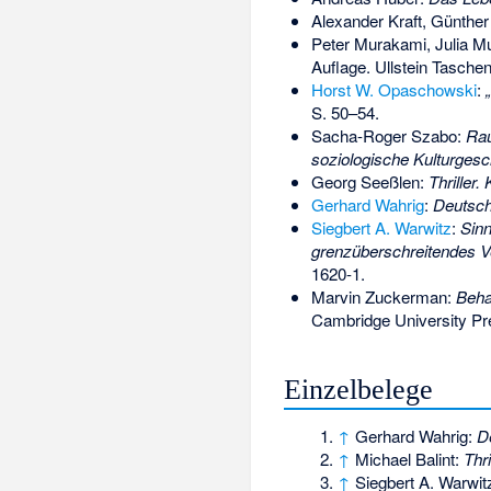
Alexander Kraft, Günthe
Peter Murakami, Julia M
Auflage. Ullstein Tasch
Horst W. Opaschowski
:
S. 50–54.
Sacha-Roger Szabo:
Rau
soziologische Kulturgesc
Georg Seeßlen:
Thriller.
Gerhard Wahrig
:
Deutsch
Siegbert A. Warwitz
:
Sinn
grenzüberschreitendes V
1620-1
.
Marvin Zuckerman
:
Beha
Cambridge University P
Einzelbelege
↑
Gerhard Wahrig:
D
↑
Michael Balint:
Thr
↑
Siegbert A. Warwit