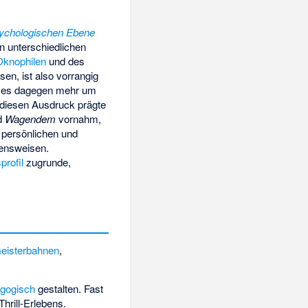
ychologischen Ebene
en unterschiedlichen
Oknophilen
und des
sen, ist also vorrangig
t es dagegen mehr um
 diesen Ausdruck prägte
d
Wagendem
vornahm,
r persönlichen und
tensweisen.
profil
zugrunde,
eisterbahnen
,
agogisch
gestalten. Fast
hrill-Erlebens.