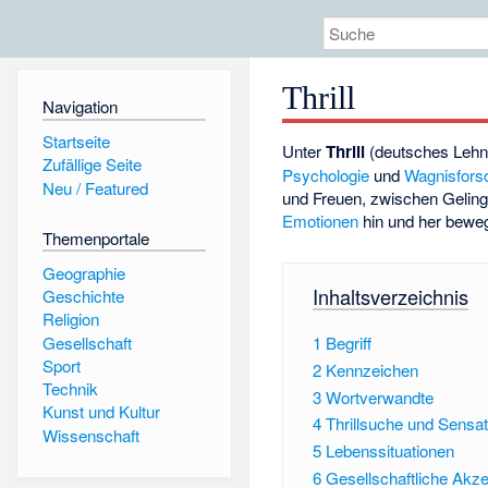
Thrill
Navigation
Startseite
Unter
Thrill
(deutsches Lehn
Zufällige Seite
Psychologie
und
Wagnisfors
Neu / Featured
und Freuen, zwischen Geling
Emotionen
hin und her beweg
Themenportale
Geographie
Inhaltsverzeichnis
Geschichte
Religion
Gesellschaft
1
Begriff
Sport
2
Kennzeichen
Technik
3
Wortverwandte
Kunst und Kultur
4
Thrillsuche und Sensa
Wissenschaft
5
Lebenssituationen
6
Gesellschaftliche Akz