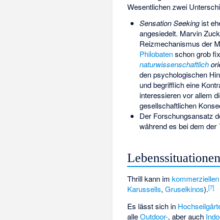
Wesentlichen zwei Untersch
Sensation Seeking
ist eh
angesiedelt.
Marvin Zuc
Reizmechanismus der Men
Philobaten
schon grob fixi
naturwissenschaftlich
ori
den psychologischen Hint
und begrifflich eine Kont
interessieren vor allem 
gesellschaftlichen Konse
Der Forschungsansatz 
während es bei dem der
Lebenssituatione
Thrill kann im
kommerziellen
[
7
]
Karussells
,
Gruselkinos
).
Es lässt sich in
Hochseilgärt
alle
Outdoor-
, aber auch
Indo