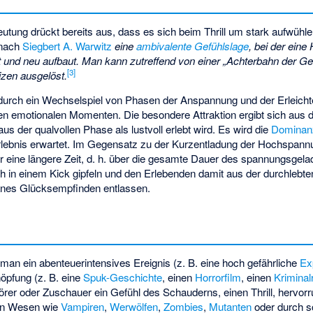
utung drückt bereits aus, dass es sich beim Thrill um stark aufwühl
 nach
Siegbert A. Warwitz
eine
ambivalente Gefühlslage
, bei der ein
t und neu aufbaut. Man kann zutreffend von einer „Achterbahn der Ge
[
3
]
zen ausgelöst.
h durch ein Wechselspiel von Phasen der Anspannung und der Erleicht
n emotionalen Momenten. Die besondere Attraktion ergibt sich aus 
us der qualvollen Phase als lustvoll erlebt wird. Es wird die
Dominan
rlebnis erwartet. Im Gegensatz zu der Kurzentladung der Hochspannu
 eine längere Zeit, d. h. über die gesamte Dauer des spannungsge
uch in einem Kick gipfeln und den Erlebenden damit aus der durchlebt
anes Glücksempfinden entlassen.
man ein abenteuerintensives Ereignis (z. B. eine hoch gefährliche
Ex
öpfung (z. B. eine
Spuk-Geschichte
, einen
Horrorfilm
, einen
Krimina
rer oder Zuschauer ein Gefühl des Schauderns, einen Thrill, hervorru
hen Wesen wie
Vampiren
,
Werwölfen
,
Zombies
,
Mutanten
oder durch s