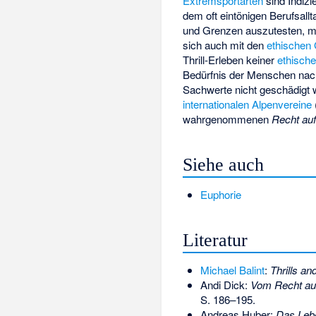
Extremsportarten
sind Indizi
dem oft eintönigen Berufsallt
und Grenzen auszutesten, mi
sich auch mit den
ethischen
Thrill-Erleben keiner
ethisch
Bedürfnis der Menschen nach
Sachwerte nicht geschädigt 
internationalen Alpenvereine
wahrgenommenen
Recht auf
Siehe auch
Euphorie
Literatur
Michael Balint
:
Thrills a
Andi Dick:
Vom Recht auf
S. 186–195.
Andreas Huber:
Das Lebe