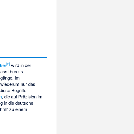
[
2
]
iker
wird in der
fasst bereits
rgänge. Im
s wiederum nur das
 diese Begriffe
n
, die auf Präzision im
g in die deutsche
hrill“ zu einem