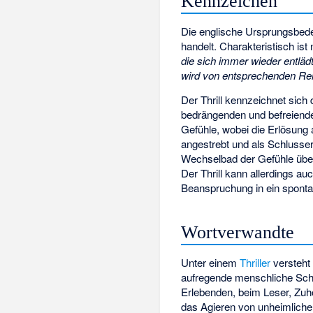
Kennzeichen
Die englische Ursprungsbede
handelt. Charakteristisch ist
die sich immer wieder entläd
wird von entsprechenden Rei
Der Thrill kennzeichnet sic
bedrängenden und befreiende
Gefühle, wobei die Erlösung a
angestrebt und als Schlusse
Wechselbad der Gefühle über
Der Thrill kann allerdings a
Beanspruchung in ein spont
Wortverwandte
Unter einem
Thriller
versteht 
aufregende menschliche Sch
Erlebenden, beim Leser, Zuhö
das Agieren von unheimlic