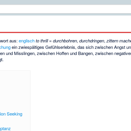
wort aus:
englisch
to thrill
=
durchbohren
,
durchdringen
,
zittern mach
chung
ein zwiespältiges Gefühlserlebnis, das sich zwischen Angst u
en und Misslingen, zwischen Hoffen und Bangen, zwischen negativen
t.
tion Seeking
eptanz