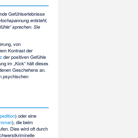
ende Gefühlserlebnisse
e Hochspannung entsteht,
fühle“ sprechen. Sie
erung, von
dem Kontrast der
z
der positiven Gefühle
ng im „Kick“ hält dieses
ladenen Geschehens an.
en psychischen
pedition
) oder eine
lroman
), die beim
fen. Dies wird oft durch
chwerstkriminelle