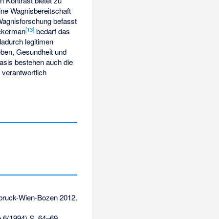
n Kontrast bietet zu
eine Wagnisbereitschaft
Wagnisforschung befasst
[
13
]
ckerman
bedarf das
dadurch legitimen
eben, Gesundheit und
Basis bestehen auch die
 verantwortlich
sbruck-Wien-Bozen 2012.
 6(1994) S. 64–69.