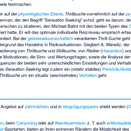
iede festmachen:
er auf der
physiologischen Ebene
,
Thrillsuche
vornehmlich auf der
ps
kerman
, der den Begriff "Sensation Seeking" schuf, geht es darum, d
schen zu skalieren, den Michael Balint mit den beiden Typen des
ert hatte. Er will das optimale individuelle Reizniveau empirisch erfas
entiert
. Bei der
geisteswissenschaftlich
verankerten
Thrill-Suche geh
ergrund des Handelns in Risikosituationen. Siegbert A. Warwitz, der
rastierung von
Thrillsuche
und
Skillsuche
, von
Risiker
(
Hasardeur
) un
die Motivationen, die Sinn- und Wertungsfragen, sowie die Analyse de
quenzen der beiden sehr unterschiedlichen Einstellungen und Verhal
des
Sensation Seeking
legt zudem ein (relativ stabiles)
Persönlichkeits
Thrillsuche
um ein situativ (wechselndes)
Verhalten
geht.
n
Angebot auf
Jahrmärkten
und in
Vergnügungsparks
erlebt werden (
G
en
, beim
Canyoning
oder auf
Abenteuerreisen
z. T. auch
erlebnispäd
or
-Sportarten, bieten an ihren extremen Rändern die Möglichkeit des T