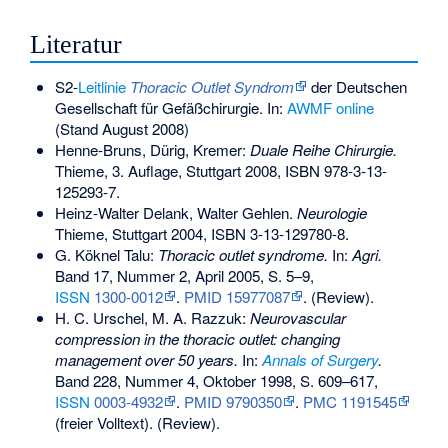
Literatur
S2-
Leitlinie
Thoracic Outlet Syndrom
der Deutschen
Gesellschaft für Gefäßchirurgie. In:
AWMF online
(Stand August 2008)
Henne-Bruns, Dürig, Kremer:
Duale Reihe Chirurgie.
Thieme, 3. Auflage, Stuttgart 2008,
ISBN 978-3-13-
125293-7
.
Heinz-Walter Delank, Walter Gehlen.
Neurologie
Thieme, Stuttgart 2004,
ISBN 3-13-129780-8
.
G. Köknel Talu:
Thoracic outlet syndrome.
In:
Agri.
Band 17, Nummer 2, April 2005, S. 5–9,
ISSN
1300-0012
.
PMID 15977087
. (Review).
H. C. Urschel, M. A. Razzuk:
Neurovascular
compression in the thoracic outlet: changing
management over 50 years.
In:
Annals of Surgery
.
Band 228, Nummer 4, Oktober 1998, S. 609–617,
ISSN
0003-4932
.
PMID 9790350
.
PMC 1191545
(freier Volltext). (Review).