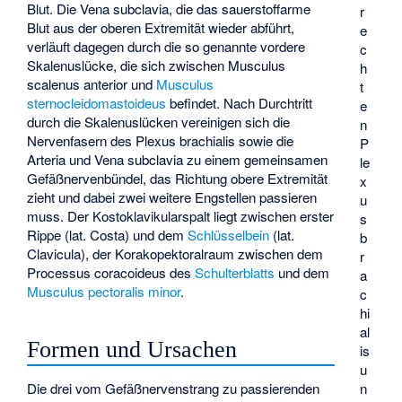
Blut. Die Vena subclavia, die das sauerstoffarme
r
Blut aus der oberen Extremität wieder abführt,
e
verläuft dagegen durch die so genannte vordere
c
Skalenuslücke, die sich zwischen Musculus
h
scalenus anterior und
Musculus
t
sternocleidomastoideus
befindet. Nach Durchtritt
e
durch die Skalenuslücken vereinigen sich die
n
Nervenfasern des Plexus brachialis sowie die
P
Arteria und Vena subclavia zu einem gemeinsamen
le
Gefäßnervenbündel, das Richtung obere Extremität
x
zieht und dabei zwei weitere Engstellen passieren
u
muss. Der Kostoklavikularspalt liegt zwischen erster
s
Rippe (lat. Costa) und dem
Schlüsselbein
(lat.
b
Clavicula), der Korakopektoralraum zwischen dem
r
Processus coracoideus
des
Schulterblatts
und dem
a
Musculus pectoralis minor
.
c
hi
al
Formen und Ursachen
is
u
Die drei vom Gefäßnervenstrang zu passierenden
n