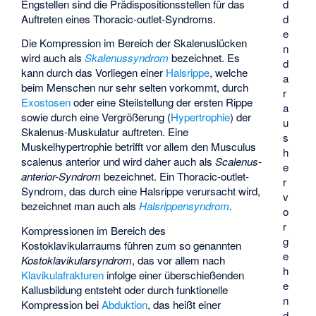
Engstellen sind die Prädispositionsstellen für das
d
Auftreten eines Thoracic-outlet-Syndroms.
d
e
Die Kompression im Bereich der Skalenuslücken
n
wird auch als
Skalenussyndrom
bezeichnet. Es
d
kann durch das Vorliegen einer
Halsrippe
, welche
a
beim Menschen nur sehr selten vorkommt, durch
r
Exostosen
oder eine Steilstellung der ersten Rippe
a
sowie durch eine Vergrößerung (
Hypertrophie
) der
u
Skalenus-Muskulatur auftreten. Eine
s
Muskelhypertrophie betrifft vor allem den Musculus
h
scalenus anterior und wird daher auch als
Scalenus-
e
anterior-Syndrom
bezeichnet. Ein Thoracic-outlet-
r
Syndrom, das durch eine Halsrippe verursacht wird,
v
bezeichnet man auch als
Halsrippensyndrom
.
o
r
Kompressionen im Bereich des
g
Kostoklavikularraums führen zum so genannten
e
Kostoklavikularsyndrom
, das vor allem nach
h
Klavikulafrakturen
infolge einer überschießenden
e
Kallusbildung entsteht oder durch funktionelle
n
Kompression bei
Abduktion
, das heißt einer
d