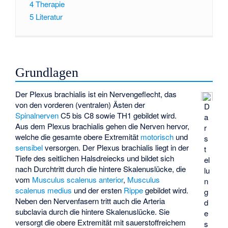
4
Therapie
5
Literatur
Grundlagen
Der Plexus brachialis ist ein Nervengeflecht, das
von den vorderen (ventralen) Ästen der
D
Spinalnerven
C5 bis C8 sowie TH1 gebildet wird.
a
Aus dem Plexus brachialis gehen die Nerven hervor,
r
welche die gesamte obere Extremität
motorisch
und
s
sensibel
versorgen. Der Plexus brachialis liegt in der
t
Tiefe des
seitlichen Halsdreiecks
und bildet sich
el
nach Durchtritt durch die hintere Skalenuslücke, die
lu
vom
Musculus scalenus anterior
,
Musculus
n
scalenus medius
und der ersten
Rippe
gebildet wird.
g
Neben den Nervenfasern tritt auch die Arteria
d
subclavia durch die hintere Skalenuslücke. Sie
e
versorgt die obere Extremität mit sauerstoffreichem
s