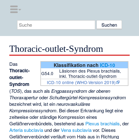
Thoracic-outlet-Syndrom
Das
Klassifikation nach
ICD-10
Thoracic-
Läsionen des Plexus brachialis,
G54.0
inkl. Thoracic-outlet-Syndrom
outlet-
ICD-10 online (WHO-Version 2019)
Syndrom
(
TOS
), das auch als
Engpasssyndrom der oberen
Thoraxapertur
oder
Schultergürtel-Kompressionssyndrom
bezeichnet wird, ist ein
neurovaskuläres
Kompressionssyndrom
. Bei dieser Erkrankung liegt eine
zeitweise oder ständige Kompression eines
Gefäßnervenbündels, bestehend aus
Plexus brachialis
, der
Arteria subclavia
und der
Vena subclavia
vor. Dieses
Gefäßnervenbündel verläuft vom Hals aus in Richtung