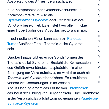
Abspreizung des Armes, verursacht wird.
e
Eine Kompression des Gefäßnervenbündels im
n
Korakopektoralraum wird als
N
Hyperabduktionssyndrom
oder
Pectoralis-minor-
e
Syndrom
bezeichnet. Es entsteht vor allem infolge
r
einer Hypertrophie des Musculus pectoralis minor.
v
e
In sehr seltenen Fällen kann auch ein
Pancoast-
n
Tumor
Auslöser für ein Thoracic-outlet-Syndrom
v
sein.
o
n
Darüber hinaus gibt es einige Sonderformen des
v
Thoracic-outlet-Syndroms. Besteht die Kompression
o
des Gefäßnervenbündels hauptsächlich in einer
r
Einengung der Vena subclavia, so wird dies auch als
n
Thoracic-inlet-Syndrom
bezeichnet. Es resultieren
e
venöse Abflussstörungen. Eine venöse
Abflussstörung erhöht das Risiko von
Thrombosen
,
das heißt der Bildung von Blutgerinnseln. Eine
Thrombose
in der Vena subclavia
führt zum so genannten
Paget-von-
Schroetter-Syndrom
.