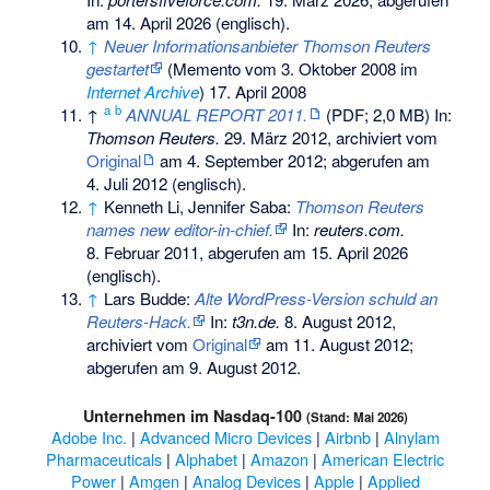
am 14. April 2026
(englisch).
↑
Neuer Informationsanbieter Thomson Reuters
gestartet
(
Memento
vom 3. Oktober 2008 im
Internet Archive
) 17. April 2008
a
b
↑
ANNUAL REPORT 2011.
(PDF; 2,0 MB) In:
Thomson Reuters.
29. März 2012, archiviert vom
Original
am
4. September 2012
;
abgerufen am
4. Juli 2012
(englisch).
↑
Kenneth Li, Jennifer Saba:
Thomson Reuters
names new editor-in-chief.
In:
reuters.com.
8. Februar 2011,
abgerufen am 15. April 2026
(englisch).
↑
Lars Budde:
Alte WordPress-Version schuld an
Reuters-Hack.
In:
t3n.de.
8. August 2012,
archiviert vom
Original
am
11. August 2012
;
abgerufen am 9. August 2012
.
Unternehmen im
Nasdaq-100
(Stand: Mai 2026)
Adobe Inc.
|
Advanced Micro Devices
|
Airbnb
|
Alnylam
Pharmaceuticals
|
Alphabet
|
Amazon
|
American Electric
Power
|
Amgen
|
Analog Devices
|
Apple
|
Applied