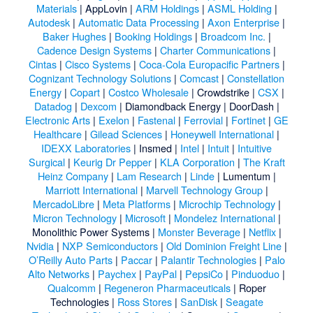
Materials
|
AppLovin
|
ARM Holdings
|
ASML Holding
|
Autodesk
|
Automatic Data Processing
|
Axon Enterprise
|
Baker Hughes
|
Booking Holdings
|
Broadcom Inc.
|
Cadence Design Systems
|
Charter Communications
|
Cintas
|
Cisco Systems
|
Coca-Cola Europacific Partners
|
Cognizant Technology Solutions
|
Comcast
|
Constellation
Energy
|
Copart
|
Costco Wholesale
|
Crowdstrike
|
CSX
|
Datadog
|
Dexcom
|
Diamondback Energy
|
DoorDash
|
Electronic Arts
|
Exelon
|
Fastenal
|
Ferrovial
|
Fortinet
|
GE
Healthcare
|
Gilead Sciences
|
Honeywell International
|
IDEXX Laboratories
|
Insmed
|
Intel
|
Intuit
|
Intuitive
Surgical
|
Keurig Dr Pepper
|
KLA Corporation
|
The Kraft
Heinz Company
|
Lam Research
|
Linde
|
Lumentum
|
Marriott International
|
Marvell Technology Group
|
MercadoLibre
|
Meta Platforms
|
Microchip Technology
|
Micron Technology
|
Microsoft
|
Mondelez International
|
Monolithic Power Systems
|
Monster Beverage
|
Netflix
|
Nvidia
|
NXP Semiconductors
|
Old Dominion Freight Line
|
O’Reilly Auto Parts
|
Paccar
|
Palantir Technologies
|
Palo
Alto Networks
|
Paychex
|
PayPal
|
PepsiCo
|
Pinduoduo
|
Qualcomm
|
Regeneron Pharmaceuticals
|
Roper
Technologies
|
Ross Stores
|
SanDisk
|
Seagate