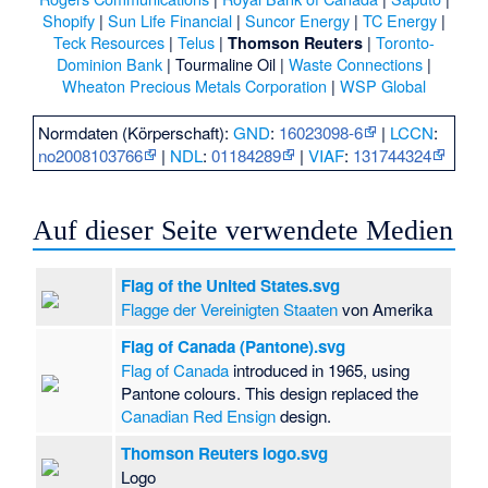
Shopify
|
Sun Life Financial
|
Suncor Energy
|
TC Energy
|
Teck Resources
|
Telus
|
|
Toronto-
Thomson Reuters
Dominion Bank
|
Tourmaline Oil
|
Waste Connections
|
Wheaton Precious Metals Corporation
|
WSP Global
Normdaten (Körperschaft):
GND
:
16023098-6
|
LCCN
:
no2008103766
|
NDL
:
01184289
|
VIAF
:
131744324
Auf dieser Seite verwendete Medien
Flag of the United States.svg
Flagge der Vereinigten Staaten
von Amerika
Flag of Canada (Pantone).svg
Flag of Canada
introduced in 1965, using
Pantone colours. This design replaced the
Canadian Red Ensign
design.
Thomson Reuters logo.svg
Logo