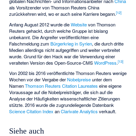
globalen Nachrichten- und Informationsanbieter nach
China
als Vorsitzender von Thomson Reuters China
[
12
]
zurückkehren wird, wo er auch seine Karriere begann.
Anfang August 2012 wurde die
Website
von Thomson
Reuters gehackt, durch welche Gruppe ist bislang
unbekannt. Die Angreifer veröffentlichten eine
Falschmeldung zum
Bürgerkrieg in Syrien
, die durch dritte
Medien allerdings nicht aufgegriffen und weiter verbreitet
wurde. Grund für den Hack war die Verwendung einer
[
13
]
veralteten Version des Open-Source-CMS
WordPress
.
Von 2002 bis 2016 veröffentlichte Thomson Reuters wenige
Wochen vor der Vergabe der
Nobelpreise
unter dem
Namen
Thomson Reuters Citation Laureates
eine eigene
Voraussage auf die Nobelpreisträger, die sich auf die
Analyse der Häufigkeiten wissenschaftlicher Zitierungen
stützte. 2016 wurde die zugrundeliegende Datenbank
Science Citation Index
an
Clarivate Analytics
verkauft.
Siehe auch