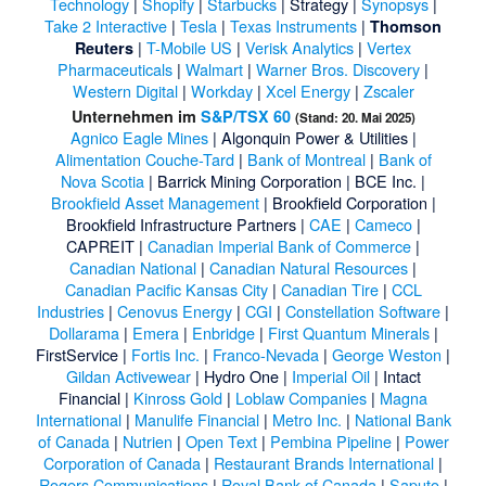
Technology
|
Shopify
|
Starbucks
|
Strategy
|
Synopsys
|
Take 2 Interactive
|
Tesla
|
Texas Instruments
|
Thomson
|
T-Mobile US
|
Verisk Analytics
|
Vertex
Reuters
Pharmaceuticals
|
Walmart
|
Warner Bros. Discovery
|
Western Digital
|
Workday
|
Xcel Energy
|
Zscaler
Unternehmen im
S&P/TSX 60
(Stand: 20. Mai 2025)
Agnico Eagle Mines
|
Algonquin Power & Utilities
|
Alimentation Couche-Tard
|
Bank of Montreal
|
Bank of
Nova Scotia
|
Barrick Mining Corporation
|
BCE Inc.
|
Brookfield Asset Management
|
Brookfield Corporation
|
Brookfield Infrastructure Partners
|
CAE
|
Cameco
|
CAPREIT
|
Canadian Imperial Bank of Commerce
|
Canadian National
|
Canadian Natural Resources
|
Canadian Pacific Kansas City
|
Canadian Tire
|
CCL
Industries
|
Cenovus Energy
|
CGI
|
Constellation Software
|
Dollarama
|
Emera
|
Enbridge
|
First Quantum Minerals
|
FirstService
|
Fortis Inc.
|
Franco-Nevada
|
George Weston
|
Gildan Activewear
|
Hydro One
|
Imperial Oil
|
Intact
Financial
|
Kinross Gold
|
Loblaw Companies
|
Magna
International
|
Manulife Financial
|
Metro Inc.
|
National Bank
of Canada
|
Nutrien
|
Open Text
|
Pembina Pipeline
|
Power
Corporation of Canada
|
Restaurant Brands International
|
Rogers Communications
|
Royal Bank of Canada
|
Saputo
|