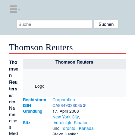
Thomson Reuters
Thomson Reuters
Tho
mso
n
Reu
Logo
ters
ist
Corporation
Rechtsform
der
CA8849038085
ISIN
Na
17. April 2008
Gründung
me
New York City
,
eine
Vereinigte Staaten
Sitz
s
und
Toronto
,
Kanada
Med
Steve Hasker