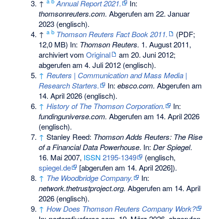
a
b
↑
Annual Report 2021.
In:
thomsonreuters.com.
Abgerufen am 22. Januar
2023
(englisch).
a
b
↑
Thomson Reuters Fact Book 2011.
(PDF;
12,0 MB) In:
Thomson Reuters.
1. August 2011,
archiviert vom
Original
am
20. Juni 2012
;
abgerufen am 4. Juli 2012
(englisch).
↑
Reuters | Communication and Mass Media |
Research Starters.
In:
ebsco.com.
Abgerufen am
14. April 2026
(englisch).
↑
History of The Thomson Corporation.
In:
fundinguniverse.com.
Abgerufen am 14. April 2026
(englisch).
↑
Stanley Reed:
Thomson Adds Reuters: The Rise
of a Financial Data Powerhouse
. In:
Der Spiegel
.
16. Mai 2007,
ISSN
2195-1349
(englisch,
spiegel.de
[abgerufen am 14. April 2026]).
↑
The Woodbridge Company.
In:
network.thetrustproject.org.
Abgerufen am 14. April
2026
(englisch).
↑
How Does Thomson Reuters Company Work?
In:
portersfiveforce.com.
19. März 2026,
abgerufen