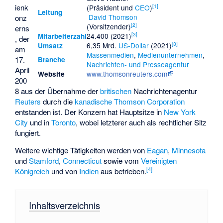
[
1
]
ienk
(Präsident und
CEO
)
Leitung
David Thomson
onz
[
2
]
(
Vorsitzender
)
erns
[
3
]
24.400 (2021)
Mitarbeiterzahl
, der
[
3
]
6,35 Mrd.
US-Dollar
(2021)
Umsatz
am
Massenmedien
,
Medienunternehmen
,
17.
Branche
Nachrichten- und Presseagentur
April
www.thomsonreuters.com
Website
200
8 aus der Übernahme der
britischen
Nachrichtenagentur
Reuters
durch die
kanadische
Thomson Corporation
entstanden ist. Der Konzern hat Hauptsitze in
New York
City
und in
Toronto
, wobei letzterer auch als rechtlicher Sitz
fungiert.
Weitere wichtige Tätigkeiten werden von
Eagan
,
Minnesota
und
Stamford
,
Connecticut
sowie vom
Vereinigten
[
4
]
Königreich
und von
Indien
aus betrieben.
Inhaltsverzeichnis