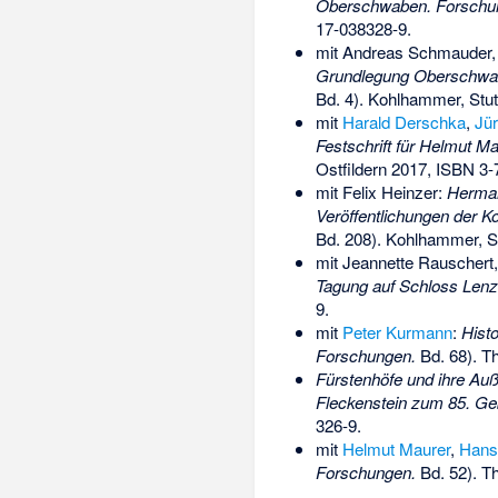
Oberschwaben. Forschung
17-038328-9
.
mit Andreas Schmauder,
Grundlegung Oberschwabe
Bd. 4). Kohlhammer, Stut
mit
Harald Derschka
,
Jür
Festschrift für Helmut M
Ostfildern 2017,
ISBN 3-
mit Felix Heinzer:
Herman
Veröffentlichungen der 
Bd. 208). Kohlhammer, St
mit Jeannette Rauschert
Tagung auf Schloss Lenzb
9
.
mit
Peter Kurmann
:
Histo
Forschungen.
Bd. 68). T
Fürstenhöfe und ihre Auße
Fleckenstein zum 85. Ge
326-9
.
mit
Helmut Maurer
,
Hans
Forschungen.
Bd. 52). Th