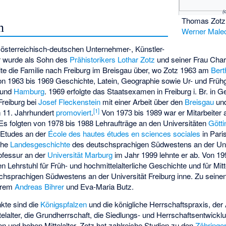
(
Thomas Zotz
n
Werner Male
sterreichisch-deutschen Unternehmer-, Künstler-
r wurde als Sohn des
Prähistorikers
Lothar Zotz
und seiner Frau Charl
lte die Familie nach Freiburg im Breisgau über, wo Zotz 1963 am
Ber
 von 1963 bis 1969 Geschichte, Latein, Geographie sowie Ur- und Frü
und
Hamburg
. 1969 erfolgte das Staatsexamen in Freiburg i. Br. in 
reiburg bei
Josef Fleckenstein
mit einer Arbeit über den
Breisgau
un
[
1
]
 11. Jahrhundert
promoviert
.
Von 1973 bis 1989 war er Mitarbeiter
 Es folgten von 1978 bis 1988 Lehraufträge an den Universitäten
Gött
d’Etudes an der
École des hautes études en sciences sociales
in Pari
iche
Landesgeschichte
des deutschsprachigen Südwestens an der Univ
rofessur an der
Universität Marburg
im Jahr 1999 lehnte er ab. Von 19
n Lehrstuhl für Früh- und hochmittelalterliche Geschichte und für Mitte
hsprachigen Südwestens an der Universität Freiburg inne. Zu sein
derem
Andreas Bihrer
und
Eva-Maria Butz
.
kte sind die
Königspfalzen
und die königliche Herrschaftspraxis, der
lalter, die Grundherrschaft, die Siedlungs- und Herrschaftsentwicklu
 und hohen Mittelalter. Zotz hat zahlreiche Studien zu den
Zähringe