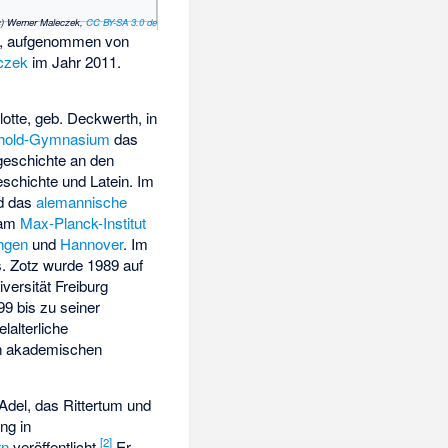
c) Werner Maleczek,
CC BY-SA 3.0 de
, aufgenommen von
czek
im Jahr 2011.
otte, geb. Deckwerth, in
thold-Gymnasium
das
hgeschichte an den
Geschichte und Latein. Im
d das
alemannische
 am
Max-Planck-Institut
ingen
und
Hannover
. Im
s. Zotz wurde 1989 auf
ersität Freiburg
99 bis zu seiner
lalterliche
en akademischen
 Adel, das Rittertum und
ng in
[
2
]
rn
veröffentlicht.
Er