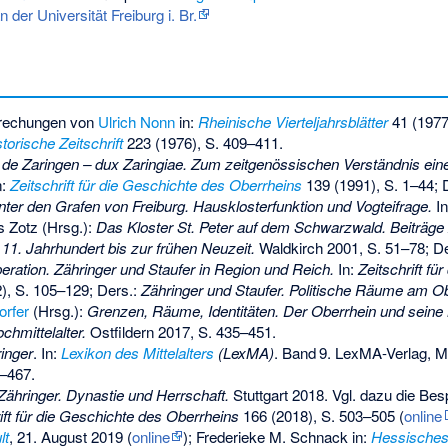
der Universität Freiburg i. Br.
prechungen von
Ulrich Nonn
in:
Rheinische Vierteljahrsblätter
41 (1977
torische Zeitschrift
223 (1976), S. 409–411.
de Zaringen – dux Zaringiae. Zum zeitgenössischen Verständnis ei
n:
Zeitschrift für die Geschichte des Oberrheins
139 (1991), S. 1–44; 
ter den Grafen von Freiburg. Hausklosterfunktion und Vogteifrage.
In
 Zotz (Hrsg.):
Das Kloster St. Peter auf dem Schwarzwald. Beiträge
11. Jahrhundert bis zur frühen Neuzeit.
Waldkirch 2001, S. 51–78; D
ration. Zähringer und Staufer in Region und Reich.
In:
Zeitschrift fü
), S. 105–129; Ders.:
Zähringer und Staufer. Politische Räume am Ob
orfer
(Hrsg.):
Grenzen, Räume, Identitäten. Der Oberrhein und sein
chmittelalter.
Ostfildern 2017, S. 435–451.
inger
. In:
Lexikon des Mittelalters
(LexMA)
.
Band
9
. LexMA-Verlag, 
–467
.
Zähringer. Dynastie und Herrschaft.
Stuttgart 2018. Vgl. dazu die B
ift für die Geschichte des Oberrheins
166 (2018), S. 503–505 (
online
lt
, 21. August 2019 (
online
); Frederieke M. Schnack in:
Hessisches