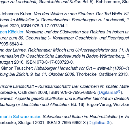
en zu Landschaft, Geschichte und Kultur.
Bd. 5). Kohlhammer, Stut
 Johannes Kuber:
Von den Welfen zu den Staufern. Der Tod Welfs VII
ns im Mittelalter
(=
Oberschwaben. Forschungen zu Landschaft, Ge
tgart 2020,
ISBN 978-3-17-037334-1
.
gen Klöckler
:
Konstanz und der Südwesten des Reiches im hohen und 
aurer zum 80. Geburtstag
(=
Konstanzer Geschichts- und Rechtsquel
7995-6848-4
.
n der Lahme. Reichenauer Mönch und Universalgelehrter des 11. J
Kommission für Geschichtliche Landeskunde in Baden-Württemberg.
R
uttgart 2016,
ISBN 978-3-17-030723-0
.
, Simon Teuscher:
Habsburger Herrschaft vor Ort – weltweit (1300–16
urg bei Zürich, 9. bis 11. Oktober 2008.
Thorbecke, Ostfildern 2013
rische Landschaft – Kunstlandschaft? Der Oberrhein im späten Mittel
horbecke, Ostfildern 2008,
ISBN 978-3-7995-6868-5
(
Digitalisat
).
nwelt. Aspekte gesellschaftlicher und kultureller Identität im deutsch
burtstag
(=
Identitäten und Alteritäten.
Bd. 16). Ergon-Verlag, Würzbu
martin Schwarzmaier
:
Schwaben und Italien im Hochmittelalter
(=
Vo
orbecke, Stuttgart 2001,
ISBN 3-7995-6652-X
(
Digitalisat
).