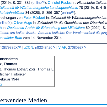
(2019), S. 331–332 (
online
);
Christof Paulus
in:
Historische Zeitschr
Zeitschrift für Württembergische Landesgeschichte
78 (2019), S. 415
erteljahrsblätter
84 (2020), S. 356–357 (
online
).
prechungen von
Peter Rückert
in:
Zeitschrift für Württembergische L
nline
);
Oliver Auge
in:
Zeitschrift für die Geschichte des Oberrhein
h
in:
Deutsches Archiv für Erforschung des Mittelalters
80 (2024), S.
tetten am kalten Markt. Vorstand kritisiert: Der Verein verfehlt die ju
rzwälder Bote
vom 14. November 2014.
:
12879335X
|
LCCN
:
n82248420
|
VIAF
:
27080927
|
sonendaten
tz, Thomas
z, Thomas Lothar; Zotz, Thomas L.
tscher Historiker
Februar 1944
g
 verwendete Medien