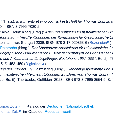
r
(Hrsg.):
In frumento et vino opima. Festschrift für Thomas Zotz zu 
004,
ISBN 3-7995-7080-2
.
Kälble, Heinz Krieg (Hrsg.):
Adel und Königtum im mittelalterlichen Sc
burtstag
(=
Veröffentlichungen der Kommission für Geschichtliche 
Kohlhammer, Stuttgart 2009,
ISBN 978-3-17-020863-6
(
Rezension
).
 Petersohn
(Hrsg.):
Der Konstanzer Arbeitskreis für mittelalterliche G
ibliographische Dokumentation
(=
Veröffentlichungen des Konstanzer A
hte aus Anlass seines fünfzigjährigen Bestehens 1951–2001.
Bd. 2). T
-5
, S. 453–459 (
Digitalisat
).
ng des Jubilars.
In: Heinz Krieg (Hrsg.):
Handlungsspielräume und s
mittelalterlichen Reiches. Kolloquium zu Ehren von Thomas Zotz
(=
rs.
Bd. 5). Thorbecke, Ostfildern 2023,
ISBN 978-3-7995-8554-5
, S.
Thomas Zotz
im Katalog der
Deutschen Nationalbibliothek
Thomas Zotz
im Opac der
Regesta Imperii