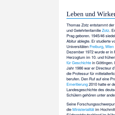
Leben und Wirke
Thomas Zotz entstammt der ö
und Gelehrtenfamilie
Zotz
. E
Prag geboren. 1945/46 siede
Abitur ablegte. Er studierte
Universitäten
Freiburg
,
Wien
Dezember 1972 wurde er in F
Herzogtum im 10. und frühen
für Geschichte
in Göttingen.
Jahr 1986 war er Directeur 
die Professur für mittelalterl
berufen. Den Ruf auf eine P
Emeritierung
2010 hatte er de
Landesgeschichte des deutsc
Schülern gehören unter an
Seine Forschungsschwerpun
die
Ministerialität
im Hochmitte
Südwestdeutschland im frühen