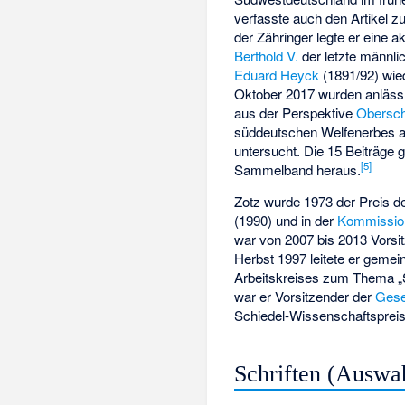
verfasste auch den Artikel z
der Zähringer legte er eine a
Berthold V.
der letzte männlic
Eduard Heyck
(1891/92) wie
Oktober 2017 wurden anlässl
aus der Perspektive
Obersc
süddeutschen Welfenerbes 
untersucht. Die 15 Beiträg
[
5
]
Sammelband heraus.
Zotz wurde 1973 der Preis der 
(1990) und in der
Kommission
war von 2007 bis 2013 Vors
Herbst 1997 leitete er geme
Arbeitskreises zum Thema „S
war er Vorsitzender der
Gese
Schiedel-Wissenschaftsprei
Schriften (Auswa