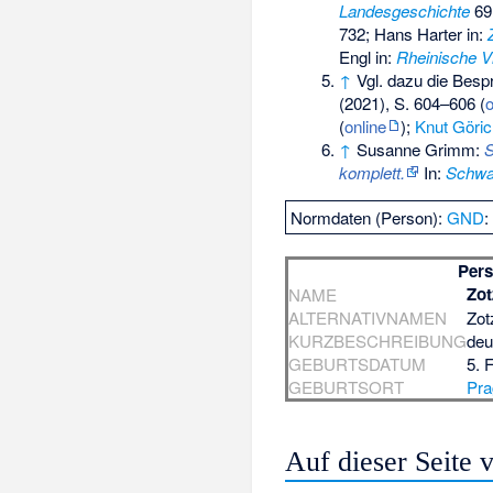
Landesgeschichte
69 
732; Hans Harter in:
Engl in:
Rheinische Vi
↑
Vgl. dazu die Bes
(2021), S. 604–606 (
o
(
online
);
Knut Göric
↑
Susanne Grimm:
S
komplett.
In:
Schwa
Normdaten (Person):
GND
Per
Zo
NAME
ALTERNATIVNAMEN
Zot
KURZBESCHREIBUNG
deu
GEBURTSDATUM
5. 
GEBURTSORT
Pra
Auf dieser Seite