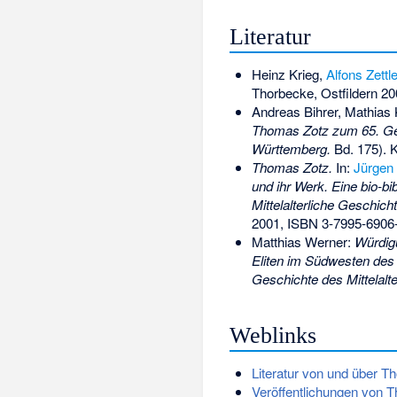
Literatur
Heinz Krieg,
Alfons Zettle
Thorbecke, Ostfildern 2
Andreas Bihrer, Mathias 
Thomas Zotz zum 65. Ge
Württemberg.
Bd. 175). 
Thomas Zotz.
In:
Jürgen
und ihr Werk. Eine bio-b
Mittelalterliche Geschic
2001,
ISBN 3-7995-6906
Matthias Werner:
Würdigu
Eliten im Südwesten des 
Geschichte des Mittelalte
Weblinks
Literatur von und über 
Veröffentlichungen von 