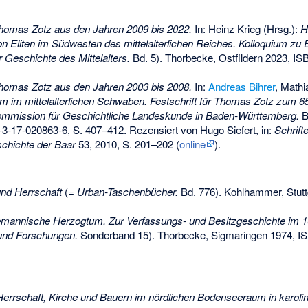
Thomas Zotz aus den Jahren 2009 bis 2022.
In: Heinz Krieg (Hrsg.):
H
n Eliten im Südwesten des mittelalterlichen Reiches. Kolloquium z
r Geschichte des Mittelalters.
Bd. 5). Thorbecke, Ostfildern 2023,
ISB
Thomas Zotz aus den Jahren 2003 bis 2008.
In:
Andreas Bihrer
, Mathi
m im mittelalterlichen Schwaben. Festschrift für Thomas Zotz zum 6
Kommission für Geschichtliche Landeskunde in Baden-Württemberg.
B
-3-17-020863-6
, S. 407–412. Rezensiert von Hugo Siefert, in:
Schrift
chichte der Baar
53, 2010, S. 201–202 (
online
).
und Herrschaft
(=
Urban-Taschenbücher.
Bd. 776). Kohlhammer, Stutt
emannische Herzogtum. Zur Verfassungs- und Besitzgeschichte im 1
und Forschungen.
Sonderband 15). Thorbecke, Sigmaringen 1974,
IS
Herrschaft, Kirche und Bauern im nördlichen Bodenseeraum in karolin