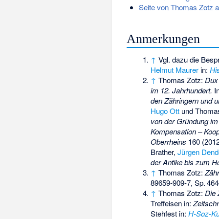
Seite von Thomas Zotz an 
Anmerkungen
↑
Vgl. dazu die Bes
Helmut Maurer
in:
His
↑
Thomas Zotz:
Dux 
im 12. Jahrhundert.
I
den Zähringern und un
Hugo Ott
und Thomas
von der Gründung im 
Kompensation – Koope
Oberrheins
160 (2012
Brather,
Jürgen Dend
der Antike bis zum Ho
↑
Thomas Zotz:
Zähr
89659-909-7
,
Sp.
464
↑
Thomas Zotz:
Die 
Treffeisen in:
Zeitschr
Stehfest in:
H-Soz-Ku