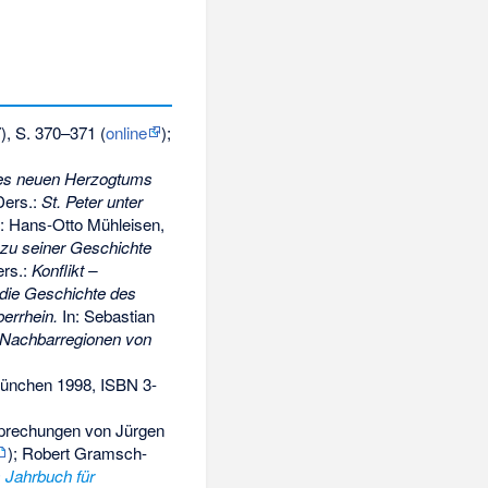
), S. 370–371 (
online
);
nes neuen Herzogtums
Ders.:
St. Peter unter
: Hans-Otto Mühleisen,
 zu seiner Geschichte
ers.:
Konflikt –
r die Geschichte des
errhein.
In: Sebastian
e Nachbarregionen von
München 1998,
ISBN 3-
esprechungen von Jürgen
); Robert Gramsch-
 Jahrbuch für