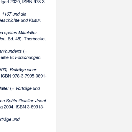
tgart 2020,
ISBN 978-3-
. 1167 und die
schichte und Kultur.
späten Mittelalter.
len.
Bd. 48). Thorbecke,
ahrhunderts
(=
eihe B:
Forschungen.
00). Beiträge einer
,
ISBN 978-3-7995-0891-
alter
(=
Vorträge und
en Spätmittelalter. Josef
rg 2004,
ISBN 3-89913-
rträge und