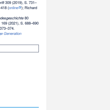
ift
309 (2019), S. 731–
–418 (
online
); Richard
andesgeschichte
80
s
169 (2021), S. 688–690
 373–374.
nge Generation