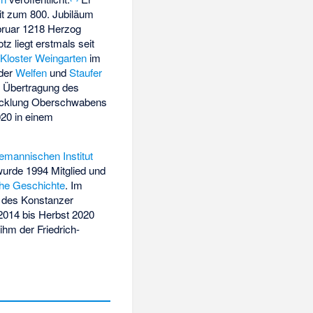
t zum 800. Jubiläum
bruar 1218 Herzog
z liegt erstmals seit
m
Kloster Weingarten
im
 der
Welfen
und
Staufer
r Übertragung des
wicklung Oberschwabens
20 in einem
emannischen Institut
wurde 1994 Mitglied und
iche Geschichte
. Im
 des Konstanzer
2014 bis Herbst 2020
 ihm der
Friedrich-