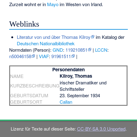
Zurzeit wohnt er in
Mayo
im Westen von Irland.
Weblinks
Literatur von und über Thomas Kilroy
im Katalog der
Deutschen Nationalbibliothek
Normdaten (Person):
GND
:
119210851
|
LCCN
:
n50046158
|
VIAF
:
91961511
|
Personendaten
Kilroy, Thomas
NAME
irischer Dramatiker und
KURZBESCHREIBUNG
Schriftsteller
GEBURTSDATUM
23. September 1934
GEBURTSORT
Callan
Lizenz für Texte auf dieser Seite:
CC-BY-SA 3.0 Unported
.