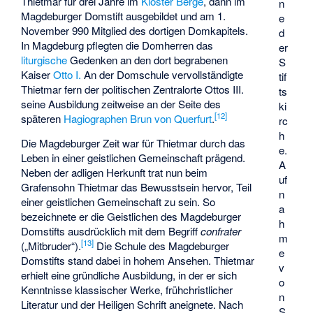
Thietmar für drei Jahre im
Kloster Berge
, dann im
n
Magdeburger Domstift ausgebildet und am 1.
e
November 990 Mitglied des dortigen Domkapitels.
d
In Magdeburg pflegten die Domherren das
er
liturgische
Gedenken an den dort begrabenen
S
Kaiser
Otto I.
An der Domschule vervollständigte
tif
Thietmar fern der politischen Zentralorte Ottos III.
ts
seine Ausbildung zeitweise an der Seite des
ki
[
12
]
späteren
Hagiographen
Brun von Querfurt
.
rc
h
Die Magdeburger Zeit war für Thietmar durch das
e.
Leben in einer geistlichen Gemeinschaft prägend.
A
Neben der adligen Herkunft trat nun beim
uf
Grafensohn Thietmar das Bewusstsein hervor, Teil
n
einer geistlichen Gemeinschaft zu sein. So
a
bezeichnete er die Geistlichen des Magdeburger
h
Domstifts ausdrücklich mit dem Begriff
confrater
m
[
13
]
(„Mitbruder“).
Die Schule des Magdeburger
e
Domstifts stand dabei in hohem Ansehen. Thietmar
v
erhielt eine gründliche Ausbildung, in der er sich
o
Kenntnisse klassischer Werke, frühchristlicher
n
Literatur und der Heiligen Schrift aneignete. Nach
S