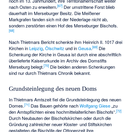
noch im 13. Jahrhundert, ihre Territorialherrschaft weiter
[
67
]
nach Osten zu erweitern.
Der umstrittene Forst blieb
dauerhaft im Merseburger Besitz. Die Meißener
Markgrafen fanden sich mit der Niederlage nicht ab,
sondern zerstörten einen Hof des Merseburger Bischofs.
[
68
]
Nach Thietmars Bericht schenkte ihm Heinrich II. 1017 drei
[
69
]
Kirchen in
Leipzig
,
Ölschwitz
und in
Geusa
.
Die
Schenkung der Kirche in Geusa ist durch eine abschriftlich
überlieferte Kaiserurkunde im Archiv des Domstifts
[
70
]
Merseburg belegt.
Die beiden anderen Schenkungen
sind nur durch Thietmars Chronik bekannt.
Grundsteinlegung des neuen Doms
In Thietmars Amtszeit fiel die Grundsteinlegung des neuen
[
71
]
Domes.
Das Bauen gehörte nach
Wolfgang Giese
„zu
[
72
]
den Amtspflichten eines hochmittelalterlichen Bischofs“.
Durch Neubauten der Bischofskirchen oder durch die
Gründung zahlreicher neuer Kloster- und Stiftskirchen
gestalteten die Bischöfe der Ottonenzeit ihre