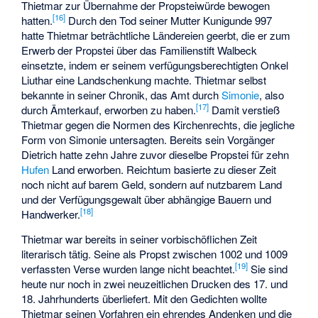
Thietmar zur Übernahme der Propsteiwürde bewogen
[
16
]
hatten.
Durch den Tod seiner Mutter Kunigunde 997
hatte Thietmar beträchtliche Ländereien geerbt, die er zum
Erwerb der Propstei über das Familienstift Walbeck
einsetzte, indem er seinem verfügungsberechtigten Onkel
Liuthar eine Landschenkung machte. Thietmar selbst
bekannte in seiner Chronik, das Amt durch
Simonie
, also
[
17
]
durch Ämterkauf, erworben zu haben.
Damit verstieß
Thietmar gegen die Normen des Kirchenrechts, die jegliche
Form von Simonie untersagten. Bereits sein Vorgänger
Dietrich hatte zehn Jahre zuvor dieselbe Propstei für zehn
Hufen
Land erworben. Reichtum basierte zu dieser Zeit
noch nicht auf barem Geld, sondern auf nutzbarem Land
und der Verfügungsgewalt über abhängige Bauern und
[
18
]
Handwerker.
Thietmar war bereits in seiner vorbischöflichen Zeit
literarisch tätig. Seine als Propst zwischen 1002 und 1009
[
19
]
verfassten Verse wurden lange nicht beachtet.
Sie sind
heute nur noch in zwei neuzeitlichen Drucken des 17. und
18. Jahrhunderts überliefert. Mit den Gedichten wollte
Thietmar seinen Vorfahren ein ehrendes Andenken und die