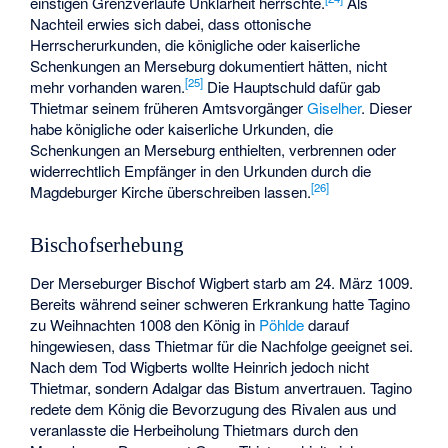
einstigen Grenzverläufe Unklarheit herrschte.
Als
Nachteil erwies sich dabei, dass ottonische
Herrscherurkunden, die königliche oder kaiserliche
Schenkungen an Merseburg dokumentiert hätten, nicht
[
25
]
mehr vorhanden waren.
Die Hauptschuld dafür gab
Thietmar seinem früheren Amtsvorgänger
Giselher
. Dieser
habe königliche oder kaiserliche Urkunden, die
Schenkungen an Merseburg enthielten, verbrennen oder
widerrechtlich Empfänger in den Urkunden durch die
[
26
]
Magdeburger Kirche überschreiben lassen.
Bischofserhebung
Der Merseburger Bischof Wigbert starb am 24. März 1009.
Bereits während seiner schweren Erkrankung hatte Tagino
zu Weihnachten 1008 den König in
Pöhlde
darauf
hingewiesen, dass Thietmar für die Nachfolge geeignet sei.
Nach dem Tod Wigberts wollte Heinrich jedoch nicht
Thietmar, sondern Adalgar das Bistum anvertrauen. Tagino
redete dem König die Bevorzugung des Rivalen aus und
veranlasste die Herbeiholung Thietmars durch den