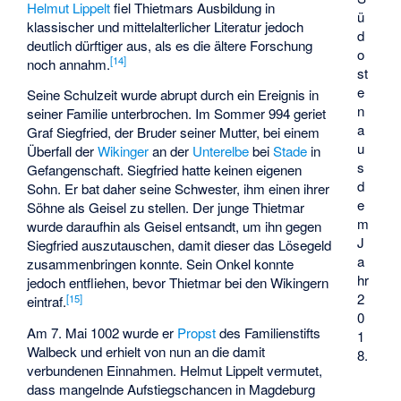
Helmut Lippelt
fiel Thietmars Ausbildung in
ü
klassischer und mittelalterlicher Literatur jedoch
d
deutlich dürftiger aus, als es die ältere Forschung
o
[
14
]
noch annahm.
st
e
Seine Schulzeit wurde abrupt durch ein Ereignis in
n
seiner Familie unterbrochen. Im Sommer 994 geriet
a
Graf Siegfried, der Bruder seiner Mutter, bei einem
u
Überfall der
Wikinger
an der
Unterelbe
bei
Stade
in
s
Gefangenschaft. Siegfried hatte keinen eigenen
d
Sohn. Er bat daher seine Schwester, ihm einen ihrer
e
Söhne als Geisel zu stellen. Der junge Thietmar
m
wurde daraufhin als Geisel entsandt, um ihn gegen
J
Siegfried auszutauschen, damit dieser das Lösegeld
a
zusammenbringen konnte. Sein Onkel konnte
hr
jedoch entfliehen, bevor Thietmar bei den Wikingern
2
[
15
]
eintraf.
0
Am 7. Mai 1002 wurde er
Propst
des Familienstifts
1
Walbeck und erhielt von nun an die damit
8.
verbundenen Einnahmen. Helmut Lippelt vermutet,
dass mangelnde Aufstiegschancen in Magdeburg