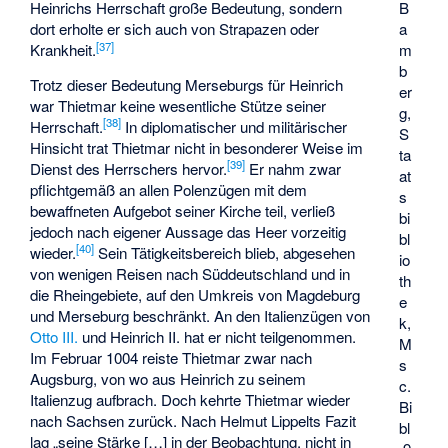
Heinrichs Herrschaft große Bedeutung, sondern
B
dort erholte er sich auch von Strapazen oder
a
[
37
]
Krankheit.
m
b
Trotz dieser Bedeutung Merseburgs für Heinrich
er
war Thietmar keine wesentliche Stütze seiner
g,
[
38
]
Herrschaft.
In diplomatischer und militärischer
S
Hinsicht trat Thietmar nicht in besonderer Weise im
ta
[
39
]
Dienst des Herrschers hervor.
Er nahm zwar
at
pflichtgemäß an allen Polenzügen mit dem
s
bewaffneten Aufgebot seiner Kirche teil, verließ
bi
jedoch nach eigener Aussage das Heer vorzeitig
bl
[
40
]
wieder.
Sein Tätigkeitsbereich blieb, abgesehen
io
von wenigen Reisen nach Süddeutschland und in
th
die Rheingebiete, auf den Umkreis von Magdeburg
e
und Merseburg beschränkt. An den Italienzügen von
k,
Otto III.
und Heinrich II. hat er nicht teilgenommen.
M
Im Februar 1004 reiste Thietmar zwar nach
s
Augsburg, von wo aus Heinrich zu seinem
c.
Italienzug aufbrach. Doch kehrte Thietmar wieder
Bi
nach Sachsen zurück. Nach Helmut Lippelts Fazit
bl
lag „seine Stärke […] in der Beobachtung, nicht in