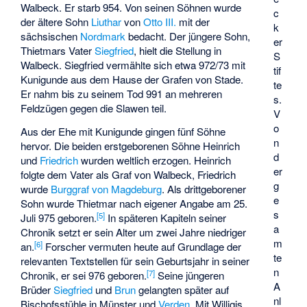
Walbeck. Er starb 954. Von seinen Söhnen wurde
c
der ältere Sohn
Liuthar
von
Otto III.
mit der
k
sächsischen
Nordmark
bedacht. Der jüngere Sohn,
er
Thietmars Vater
Siegfried
, hielt die Stellung in
S
Walbeck. Siegfried vermählte sich etwa 972/73 mit
tif
Kunigunde aus dem Hause der Grafen von Stade.
te
Er nahm bis zu seinem Tod 991 an mehreren
s.
Feldzügen gegen die Slawen teil.
V
o
Aus der Ehe mit Kunigunde gingen fünf Söhne
n
hervor. Die beiden erstgeborenen Söhne Heinrich
d
und
Friedrich
wurden weltlich erzogen. Heinrich
er
folgte dem Vater als Graf von Walbeck, Friedrich
g
wurde
Burggraf von Magdeburg
. Als drittgeborener
e
Sohn wurde Thietmar nach eigener Angabe am 25.
s
[
5
]
Juli 975 geboren.
In späteren Kapiteln seiner
a
Chronik setzt er sein Alter um zwei Jahre niedriger
m
[
6
]
an.
Forscher vermuten heute auf Grundlage der
te
relevanten Textstellen für sein Geburtsjahr in seiner
n
[
7
]
Chronik, er sei 976 geboren.
Seine jüngeren
A
Brüder
Siegfried
und
Brun
gelangten später auf
nl
Bischofsstühle in Münster und
Verden
. Mit Willigis,