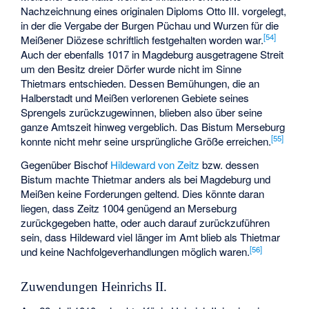
Nachzeichnung eines originalen Diploms Otto III. vorgelegt,
in der die Vergabe der Burgen Püchau und Wurzen für die
[
54
]
Meißener Diözese schriftlich festgehalten worden war.
Auch der ebenfalls 1017 in Magdeburg ausgetragene Streit
um den Besitz dreier Dörfer wurde nicht im Sinne
Thietmars entschieden. Dessen Bemühungen, die an
Halberstadt und Meißen verlorenen Gebiete seines
Sprengels zurückzugewinnen, blieben also über seine
ganze Amtszeit hinweg vergeblich. Das Bistum Merseburg
[
55
]
konnte nicht mehr seine ursprüngliche Größe erreichen.
Gegenüber Bischof
Hildeward von Zeitz
bzw. dessen
Bistum machte Thietmar anders als bei Magdeburg und
Meißen keine Forderungen geltend. Dies könnte daran
liegen, dass Zeitz 1004 genügend an Merseburg
zurückgegeben hatte, oder auch darauf zurückzuführen
sein, dass Hildeward viel länger im Amt blieb als Thietmar
[
56
]
und keine Nachfolgeverhandlungen möglich waren.
Zuwendungen Heinrichs II.