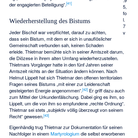
.9
[
41
]
der engagierten Beteiligung“.
5,
fo
l.
Wiederherstellung des Bistums
7
Jeder Bischof war verpflichtet, darauf zu achten,
v
dass sein Bistum, mit dem er sich in unauflöslicher
Gemeinschaft verbunden sah, keinen Schaden
erleide. Thietmar bemühte sich in seiner Amtszeit darum,
die Diözese in ihrem alten Umfang wiederherzustellen.
Thietmars Vorgänger hatte in den fünf Jahren seiner
Amtszeit nichts an der Situation ändern können. Nach
Helmut Lippelt hat sich Thietmar den offenen territorialen
Fragen seines Bistums „mit einer zur Leidenschaft
[
42
]
gesteigerten Energie angenommen“.
Er griff dazu auch
zum Mittel der Urkundenfälschung. Dabei ging es ihm, so
Lippelt, um die von ihm so empfundene „rechte Ordnung“.
Thietmar sei stets „subjektiv völlig überzeugt von seinem
[
43
]
Recht“ gewesen.
Eigenhändig trug Thietmar zur Dokumentation für seinen
Nachfolger in einem
Martyrologium
die selbst erworbenen