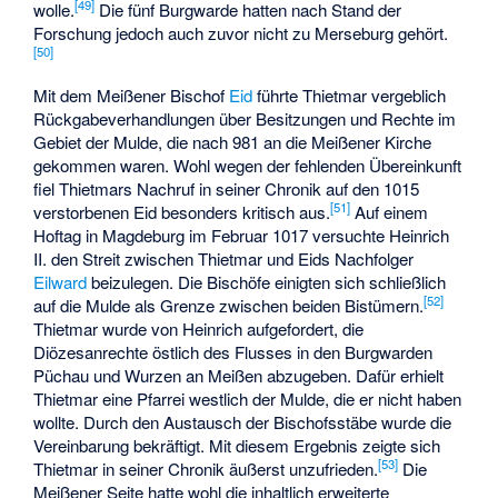
[
49
]
wolle.
Die fünf Burgwarde hatten nach Stand der
Forschung jedoch auch zuvor nicht zu Merseburg gehört.
[
50
]
Mit dem Meißener Bischof
Eid
führte Thietmar vergeblich
Rückgabeverhandlungen über Besitzungen und Rechte im
Gebiet der Mulde, die nach 981 an die Meißener Kirche
gekommen waren. Wohl wegen der fehlenden Übereinkunft
fiel Thietmars Nachruf in seiner Chronik auf den 1015
[
51
]
verstorbenen Eid besonders kritisch aus.
Auf einem
Hoftag in Magdeburg im Februar 1017 versuchte Heinrich
II. den Streit zwischen Thietmar und Eids Nachfolger
Eilward
beizulegen. Die Bischöfe einigten sich schließlich
[
52
]
auf die Mulde als Grenze zwischen beiden Bistümern.
Thietmar wurde von Heinrich aufgefordert, die
Diözesanrechte östlich des Flusses in den Burgwarden
Püchau und Wurzen an Meißen abzugeben. Dafür erhielt
Thietmar eine Pfarrei westlich der Mulde, die er nicht haben
wollte. Durch den Austausch der Bischofsstäbe wurde die
Vereinbarung bekräftigt. Mit diesem Ergebnis zeigte sich
[
53
]
Thietmar in seiner Chronik äußerst unzufrieden.
Die
Meißener Seite hatte wohl die inhaltlich erweiterte