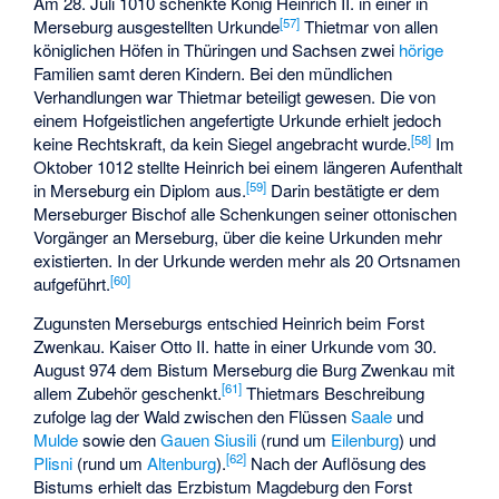
Am 28. Juli 1010 schenkte König Heinrich II. in einer in
[
57
]
Merseburg ausgestellten Urkunde
Thietmar von allen
königlichen Höfen in Thüringen und Sachsen zwei
hörige
Familien samt deren Kindern. Bei den mündlichen
Verhandlungen war Thietmar beteiligt gewesen. Die von
einem Hofgeistlichen angefertigte Urkunde erhielt jedoch
[
58
]
keine Rechtskraft, da kein Siegel angebracht wurde.
Im
Oktober 1012 stellte Heinrich bei einem längeren Aufenthalt
[
59
]
in Merseburg ein Diplom aus.
Darin bestätigte er dem
Merseburger Bischof alle Schenkungen seiner ottonischen
Vorgänger an Merseburg, über die keine Urkunden mehr
existierten. In der Urkunde werden mehr als 20 Ortsnamen
[
60
]
aufgeführt.
Zugunsten Merseburgs entschied Heinrich beim Forst
Zwenkau. Kaiser Otto II. hatte in einer Urkunde vom 30.
August 974 dem Bistum Merseburg die Burg Zwenkau mit
[
61
]
allem Zubehör geschenkt.
Thietmars Beschreibung
zufolge lag der Wald zwischen den Flüssen
Saale
und
Mulde
sowie den
Gauen
Siusili
(rund um
Eilenburg
) und
[
62
]
Plisni
(rund um
Altenburg
).
Nach der Auflösung des
Bistums erhielt das Erzbistum Magdeburg den Forst