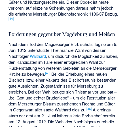
Güter und Nutzungsrechte ein. Dieser Codex ist heute
verloren; auf einzelne Schenkungen daraus nahm jedoch
die erhaltene Merseburger Bischofschronik 1136/37 Bezug.
[
44
]
Forderungen gegenüber Magdeburg und Meißen
Nach dem Tod des Magdeburger Erzbischofs Tagino am 9.
Juni 1012 unterstützte Thietmar die Wahl von dessen
Nachfolger
Walthard
, um dadurch die Möglichkeit zu haben,
den Kandidaten im Falle einer erfolgreichen Wahl zur
Rückerstattung von weiteren Gebieten an die Merseburger
[
45
]
Kirche zu bewegen.
Bei der Erhebung eines neuen
Bischofs bzw. einer Vakanz des Bischofsstuhls bestanden
gute Aussichten, Zugeständnisse für Merseburg zu
erreichen. Bei der Wahl beugte sich Thietmar vor und bat –
„bei Gott und echter Bruderliebe“ – um die Restitution aller
dem Merseburger Bistum zustehenden Rechte und Güter.
[
46
]
In Gegenwart aller sagte Walthard dies zu.
Allerdings
starb der erst am 21. Juni inthronisierte Erzbischof bereits
am 12. August 1012. Die Wahl des Nachfolgers durch die