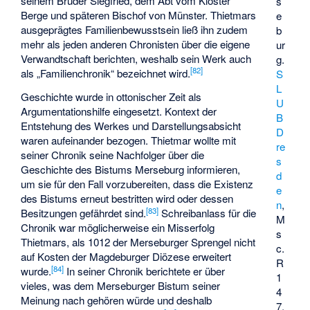
seinem Bruder Siegfried, dem Abt vom Kloster
s
Berge und späteren Bischof von Münster. Thietmars
e
ausgeprägtes Familienbewusstsein ließ ihn zudem
b
mehr als jeden anderen Chronisten über die eigene
ur
Verwandtschaft berichten, weshalb sein Werk auch
g.
[
82
]
als „Familienchronik“ bezeichnet wird.
S
L
Geschichte wurde in ottonischer Zeit als
U
Argumentationshilfe eingesetzt. Kontext der
B
Entstehung des Werkes und Darstellungsabsicht
D
waren aufeinander bezogen. Thietmar wollte mit
re
seiner Chronik seine Nachfolger über die
s
Geschichte des Bistums Merseburg informieren,
d
um sie für den Fall vorzubereiten, dass die Existenz
e
des Bistums erneut bestritten wird oder dessen
n
,
[
83
]
Besitzungen gefährdet sind.
Schreibanlass für die
M
Chronik war möglicherweise ein Misserfolg
s
Thietmars, als 1012 der Merseburger Sprengel nicht
c.
auf Kosten der Magdeburger Diözese erweitert
R
[
84
]
wurde.
In seiner Chronik berichtete er über
1
vieles, was dem Merseburger Bistum seiner
4
Meinung nach gehören würde und deshalb
7,