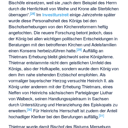
Bischöfe einsetzen, weil sie „nach dem Beispiel des Herrn
durch die Herrlichkeit von Weihe und Krone alle Sterblichen
[
28
]
überragen“.
Im
Investiturstreit
einige Jahrzehnte später
wurde diese Personalhoheit des Königs bei den
Bischofserhebungen von den Kirchenreformern heftig
angefochten. Die neuere Forschung betont jedoch, dass
der König bei allen wichtigen politischen Entscheidungen in
Beratungen mit den betroffenen Kirchen und Adelsfamilien
[
29
]
einen Konsens herbeizuführen hatte.
Auffällig an
Thietmars Erhebung bleibt gleichwohl seine Königsferne.
Thietmar entstammte nicht dem geistlichen Umfeld des
Königs, also der Hofkapelle, sondern wurde dem König von
dem ihm nahe stehenden Erzbischof empfohlen. Als
vormaliger bayerischer Herzog versuchte Heinrich II. als
König unter anderem mit der Erhebung Thietmars, eines
Neffen von Heinrichs sächsischem Parteigänger Liuthar
von Walbeck, seinen Handlungsspielraum in Sachsen
durch Unterstützung und Heranziehung des Episkopats zu
[
30
]
erweitern.
Für Heinrichs Herrschaft ist zudem der Anteil
[
31
]
hochadliger Kleriker bei den Berufungen auffällig.
Thietmar wurde damit Bischof des Bistums Merseburg,