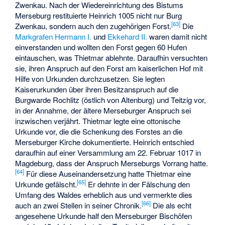
Zwenkau. Nach der Wiedereinrichtung des Bistums
Merseburg restituierte Heinrich 1005 nicht nur Burg
[
63
]
Zwenkau, sondern auch den zugehörigen Forst.
Die
Markgrafen
Hermann I.
und
Ekkehard II.
waren damit nicht
einverstanden und wollten den Forst gegen 60 Hufen
eintauschen, was Thietmar ablehnte. Daraufhin versuchten
sie, ihren Anspruch auf den Forst am kaiserlichen Hof mit
Hilfe von Urkunden durchzusetzen. Sie legten
Kaiserurkunden über ihren Besitzanspruch auf die
Burgwarde Rochlitz (östlich von Altenburg) und Teitzig vor,
in der Annahme, der ältere Merseburger Anspruch sei
inzwischen verjährt. Thietmar legte eine ottonische
Urkunde vor, die die Schenkung des Forstes an die
Merseburger Kirche dokumentierte. Heinrich entschied
daraufhin auf einer Versammlung am 22. Februar 1017 in
Magdeburg, dass der Anspruch Merseburgs Vorrang hatte.
[
64
]
Für diese Auseinandersetzung hatte Thietmar eine
[
65
]
Urkunde gefälscht.
Er dehnte in der Fälschung den
Umfang des Waldes erheblich aus und vermerkte dies
[
66
]
auch an zwei Stellen in seiner Chronik.
Die als echt
angesehene Urkunde half den Merseburger Bischöfen