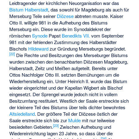
Leidtragender der kirchlichen Neuorganisation war das
Bistum Halberstadt
, das sowohl für Magdeburg als auch für
Merseburg Teile seiner
Diözese
abtreten musste. Kaiser
Otto II. willigte 981 in die Aufhebung des Bistums
Merseburg ein. Diese wurde im Synodaldekret der
römischen
Synode
Papst
Benedikts VII.
vom September
981 mit der fehlenden Zustimmung des Halberstädter
Bischofs
Hildeward
zur Gründung Merseburgs begründet.
[
22
]
Die Rechte und Besitzungen des Merseburger Bistums
wurden zwischen den benachbarten Diözesen Magdeburg,
Halberstadt, Zeitz und Meißen aufgeteilt. Bereits unter
Ottos Nachfolger Otto III. setzten Bemühungen um die
Wiederherstellung ein. Unter Heinrich II. wurde das Bistum
wieder eingerichtet und der Kapellan Wigbert als Bischof
eingesetzt. Der Sprengel wurde jedoch nicht in vollem
Besitzumfang restituiert. Westlich der Saale erstreckte sich
der kleinere Teil des Bistums über teils dichter bewohntes
Altsiedelland
. Der größere Teil der Diözese östlich der
Saale erstreckte sich bis zur
Mulde
mit nur teilweise
[
23
]
besiedelten Gebieten.
Zwischen Aufhebung und
Wiedereinrichtung lagen 23 Jahre, so dass über die
[
24
]