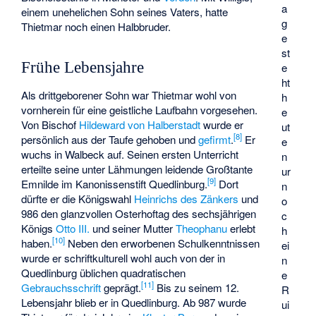
a
einem unehelichen Sohn seines Vaters, hatte
g
Thietmar noch einen Halbbruder.
e
st
Frühe Lebensjahre
e
ht
Als drittgeborener Sohn war Thietmar wohl von
h
vornherein für eine geistliche Laufbahn vorgesehen.
e
Von Bischof
Hildeward von Halberstadt
wurde er
ut
[
8
]
persönlich aus der Taufe gehoben und
gefirmt
.
Er
e
wuchs in Walbeck auf. Seinen ersten Unterricht
n
erteilte seine unter Lähmungen leidende Großtante
ur
[
9
]
Emnilde im Kanonissenstift Quedlinburg.
Dort
n
dürfte er die Königswahl
Heinrichs des Zänkers
und
o
986 den glanzvollen Osterhoftag des sechsjährigen
c
Königs
Otto III.
und seiner Mutter
Theophanu
erlebt
h
[
10
]
haben.
Neben den erworbenen Schulkenntnissen
ei
wurde er schriftkulturell wohl auch von der in
n
Quedlinburg üblichen quadratischen
e
[
11
]
Gebrauchsschrift
geprägt.
Bis zu seinem 12.
R
Lebensjahr blieb er in Quedlinburg. Ab 987 wurde
ui