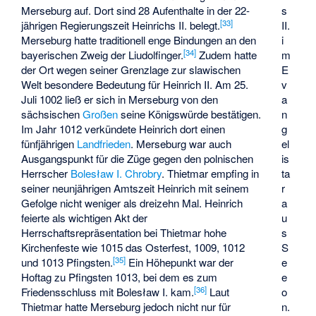
Merseburg auf. Dort sind 28 Aufenthalte in der 22-
s
[
33
]
jährigen Regierungszeit Heinrichs II. belegt.
II.
Merseburg hatte traditionell enge Bindungen an den
i
[
34
]
bayerischen Zweig der Liudolfinger.
Zudem hatte
m
der Ort wegen seiner Grenzlage zur slawischen
E
Welt besondere Bedeutung für Heinrich II. Am 25.
v
Juli 1002 ließ er sich in Merseburg von den
a
sächsischen
Großen
seine Königswürde bestätigen.
n
Im Jahr 1012 verkündete Heinrich dort einen
g
fünfjährigen
Landfrieden
. Merseburg war auch
el
Ausgangspunkt für die Züge gegen den polnischen
is
Herrscher
Bolesław I. Chrobry
. Thietmar empfing in
ta
seiner neunjährigen Amtszeit Heinrich mit seinem
r
Gefolge nicht weniger als dreizehn Mal. Heinrich
a
feierte als wichtigen Akt der
u
Herrschaftsrepräsentation bei Thietmar hohe
s
Kirchenfeste wie 1015 das Osterfest, 1009, 1012
S
[
35
]
und 1013 Pfingsten.
Ein Höhepunkt war der
e
Hoftag zu Pfingsten 1013, bei dem es zum
e
[
36
]
Friedensschluss mit Bolesław I. kam.
Laut
o
Thietmar hatte Merseburg jedoch nicht nur für
n
.