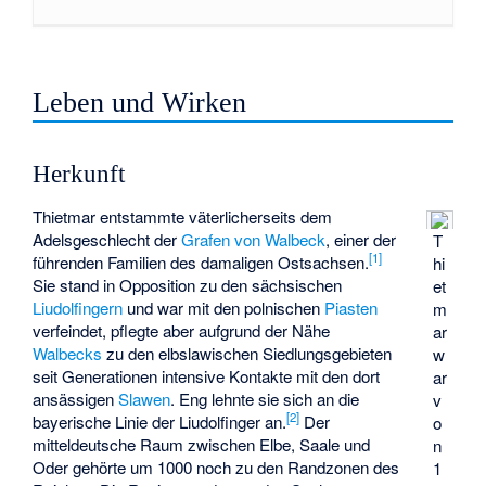
Leben und Wirken
Herkunft
Thietmar entstammte väterlicherseits dem
Adelsgeschlecht der
Grafen von Walbeck
, einer der
T
[
1
]
führenden Familien des damaligen Ostsachsen.
hi
Sie stand in Opposition zu den sächsischen
et
Liudolfingern
und war mit den polnischen
Piasten
m
verfeindet, pflegte aber aufgrund der Nähe
ar
Walbecks
zu den elbslawischen Siedlungsgebieten
w
seit Generationen intensive Kontakte mit den dort
ar
ansässigen
Slawen
. Eng lehnte sie sich an die
v
[
2
]
bayerische Linie der Liudolfinger an.
Der
o
mitteldeutsche Raum zwischen Elbe, Saale und
n
Oder gehörte um 1000 noch zu den Randzonen des
1