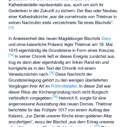
Kathedralstädte repräsentativ aus, auch um sich ihr
Gedenken in der Zukunft zu sichern. Der Bau oder Neubau
einer Kathedralkirche „war die vornehmste von Thietmar in
seinen Nachrufen stets verzeichnete Tat eines Bischofs“.
[
73
]
In Anwesenheit des neuen Magdeburger Bischofs
Gero
und ohne kaiserliche Präsenz legte Thietmar am 18. Mai
1015 eigenhändig die Grundsteine in Form eines Kreuzes.
[
74
]
In seiner Chronik ließ er dieses Ereignis zunächst aus,
trug es dann aber eigenhändig am linken Rand ein und
korrigierte es in den Text der Chronik mit einem
[
75
]
Verweiszeichen nach.
Diese Nachricht der
Grundsteinlegung gehört zu den wenigen überlieferten
Vorgängen ihrer Art im
Frühmittelalter
. In dieser Zeit war
dieser Ritus der Kirchengründung noch nicht liturgisch
[
76
]
verbindlich vorgegeben.
Heinrich II. sorgte für eine
angemessene Ausstattung des neuen Domes. Thietmar
berichtete für das Frühjahr 1017 von einem Auftrag des
Kaisers, „zur Zierde unserer Kirche einen goldenen Altar
anzufertigen“, wozu der Bischof „aus dem Ertrag unseres
[
77
]