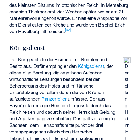
des kleinsten Bistums im ottonischen Reich. In Merseburg
erschien Thietmar erst vier Wochen später, wo er am 21.
Mai ehrenvoll eingeholt wurde. Er hielt eine Ansprache vor
den Dienstleuten der Kirche und wurde von Bischof
Erich
[
32
]
von Havelberg
inthronisiert.
Königsdienst
Der König stattete die Bischöfe mit Rechten und
Besitz aus. Dafür empfing er den
Königsdienst
, der
D
allgemeine Beratung, diplomatische Aufgaben,
ar
wirtschaftliche Leistungen besonders bei der
st
Beherbergung des Hofes und militärische
el
Unterstützung vor allem durch die von Kirchen
lu
aufzubietenden
Panzerreiter
umfasste. Der aus
n
Bayern stammende Heinrich II. musste durch das
g
Reich reisen und dadurch seiner Herrschaft Geltung
H
und Anerkennung verschaffen. Das galt vor allem in
ei
Sachsen, dem Herrschaftsmittelpunkt der drei
nr
vorangegangenen ottonischen Herrscher.
ic
Tatsächlich hielt sich Heinrich am häufigsten in
h