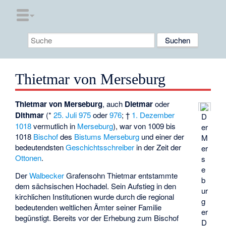
Thietmar von Merseburg
Thietmar von Merseburg
, auch
Dietmar
oder
Dithmar
(*
25. Juli
975
oder
976
; †
1. Dezember
D
1018
vermutlich in
Merseburg
), war von 1009 bis
er
1018
Bischof
des
Bistums Merseburg
und einer der
M
bedeutendsten
Geschichtsschreiber
in der Zeit der
er
Ottonen
.
s
e
Der
Walbecker
Grafensohn Thietmar entstammte
b
dem sächsischen Hochadel. Sein Aufstieg in den
ur
kirchlichen Institutionen wurde durch die regional
g
bedeutenden weltlichen Ämter seiner Familie
er
begünstigt. Bereits vor der Erhebung zum Bischof
D