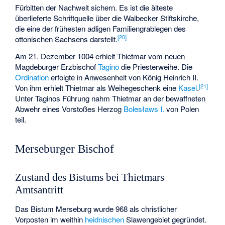
Fürbitten der Nachwelt sichern. Es ist die älteste
überlieferte Schriftquelle über die Walbecker Stiftskirche,
die eine der frühesten adligen Familiengrablegen des
[
20
]
ottonischen Sachsens darstellt.
Am 21. Dezember 1004 erhielt Thietmar vom neuen
Magdeburger Erzbischof
Tagino
die Priesterweihe. Die
Ordination
erfolgte in Anwesenheit von König Heinrich II.
[
21
]
Von ihm erhielt Thietmar als Weihegeschenk eine
Kasel
.
Unter Taginos Führung nahm Thietmar an der bewaffneten
Abwehr eines Vorstoßes Herzog
Bolesławs I.
von Polen
teil.
Merseburger Bischof
Zustand des Bistums bei Thietmars
Amtsantritt
Das Bistum Merseburg wurde 968 als christlicher
Vorposten im weithin
heidnischen
Slawengebiet gegründet.