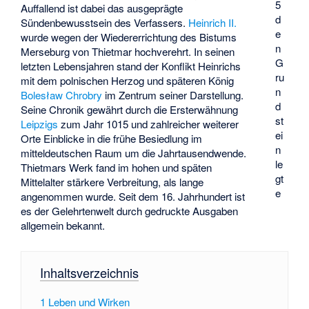
5
Auffallend ist dabei das ausgeprägte
d
Sündenbewusstsein des Verfassers.
Heinrich II.
e
wurde wegen der Wiedererrichtung des Bistums
n
Merseburg von Thietmar hochverehrt. In seinen
G
letzten Lebensjahren stand der Konflikt Heinrichs
ru
mit dem polnischen Herzog und späteren König
n
Bolesław Chrobry
im Zentrum seiner Darstellung.
d
Seine Chronik gewährt durch die Ersterwähnung
st
Leipzigs
zum Jahr 1015 und zahlreicher weiterer
ei
Orte Einblicke in die frühe Besiedlung im
n
mitteldeutschen Raum um die Jahrtausendwende.
le
Thietmars Werk fand im hohen und späten
gt
Mittelalter stärkere Verbreitung, als lange
e
angenommen wurde. Seit dem 16. Jahrhundert ist
es der Gelehrtenwelt durch gedruckte Ausgaben
allgemein bekannt.
Inhaltsverzeichnis
1
Leben und Wirken