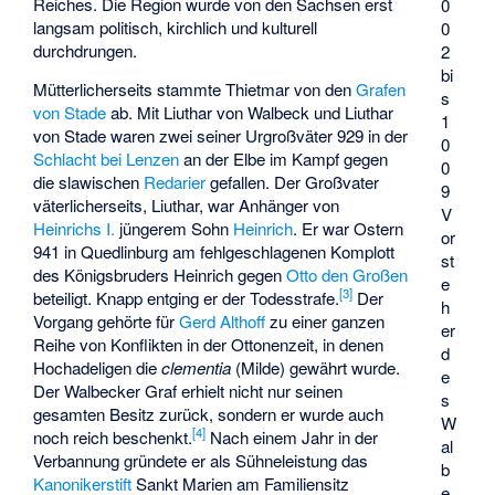
Reiches. Die Region wurde von den Sachsen erst
0
langsam politisch, kirchlich und kulturell
0
durchdrungen.
2
bi
Mütterlicherseits stammte Thietmar von den
Grafen
s
von Stade
ab. Mit Liuthar von Walbeck und Liuthar
1
von Stade waren zwei seiner Urgroßväter 929 in der
0
Schlacht bei Lenzen
an der Elbe im Kampf gegen
0
die slawischen
Redarier
gefallen. Der Großvater
9
väterlicherseits, Liuthar, war Anhänger von
V
Heinrichs I.
jüngerem Sohn
Heinrich
. Er war Ostern
or
941 in Quedlinburg am fehlgeschlagenen Komplott
st
des Königsbruders Heinrich gegen
Otto den Großen
e
[
3
]
beteiligt. Knapp entging er der Todesstrafe.
Der
h
Vorgang gehörte für
Gerd Althoff
zu einer ganzen
er
Reihe von Konflikten in der Ottonenzeit, in denen
d
Hochadeligen die
clementia
(Milde) gewährt wurde.
e
Der Walbecker Graf erhielt nicht nur seinen
s
gesamten Besitz zurück, sondern er wurde auch
W
[
4
]
noch reich beschenkt.
Nach einem Jahr in der
al
Verbannung gründete er als Sühneleistung das
b
Kanonikerstift
Sankt Marien am Familiensitz
e