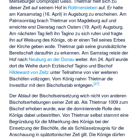
Merseburger Dompropst Geso. Thietmar hielt sich zu
dieser Zeit auf seinem Hof in
Rottmersleben
auf. Er hatte
am Karsamstag (16. April) in Augsburg zu erscheinen. Am
Palmsonntag brach Thietmar von Magdeburg auf und
erreichte erst Dienstag nach Ostern (19. April) Augsburg.
Am nächsten Tag ließ ihn Tagino zu sich rufen und fragte
ihn auf Weisung des Königs, ob er einen Teil seines Erbes
der Kirche geben wolle. Thietmar gab seine grundsätzliche
Bereitschaft daraufhin zu erkennen. Am Samstag reiste der
Hof nach
Neuburg an der Donau
weiter. Am 24. April wurde
dort die Weihe durch Erzbischof Tagino und Bischof
Hildeward von Zeitz
unter Teilnahme von vier weiteren
Bischöfen vollzogen. Vom König nahm Thietmar die
[
27
]
Investitur mit dem Bischofsstab entgegen.
Der Ablauf der Bischofseinsetzung wich nicht von anderen
Bischofserhebungen seiner Zeit ab. Als Thietmar 1009 zum
Bischof erhoben wurde, war die dominierende Rolle des
Königs dabei unbestritten. Von Thietmar selbst stammt eine
Begründung für die Mitwirkung des Königs bei der
Einsetzung der Bischöfe, die als Schlüsselzeugnis für die
Anschauung in spätottonischer Zeit gilt. Die Könige dürfen