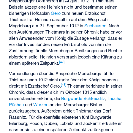
Magdeburger Domherren im August 1012 in Thietmars
Beisein akzeptierte Heinrich nicht und bestimmte seinen
bisherigen Hofkaplan
Gero
zum neuen Erzbischof.
Thietmar traf Heinrich daraufhin auf dem Weg nach
Magdeburg am 21. September 1012 in
Seehausen
. Nach
den Ausführungen Thietmars in seiner Chronik habe er vor
allen Anwesenden vom König die Zusage verlangt, dass er
vor der Investitur des neuen Erzbischofs von ihm die
Zustimmung für alle Merseburger Besitzungen und Rechte
abfordern solle. Heinrich versprach jedoch eine Klärung zu
[
47
]
einem späteren Zeitpunkt.
Verhandlungen über die Ansprüche Merseburgs führte
Thietmar nach 1012 nicht mehr über den König, sondern
[
48
]
direkt mit Erzbischof Gero.
Thietmar berichtete in seiner
Chronik, dass dieser sich im Oktober 1015 endlich
einverstanden erklärte, die
Burgwarde
Schkeuditz
,
Taucha
,
Püchau
und
Wurzen
an das Merseburger Bistum
zurückzugeben. Außerdem erhielt Thietmar das Dorf
Rassnitz. Für die ebenfalls erbetenen fünf Burgwarde
Eilenburg, Pouch, Düben, Löbnitz und Zöckeritz erklärte er,
dass er sie zu einem späteren Zeitpunkt zurückgeben