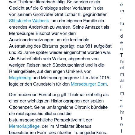
war Thietmar literarisch tätig. So schrieb er ein
o
Gedicht auf die Grablege seiner Vorfahren in der
m
von seinem Großvater Graf Lothar II. gegründeten
,
Stiftskirche Walbeck
, um der eigenen Familie ein
fü
ehrendes Andenken zu wahren. Seine Amtszeit als
r
Merseburger Bischof war von den
d
Auseinandersetzungen um die territoriale
e
Ausstattung des Bistums geprägt, das 981 aufgelöst
n
und 23 Jahre später wieder eingerichtet worden war.
T
Als Bischof blieb sein Wirken, abgesehen von
hi
wenigen Reisen nach Süddeutschland und in die
et
Rheingebiete, auf den engen Umkreis von
m
Magdeburg
und Merseburg begrenzt. Im Jahr 1015
ar
legte er den Grundstein für den
Merseburger Dom
.
i
m
Der modernen Forschung gilt Thietmar einhellig als
J
einer der wichtigsten Historiographen der späten
a
Ottonenzeit. Seine umfangreiche Chronik bündelte
hr
die reichsgeschichtliche und die
1
bistumsgeschichtliche Perspektive mit der
0
Memorialpflege
, der im Mittelalter überaus
1
bedeutsamen Form des rituellen Totengedenkens.