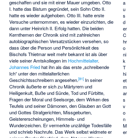
geschaffen und sie mit einer Mauer umgeben. Otto
a
I. hatte das Bistum gegründet, sein Sohn Otto II.
u
hatte es wieder aufgehoben. Otto III. hatte erste
s
Versuche unternommen, es wieder einzurichten, die
d
dann unter Heinrich II. Erfolg hatten. Die beiden
er
Kernthemen der Chronik sind mit zahlreichen
C
autobiographischen Versatzstücken versehen, so
hr
dass über die Person und Persönlichkeit des
o
Bischofs Thietmar weit mehr bekannt ist als über
ni
viele seiner Amtskollegen im
Hochmittelalter
.
k
Johannes Fried
hat ihn als das erste „schreibende
T
Ich“ unter den mittelalterlichen
hi
[
81
]
Geschichtsschreibern angesehen.
In seiner
et
Chronik äußerte er sich zu Märtyrern und
m
Heiligenkult, Buße und Sünde, Tod und Fürbitte,
ar
Fragen der Moral und Seelsorge, dem Wirken des
s
Teufels und seiner Dämonen, den Glauben an Gott
v
und Gottes Strafgerichten, Missgeburten,
o
Geistererscheinungen, Himmels- und
n
Wunderzeichen. Er vermerkte unzählige Todesfälle
M
und schrieb Nachrufe. Das Werk selbst widmete er
er