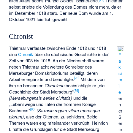
alten Altars sechs Pfunde Goldes“ beisteuerte.
Thietmar
selbst erlebte die Vollendung des Domes nicht mehr, da er
im Dezember 1018 starb. Der neue Dom wurde am 1.
Oktober 1021 feierlich geweiht.
Chronist
Thietmar verfasste zwischen Ende 1012 und 1018
eine
Chronik
über die sächsische Geschichte in der
F
Zeit von 908 bis 1018. An der Niederschrift waren
a
neben Thietmar acht weitere Schreiber des
k
Merseburger Domskriptoriums beteiligt, deren
si
[
78
]
Arbeit er ergänzte und berichtigte.
Mit dem von
m
ihm so benannten
Chronicon
beabsichtigte er „die
il
[
79
]
Geschichte der Stadt Merseburg“
e
(Merseburgensis series civitatis)
und die
ei
„Lebenswege und Taten der frommen Könige
n
[
80
]
Sachsens“
(Saxonie regum vitam moresque
er
piorum)
, also der Ottonen, zu schildern. Beide
S
Themen waren eng miteinander verknüpft. Heinrich
ei
I. hatte die Grundlagen für die Stadt Merseburg
te