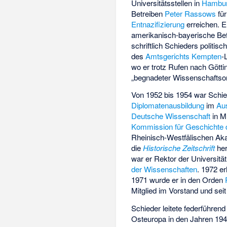
Universitätsstellen in
Hambu
Betreiben
Peter Rassows
für
Entnazifizierung
erreichen. E
amerikanisch-bayerische Bef
schriftlich Schieders politi
des
Amtsgerichts
Kempten
-
wo er trotz Rufen nach Götti
„begnadeter Wissenschaftsorg
Von 1952 bis 1954 war Schie
Diplomatenausbildung
im
Au
Deutsche Wissenschaft
in M
Kommission für Geschichte d
Rheinisch-Westfälischen Ak
die
Historische Zeitschrift
her
war er Rektor der Universitä
der Wissenschaften
. 1972 e
1971 wurde er in den Orden
Mitglied im Vorstand und sei
Schieder leitete federführend
Osteuropa in den Jahren 194