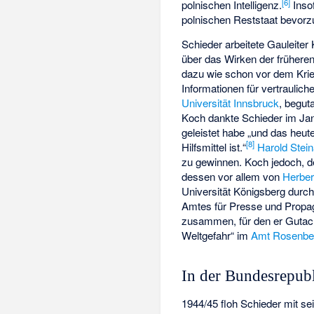
[
6
]
polnischen Intelligenz.
Inso
polnischen Reststaat bevorz
Schieder arbeitete Gauleiter
über das Wirken der frühere
dazu wie schon vor dem Kri
Informationen für vertraulic
Universität Innsbruck
, begut
Koch dankte Schieder im Janu
geleistet habe „und das heu
[
8
]
Hilfsmittel ist.“
Harold Stei
zu gewinnen. Koch jedoch, d
dessen vor allem von
Herbe
Universität Königsberg durch
Amtes für Presse und Propag
zusammen, für den er Gutach
Weltgefahr“ im
Amt Rosenbe
In der Bundesrepub
1944/45 floh Schieder mit se