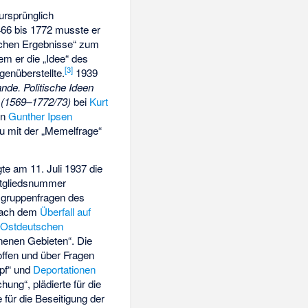
ursprünglich
466 bis 1772 musste er
tischen Ergebnisse“ zum
em er die „Idee“ des
[
3
]
enüberstellte.
1939
nde. Politische Ideen
n (1569–1772/73)
bei
Kurt
on
Gunther Ipsen
 mit der „
Memelfrage
“
te am 11. Juli 1937 die
itgliedsnummer
sgruppenfragen des
 Nach dem
Überfall auf
 Ostdeutschen
nenen Gebieten“. Die
offen und über Fragen
mpf“ und
Deportationen
ung“, plädierte für die
für die Beseitigung der