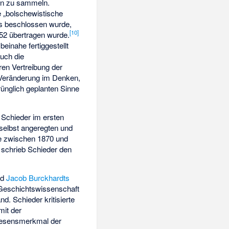
gen zu sammeln.
e „bolschewistische
ass beschlossen wurde,
[
10
]
952 übertragen wurde.
einahe fertiggestellt
auch die
ren Vertreibung der
e Veränderung im Denken,
ünglich geplanten Sinne
 Schieder im ersten
selbst angeregten und
che zwischen 1870 und
schrieb Schieder den
ld
Jacob Burckhardts
 Geschichtswissenschaft
d. Schieder kritisierte
mit der
 Wesensmerkmal der