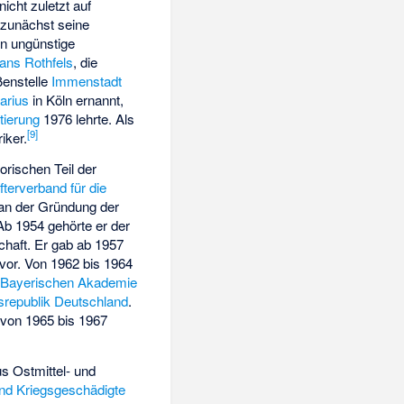
nicht zuletzt auf
zunächst seine
hn ungünstige
ans Rothfels
, die
ßenstelle
Immenstadt
arius
in Köln ernannt,
tierung
1976 lehrte. Als
[
9
]
iker.
rischen Teil der
ifterverband für die
an der Gründung der
 Ab 1954 gehörte er der
haft. Er gab ab 1957
vor. Von 1962 bis 1964
r Bayerischen Akademie
srepublik Deutschland
.
von 1965 bis 1967
s Ostmittel- und
und Kriegsgeschädigte