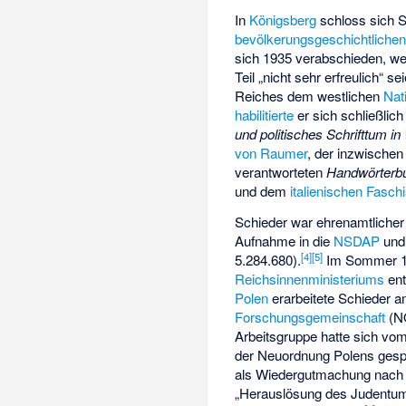
In
Königsberg
schloss sich S
bevölkerungsgeschichtliche
sich 1935 verabschieden, wei
Teil „nicht sehr erfreulich“ se
Reiches dem westlichen
Nat
habilitierte
er sich schließlich
und politisches Schrifttum 
von Raumer
, der inzwischen
verantworteten
Handwörterb
und dem
italienischen Fasc
Schieder war ehrenamtlicher
Aufnahme in die
NSDAP
und
[
4
]
[
5
]
5.284.680).
Im Sommer 1
Reichsinnenministeriums
ent
Polen
erarbeitete Schieder a
Forschungsgemeinschaft
(NO
Arbeitsgruppe hatte sich vom 
der Neuordnung Polens gespr
als Wiedergutmachung nac
„Herauslösung des Judentums