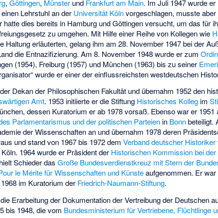
rg
,
Göttingen
,
Münster
und
Frankfurt am Main
. Im Juli 1947 wurde er 
 einen Lehrstuhl an der
Universität Köln
vorgeschlagen, musste aber 
r hatte dies bereits in Hamburg und Göttingen versucht, um das für i
reiungsgesetz zu umgehen. Mit Hilfe einer Reihe von Kollegen wie
H
sche Haltung erläuterten, gelang ihm am 28. November 1947 bei der Au
Land die Entnazifizierung. Am 8. November 1948 wurde er zum
Ordin
ngen (1954), Freiburg (1957) und München (1963) bis zu seiner
Emeri
anisator“ wurde er einer der einflussreichsten westdeutschen Histor
der Dekan der Philosophischen Fakultät und übernahm 1952 den histo
swärtigen Amt
. 1953 initiierte er die Stiftung
Historisches Kolleg
im
St
ünchen, dessen Kuratorium er ab 1978 vorsaß. Ebenso war er 1951 
es Parlamentarismus und der politischen Parteien
in
Bonn
beteiligt.
ademie der Wissenschaften
an und übernahm 1978 deren Präsidentsc
aus und stand von 1967 bis 1972 dem
Verband deutscher Historiker
t Köln. 1964 wurde er Präsident der
Historischen Kommission bei de
rhielt Schieder das
Große Bundesverdienstkreuz mit Stern der Bunde
Pour le Mérite für Wissenschaften und Künste
aufgenommen. Er war 
t 1968 im Kuratorium der
Friedrich-Naumann-Stiftung
.
 die Erarbeitung der
Dokumentation der Vertreibung der Deutschen au
5 bis 1948
, die vom
Bundesministerium für Vertriebene, Flüchtlinge 