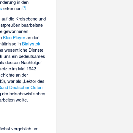
nderung in den
[
7
]
s
erkennen.
 auf die Kreisebene und
Ostpreußen bearbeitete
die gewonnenen
on
Kleo Pleyer
an der
ältnisse in
Białystok
.
das wesentliche Dienste
tok uns ein bedeutsames
als dessen Nachfolger
 setzte im Mai 1942
chichte an der
3), war als „Lektor des
Bund Deutscher Osten
g der bolschewistischen
rbeiten wollte.
ächst vergeblich um