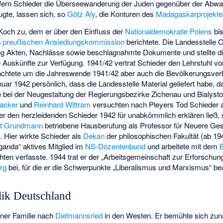
fern Schieder die Überseewanderung der Juden gegenüber der Abwa
ugte, lassen sich, so
Götz Aly
, die Konturen des
Madagaskarprojekte
 Koch zu, dem er über den Einfluss der
Nationaldemokratie Polens
bis
n
preußischen Ansiedlungskommission
berichtete. Die Landesstelle 
eg Akten, Nachlässe sowie beschlagnahmte Dokumente und stellte 
he Auskünfte zur Verfügung. 1941/42 vertrat Schieder den Lehrstuhl v
achtete um die Jahreswende 1941/42 aber auch die Bevölkerungsverh
ar 1942 persönlich, dass die Landesstelle Material geliefert habe, 
te bei der Neugestaltung der Regierungsbezirke Zichenau und Bialys
nacker
und
Reinhard Wittram
versuchten nach Pleyers Tod Schieder 
er den herzleidenden Schieder 1942 für
unabkömmlich erklären
ließ,
rt Grundmann
betriebene Hausberufung als Professor für Neuere Ges
. Hier wirkte Schieder als
Dekan
der philosophischen Fakultät (ab 194
anda“ aktives Mitglied im
NS-Dozentenbund
und arbeitete mit dem
ten verfasste. 1944 trat er der „Arbeitsgemeinschaft zur Erforschun
rg
bei, für die er die Schwerpunkte „Liberalismus und Marxismus“ bea
lik Deutschland
iner Familie nach
Dietmannsried
in den Westen. Er bemühte sich zun