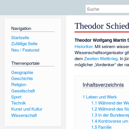
Theodor Schied
Navigation
Startseite
Theodor Wolfgang Martin 
Zufällige Seite
Historiker
. Mit seinem wisse
Neu / Featured
Wissenschaftsorganisator gilt
dem
Zweiten Weltkrieg
. In 
Themenportale
möglicher „Vordenker“ der na
Geographie
Geschichte
Inhaltsverzeichnis
Religion
Gesellschaft
Sport
1
Leben und Werk
1.1
Während der We
Technik
1.2
Während des Na
Kunst und Kultur
1.3
In der Bundesre
Wissenschaft
1.4
Kontroverse um
1.5
Familie