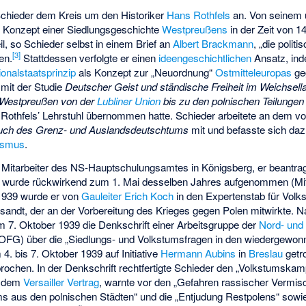
chieder dem Kreis um den Historiker
Hans Rothfels
an. Von seinem 
n
Konzept einer Siedlungsgeschichte
Westpreußens
in der Zeit von 1
l, so Schieder selbst in einem Brief an
Albert Brackmann
, „die poli
[
3
]
ien.
Stattdessen verfolgte er einen
ideengeschichtlichen
Ansatz, ind
ionalstaatsprinzip
als Konzept zur „Neuordnung“
Ostmitteleuropas
geg
 mit der Studie
Deutscher Geist und ständische Freiheit im Weichsella
in Westpreußen von der
Lubliner Union
bis zu den polnischen Teilunge
 Rothfels’ Lehrstuhl übernommen hatte. Schieder arbeitete an dem v
uch des Grenz- und Auslandsdeutschtums
mit und befasste sich dazu
hismus
.
 Mitarbeiter des
NS-Hauptschulungsamtes
in Königsberg, er beantrag
 wurde rückwirkend zum 1. Mai desselben Jahres aufgenommen (M
939 wurde er von
Gauleiter
Erich Koch
in den Expertenstab für Volk
sandt, der an der Vorbereitung des Krieges gegen Polen mitwirkte.
m 7. Oktober 1939 die Denkschrift einer Arbeitsgruppe der
Nord- und
FG) über die „Siedlungs- und Volkstumsfragen in den wiedergewon
4. bis 7. Oktober 1939 auf Initiative
Hermann Aubins
in
Breslau
getr
ochen. In der Denkschrift rechtfertigte Schieder den „Volkstumska
h dem
Versailler Vertrag
, warnte vor den „Gefahren rassischer Vermisch
 aus den polnischen Städten“ und die „Entjudung Restpolens“ sowie 