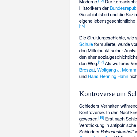
Moderne.
Der koreanische
Historikern der
Bundesrepubl
Geschichtsbild und die Sozia
eigene lebensgeschichtliche
[
15
]
Die Strukturgeschichte, wie 
Schule
formulierte, wurde von
den Mittelpunkt seiner Analy
den eher sozialgeschichtlich
[
17
]
den Weg.
Als weiteres Ver
Broszat
,
Wolfgang J. Momm
und
Hans Henning Hahn
nich
Kontroverse um Sch
Schieders Verhalten währen
Kontroverse. In den Nachkrie
[
18
]
gewesen.
Erst nach Schie
Verstrickung in antipolnische
Schieders
Polendenkschrift
v