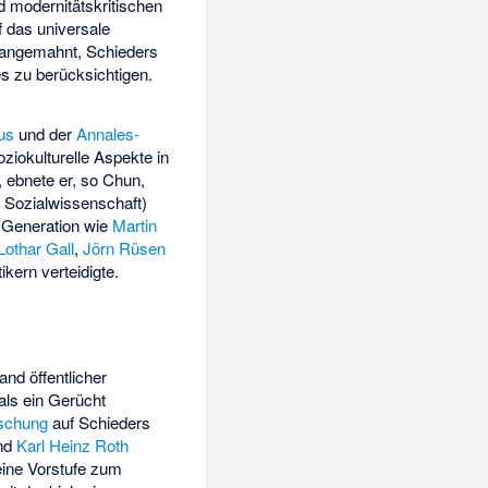
 modernitätskritischen
 das universale
 angemahnt, Schieders
s zu berücksichtigen.
us
und der
Annales-
iokulturelle Aspekte in
, ebnete er, so Chun,
e Sozialwissenschaft
)
n Generation wie
Martin
Lothar Gall
,
Jörn Rüsen
kern verteidigte.
d öffentlicher
als ein Gerücht
schung
auf Schieders
nd
Karl Heinz Roth
eine Vorstufe zum