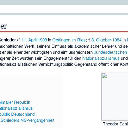
er
Schieder
(*
11. April
1908
in
Oettingen im Ries
; †
8. Oktober
1984
in
nschaftlichen Werk, seinem Einfluss als akademischer Lehrer und sei
 er als einer der wichtigsten und einflussreichsten
bundesdeutschen
jüngerer Zeit wurden sein Engagement für den
Nationalsozialismus
und 
tionalsozialistischen Vernichtungspolitik Gegenstand öffentlicher Kon
imarer Republik
tionalsozialismus
publik Deutschland
 Schieders NS-Vergangenheit
Theodor Schie