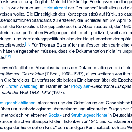
rojekts war es ursprünglich, Material für künftige Friedensverhandlun
ch
“, in welchem er am „
Heimatrecht
der Deutschen“ festhalten und di
eisen wollte. Die Einseitigkeit des Konzeptes stieß auf Kritik, so d
enschaftlichen Standards zu erstellen, die Schieder am 29. April 1
 sich die Konzeption. Der geplante sechste Abschlussband, der 1960 b
rium aus politischen Erwägungen nicht mehr publiziert, weil darin 
dlungs- und Vernichtungspolitik als eine der Hauptursachen der späte
[
11
]
stellt wurde.
Für
Thomas Etzemüller
manifestiert sich darin ein
ch hätten eingestehen müssen, dass die Dokumentation nicht im urspr
[
12
]
de.
unveröffentlichten Abschlussbandes der Dokumentation verarbeitete
ropäischen Geschichte
(7 Bde., 1968–1987), eines weiteren von ihm 
hen Großprojekts. Er verfasste die beiden Einleitungen über die Epo
dem
Ersten Weltkrieg
. Im Rahmen der
Propyläen
-
Geschichte Europas
macht der Welt 1848–1918
(1977).
eengeschichtlichen
Interessen und der Orientierung am Geschichtsbi
mühen um methodologische, theoretische und allgemeine Fragen der
r methodisch reflektierten
Sozial-
und
Strukturgeschichte
in Deutschlan
 eurozentrischen Standpunkt der Historiker vor 1945 und konstatierte 
ogie der historischen Krise“ den ständigen Kontinuitätsbruch als