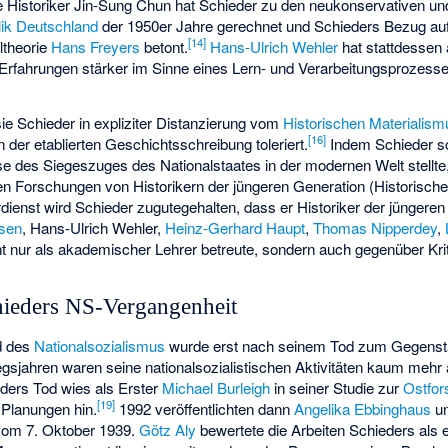
 Historiker Jin-Sung Chun hat Schieder zu den neukonservativen und
ik Deutschland
der 1950er Jahre gerechnet und Schieders Bezug auf
[
14
]
ltheorie
Hans Freyers
betont.
Hans-Ulrich Wehler
hat stattdessen
 Erfahrungen stärker im Sinne eines Lern- und Verarbeitungsprozesse
sie Schieder in expliziter Distanzierung vom
Historischen Materialism
[
16
]
 der etablierten Geschichtsschreibung toleriert.
Indem Schieder soz
se des Siegeszuges des Nationalstaates in der modernen Welt stellte
en Forschungen von Historikern der jüngeren Generation (
Historisch
dienst wird Schieder zugutegehalten, dass er Historiker der jüngere
sen
, Hans-Ulrich Wehler,
Heinz-Gerhard Haupt
,
Thomas Nipperdey
,
t nur als akademischer Lehrer betreute, sondern auch gegenüber Kriti
ieders NS-Vergangenheit
d des
Nationalsozialismus
wurde erst nach seinem Tod zum Gegenstan
gsjahren waren seine nationalsozialistischen Aktivitäten kaum mehr 
ders Tod wies als Erster
Michael Burleigh
in seiner Studie zur
Ostfor
[
19
]
 Planungen hin.
1992 veröffentlichten dann
Angelika Ebbinghaus
u
om 7. Oktober 1939.
Götz Aly
bewertete die Arbeiten Schieders als 