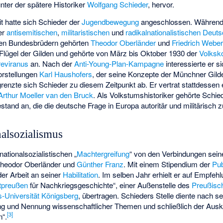
nter der spätere Historiker
Wolfgang Schieder
, hervor.
t hatte sich Schieder der
Jugendbewegung
angeschlossen. Während d
er
antisemitischen
,
militaristischen
und
radikalnationalistischen
Deuts
eren Bundesbrüdern gehörten
Theodor Oberländer
und
Friedrich Weber
Flügel der Gilden und gehörte von März bis Oktober 1930 der
Volksk
reviranus
an. Nach der
Anti-Young-Plan-Kampagne
interessierte er s
Vorstellungen
Karl Haushofers
, der seine Konzepte der Münchner Gilde 
renzte sich Schieder zu diesem Zeitpunkt ab. Er vertrat stattdessen
Arthur Moeller van den Bruck
. Als Volkstumshistoriker gehörte Schied
testand an, die die deutsche Frage in Europa autoritär und militärisch 
alsozialismus
nationalsozialistischen „
Machtergreifung
“ von den Verbindungen sei
Theodor Oberländer und
Günther Franz
. Mit einem Stipendium der
Pub
er Arbeit an seiner
Habilitation
. Im selben Jahr erhielt er auf Empfe
tpreußen
für Nachkriegsgeschichte“, einer Außenstelle des
Preußisc
s-Universität Königsberg
, übertragen. Schieders Stelle diente nach s
g und Nennung wissenschaftlicher Themen und schließlich der Ausku
[
3
]
n“.