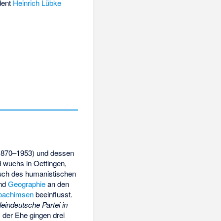
dent
Heinrich Lübke
1870–1953) und dessen
d wuchs in Oettingen,
ch des humanistischen
nd
Geographie
an den
Joachimsen
beeinflusst.
leindeutsche Partei in
s der Ehe gingen drei