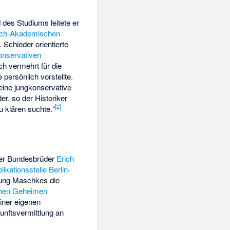
es Studiums leitete er
ch-Akademischen
. Schieder orientierte
onservativen
ich vermehrt für die
persönlich vorstellte.
 eine jungkonservative
er, so der Historiker
[
2
]
zu klären suchte.“
ner Bundesbrüder
Erich
likationsstelle Berlin-
hlung Maschkes die
hen Geheimen
einer eigenen
nftsvermittlung an