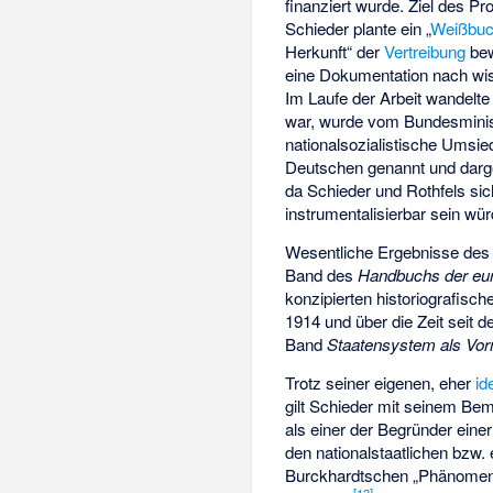
finanziert wurde. Ziel des P
Schieder plante ein „
Weißbu
Herkunft“ der
Vertreibung
bew
eine Dokumentation nach wiss
Im Laufe der Arbeit wandelte
war, wurde vom Bundesministe
nationalsozialistische Umsie
Deutschen genannt und darge
da Schieder und Rothfels si
instrumentalisierbar sein wür
Wesentliche Ergebnisse des 
Band des
Handbuchs der eu
konzipierten historiografisc
1914 und über die Zeit seit 
Band
Staatensystem als Vor
Trotz seiner eigenen, eher
id
gilt Schieder mit seinem Be
als einer der Begründer eine
den nationalstaatlichen bzw.
Burckhardtschen „Phänomenol
[
13
]