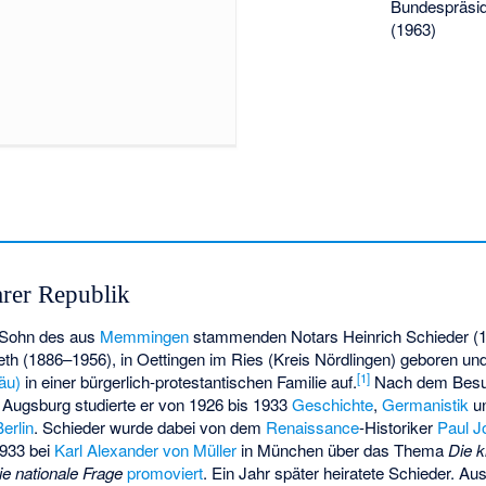
Bundespräsi
(1963)
rer Republik
 Sohn des aus
Memmingen
stammenden Notars Heinrich Schieder (
eth (1886–1956), in Oettingen im Ries (Kreis Nördlingen) geboren un
[
1
]
äu)
in einer bürgerlich-protestantischen Familie auf.
Nach dem Besu
 Augsburg studierte er von 1926 bis 1933
Geschichte
,
Germanistik
u
Berlin
. Schieder wurde dabei von dem
Renaissance
-Historiker
Paul 
933 bei
Karl Alexander von Müller
in München über das Thema
Die k
e nationale Frage
promoviert
. Ein Jahr später heiratete Schieder. Au