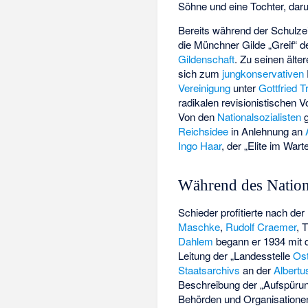
Söhne und eine Tochter, daru
Bereits während der Schulzei
die Münchner Gilde „Greif“ d
Gildenschaft
. Zu seinen ält
sich zum
jungkonservativen
Vereinigung
unter
Gottfried T
radikalen revisionistischen 
Von den
Nationalsozialisten
g
Reichsidee
in Anlehnung an
Ingo Haar
, der „Elite im War
Während des Nation
Schieder profitierte nach der 
Maschke
,
Rudolf Craemer
, 
Dahlem
begann er 1934 mit d
Leitung der „Landesstelle
Os
Staatsarchivs
an der
Albertu
Beschreibung der „Aufspürun
Behörden und Organisatione