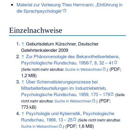
Material zur Vorlesung Theo Herrmann: „Einführung in
die Sprachpsychologie“
Einzelnachweise
↑
Geburtsdatum Kürschner, Deutscher
Gelehrtenkalender 2009
↑
Zur Phänomenologie des Bekanntheitserlebens,
Psychologische Rundschau, 1956/7, 8, 32 – 41
(PDF;
(
Seite nicht mehr abrufbar
.
Suche in Webarchiven
.)
1,2 MB)
↑
Über Schematisierungsprozesse bei
Mitarbeiterbeurteilungen im Industriebetrieb,
Psychologische Rundschau, 1959, 170 – 179
(
Seite
(PDF;
nicht mehr abrufbar
.
Suche in Webarchiven
.)
773 kB)
↑
Psychologie und Kybernetik, Psychologische
Rundschau, 1966, 13 – 25
(
Seite nicht mehr abrufbar
.
(PDF; 1,6 MB)
Suche in Webarchiven
.)