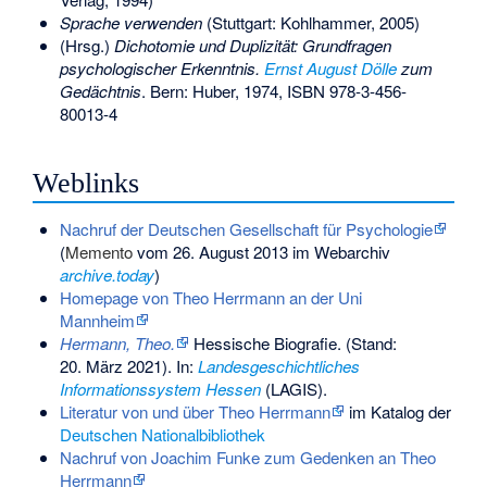
Sprache verwenden
(Stuttgart: Kohlhammer, 2005)
(Hrsg.)
Dichotomie und Duplizität: Grundfragen
psychologischer Erkenntnis.
Ernst August Dölle
zum
Gedächtnis
. Bern: Huber, 1974,
ISBN 978-3-456-
80013-4
Weblinks
Nachruf der Deutschen Gesellschaft für Psychologie
(
Memento
vom 26. August 2013 im Webarchiv
archive.today
)
Homepage von Theo Herrmann an der Uni
Mannheim
Hermann, Theo.
Hessische Biografie. (Stand:
20. März 2021). In:
Landesgeschichtliches
Informationssystem Hessen
(LAGIS).
Literatur von und über Theo Herrmann
im Katalog der
Deutschen Nationalbibliothek
Nachruf von Joachim Funke zum Gedenken an Theo
Herrmann