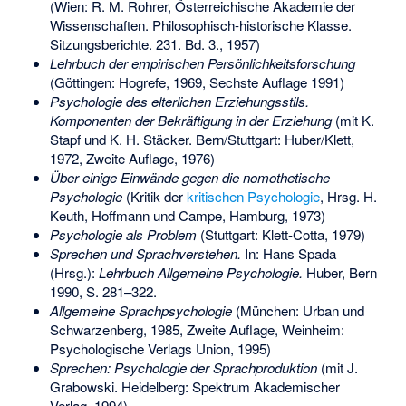
(Wien: R. M. Rohrer, Österreichische Akademie der
Wissenschaften. Philosophisch-historische Klasse.
Sitzungsberichte. 231. Bd. 3., 1957)
Lehrbuch der empirischen Persönlichkeitsforschung
(Göttingen: Hogrefe, 1969, Sechste Auflage 1991)
Psychologie des elterlichen Erziehungsstils.
Komponenten der Bekräftigung in der Erziehung
(mit K.
Stapf und K. H. Stäcker. Bern/Stuttgart: Huber/Klett,
1972, Zweite Auflage, 1976)
Über einige Einwände gegen die nomothetische
Psychologie
(Kritik der
kritischen Psychologie
, Hrsg. H.
Keuth, Hoffmann und Campe, Hamburg, 1973)
Psychologie als Problem
(Stuttgart: Klett-Cotta, 1979)
Sprechen und Sprachverstehen.
In:
Hans Spada
(Hrsg.):
Lehrbuch Allgemeine Psychologie.
Huber, Bern
1990, S. 281–322.
Allgemeine Sprachpsychologie
(München: Urban und
Schwarzenberg, 1985, Zweite Auflage, Weinheim:
Psychologische Verlags Union, 1995)
Sprechen: Psychologie der Sprachproduktion
(mit J.
Grabowski. Heidelberg: Spektrum Akademischer
Verlag, 1994)