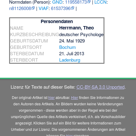
Normdaten (Person):
GND
:
119558173
|
LCCN
:
n81126008
|
VIAF
:
61537396
|
Personendaten
Herrmann, Theo
NAME
KURZBESCHREIBUNG
deutscher Psychologe
GEBURTSDATUM
24. Mai 1929
GEBURTSORT
Bochum
STERBEDATUM
21. Juli 2013
STERBEORT
Ladenburg
Lizenz für Texte auf dieser Seite:
CC-BY-SA 3.0 Unported
.
Der original-Artikel ist
hier
abrufbar.
Hier
finden Sie Informationen zu
den Autoren des Artikels. An Bildern wurden keine Veränderungen
vorgenommen - diese werden aber in der Regel wie bei der
ursprünglichen Quelle des Artikels verkleinert, d.h. als Vorschaubilder
angezeigt. Klicken Sie auf ein Bild für weitere Informationen zum
Urheber und zur Lizenz. Die vorgenommenen Änderungen am Artikel
können Sie
hier
einsehen.