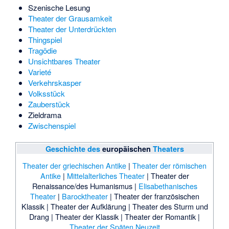
Szenische Lesung
Theater der Grausamkeit
Theater der Unterdrückten
Thingspiel
Tragödie
Unsichtbares Theater
Varieté
Verkehrskasper
Volksstück
Zauberstück
Zieldrama
Zwischenspiel
Geschichte des
europäischen
Theaters
Theater der griechischen Antike
|
Theater der römischen
Antike
|
Mittelalterliches Theater
|
Theater der
Renaissance/des Humanismus
|
Elisabethanisches
Theater
|
Barocktheater
|
Theater der französischen
Klassik
|
Theater der Aufklärung
|
Theater des Sturm und
Drang
|
Theater der Klassik
|
Theater der Romantik
|
Theater der Späten Neuzeit