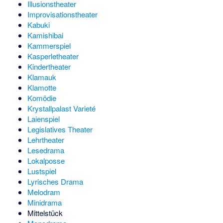
Illusionstheater
Improvisationstheater
Kabuki
Kamishibai
Kammerspiel
Kasperletheater
Kindertheater
Klamauk
Klamotte
Komödie
Krystallpalast Varieté
Laienspiel
Legislatives Theater
Lehrtheater
Lesedrama
Lokalposse
Lustspiel
Lyrisches Drama
Melodram
Minidrama
Mittelstück