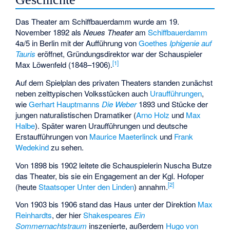
Das Theater am Schiffbauerdamm wurde am 19.
November 1892 als
Neues Theater
am
Schiffbauerdamm
4a/5 in Berlin mit der Aufführung von
Goethes
Iphigenie auf
Tauris
eröffnet, Gründungsdirektor war der Schauspieler
[
1
]
Max Löwenfeld
(1848–1906).
Auf dem Spielplan des privaten Theaters standen zunächst
neben zeittypischen Volksstücken auch
Uraufführungen
,
wie
Gerhart Hauptmanns
Die Weber
1893 und Stücke der
jungen naturalistischen Dramatiker (
Arno Holz
und
Max
Halbe
). Später waren Uraufführungen und deutsche
Erstaufführungen von
Maurice Maeterlinck
und
Frank
Wedekind
zu sehen.
Von 1898 bis 1902 leitete die Schauspielerin
Nuscha Butze
das Theater, bis sie ein Engagement an der Kgl. Hofoper
[
2
]
(heute
Staatsoper Unter den Linden
) annahm.
Von 1903 bis 1906 stand das Haus unter der Direktion
Max
Reinhardts
, der hier
Shakespeares
Ein
Sommernachtstraum
inszenierte, außerdem
Hugo von