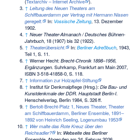
(
Textarchiv – Internet Archive
).
↑
Leitung des Neuen Theaters am
Schiffbauerdamm per Vertrag mit Hermann Nissen
geregelt.
In:
Vossische Zeitung
, 13. Dezember
1902.
↑
Neuer Theater-Almanach / Deutsches Bühnen-
Jahrbuch
, 18 (1907) bis 32 (1922).
↑
Theaterübersicht
.
In:
Berliner Adreßbuch
, 1943,
Teil 1, S. 11.
↑
Werner Hecht:
Brecht-Chronik 1898–1956,
Ergänzungen
. Suhrkamp, Frankfurt am Main 2007,
ISBN 3-518-41858-0
, S. 118.
↑
Information zur Holzapfel-Stiftung
↑
Institut für Denkmalpflege (Hrsg.):
Die Bau- und
Kunstdenkmale der DDR. Hauptstadt Berlin-I
.
Henschelverlag, Berlin 1984,
S.
326
ff
.
↑
Bertolt-Brecht-Platz 1, Neues Theater, Theater
am Schiffbauerdamm, Berliner Ensemble, 1891–
1892 von Heinrich Seeling, Logenumbau 1953
↑
Wer malte das Rote Kreuz über den
Reichsadler?
In:
Webseite des Berliner
Ensemble.
Abgerufen am 24. Februar 2026
.