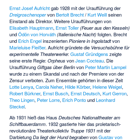
Ernst Josef Aufricht
gab 1928 mit der Uraufführung der
Dreigroschenoper
von
Bertolt Brecht
/
Kurt Weill
seinen
Einstand als Direktor. Weitere Uraufführungen von
Elisabeth Hauptmann
,
Ernst Toller
(Feuer aus den Kesseln)
und
Ödön von Horváth
(Italienische Nacht)
folgten. Brecht
und
Erich Engel
inszenierten
Pioniere in Ingolstadt
von
Marieluise Fleißer
. Aufricht gründete die
Versuchsbühne für
experimentelle Theaterwerke
:
Gustaf Gründgens
zeigte
seine erste Regie:
Orpheus
von
Jean Cocteau
. Die
Uraufführung
Giftgas über Berlin
von
Peter Martin Lampel
wurde zu einem Skandal und nach der Premiere von der
Zensur verboten. Zum Ensemble gehörten in dieser Zeit
Lotte Lenya
,
Carola Neher
,
Hilde Körber
,
Helene Weigel
,
Robert Bürkner
,
Ernst Busch
,
Ernst Deutsch
,
Kurt Gerron
,
Theo Lingen
,
Peter Lorre
,
Erich Ponto
und
Leonhard
Steckel
.
Ab 1931 hieß das Haus
Deutsches Nationaltheater am
Schiffbauerdamm
. 1932 gastierte hier das proletarisch-
revolutionäre Theaterkollektiv
Truppe 1931
mit der
Darbietung
Da liegt der Hund begraben
von
Gustav von