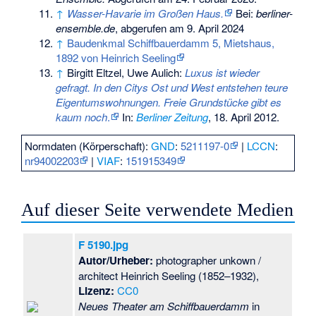
↑
Wasser-Havarie im Großen Haus.
Bei:
berliner-
ensemble.de
, abgerufen am 9. April 2024
↑
Baudenkmal Schiffbauerdamm 5, Mietshaus,
1892 von Heinrich Seeling
↑
Birgitt Eltzel, Uwe Aulich:
Luxus ist wieder
gefragt. In den Citys Ost und West entstehen teure
Eigentumswohnungen. Freie Grundstücke gibt es
kaum noch
.
In:
Berliner Zeitung
, 18. April 2012.
Normdaten (Körperschaft):
GND
:
5211197-0
|
LCCN
:
nr94002203
|
VIAF
:
151915349
Auf dieser Seite verwendete Medien
F 5190.jpg
Autor/Urheber:
photographer unkown /
architect Heinrich Seeling (1852–1932),
Lizenz:
CC0
Neues Theater am Schiffbauerdamm
in