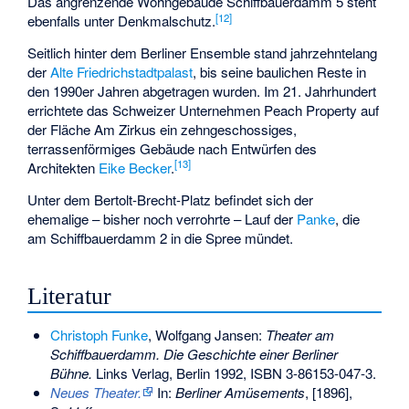
Das angrenzende Wohngebäude Schiffbauerdamm 5 steht
[
12
]
ebenfalls unter Denkmalschutz.
Seitlich hinter dem Berliner Ensemble stand jahrzehntelang
der
Alte Friedrichstadtpalast
, bis seine baulichen Reste in
den 1990er Jahren abgetragen wurden. Im 21. Jahrhundert
errichtete das Schweizer Unternehmen Peach Property auf
der Fläche
Am Zirkus
ein zehngeschossiges,
terrassenförmiges Gebäude nach Entwürfen des
[
13
]
Architekten
Eike Becker
.
Unter dem Bertolt-Brecht-Platz befindet sich der
ehemalige – bisher noch verrohrte – Lauf der
Panke
, die
am Schiffbauerdamm 2 in die Spree mündet.
Literatur
Christoph Funke
, Wolfgang Jansen:
Theater am
Schiffbauerdamm. Die Geschichte einer Berliner
Bühne.
Links Verlag, Berlin 1992,
ISBN 3-86153-047-3
.
Neues Theater.
In:
Berliner Amüsements
, [1896],