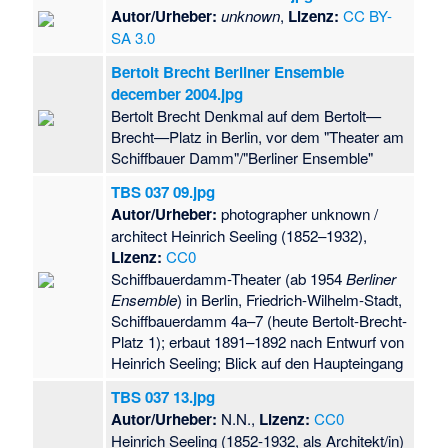
Autor/Urheber:
unknown
,
Lizenz:
CC BY-
SA 3.0
Bertolt Brecht Berliner Ensemble
december 2004.jpg
Bertolt Brecht Denkmal auf dem Bertolt—
Brecht—Platz in Berlin, vor dem "Theater am
Schiffbauer Damm"/"Berliner Ensemble"
TBS 037 09.jpg
Autor/Urheber:
photographer unknown /
architect Heinrich Seeling (1852–1932),
Lizenz:
CC0
Schiffbauerdamm-Theater (ab 1954
Berliner
Ensemble
) in Berlin, Friedrich-Wilhelm-Stadt,
Schiffbauerdamm 4a–7 (heute Bertolt-Brecht-
Platz 1); erbaut 1891–1892 nach Entwurf von
Heinrich Seeling; Blick auf den Haupteingang
TBS 037 13.jpg
Autor/Urheber:
N.N.,
Lizenz:
CC0
Heinrich Seeling (1852-1932, als Architekt/in)