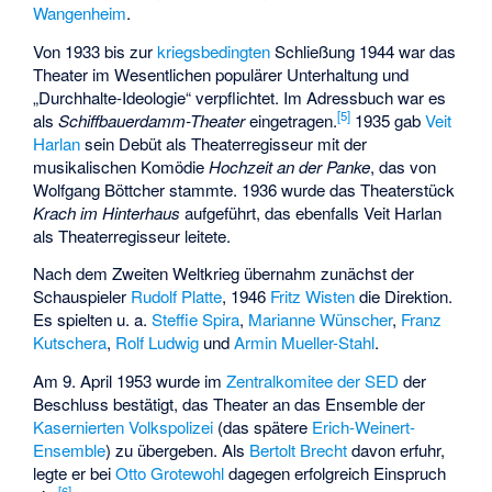
Wangenheim
.
Von 1933 bis zur
kriegsbedingten
Schließung 1944 war das
Theater im Wesentlichen populärer Unterhaltung und
„Durchhalte-Ideologie“ verpflichtet. Im Adressbuch war es
[
5
]
als
Schiffbauerdamm-Theater
eingetragen.
1935 gab
Veit
Harlan
sein Debüt als Theaterregisseur mit der
musikalischen Komödie
Hochzeit an der Panke
, das von
Wolfgang Böttcher
stammte. 1936 wurde das Theaterstück
Krach im Hinterhaus
aufgeführt, das ebenfalls Veit Harlan
als Theaterregisseur leitete.
Nach dem Zweiten Weltkrieg übernahm zunächst der
Schauspieler
Rudolf Platte
, 1946
Fritz Wisten
die Direktion.
Es spielten u. a.
Steffie Spira
,
Marianne Wünscher
,
Franz
Kutschera
,
Rolf Ludwig
und
Armin Mueller-Stahl
.
Am 9. April 1953 wurde im
Zentralkomitee der SED
der
Beschluss bestätigt, das Theater an das Ensemble der
Kasernierten Volkspolizei
(das spätere
Erich-Weinert-
Ensemble
) zu übergeben. Als
Bertolt Brecht
davon erfuhr,
legte er bei
Otto Grotewohl
dagegen erfolgreich Einspruch
[
6
]