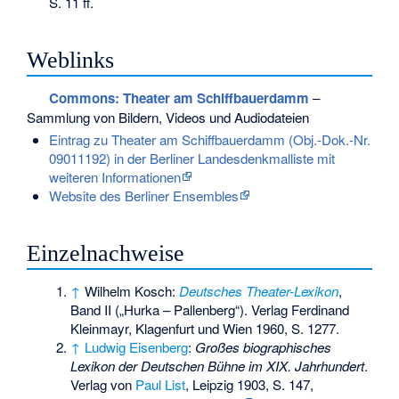
S. 11 ff.
Weblinks
Commons
: Theater am Schiffbauerdamm
–
Sammlung von Bildern, Videos und Audiodateien
Eintrag zu Theater am Schiffbauerdamm (Obj.-Dok.-Nr.
09011192) in der Berliner Landesdenkmalliste mit
weiteren Informationen
Website des Berliner Ensembles
Einzelnachweise
↑
Wilhelm Kosch:
Deutsches Theater-Lexikon
,
Band II („Hurka – Pallenberg“). Verlag Ferdinand
Kleinmayr, Klagenfurt und Wien 1960, S. 1277.
↑
Ludwig Eisenberg
:
Großes biographisches
Lexikon der Deutschen Bühne im XIX. Jahrhundert
.
Verlag von
Paul List
, Leipzig 1903, S. 147,