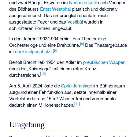
und zwei Ränge. Er wurde im
Neobarockstil
nach Vorlagen
des Bildhauers
Ernst Westphal
plastisch und dekorativ
ausgeschmückt. Das ursprünglich ebenfalls reich
ausgestattete Foyer und das
Vestibül
wurden in
schlichteren Formen umgebaut.
In den Jahren 1903/1904 erhielt das Theater eine
[
8
]
Orchesterloge und eine Drehbühne.
Das Theatergebäude
[
9
]
ist
denkmalgeschützt
.
Bertolt Brecht ließ 1954 den Adler im
preußischen Wappen
über der „Kaiserloge“ mit einem roten Kreuz
[
10
]
durchstreichen.
Am 5. April 2024 löste die
Sprinkleranlage
im Bühnenraum
aufgrund einer Fehlfunktion aus, setzte innerhalb einer
Viertelstunde rund 15 m³ Wasser frei und verursachte
[
11
]
dadurch einen Millionenschaden.
Umgebung