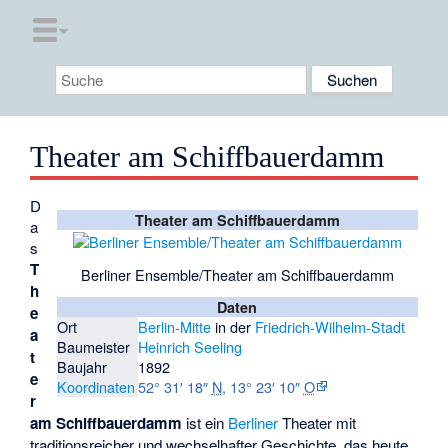
Theater am Schiffbauerdamm
D
Theater am Schiffbauerdamm
a
s
T
Berliner Ensemble/Theater am Schiffbauerdamm
h
Daten
e
Ort
Berlin-Mitte
in der
Friedrich-Wilhelm-Stadt
a
Baumeister
Heinrich Seeling
t
Baujahr
1892
e
Koordinaten
52° 31′ 18″
N
,
13° 23′ 10″
O
r
am Schiffbauerdamm
ist ein
Berliner
Theater mit
traditionsreicher und wechselhafter Geschichte, das heute