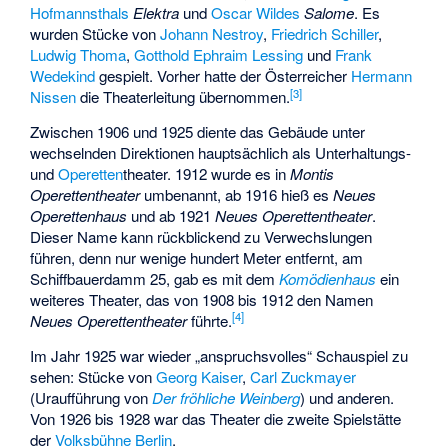
Hofmannsthals
Elektra
und
Oscar Wildes
Salome
. Es
wurden Stücke von
Johann Nestroy
,
Friedrich Schiller
,
Ludwig Thoma
,
Gotthold Ephraim Lessing
und
Frank
Wedekind
gespielt. Vorher hatte der Österreicher
Hermann
[
3
]
Nissen
die Theaterleitung übernommen.
Zwischen 1906 und 1925 diente das Gebäude unter
wechselnden Direktionen hauptsächlich als Unterhaltungs-
und
Operetten
­theater. 1912 wurde es in
Montis
Operettentheater
umbenannt, ab 1916 hieß es
Neues
Operettenhaus
und ab 1921
Neues Operettentheater
.
Dieser Name kann rückblickend zu Verwechslungen
führen, denn nur wenige hundert Meter entfernt, am
Schiffbauerdamm 25, gab es mit dem
Komödienhaus
ein
weiteres Theater, das von 1908 bis 1912 den Namen
[
4
]
Neues Operettentheater
führte.
Im Jahr 1925 war wieder „anspruchsvolles“ Schauspiel zu
sehen: Stücke von
Georg Kaiser
,
Carl Zuckmayer
(Uraufführung von
Der fröhliche Weinberg
) und anderen.
Von 1926 bis 1928 war das Theater die zweite Spielstätte
der
Volksbühne Berlin
.