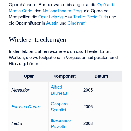
Opernhäusern. Partner waren bislang u. a. die
Opéra de
Monte Carlo
, das
Nationaltheater Prag
, die
Opéra de
Montpellier
, die
Oper Leipzig
, das
Teatro Regio Turin
und
die Opernhäuser in
Austin
und
Cincinnati
.
Wiederentdeckungen
In den letzten Jahren widmete sich das Theater Erfurt
Werken, die weitestgehend in Vergessenheit geraten sind.
Hierzu gehörten:
Oper
Komponist
Datum
Alfred
Messidor
2005
Bruneau
Gaspare
Fernand Cortez
2006
Spontini
Ildebrando
Fedra
2008
Pizzetti