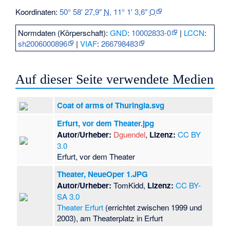
Koordinaten:
50° 58′ 27,9″
N
,
11° 1′ 3,6″
O
Normdaten (Körperschaft):
GND
:
10002833-0
|
LCCN
:
sh2006000896
|
VIAF
:
266798483
Auf dieser Seite verwendete Medien
Coat of arms of Thuringia.svg
Erfurt, vor dem Theater.jpg
Autor/Urheber:
Dguendel
,
Lizenz:
CC BY
3.0
Erfurt, vor dem Theater
Theater, NeueOper 1.JPG
Autor/Urheber:
TomKidd,
Lizenz:
CC BY-
SA 3.0
Theater Erfurt
(errichtet zwischen 1999 und
2003), am Theaterplatz in Erfurt