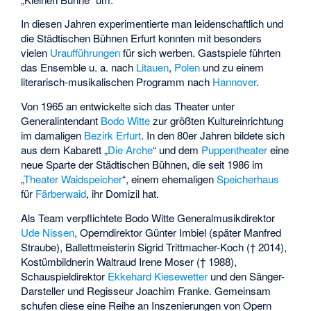
In diesen Jahren experimentierte man leidenschaftlich und
die Städtischen Bühnen Erfurt konnten mit besonders
vielen
Uraufführungen
für sich werben. Gastspiele führten
das Ensemble u. a. nach
Litauen
,
Polen
und zu einem
literarisch-musikalischen Programm nach
Hannover
.
Von 1965 an entwickelte sich das Theater unter
Generalintendant
Bodo Witte
zur größten Kultureinrichtung
im damaligen
Bezirk Erfurt
. In den 80er Jahren bildete sich
aus dem Kabarett „
Die Arche
“ und dem
Puppentheater
eine
neue Sparte der Städtischen Bühnen, die seit 1986 im
„
Theater Waidspeicher
“, einem ehemaligen
Speicherhaus
für
Färberwaid
, ihr Domizil hat.
Als Team verpflichtete Bodo Witte Generalmusikdirektor
Ude Nissen
, Operndirektor
Günter Imbiel
(später
Manfred
Straube
), Ballettmeisterin
Sigrid Trittmacher-Koch
(† 2014),
Kostümbildnerin Waltraud Irene Moser († 1988),
Schauspieldirektor
Ekkehard Kiesewetter
und den Sänger-
Darsteller und Regisseur
Joachim Franke
. Gemeinsam
schufen diese eine Reihe an Inszenierungen von Opern