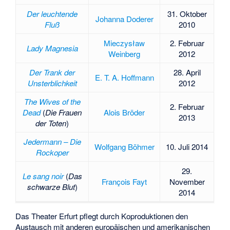
Der leuchtende
31. Oktober
Johanna Doderer
Fluß
2010
Mieczysław
2. Februar
Lady Magnesia
Weinberg
2012
Der Trank der
28. April
E. T. A. Hoffmann
Unsterblichkeit
2012
The Wives of the
2. Februar
Dead
(
Die Frauen
Alois Bröder
2013
der Toten
)
Jedermann – Die
Wolfgang Böhmer
10. Juli 2014
Rockoper
29.
Le sang noir
(
Das
François Fayt
November
schwarze Blut
)
2014
Das Theater Erfurt pflegt durch Koproduktionen den
Austausch mit anderen europäischen und amerikanischen