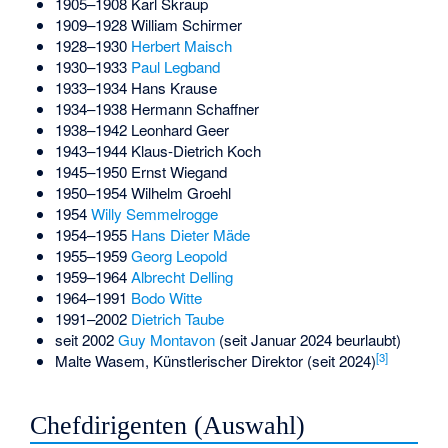
1905–1908
Karl Skraup
1909–1928
William Schirmer
1928–1930
Herbert Maisch
1930–1933
Paul Legband
1933–1934
Hans Krause
1934–1938
Hermann Schaffner
1938–1942
Leonhard Geer
1943–1944
Klaus-Dietrich Koch
1945–1950
Ernst Wiegand
1950–1954
Wilhelm Groehl
1954
Willy Semmelrogge
1954–1955
Hans Dieter Mäde
1955–1959
Georg Leopold
1959–1964
Albrecht Delling
1964–1991
Bodo Witte
1991–2002
Dietrich Taube
seit 2002
Guy Montavon
(seit Januar 2024 beurlaubt)
[
3
]
Malte Wasem, Künstlerischer Direktor (seit 2024)
Chefdirigenten (Auswahl)