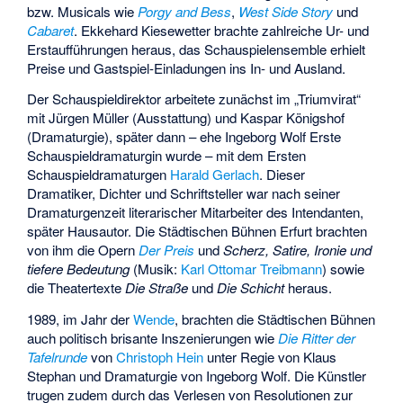
bzw. Musicals wie
Porgy and Bess
,
West Side Story
und
Cabaret
. Ekkehard Kiesewetter brachte zahlreiche Ur- und
Erstaufführungen heraus, das Schauspielensemble erhielt
Preise und Gastspiel-Einladungen ins In- und Ausland.
Der Schauspieldirektor arbeitete zunächst im „Triumvirat“
mit
Jürgen Müller
(Ausstattung) und
Kaspar Königshof
(Dramaturgie), später dann – ehe
Ingeborg Wolf
Erste
Schauspieldramaturgin wurde – mit dem Ersten
Schauspieldramaturgen
Harald Gerlach
. Dieser
Dramatiker, Dichter und Schriftsteller war nach seiner
Dramaturgenzeit literarischer Mitarbeiter des Intendanten,
später Hausautor. Die Städtischen Bühnen Erfurt brachten
von ihm die Opern
Der Preis
und
Scherz, Satire, Ironie und
tiefere Bedeutung
(Musik:
Karl Ottomar Treibmann
) sowie
die Theatertexte
Die Straße
und
Die Schicht
heraus.
1989, im Jahr der
Wende
, brachten die Städtischen Bühnen
auch politisch brisante Inszenierungen wie
Die Ritter der
Tafelrunde
von
Christoph Hein
unter Regie von Klaus
Stephan und Dramaturgie von Ingeborg Wolf. Die Künstler
trugen zudem durch das Verlesen von Resolutionen zur