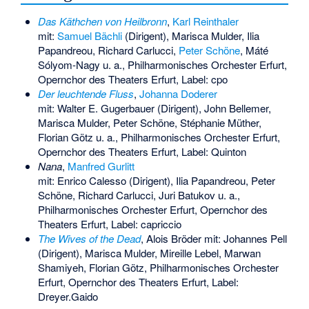
Das Käthchen von Heilbronn
,
Karl Reinthaler
mit:
Samuel Bächli
(Dirigent), Marisca Mulder, Ilia
Papandreou, Richard Carlucci,
Peter Schöne
, Máté
Sólyom-Nagy u. a., Philharmonisches Orchester Erfurt,
Opernchor des Theaters Erfurt, Label: cpo
Der leuchtende Fluss
,
Johanna Doderer
mit:
Walter E. Gugerbauer
(Dirigent), John Bellemer,
Marisca Mulder, Peter Schöne, Stéphanie Müther,
Florian Götz u. a., Philharmonisches Orchester Erfurt,
Opernchor des Theaters Erfurt, Label: Quinton
Nana
,
Manfred Gurlitt
mit: Enrico Calesso (Dirigent), Ilia Papandreou, Peter
Schöne, Richard Carlucci, Juri Batukov u. a.,
Philharmonisches Orchester Erfurt, Opernchor des
Theaters Erfurt, Label: capriccio
The Wives of the Dead
, Alois Bröder mit: Johannes Pell
(Dirigent), Marisca Mulder, Mireille Lebel, Marwan
Shamiyeh, Florian Götz, Philharmonisches Orchester
Erfurt, Opernchor des Theaters Erfurt, Label:
Dreyer.Gaido