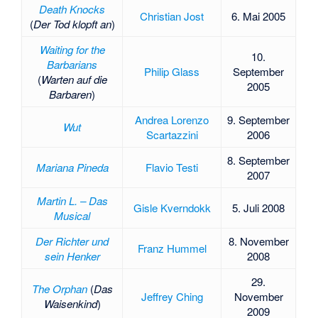
Death Knocks
Christian Jost
6. Mai 2005
(
Der Tod klopft an
)
Waiting for the
10.
Barbarians
Philip Glass
September
(
Warten auf die
2005
Barbaren
)
Andrea Lorenzo
9. September
Wut
Scartazzini
2006
8. September
Mariana Pineda
Flavio Testi
2007
Martin L. – Das
Gisle Kverndokk
5. Juli 2008
Musical
Der Richter und
8. November
Franz Hummel
sein Henker
2008
29.
The Orphan
(
Das
Jeffrey Ching
November
Waisenkind
)
2009