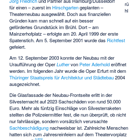
Jörg Friedrich
und Partner aus Hamburg/Düsseldorf
rü
für einen – zuerst im
Hirschgarten
geplanten –
hl
Theaterneubau ausgewählt. Doch aus finanziellen
Gründen kam man schnell auf ein besser
gefördertes Grundstück im Brühl. Dort – am
Mainzerhofplatz – erfolgte am 20. April 1999 der erste
Spatenstich. Am 5. September 2001 wurde das
Richtfest
gefeiert.
Am 12. September 2003 konnte der Neubau mit der
Uraufführung der Oper
Luther
von
Peter Aderhold
eröffnet
werden. Im folgenden Jahr wurde die Oper Erfurt mit dem
Thüringer Staatspreis für Architektur und Städtebau
2004
ausgezeichnet.
Die Glasfassade der Neubau-Frontseite erlitt in der
Silvesternacht auf 2023 Sachschäden von rund 50.000
Euro. Mehr als fünfzig Einschläge von Silvesterraketen
stellten die Polizeiermittler fest, die nun überprüft, ob nicht
nur
fahrlässige
, sondern vorsätzlich verursachte
Sachbeschädigung
nachweisbar ist. Zahlreiche Menschen
hatten sich zum Jahresreinfeiern auf dem Theatervorplatz
[
1
]
[
2
]