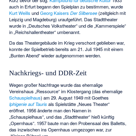
Kurz bevor der sog.
Kampfbund für deutsche Kultur
1933
auch in Erfurt begann den Spielplan zu bestimmen, wurde
Kurt Weills
und
Georg Kaisers
Der Silbersee
(zeitgleich mit
Leipzig und Magdeburg) uraufgeführt. Das Stadttheater
wurde in „Deutsches Volkstheater“ und die „Kammerspiele“
in „Reichshallentheater“ umbenannt.
Da das Theatergebäude im Krieg verschont geblieben war,
konnte der Spielbetrieb bereits am 21. Juli 1945 mit einem
„Bunten Abend“ wieder aufgenommen werden.
Nachkriegs- und DDR-Zeit
Wegen großer Nachfrage wurde das ehemalige
Vereinshaus „Ressource“ im Klostergang (das ehemalige
Schauspielhaus
) am 29. August 1949 mit Goethes
Iphigenie auf Tauris
als Spielstätte „Neues Theater“
eröffnet. 1956 änderte man den Namen in
„Schauspielhaus“, und das „Stadttheater“ hieß künftig
„Opernhaus“. 1957 baute man den Probensaal des Balletts,
das inzwischen ins Opernhaus umgezogen war, zur
„Kleinen Bühne“ um.