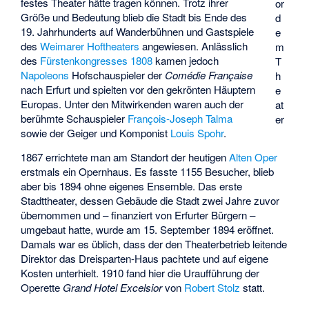
festes Theater hätte tragen können. Trotz ihrer
or
Größe und Bedeutung blieb die Stadt bis Ende des
d
19. Jahrhunderts auf Wanderbühnen und Gastspiele
e
des
Weimarer Hoftheaters
angewiesen. Anlässlich
m
des
Fürstenkongresses 1808
kamen jedoch
T
Napoleons
Hofschauspieler der
Comédie Française
h
nach Erfurt und spielten vor den gekrönten Häuptern
e
Europas. Unter den Mitwirkenden waren auch der
at
berühmte Schauspieler
François-Joseph Talma
er
sowie der Geiger und Komponist
Louis Spohr
.
1867 errichtete man am Standort der heutigen
Alten Oper
erstmals ein Opernhaus. Es fasste 1155 Besucher, blieb
aber bis 1894 ohne eigenes Ensemble. Das erste
Stadttheater, dessen Gebäude die Stadt zwei Jahre zuvor
übernommen und – finanziert von Erfurter Bürgern –
umgebaut hatte, wurde am 15. September 1894 eröffnet.
Damals war es üblich, dass der den Theaterbetrieb leitende
Direktor das Dreisparten-Haus pachtete und auf eigene
Kosten unterhielt. 1910 fand hier die Uraufführung der
Operette
Grand Hotel Excelsior
von
Robert Stolz
statt.