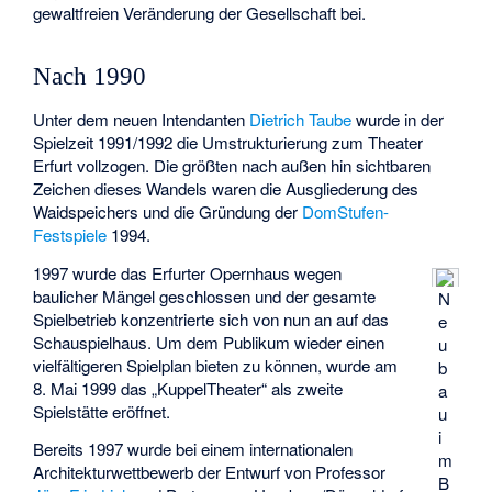
gewaltfreien Veränderung der Gesellschaft bei.
Nach 1990
Unter dem neuen Intendanten
Dietrich Taube
wurde in der
Spielzeit 1991/1992 die Umstrukturierung zum Theater
Erfurt vollzogen. Die größten nach außen hin sichtbaren
Zeichen dieses Wandels waren die Ausgliederung des
Waidspeichers und die Gründung der
DomStufen-
Festspiele
1994.
1997 wurde das
Erfurter Opernhaus
wegen
baulicher Mängel geschlossen und der gesamte
N
Spielbetrieb konzentrierte sich von nun an auf das
e
Schauspielhaus. Um dem Publikum wieder einen
u
vielfältigeren Spielplan bieten zu können, wurde am
b
8. Mai 1999 das „KuppelTheater“ als zweite
a
Spielstätte eröffnet.
u
i
Bereits 1997 wurde bei einem internationalen
m
Architekturwettbewerb der Entwurf von Professor
B