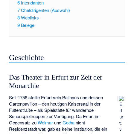
6
Intendanten
7
Chefdirigenten (Auswahl)
8
Weblinks
9
Belege
Geschichte
Das Theater in Erfurt zur Zeit der
Monarchie
Seit 1756 stellte Erfurt sein Ballhaus und dessen
Gartenpavillon – den heutigen Kaisersaal in der
E
Futterstraße – als Spielstätte für wandernde
rf
Schauspieltruppen zur Verfügung. Da Erfurt im
ur
Gegensatz zu
Weimar
und
Gotha
nicht
t,
Residenzstadt war, gab es keine Institution, die ein
v