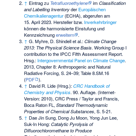
↑
Eintrag zu
Tetrafluoroethylene
im
Classification
and Labelling Inventory
der
Europäischen
Chemikalienagentur
(ECHA), abgerufen am
15. April 2023. Hersteller bzw.
Inverkehrbringer
können die harmonisierte Einstufung und
Kennzeichnung
erweitern
.
↑
G. Myhre, D. Shindell et al.:
Climate Change
2013: The Physical Science Basis
. Working Group I
contribution to the IPCC Fifth Assessment Report.
Hrsg.:
Intergovernmental Panel on Climate Change
.
2013, Chapter 8: Anthropogenic and Natural
Radiative Forcing,
S.
24–39; Table 8.SM.16
(
PDF
).
↑
David R. Lide (Hrsg.):
CRC Handbook of
Chemistry and Physics
. 90. Auflage. (Internet-
Version: 2010), CRC Press / Taylor and Francis,
Boca Raton FL,
Standard Thermodynamic
Properties of Chemical Substances
, S. 5-21.
↑
Dae Jin Sung, Dong Ju Moon, Yong Jun Lee,
Suk-In Hong:
Catalytic Pyrolysis of
Difluorochloromethane to Produce