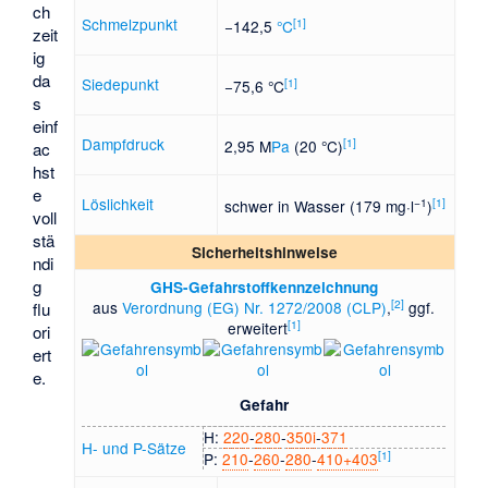
ch
Schmelzpunkt
[
1
]
−142,5
°C
zeit
ig
da
Siedepunkt
[
1
]
−75,6 °C
s
einf
Dampfdruck
[
1
]
2,95 M
Pa
(20 °C)
ac
hst
e
Löslichkeit
−1
[
1
]
schwer in Wasser (179 mg·l
)
voll
stä
Sicherheitshinweise
ndi
g
GHS-Gefahrstoffkennzeichnung
[
2
]
aus
Verordnung (EG) Nr. 1272/2008 (CLP)
,
ggf.
flu
[
1
]
erweitert
ori
ert
e.
Gefahr
H:
220
​‐​
280
​‐​
350i
​‐​
371
H- und P-Sätze
[
1
]
P:
210
​‐​
260
​‐​
280
​‐​
410+403