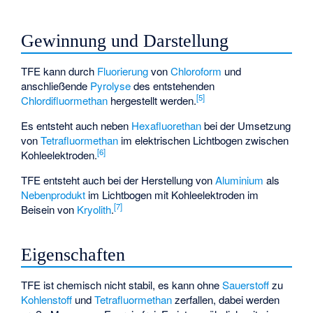
Gewinnung und Darstellung
TFE kann durch
Fluorierung
von
Chloroform
und
anschließende
Pyrolyse
des entstehenden
[
5
]
Chlordifluormethan
hergestellt werden.
Es entsteht auch neben
Hexafluorethan
bei der Umsetzung
von
Tetrafluormethan
im elektrischen Lichtbogen zwischen
[
6
]
Kohleelektroden.
TFE entsteht auch bei der Herstellung von
Aluminium
als
Nebenprodukt
im Lichtbogen mit Kohleelektroden im
[
7
]
Beisein von
Kryolith
.
Eigenschaften
TFE ist chemisch nicht stabil, es kann ohne
Sauerstoff
zu
Kohlenstoff
und
Tetrafluormethan
zerfallen, dabei werden