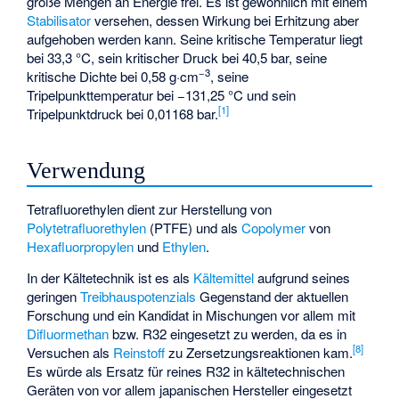
große Mengen an Energie frei. Es ist gewöhnlich mit einem
Stabilisator
versehen, dessen Wirkung bei Erhitzung aber
aufgehoben werden kann. Seine kritische Temperatur liegt
bei 33,3 °C, sein kritischer Druck bei 40,5 bar, seine
−3
kritische Dichte bei 0,58 g·cm
, seine
Tripelpunkttemperatur bei −131,25 °C und sein
[
1
]
Tripelpunktdruck bei 0,01168 bar.
Verwendung
Tetrafluorethylen dient zur Herstellung von
Polytetrafluorethylen
(PTFE) und als
Copolymer
von
Hexafluorpropylen
und
Ethylen
.
In der Kältetechnik ist es als
Kältemittel
aufgrund seines
geringen
Treibhauspotenzials
Gegenstand der aktuellen
Forschung und ein Kandidat in Mischungen vor allem mit
Difluormethan
bzw. R32 eingesetzt zu werden, da es in
[
8
]
Versuchen als
Reinstoff
zu Zersetzungsreaktionen kam.
Es würde als Ersatz für reines R32 in kältetechnischen
Geräten von vor allem japanischen Hersteller eingesetzt