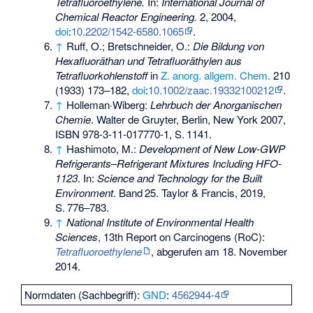
Tetrafluoroethylene.
In:
International Journal of
Chemical Reactor Engineering.
2, 2004,
doi
:
10.2202/1542-6580.1065
.
↑
Ruff, O.; Bretschneider, O.:
Die Bildung von
Hexafluoräthan und Tetrafluoräthylen aus
Tetrafluorkohlenstoff
in
Z. anorg. allgem. Chem.
210
(1933) 173–182,
doi
:
10.1002/zaac.19332100212
.
↑
Holleman·Wiberg:
Lehrbuch der Anorganischen
Chemie
. Walter de Gruyter, Berlin, New York 2007,
ISBN 978-3-11-017770-1
,
S.
1141
.
↑
Hashimoto, M.:
Development of New Low-GWP
Refrigerants–Refrigerant Mixtures Including HFO-
1123
. In:
Science and Technology for the Built
Environment
.
Band
25
. Taylor & Francis, 2019,
S.
776–783
.
↑
National Institute of Environmental Health
Sciences
, 13th Report on Carcinogens (RoC):
Tetrafluoroethylene
, abgerufen am 18. November
2014.
Normdaten (Sachbegriff):
GND
:
4562944-4