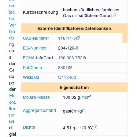
em
hochentzündliches, farbloses
isc
Kurzbeschreibung
[
1
]
Gas mit süßlichem Geruch
he
Ver
Externe Identifikatoren/Datenbanken
bin
du
CAS-Nummer
116-14-3
ng
EG-Nummer
204-126-9
au
s
ECHA
-InfoCard
100.003.752
der
PubChem
8301
Gr
up
Wikidata
Q412460
pe
Eigenschaften
der
Flu
−1
Molare Masse
100,02 g·
mol
ora
lke
Aggregatzustand
[
1
]
gasförmig
ne
un
Dichte
−1
[
1
]
d
4,51 g·l
(0 °C)
glei