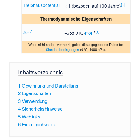
Treibhauspotential
[
3
]
< 1 (bezogen auf 100 Jahre)
Thermodynamische Eigenschaften
0
ΔH
−1
[
4
]
−658,9 kJ·
mol
f
Wenn nicht anders vermerkt, gelten die angegebenen Daten bei
Standardbedingungen
(0 °C, 1000 hPa).
Inhaltsverzeichnis
1
Gewinnung und Darstellung
2
Eigenschaften
3
Verwendung
4
Sicherheitshinweise
5
Weblinks
6
Einzelnachweise