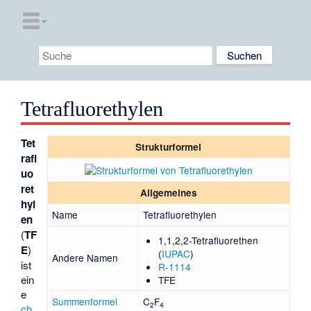
Tetrafluorethylen
Tet
Strukturformel
rafl
uo
ret
Allgemeines
hyl
Name
Tetrafluorethylen
en
(
TF
1,1,2,2-Tetrafluorethen
E
)
(
IUPAC
)
Andere Namen
ist
R-1114
ein
TFE
e
Summenformel
C
F
2
4
ch