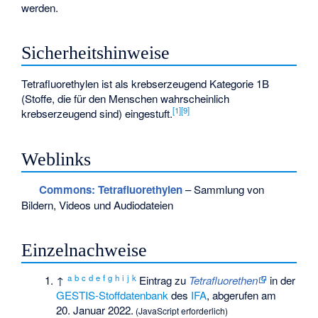
werden.
Sicherheitshinweise
Tetrafluorethylen ist als krebserzeugend Kategorie 1B
(Stoffe, die für den Menschen wahrscheinlich
[
1
]
[
9
]
krebserzeugend sind) eingestuft.
Weblinks
Commons
: Tetrafluorethylen
– Sammlung von
Bildern, Videos und Audiodateien
Einzelnachweise
a
b
c
d
e
f
g
h
i
j
k
↑
Eintrag zu
Tetrafluorethen
in der
GESTIS-Stoffdatenbank
des
IFA
, abgerufen am
20. Januar 2022.
(JavaScript erforderlich)