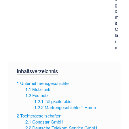
g
o
m
it
C
la
i
m
Inhaltsverzeichnis
1
Unternehmensgeschichte
1.1
Mobilfunk
1.2
Festnetz
1.2.1
Tätigkeitsfelder
1.2.2
Markengeschichte T-Home
2
Tochtergesellschaften
2.1
Congstar GmbH
2.2
Deutsche Telekom Service GmbH