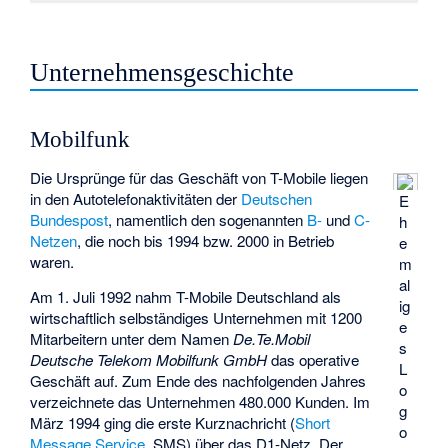
Unternehmensgeschichte
Mobilfunk
Die Ursprünge für das Geschäft von T-Mobile liegen
in den Autotelefonaktivitäten der
Deutschen
E
Bundespost
, namentlich den sogenannten
B-
und
C-
h
Netzen
, die noch bis 1994 bzw. 2000 in Betrieb
e
waren.
m
al
Am 1. Juli 1992 nahm T-Mobile Deutschland als
ig
wirtschaftlich selbständiges Unternehmen mit 1200
e
Mitarbeitern unter dem Namen
De.Te.Mobil
s
Deutsche Telekom Mobilfunk GmbH
das operative
L
Geschäft auf. Zum Ende des nachfolgenden Jahres
o
verzeichnete das Unternehmen 480.000 Kunden. Im
g
März 1994 ging die erste Kurznachricht (
Short
o
Message Service
, SMS) über das D1-Netz. Der