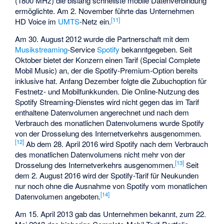
(1800 MHz) die bislang schnellste mobile Datenverbindung
ermöglichte. Am 2. November führte das Unternehmen
[
11
]
HD Voice
im
UMTS
-Netz ein.
Am 30. August 2012 wurde die Partnerschaft mit dem
Musikstreaming
-Service
Spotify
bekanntgegeben. Seit
Oktober bietet der Konzern einen Tarif (Special Complete
Mobil Music) an, der die Spotify-Premium-Option bereits
inklusive hat. Anfang Dezember folgte die Zubuchoption für
Festnetz- und Mobilfunkkunden. Die Online-Nutzung des
Spotify Streaming-Dienstes wird nicht gegen das im Tarif
enthaltene Datenvolumen angerechnet und nach dem
Verbrauch des monatlichen Datenvolumens wurde Spotify
von der Drosselung des Internetverkehrs ausgenommen.
[
12
]
Ab dem 28. April 2016 wird Spotify nach dem Verbrauch
des monatlichen Datenvolumens nicht mehr von der
[
13
]
Drosselung des Internetverkehrs ausgenommen.
Seit
dem 2. August 2016 wird der Spotify-Tarif für Neukunden
nur noch ohne die Ausnahme von Spotify vom monatlichen
[
14
]
Datenvolumen angeboten.
Am 15. April 2013 gab das Unternehmen bekannt, zum 22.