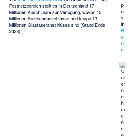
p
Festnetzbereich stellt es in Deutschland 17
u
Millionen Anschlüsse zur Verfügung, wovon 15
s
Millionen Breitbandanschlüsse und knapp 13
in
Millionen Glasfaseranschlüsse sind (Stand Ende
B
[
5
]
2023).
o
n
n
U
nt
er
n
e
h
m
e
n
sl
o