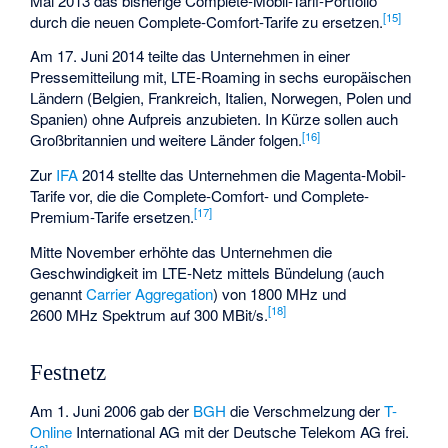
Mai 2013 das bisherige Complete-Mobil-Tarif-Portfolio
[
15
]
durch die neuen Complete-Comfort-Tarife zu ersetzen.
Am 17. Juni 2014 teilte das Unternehmen in einer
Pressemitteilung mit, LTE-Roaming in sechs europäischen
Ländern (Belgien, Frankreich, Italien, Norwegen, Polen und
Spanien) ohne Aufpreis anzubieten. In Kürze sollen auch
[
16
]
Großbritannien und weitere Länder folgen.
Zur
IFA
2014 stellte das Unternehmen die Magenta-Mobil-
Tarife vor, die die Complete-Comfort- und Complete-
[
17
]
Premium-Tarife ersetzen.
Mitte November erhöhte das Unternehmen die
Geschwindigkeit im LTE-Netz mittels Bündelung (auch
genannt
Carrier Aggregation
) von 1800 MHz und
[
18
]
2600 MHz Spektrum auf 300 MBit/s.
Festnetz
Am 1. Juni 2006 gab der
BGH
die Verschmelzung der
T-
Online
International AG mit der Deutsche Telekom AG frei.