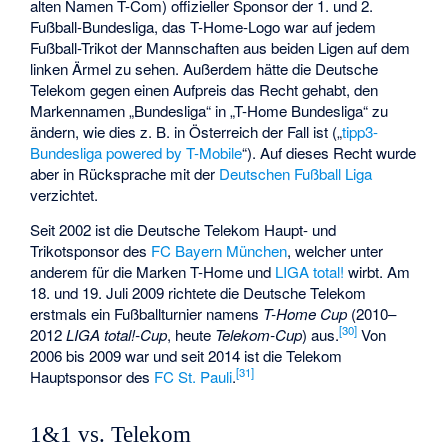
alten Namen T-Com) offizieller Sponsor der 1. und 2.
Fußball-Bundesliga, das T-Home-Logo war auf jedem
Fußball-Trikot der Mannschaften aus beiden Ligen auf dem
linken Ärmel zu sehen. Außerdem hätte die Deutsche
Telekom gegen einen Aufpreis das Recht gehabt, den
Markennamen „Bundesliga“ in „T-Home Bundesliga“ zu
ändern, wie dies z. B. in Österreich der Fall ist („
tipp3-
Bundesliga powered by T-Mobile
“). Auf dieses Recht wurde
aber in Rücksprache mit der
Deutschen Fußball Liga
verzichtet.
Seit 2002 ist die Deutsche Telekom Haupt- und
Trikotsponsor des
FC Bayern München
, welcher unter
anderem für die Marken T-Home und
LIGA total!
wirbt. Am
18. und 19. Juli 2009 richtete die Deutsche Telekom
erstmals ein Fußballturnier namens
T-Home Cup
(2010–
[
30
]
2012
LIGA total!-Cup
, heute
Telekom-Cup
) aus.
Von
2006 bis 2009 war und seit 2014 ist die Telekom
[
31
]
Hauptsponsor des
FC St. Pauli
.
1&1 vs. Telekom