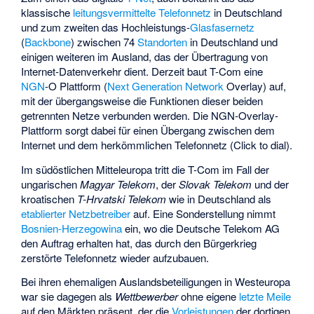
klassische
leitungsvermittelte
Telefonnetz
in Deutschland
und zum zweiten das Hochleistungs-
Glasfasernetz
(
Backbone
) zwischen 74
Standorten
in Deutschland und
einigen weiteren im Ausland, das der Übertragung von
Internet-Datenverkehr dient. Derzeit baut T-Com eine
NGN
-O Plattform (
Next Generation Network
Overlay) auf,
mit der übergangsweise die Funktionen dieser beiden
getrennten Netze verbunden werden. Die NGN-Overlay-
Plattform sorgt dabei für einen Übergang zwischen dem
Internet und dem herkömmlichen Telefonnetz (Click to dial).
Im südöstlichen Mitteleuropa tritt die T-Com im Fall der
ungarischen
Magyar Telekom
, der
Slovak Telekom
und der
kroatischen
T-Hrvatski Telekom
wie in Deutschland als
etablierter Netzbetreiber
auf. Eine Sonderstellung nimmt
Bosnien-Herzegowina
ein, wo die Deutsche Telekom AG
den Auftrag erhalten hat, das durch den Bürgerkrieg
zerstörte Telefonnetz wieder aufzubauen.
Bei ihren ehemaligen Auslandsbeteiligungen in Westeuropa
war sie dagegen als
Wettbewerber
ohne eigene
letzte Meile
auf den Märkten präsent, der die
Vorleistungen
der dortigen