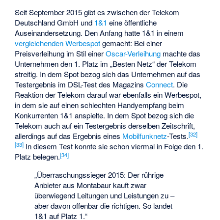
Seit September 2015 gibt es zwischen der Telekom
Deutschland GmbH und
1&1
eine öffentliche
Auseinandersetzung. Den Anfang hatte 1&1 in einem
vergleichenden Werbespot
gemacht: Bei einer
Preisverleihung im Stil einer
Oscar-Verleihung
machte das
Unternehmen den 1. Platz im „Besten Netz“ der Telekom
streitig. In dem Spot bezog sich das Unternehmen auf das
Testergebnis im DSL-Test des Magazins
Connect
. Die
Reaktion der Telekom darauf war ebenfalls ein Werbespot,
in dem sie auf einen schlechten Handyempfang beim
Konkurrenten 1&1 anspielte. In dem Spot bezog sich die
Telekom auch auf ein Testergebnis derselben Zeitschrift,
[
32
]
allerdings auf das Ergebnis eines
Mobilfunknetz
-Tests.
[
33
]
In diesem Test konnte sie schon viermal in Folge den 1.
[
34
]
Platz belegen.
„Überraschungssieger 2015: Der rührige
Anbieter aus Montabaur kauft zwar
überwiegend Leitungen und Leistungen zu –
aber davon offenbar die richtigen. So landet
1&1 auf Platz 1.“