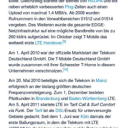
sollte. Gleichzeitig startete der Betrieb von
HSUPA
und bot
neben erheblich verbesserten
Ping
-Zeiten auch einen
Upload von maximal 1,4 MBit/s. Ab 2008 wurden
Rufnummern in den Vorwahlbereichen 01512 und 01514
vergeben. Des Weiteren wurde die gesamte EDGE-
Netzinfrastruktur auf eine mögliche Bandbreite von bis zu
260 kbit/s aufgerüstet. Im Oktober zeigt T-Mobile das
[
9
]
weltweit erste
LTE
Handover
.
Am 1. April 2010 war der offizielle Marktstart der Telekom
Deutschland GmbH. Die T-Mobile Deutschland GmbH
wurde zusammen mit ihrer Schwester T-Home in diesem
[
10
]
Unternehmen verschmolzen.
Am 20. Mai 2010 beteiligte sich die Telekom in
Mainz
erfolgreich an der bislang größten deutschen
Frequenzversteigerung. Zum 1. Dezember testeten
Pilotkunden in
Brandenburg
und
Baden-Württemberg
LTE.
Am 5. April 2011 startete LTE im Tarif
Call & Surf Comfort
via Funk
. Der
Tarif
ist als
DSL
-Ersatz für unterversorgte
Gebiete gedacht. Seit dem 1. Juni war
Köln
damals der
erste Ballungsraum, in dem die Telekom mit LTE