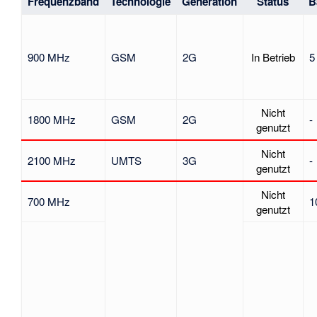
Frequenzband
Technologie
Generation
Status
B
900 MHz
GSM
2G
In Betrieb
5
Nicht
1800 MHz
GSM
2G
-
genutzt
Nicht
2100 MHz
UMTS
3G
-
genutzt
Nicht
700 MHz
1
genutzt