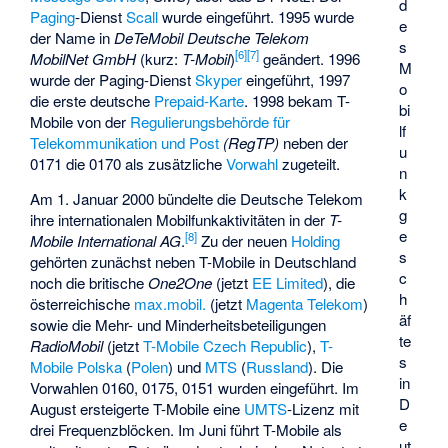
d
Paging
-Dienst
Scall
wurde eingeführt. 1995 wurde
e
der Name in
DeTeMobil Deutsche Telekom
s
[
6
]
[
7
]
MobilNet GmbH
(kurz:
T-Mobil
)
geändert. 1996
M
wurde der Paging-Dienst
Skyper
eingeführt, 1997
o
die erste deutsche
Prepaid-Karte
. 1998 bekam T-
bi
Mobile von der
Regulierungsbehörde für
lf
Telekommunikation und Post
(RegTP)
neben der
u
0171 die 0170 als zusätzliche
Vorwahl
zugeteilt.
n
k
Am 1. Januar 2000 bündelte die Deutsche Telekom
g
ihre internationalen Mobilfunkaktivitäten in der
T-
e
[
8
]
Mobile International AG
.
Zu der neuen
Holding
s
gehörten zunächst neben T-Mobile in Deutschland
c
noch die britische
One2One
(jetzt
EE Limited
), die
h
österreichische
max.mobil.
(jetzt
Magenta Telekom
)
äf
sowie die Mehr- und Minderheitsbeteiligungen
te
RadioMobil
(jetzt
T-Mobile Czech Republic
),
T-
s
Mobile Polska
(
Polen
) und
MTS
(
Russland
). Die
in
Vorwahlen 0160, 0175, 0151 wurden eingeführt. Im
D
August ersteigerte T-Mobile eine
UMTS
-Lizenz mit
e
drei Frequenzblöcken. Im Juni führt T-Mobile als
ut