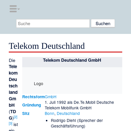
Telekom Deutschland
Telekom Deutschland GmbH
Die
Tele
kom
Deu
Logo
tsch
land
GmbH
Rechtsform
Gm
1. Juli 1992 als De.Te.Mobil Deutsche
bH
Gründung
Telekom Mobilfunk GmbH
(
TD
Bonn
,
Deutschland
Sitz
[
2
]
G
)
Rodrigo Diehl (Sprecher der
[
3
]
ist
Geschäftsführung)
ein