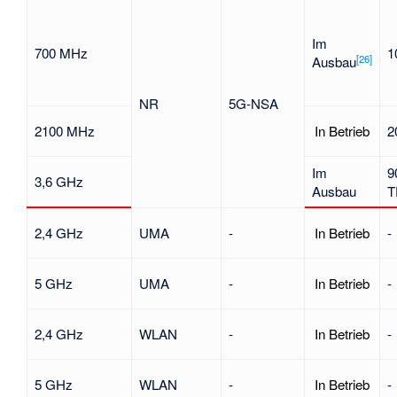
Im
700 MHz
1
[
26
]
Ausbau
NR
5G-NSA
2100 MHz
In Betrieb
2
Im
9
3,6 GHz
Ausbau
T
2,4 GHz
UMA
-
In Betrieb
-
5 GHz
UMA
-
In Betrieb
-
2,4 GHz
WLAN
-
In Betrieb
-
5 GHz
WLAN
-
In Betrieb
-