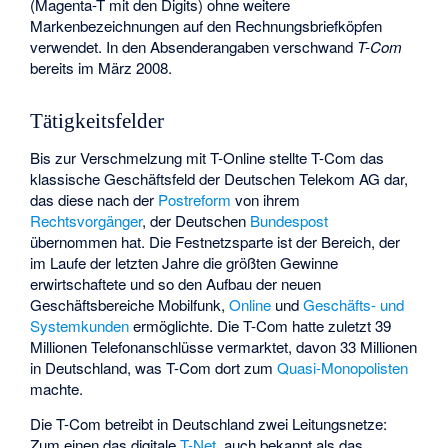
(Magenta-T mit den Digits) ohne weitere
Markenbezeichnungen auf den Rechnungsbriefköpfen
verwendet. In den Absenderangaben verschwand
T-Com
bereits im März 2008.
Tätigkeitsfelder
Bis zur Verschmelzung mit T-Online stellte T-Com das
klassische Geschäftsfeld der Deutschen Telekom AG dar,
das diese nach der
Postreform
von ihrem
Rechtsvorgänger
, der Deutschen
Bundespost
übernommen hat. Die Festnetzsparte ist der Bereich, der
im Laufe der letzten Jahre die größten Gewinne
erwirtschaftete und so den Aufbau der neuen
Geschäftsbereiche Mobilfunk,
Online
und
Geschäfts- und
Systemkunden
ermöglichte. Die T-Com hatte zuletzt 39
Millionen Telefonanschlüsse vermarktet, davon 33 Millionen
in Deutschland, was T-Com dort zum
Quasi-Monopolisten
machte.
Die T-Com betreibt in Deutschland zwei Leitungsnetze:
Zum einen das digitale
T-Net
, auch bekannt als das