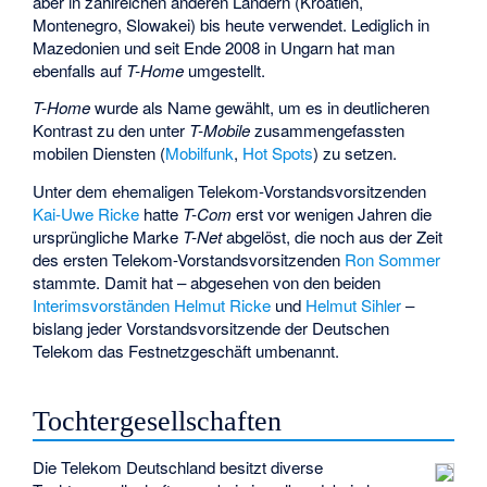
aber in zahlreichen anderen Ländern (Kroatien,
Montenegro, Slowakei) bis heute verwendet. Lediglich in
Mazedonien und seit Ende 2008 in Ungarn hat man
ebenfalls auf
T-Home
umgestellt.
T-Home
wurde als Name gewählt, um es in deutlicheren
Kontrast zu den unter
T-Mobile
zusammengefassten
mobilen Diensten (
Mobilfunk
,
Hot Spots
) zu setzen.
Unter dem ehemaligen Telekom-Vorstandsvorsitzenden
Kai-Uwe Ricke
hatte
T-Com
erst vor wenigen Jahren die
ursprüngliche Marke
T-Net
abgelöst, die noch aus der Zeit
des ersten Telekom-Vorstandsvorsitzenden
Ron Sommer
stammte. Damit hat – abgesehen von den beiden
Interimsvorständen
Helmut Ricke
und
Helmut Sihler
–
bislang jeder Vorstandsvorsitzende der Deutschen
Telekom das Festnetzgeschäft umbenannt.
Tochtergesellschaften
Die Telekom Deutschland besitzt diverse