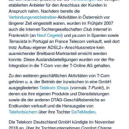
etablierten Anbieter für den Anschluss der Kunden in
Anspruch nahm. Nachdem bereits die
Verbindungsnetzbetreiber
-Aktivitäten in Österreich vor
längerer Zeit eingestellt waren, wurden im Frühjahr 2007
auch die Internet-Tochtergesellschaften
Club Internet
in
Frankreich (an
Neuf Cegetel
) und
ya.com
in Spanien sowie
Terravista
in Portugal an
France Telecom
verkauft, weil dort
trotz Aufbau eigener ADSL2+-Anschlussnetze kein
ausreichender Breitband-Marktanteil erreicht werden
konnte. Diese Auslandsbeteiligungen wurden vor der Re-
Integration in die T-Com von der T-Online AG gehalten.
Zu den weiteren geschäftlichen Aktivitäten von T-Com
gehören u. a. der Betrieb der inzwischen in eine GmbH
ausgegliederten
Telekom Shops
(vormals
T-Punkt
), in
denen sie ihre eigenen Produkte und Dienstleistungen
sowie die der anderen DTAG-Geschäftsbereiche an
Endkunden verkauft und die Herausgabe von
Telefonbüchern
über ihre Tochter
DeTeMedien
.
Die Telekom Deutschland GmbH kündigte im November
2018 an, über ihr Tochterunternehmen Comfort Charge