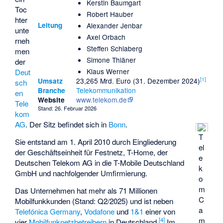
Kerstin Baumgart
Toc
Robert Hauber
hter
Alexander Jenbar
Leitung
unte
Axel Orbach
rneh
Steffen Schlaberg
men
Simone Thiäner
der
Klaus Werner
Deut
[
1
]
23,265 Mrd. Euro (31. Dezember 2024)
Umsatz
sch
Telekommunikation
Branche
en
www.telekom.de
Website
Tele
Stand: 26. Februar 2026
kom
AG
. Der Sitz befindet sich in
Bonn
.
T
Sie entstand am 1. April 2010 durch Eingliederung
el
der Geschäftseinheit für Festnetz, T-Home, der
e
Deutschen Telekom AG in die T-Mobile Deutschland
k
GmbH und nachfolgender Umfirmierung.
o
m
Das Unternehmen hat mehr als 71 Millionen
C
Mobilfunkkunden (Stand: Q2/2025) und ist neben
a
Telefónica Germany
,
Vodafone
und
1&1
einer von
m
[
4
]
vier
Mobilfunknetzbetreibern
in Deutschland.
Im