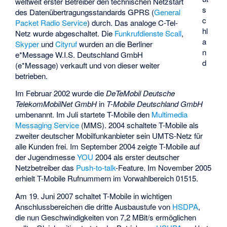
weltweit erster Betreiber den technischen Netzstart
s
des Datenübertragungsstandards GPRS (
General
c
Packet Radio Service
) durch. Das analoge C-Tel-
hl
Netz wurde abgeschaltet. Die
Funkrufdienste
Scall
,
a
Skyper
und
Cityruf
wurden an die Berliner
n
e*Message W.I.S. Deutschland GmbH
d
(e*Message) verkauft und von dieser weiter
betrieben.
Im Februar 2002 wurde die
DeTeMobil Deutsche
TelekomMobilNet GmbH
in
T-Mobile Deutschland GmbH
umbenannt. Im Juli startete T-Mobile den
Multimedia
Messaging Service
(MMS). 2004 schaltete T-Mobile als
zweiter deutscher Mobilfunkanbieter sein UMTS-Netz für
alle Kunden frei. Im September 2004 zeigte T-Mobile auf
der Jugendmesse
YOU
2004 als erster deutscher
Netzbetreiber das
Push-to-talk
-Feature. Im November 2005
erhielt T-Mobile Rufnummern im Vorwahlbereich 01515.
Am 19. Juni 2007 schaltet T-Mobile in wichtigen
Anschlussbereichen die dritte Ausbaustufe von
HSDPA
,
die nun Geschwindigkeiten von 7,2 MBit/s ermöglichen