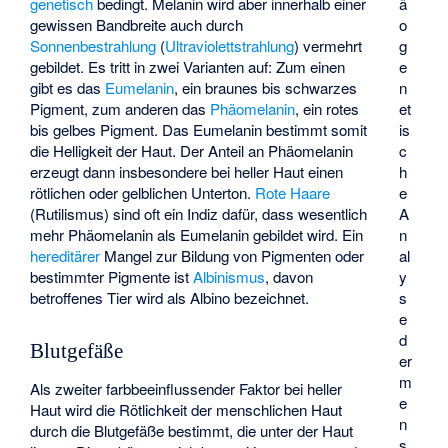
genetisch
bedingt. Melanin wird aber innerhalb einer
ä
gewissen Bandbreite auch durch
o
Sonnenbestrahlung
(
Ultraviolettstrahlung
) vermehrt
g
gebildet. Es tritt in zwei Varianten auf: Zum einen
e
gibt es das
Eumelanin
, ein braunes bis schwarzes
n
Pigment, zum anderen das
Phäomelanin
, ein rotes
et
bis gelbes Pigment. Das Eumelanin bestimmt somit
is
die Helligkeit der Haut. Der Anteil an Phäomelanin
c
erzeugt dann insbesondere bei heller Haut einen
h
rötlichen oder gelblichen Unterton.
Rote Haare
e
(Rutilismus) sind oft ein Indiz dafür, dass wesentlich
A
mehr Phäomelanin als Eumelanin gebildet wird. Ein
n
hereditärer
Mangel zur Bildung von Pigmenten oder
al
bestimmter Pigmente ist
Albinismus
, davon
y
betroffenes Tier wird als Albino bezeichnet.
s
e
d
Blutgefäße
er
m
Als zweiter farbbeeinflussender Faktor bei heller
e
Haut wird die Rötlichkeit der menschlichen Haut
n
durch die Blutgefäße bestimmt, die unter der Haut
s