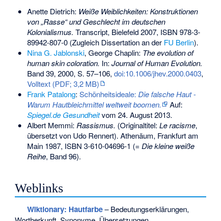
Anette Dietrich:
Weiße Weiblichkeiten: Konstruktionen
von „Rasse“ und Geschlecht im deutschen
Kolonialismus.
Transcript, Bielefeld 2007,
ISBN 978-3-
89942-807-0
(Zugleich Dissertation an der
FU Berlin
).
Nina G. Jablonski
, George Chaplin:
The evolution of
human skin coloration.
In:
Journal of Human Evolution.
Band 39, 2000, S. 57–106,
doi:10.1006/jhev.2000.0403
,
Volltext (PDF; 3,2 MB)
Frank Patalong
:
Schönheitsideale:
Die falsche Haut -
Warum Hautbleichmittel weltweit boomen.
Auf:
Spiegel.de Gesundheit
vom 24. August 2013.
Albert Memmi:
Rassismus.
(Originaltitel:
Le racisme
,
übersetzt von Udo Rennert). Athenäum, Frankfurt am
Main 1987,
ISBN 3-610-04696-1
(=
Die kleine weiße
Reihe
, Band 96).
Weblinks
Wiktionary: Hautfarbe
– Bedeutungserklärungen,
Wortherkunft, Synonyme, Übersetzungen