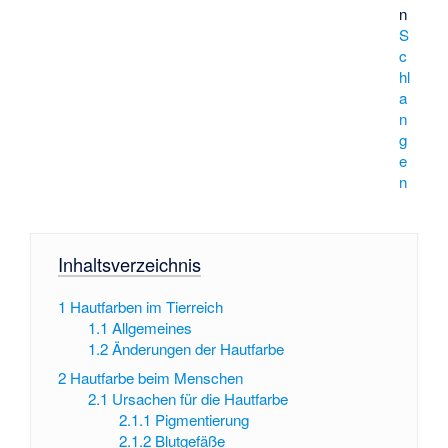
n
S
c
hl
a
n
g
e
n
Inhaltsverzeichnis
1
Hautfarben im Tierreich
1.1
Allgemeines
1.2
Änderungen der Hautfarbe
2
Hautfarbe beim Menschen
2.1
Ursachen für die Hautfarbe
2.1.1
Pigmentierung
2.1.2
Blutgefäße