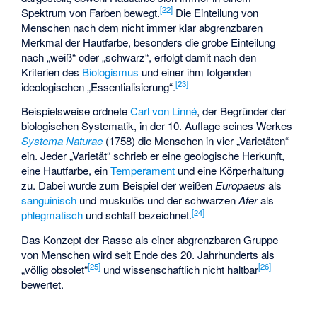
[
22
]
Spektrum von Farben bewegt.
Die Einteilung von
Menschen nach dem nicht immer klar abgrenzbaren
Merkmal der Hautfarbe, besonders die grobe Einteilung
nach „weiß“ oder „schwarz“, erfolgt damit nach den
Kriterien des
Biologismus
und einer ihm folgenden
[
23
]
ideologischen „Essentialisierung“.
Beispielsweise ordnete
Carl von Linné
, der Begründer der
biologischen Systematik
, in der 10. Auflage seines Werkes
Systema Naturae
(1758) die Menschen in vier „Varietäten“
ein. Jeder „Varietät“ schrieb er eine geologische Herkunft,
eine Hautfarbe, ein
Temperament
und eine Körperhaltung
zu. Dabei wurde zum Beispiel der weißen
Europaeus
als
sanguinisch
und muskulös und der schwarzen
Afer
als
[
24
]
phlegmatisch
und schlaff bezeichnet.
Das Konzept der Rasse als einer abgrenzbaren Gruppe
von Menschen wird seit Ende des 20. Jahrhunderts als
[
25
]
[
26
]
„völlig obsolet“
und wissenschaftlich nicht haltbar
bewertet.