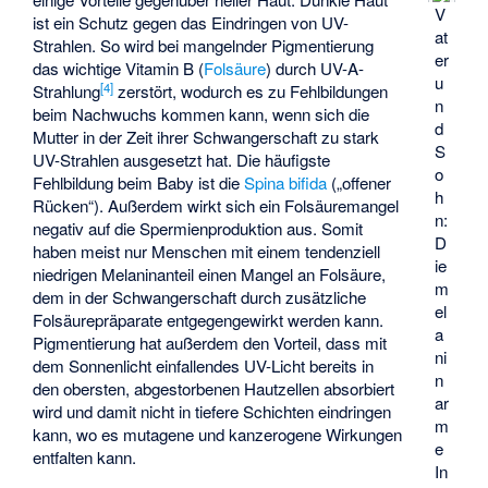
V
ist ein Schutz gegen das Eindringen von UV-
at
Strahlen. So wird bei mangelnder Pigmentierung
er
das wichtige Vitamin B (
Folsäure
) durch UV-A-
u
[
4
]
Strahlung
zerstört, wodurch es zu Fehlbildungen
n
beim Nachwuchs kommen kann, wenn sich die
d
Mutter in der Zeit ihrer Schwangerschaft zu stark
S
UV-Strahlen ausgesetzt hat. Die häufigste
o
Fehlbildung beim Baby ist die
Spina bifida
(„offener
h
Rücken“). Außerdem wirkt sich ein Folsäuremangel
n:
negativ auf die Spermienproduktion aus. Somit
D
haben meist nur Menschen mit einem tendenziell
ie
niedrigen Melaninanteil einen Mangel an Folsäure,
m
dem in der Schwangerschaft durch zusätzliche
el
Folsäurepräparate entgegengewirkt werden kann.
a
Pigmentierung hat außerdem den Vorteil, dass mit
ni
dem Sonnenlicht einfallendes UV-Licht bereits in
n
den obersten, abgestorbenen Hautzellen absorbiert
ar
wird und damit nicht in tiefere Schichten eindringen
m
kann, wo es mutagene und kanzerogene Wirkungen
e
entfalten kann.
In