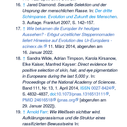
↑
Jared Diamond:
Sexuelle Selektion und der
Ursprung der menschlichen Rasse.
In:
Der dritte
Schimpanse. Evolution und Zukunft des Menschen
.
3. Auflage. Frankfurt 2007, S. 142–157.
↑
Wie bekamen die Europäer ihr heutiges
Aussehen? - Erbgut urzeitlicher Steppennomaden
liefert Hinweise auf Evolution des Ur-Europäers -
scinexx.de.
11. März 2014,
abgerufen am
16. Januar 2022
.
↑
Sandra Wilde, Adrian Timpson, Karola Kirsanow,
Elke Kaiser, Manfred Kayser:
Direct evidence for
positive selection of skin, hair, and eye pigmentation
in Europeans during the last 5,000 y
. In:
Proceedings of the National Academy of Sciences
.
Band
111
,
Nr.
13
, 1. April 2014,
ISSN
0027-8424
,
S.
4832–4837
,
doi
:
10.1073/pnas.1316513111
,
PMID 24616518
(
pnas.org
[abgerufen am
29. Januar 2022]).
↑
Arnold Farr
:
Wie Weißsein sichtbar wird.
Aufklärungsrassismus und die Struktur eines
rassifizierten Bewusstseins
In: