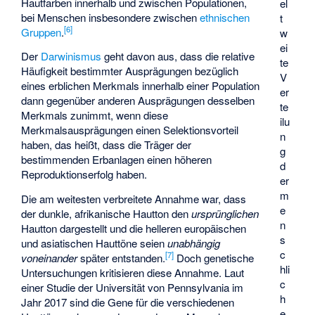
Hautfarben innerhalb und zwischen Populationen,
el
bei Menschen insbesondere zwischen
ethnischen
t
[
6
]
Gruppen
.
w
ei
Der
Darwinismus
geht davon aus, dass die relative
te
Häufigkeit bestimmter Ausprägungen bezüglich
V
eines erblichen Merkmals innerhalb einer Population
er
dann gegenüber anderen Ausprägungen desselben
te
Merkmals zunimmt, wenn diese
ilu
Merkmalsausprägungen einen Selektionsvorteil
n
haben, das heißt, dass die Träger der
g
bestimmenden Erbanlagen einen höheren
d
Reproduktionserfolg haben.
er
m
Die am weitesten verbreitete Annahme war, dass
e
der dunkle, afrikanische Hautton den
ursprünglichen
n
Hautton dargestellt und die helleren europäischen
s
und asiatischen Hauttöne seien
unabhängig
c
[
7
]
voneinander
später entstanden.
Doch genetische
hli
Untersuchungen kritisieren diese Annahme. Laut
c
einer Studie der Universität von Pennsylvania im
h
Jahr 2017 sind die Gene für die verschiedenen
e