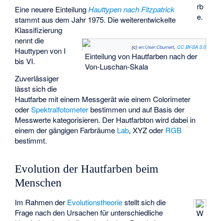
rb
Eine neuere Einteilung
Hauttypen nach Fitzpatrick
e.
stammt aus dem Jahr 1975. Die weiterentwickelte
Klassifizierung
nennt die
(c)
en:User:Cburnett
,
CC BY-SA 3.0
Hauttypen von I
Einteilung von Hautfarben nach der
bis VI.
Von-Luschan-Skala
Zuverlässiger
lässt sich die
Hautfarbe mit einem Messgerät wie einem
Colorimeter
oder
Spektralfotometer
bestimmen und auf Basis der
Messwerte kategorisieren. Der Hautfarbton wird dabei in
einem der gängigen Farbräume
Lab
,
XYZ
oder
RGB
bestimmt.
Evolution der Hautfarben beim
Menschen
Im Rahmen der
Evolutionstheorie
stellt sich die
Frage nach den Ursachen für unterschiedliche
W