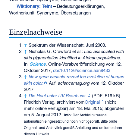
Wiktionary: Teint
– Bedeutungserklärungen,
Wortherkunft, Synonyme, Übersetzungen
Einzelnachweise
↑
Spektrum der Wissenschaft, Juni 2003.
↑
Nicholas G. Crawford et al.:
Loci associated with
skin pigmentation identified in African populations.
In:
Science
.
Online-Vorabveröffentlichung vom 12.
Oktober 2017,
doi:10.1126/science.aan8433
↑
New gene variants reveal the evolution of human
skin color.
Auf:
sciencemag.org
vom 12. Oktober
2017
↑
Die Haut unter UV-Beschuss.
(PDF; 516 kB)
Friedrich Verlag, archiviert vom
Original
(nicht
mehr online verfügbar) am
18. Mai 2015
;
abgerufen
am 5. August 2012
.
Info:
Der Archivlink wurde
automatisch eingesetzt und noch nicht geprüft. Bitte prüfe
Original- und Archivlink gemäß
Anleitung
und entferne dann
diesen Hinweis.