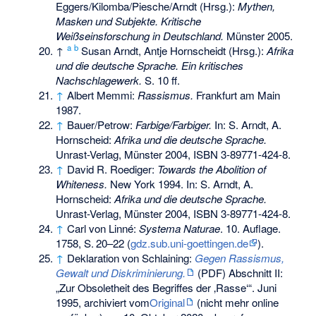
Eggers/Kilomba/Piesche/Arndt (Hrsg.):
Mythen,
Masken und Subjekte. Kritische
Weißseinsforschung in Deutschland.
Münster 2005.
a
b
↑
Susan Arndt,
Antje Hornscheidt
(Hrsg.):
Afrika
und die deutsche Sprache. Ein kritisches
Nachschlagewerk.
S. 10 ff.
↑
Albert Memmi:
Rassismus.
Frankfurt am Main
1987.
↑
Bauer/Petrow:
Farbige/Farbiger.
In: S. Arndt, A.
Hornscheid:
Afrika und die deutsche Sprache.
Unrast-Verlag, Münster 2004,
ISBN 3-89771-424-8
.
↑
David R. Roediger:
Towards the Abolition of
Whiteness.
New York 1994. In: S. Arndt, A.
Hornscheid:
Afrika und die deutsche Sprache.
Unrast-Verlag, Münster 2004,
ISBN 3-89771-424-8
.
↑
Carl von Linné:
Systema Naturae
. 10. Auflage.
1758,
S.
20–22
(
gdz.sub.uni-goettingen.de
).
↑
Deklaration von Schlaining:
Gegen Rassismus,
Gewalt und Diskriminierung.
(PDF) Abschnitt II:
„Zur Obsoletheit des Begriffes der ‚Rasse‘“. Juni
1995, archiviert vom
Original
(nicht mehr online