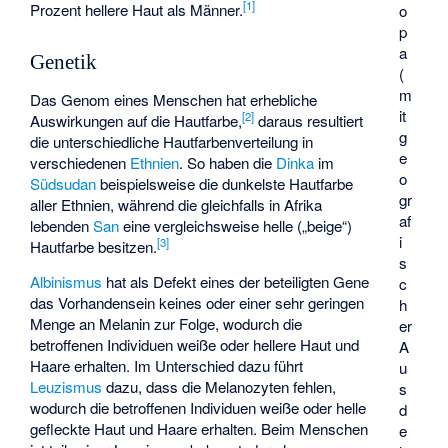
[
1
]
Prozent hellere Haut als Männer.
o
p
a
Genetik
(
m
Das Genom eines Menschen hat erhebliche
it
[
2
]
Auswirkungen auf die Hautfarbe,
daraus resultiert
g
die unterschiedliche Hautfarbenverteilung in
e
verschiedenen
Ethnien
. So haben die
Dinka
im
o
Südsudan
beispielsweise die dunkelste Hautfarbe
gr
aller Ethnien, während die gleichfalls in Afrika
af
lebenden
San
eine vergleichsweise helle („beige“)
i
[
3
]
Hautfarbe besitzen.
s
Albinismus
hat als Defekt eines der beteiligten Gene
c
das Vorhandensein keines oder einer sehr geringen
h
Menge an Melanin zur Folge, wodurch die
er
betroffenen Individuen weiße oder hellere Haut und
A
Haare erhalten. Im Unterschied dazu führt
u
Leuzismus
dazu, dass die Melanozyten fehlen,
s
wodurch die betroffenen Individuen weiße oder helle
d
gefleckte Haut und Haare erhalten. Beim Menschen
e