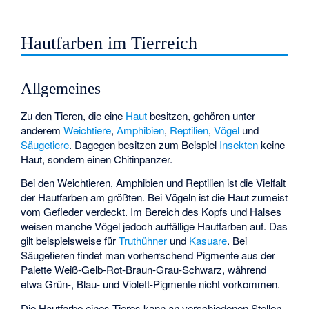
Hautfarben im Tierreich
Allgemeines
Zu den Tieren, die eine
Haut
besitzen, gehören unter
anderem
Weichtiere
,
Amphibien
,
Reptilien
,
Vögel
und
Säugetiere
. Dagegen besitzen zum Beispiel
Insekten
keine
Haut, sondern einen Chitinpanzer.
Bei den Weichtieren, Amphibien und Reptilien ist die Vielfalt
der Hautfarben am größten. Bei Vögeln ist die Haut zumeist
vom Gefieder verdeckt. Im Bereich des Kopfs und Halses
weisen manche Vögel jedoch auffällige Hautfarben auf. Das
gilt beispielsweise für
Truthühner
und
Kasuare
. Bei
Säugetieren findet man vorherrschend Pigmente aus der
Palette Weiß-Gelb-Rot-Braun-Grau-Schwarz, während
etwa Grün-, Blau- und Violett-Pigmente nicht vorkommen.
Die Hautfarbe eines Tieres kann an verschiedenen Stellen