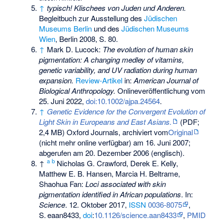
↑
typisch! Klischees von Juden und Anderen.
Begleitbuch zur Ausstellung des
Jüdischen
Museums Berlin
und des
Jüdischen Museums
Wien
, Berlin 2008, S. 80.
↑
Mark D. Lucock:
The evolution of human skin
pigmentation: A changing medley of vitamins,
genetic variability, and UV radiation during human
expansion.
Review-Artikel
in:
American Journal of
Biological Anthropology.
Onlineveröffentlichung vom
25. Juni 2022,
doi:10.1002/ajpa.24564
.
↑
Genetic Evidence for the Convergent Evolution of
Light Skin in Europeans and East Asians.
(PDF;
2,4 MB) Oxford Journals, archiviert vom
Original
(nicht mehr online verfügbar) am
16. Juni 2007
;
abgerufen am 20. Dezember 2006
(englisch).
a
b
↑
Nicholas G. Crawford, Derek E. Kelly,
Matthew E. B. Hansen, Marcia H. Beltrame,
Shaohua Fan:
Loci associated with skin
pigmentation identified in African populations
. In:
Science
. 12. Oktober 2017,
ISSN
0036-8075
,
S.
eaan8433
,
doi
:
10.1126/science.aan8433
,
PMID