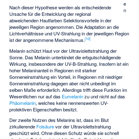
e
Nach dieser Hypothese werden als entscheidende
n
Ursache für die Entwicklung der regional
abweichenden Hautfarben Selektionsvorteile in der
jeweiligen Region angenommen. Die Adaptation an die
Lichtverhältnisse und UV-Strahlung in der jeweiligen Region
[
10
]
ist der angenommene Mechanismus.
Melanin schützt Haut vor der Ultraviolettstrahlung der
Sonne. Das Melanin unterbindet die erbgutschädigende
Wirkung, insbesondere der UV-B-Strahlung. Insofern ist ein
hoher Melaninanteil in Regionen mit starker
Sonneneinstrahlung ein Vorteil, in Regionen mit niedriger
Sonneneinstrahlung dagegen aber nicht unbedingt im
selben Maße erforderlich. Allerdings trifft diese Funktion im
Wesentlichen nur auf das
Eumelanin
zu und nicht auf das
Phäomelanin
, welches keine nennenswerten UV-
protektiven Eigenschaften besitzt.
Der zweite Nutzen des Melanins ist, dass im Blut
zirkulierende
Folsäure
vor der Ultraviolettstrahlung
geschützt wird. Ohne diesen Schutz würde sie schnell