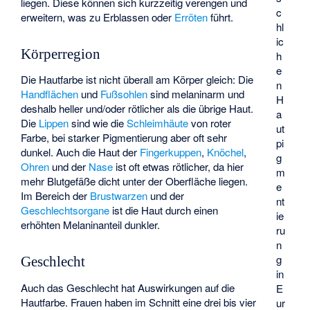
liegen. Diese können sich kurzzeitig verengen und
c
erweitern, was zu Erblassen oder
Erröten
führt.
hl
ic
Körperregion
h
e
Die Hautfarbe ist nicht überall am Körper gleich: Die
n
Handflächen
und
Fußsohlen
sind melaninarm und
H
deshalb heller und/oder rötlicher als die übrige Haut.
a
Die
Lippen
sind wie die
Schleimhäute
von roter
ut
Farbe, bei starker Pigmentierung aber oft sehr
pi
dunkel. Auch die Haut der
Fingerkuppen
,
Knöchel
,
g
Ohren
und der
Nase
ist oft etwas rötlicher, da hier
m
mehr Blutgefäße dicht unter der Oberfläche liegen.
e
Im Bereich der
Brustwarzen
und der
nt
Geschlechtsorgane
ist die Haut durch einen
ie
erhöhten Melaninanteil dunkler.
ru
n
g
Geschlecht
in
Auch das Geschlecht hat Auswirkungen auf die
E
Hautfarbe. Frauen haben im Schnitt eine drei bis vier
ur