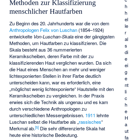
Methoden zur Klassifizierung
h
menschlicher Hautfarben
h
el
Zu Beginn des 20. Jahrhunderts war die von dem
le
Anthropologen
Felix von Luschan
(1854–1924)
r
entwickelte
Von-Luschan-Skala
eine der gängigsten
al
Methoden, um Hautfarben zu klassifizieren. Die
s
Skala besteht aus 36 nummerierten
di
Keramikscheiben, deren Farbe mit der zu
e
klassifizierenden Haut verglichen wurden. Da sich
ei
die Haut eines Menschen an mehr und weniger
g
lichtexponierten Stellen in ihrer Farbe deutlich
e
unterscheiden kann, war es erforderlich, eine
nt
„möglichst wenig lichtexponierte“ Hautstelle mit den
li
Keramikscheiben zu vergleichen. In der Praxis
c
erwies sich die Technik als ungenau und es kam
h
durch verschiedene Anthropologen zu
e
unterschiedlichen Messergebnissen.
1911
lehnte
H
Luschan selbst die Hautfarbe als „
rassisches
“
a
[
5
]
Merkmal ab.
Die sehr differenzierte Skala hat
ut
heute eine historische Bedeutung.
fa