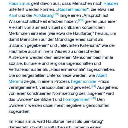
Rassismus
geht davon aus, dass Menschen nach
Rassen
unterteilt werden können. „
Rassentheorien
“, die etwa seit
[
19
]
Kant
und der
Aufklärung
lange einen „Anspruch auf
[
20
]
Wissenschaftlichkeit erhoben haben“,
greifen „aus einer
Vielzahl von zumeist visuell sichtbaren körperlichen
Merkmalen einzelne (wie etwa die Hautfarbe)“ heraus, um
damit Menschen auf der Grundlage eines somit als
„natürlich gegebenen“ und „relevanten Kriteriums“ wie der
Hautfarbe auch in ihrem
Wesen
zu unterscheiden.
Außerdem werden dem einzelnen Menschen bestimmte
soziale, kulturelle und religiöse Eigenschaften und
Verhaltensmuster als „Rassenmerkmale“ zugeschrieben.
Die so hergestellten Unterschiede werden, wie
Albert
Memmi
zeigte, in einem Prozess
hegemonialer
Praxis
[
21
]
verallgemeinert, verabsolutiert und gewertet.
Ausgehend
von einer konstruierten Normsetzung des „Eigenen“ wird
[
20
]
das „Andere“ identifiziert und
homogenisiert
.
Den
„Anderen“ werden dabei meist negative Eigenschaften
zugeordnet.
Im Rassismus wird Hautfarbe meist als „ein-farbig“
dargestellt, obwohl Hautfarbe sich immer in einem