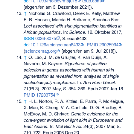
doi
:
10.1093/molbev/msj018
(
oup.com
[abgerufen am 3. Dezember 2021]).
↑
Nicholas G. Crawford, Derek E. Kelly, Matthew
E. B. Hansen, Marcia H. Beltrame, Shaohua Fan:
Loci associated with skin pigmentation identified in
African populations
. In:
Science
. 12. Oktober 2017,
ISSN
0036-8075
,
S.
eaan8433
,
doi
:
10.1126/science.aan8433
,
PMID 29025994
(
sciencemag.org
[abgerufen am 9. Juli 2018]).
↑
O. Lao, J. M. de Gruijter, K. van Duijn, A.
Navarro, M. Kayser:
Signatures of positive
selection in genes associated with human skin
pigmentation as revealed from analyses of single
nucleotide polymorphisms.
In:
Ann Hum Genet.
71(Pt 3), 2007 May, S. 354–369. Epub 2007 Jan 18.
PMID 17233754
↑
H. L. Norton, R. A. Kittles, E. Parra, P. McKeigue,
X. Mao, K. Cheng, V. A. Canfield, D. G. Bradley, B.
McEvoy, M. D. Shriver:
Genetic evidence for the
convergent evolution of light skin in Europeans and
East Asians.
In:
Mol Biol Evol.
24(3), 2007 Mar, S.
710–722. Epub 2006 Dec 20.