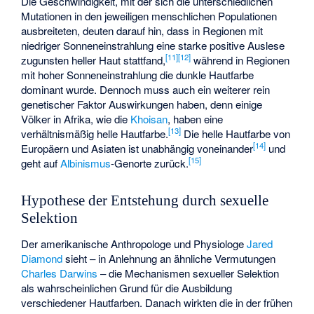
Die Geschwindigkeit, mit der sich die unterschiedlichen
Mutationen in den jeweiligen menschlichen Populationen
ausbreiteten, deuten darauf hin, dass in Regionen mit
niedriger Sonneneinstrahlung eine starke positive Auslese
[
11
]
[
12
]
zugunsten heller Haut stattfand,
während in Regionen
mit hoher Sonneneinstrahlung die dunkle Hautfarbe
dominant wurde. Dennoch muss auch ein weiterer rein
genetischer Faktor Auswirkungen haben, denn einige
Völker in Afrika, wie die
Khoisan
, haben eine
[
13
]
verhältnismäßig helle Hautfarbe.
Die helle Hautfarbe von
[
14
]
Europäern und Asiaten ist unabhängig voneinander
und
[
15
]
geht auf
Albinismus
-Genorte zurück.
Hypothese der Entstehung durch sexuelle
Selektion
Der amerikanische Anthropologe und Physiologe
Jared
Diamond
sieht – in Anlehnung an ähnliche Vermutungen
Charles Darwins
– die Mechanismen sexueller Selektion
als wahrscheinlichen Grund für die Ausbildung
verschiedener Hautfarben. Danach wirkten die in der frühen