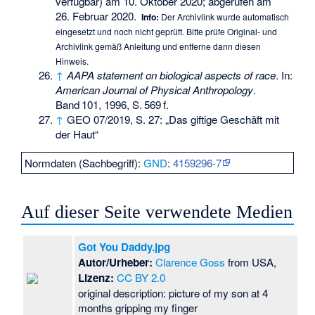
verfügbar) am
10. Oktober 2020
;
abgerufen am
26. Februar 2020
.
Info:
Der Archivlink wurde automatisch
eingesetzt und noch nicht geprüft. Bitte prüfe Original- und
Archivlink gemäß
Anleitung
und entferne dann diesen
Hinweis.
↑
AAPA statement on biological aspects of race
. In:
American Journal of Physical Anthropology
.
Band
101
, 1996,
S.
569
f
.
↑
GEO 07/2019, S. 27: „Das giftige Geschäft mit
der Haut“
Normdaten (Sachbegriff):
GND
:
4159296-7
Auf dieser Seite verwendete Medien
Got You Daddy.jpg
Autor/Urheber:
Clarence Goss
from USA,
Lizenz:
CC BY 2.0
original description: picture of my son at 4
months gripping my finger