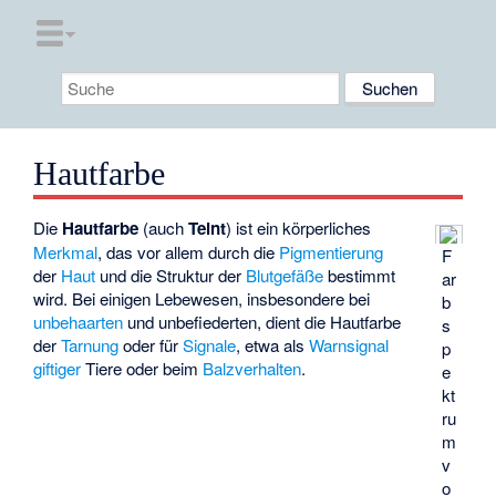
Hautfarbe
Die
Hautfarbe
(auch
Teint
) ist ein körperliches
Merkmal
, das vor allem durch die
Pigmentierung
F
der
Haut
und die Struktur der
Blutgefäße
bestimmt
ar
wird. Bei einigen Lebewesen, insbesondere bei
b
unbehaarten
und unbefiederten, dient die Hautfarbe
s
der
Tarnung
oder für
Signale
, etwa als
Warnsignal
p
giftiger
Tiere oder beim
Balzverhalten
.
e
kt
ru
m
v
o