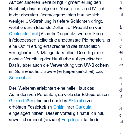
n
Auf der anderen Seite bringt Pigmentierung den
e
Nachteil, dass infolge der Absorption von UV-Licht
nf
in der obersten, überwiegend toten Hautschicht
l
weniger UV-Strahlung in tiefere Schichten dringt,
ä
welche durch lebende Zellen zur Produktion von
c
Cholecalciferol
(Vitamin D) genutzt werden kann.
h
Infolgedessen sollte eine angepasste Pigmentierung
e
eine Optimierung entsprechend der tatsächlich
ei
verfügbaren UV-Menge darstellen. Dem folgt die
n
globale Verteilung der Hautfarbe auf genetischer
er
Basis, aber auch die Verwendung von UV-Blockern
H
im Sonnenschutz sowie (entgegengerichtet) das
a
Sonnenbad
.
n
Des Weiteren erleichtert eine helle Haut das
d
Auffinden von Parasiten, da viele der Ektoparasiten
is
Gliederfüßer
sind und dunkles
Sklerotin
zur
t
erhöhten Festigkeit im
Chitin
ihrer
Cuticula
d
eingelagert haben. Dieser Vorteil gilt natürlich nur,
e
soweit überhaupt (soziale)
Fellpflege
stattfindet.
ut
li
c