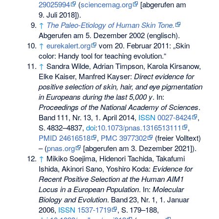
29025994
(
sciencemag.org
[abgerufen am
9. Juli 2018]).
↑
The Paleo-Etiology of Human Skin Tone.
Abgerufen am 5. Dezember 2002
(englisch).
↑
eurekalert.org
vom 20. Februar 2011: „Skin
color: Handy tool for teaching evolution.“
↑
Sandra Wilde, Adrian Timpson, Karola Kirsanow,
Elke Kaiser, Manfred Kayser:
Direct evidence for
positive selection of skin, hair, and eye pigmentation
in Europeans during the last 5,000 y
. In:
Proceedings of the National Academy of Sciences
.
Band
111
,
Nr.
13
, 1. April 2014,
ISSN
0027-8424
,
S.
4832–4837
,
doi
:
10.1073/pnas.1316513111
,
PMID 24616518
,
PMC 3977302
(freier Volltext)
– (
pnas.org
[abgerufen am 3. Dezember 2021]).
↑
Mikiko Soejima, Hidenori Tachida, Takafumi
Ishida, Akinori Sano, Yoshiro Koda:
Evidence for
Recent Positive Selection at the Human AIM1
Locus in a European Population
. In:
Molecular
Biology and Evolution
.
Band
23
,
Nr.
1
, 1. Januar
2006,
ISSN
1537-1719
,
S.
179–188
,