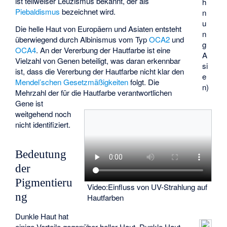
ist teilweiser Leuzismus bekannt, der als
h
Piebaldismus
bezeichnet wird.
n
u
Die helle Haut von Europäern und Asiaten entsteht
n
überwiegend durch Albinismus vom Typ
OCA2
und
g
OCA4
. An der Vererbung der Hautfarbe ist eine
A
Vielzahl von Genen beteiligt, was daran erkennbar
si
ist, dass die Vererbung der Hautfarbe nicht klar den
e
Mendel’schen Gesetzmäßigkeiten
folgt. Die
n)
Mehrzahl der für die Hautfarbe verantwortlichen
Gene ist
weitgehend noch
nicht identifiziert.
Bedeutung
der
Pigmentieru
Video:Einfluss von UV-Strahlung auf
ng
Hautfarben
Dunkle Haut hat
einige Vorteile gegenüber heller Haut. Dunkle Haut