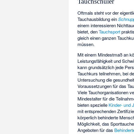
Tauchschüler
Oftmals steht vor der eigentl
Tauchausbildung ein
Schnup
einem interessieren Nichttau
bietet, den
Tauchsport
prakti
gleich einen ganzen Tauchku
müssen.
Mit einem Mindestmaß an kör
Leistungsfähigkeit und Sch
kann grundsätzlich jede Per
Tauchkurs teilnehmen, bei de
Untersuchung die gesundheit
Voraussetzungen für das Tau
Viele Tauchorganisationen ve
Mindestalter für die Teilnah
bieten spezielle
Kinder- und
mit entsprechenden Zertifizi
körperlich behinderte Mensc
Möglichkeit, das Sporttauche
Angeboten für das
Behindert