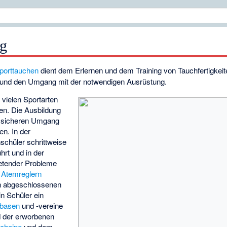
ng
porttauchen
dient dem Erlernen und dem Training von Tauchfertigkeit
 und den Umgang mit der notwendigen Ausrüstung.
 vielen Sportarten
en. Die Ausbildung
n sicheren Umgang
en. In der
schüler schrittweise
hrt und in der
retender Probleme
n
Atemreglern
ich abgeschlossenen
n Schüler ein
basen
und -vereine
d der erworbenen
cheine
und dem