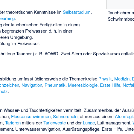
der theoretischen Kenntnisse im
Selbststudium
,
Tauchlehrer 
earning
.
Schwimmbec
der taucherischen Fertigkeiten in einem
 begrenzten Freiwasser, d. h. in einer
heren Umgebung.
üfung im Freiwasser.
chrittene Taucher (z. B. AOWD, Zwei-Stern oder Spezialkurse) entfall
usbildung umfasst üblicherweise die Themenkreise
Physik
,
Medizin
,
chzeichen
,
Navigation
,
Pneumatik
,
Meeresbiologie
,
Erste Hilfe
,
Notfa
hutz
.
n Wasser- und Tauchfertigkeiten vermittelt: Zusammenbau der Ausrüs
uchen,
Flossenschwimmen
,
Schnorcheln
, atmen aus einem
Atemregl
em
,
Tarieren
mittels der
Tarierweste
und der
Lunge
, Luftmanagement,
ement, Unterwassernavigation, Ausrüstungspflege, Erste Hilfe, Unt