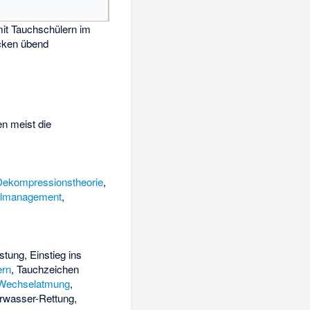
mit Tauchschülern im
ken übend
en meist die
Dekompressionstheorie
,
llmanagement
,
tung, Einstieg ins
ern
, Tauchzeichen
Wechselatmung
,
erwasser-Rettung,