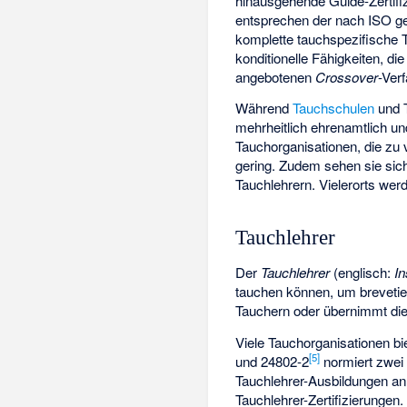
hinausgehende Guide-Zertifi
entsprechen der nach ISO 
komplette tauchspezifische T
konditionelle Fähigkeiten, d
angebotenen
Crossover
-Ver
Während
Tauchschulen
und T
mehrheitlich ehrenamtlich u
Tauchorganisationen, die zu 
gering. Zudem sehen sie sich
Tauchlehrern. Vielerorts wer
Tauchlehrer
Der
Tauchlehrer
(englisch:
In
tauchen können, um brevetier
Tauchern oder übernimmt die
Viele Tauchorganisationen b
[
5
]
und 24802-2
normiert zwei
Tauchlehrer-Ausbildungen an
Tauchlehrer-Zertifizierungen