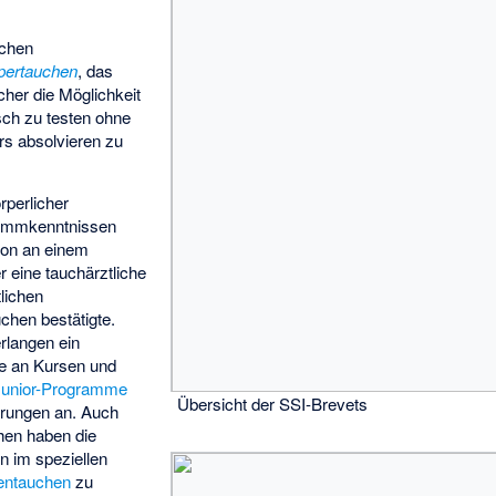
ichen
pertauchen
, das
cher die Möglichkeit
sch zu testen ohne
rs absolvieren zu
perlicher
wimmkenntnissen
son an einem
r eine tauchärztliche
lichen
chen bestätigte.
rlangen ein
me an Kursen und
 Junior-Programme
Übersicht der SSI-Brevets
erungen an. Auch
hen
haben die
n im speziellen
entauchen
zu