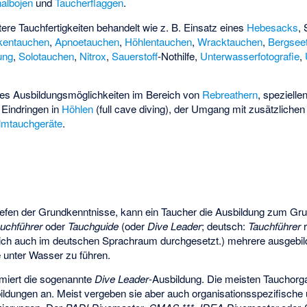
albojen
und
Taucherflaggen
.
ere Tauchfertigkeiten behandelt wie z. B. Einsatz eines
Hebesacks
,
kentauchen
,
Apnoetauchen
,
Höhlentauchen
,
Wracktauchen
,
Bergsee
ung
,
Solotauchen
,
Nitrox
,
Sauerstoff
-Nothilfe,
Unterwasserfotografie
,
 es Ausbildungsmöglichkeiten im Bereich von
Rebreathern
, speziel
s Eindringen in
Höhlen
(full cave diving), der Umgang mit zusätzlichen
lmtauchgeräte
.
efen der Grundkenntnisse, kann ein Taucher die Ausbildung zum Gru
uchführer
oder
Tauchguide
(oder
Dive Leader
; deutsch:
Tauchführer
r
ich auch im deutschen Sprachraum durchgesetzt.) mehrere ausgebild
 unter Wasser zu führen.
miert die sogenannte
Dive Leader
-Ausbildung. Die meisten Tauchorg
ildungen an. Meist vergeben sie aber auch organisationsspezifische