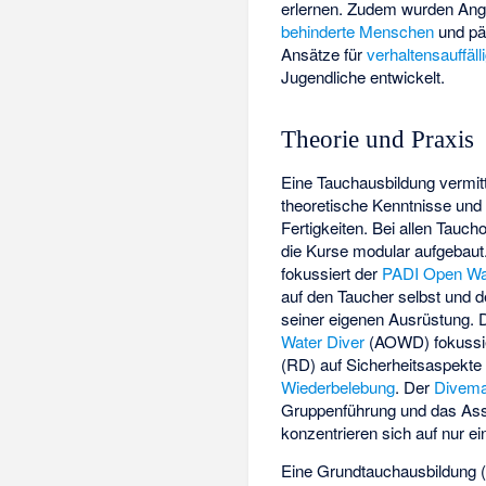
erlernen. Zudem wurden Ang
behinderte Menschen
und pä
Ansätze für
verhaltensauffäll
Jugendliche entwickelt.
Theorie und Praxis
Eine Tauchausbildung vermitt
theoretische Kenntnisse und
Fertigkeiten. Bei allen Tauch
die Kurse modular aufgebaut
fokussiert der
PADI Open Wa
auf den Taucher selbst und
seiner eigenen Ausrüstung.
Water Diver
(AOWD) fokussie
(RD) auf Sicherheitsaspekt
Wiederbelebung
. Der
Divema
Gruppenführung und das Assi
konzentrieren sich auf nur e
Eine Grundtauchausbildung (z