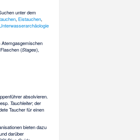
 Suchen unter dem
tauchen
,
Eistauchen
,
Unterwasserarchäologie
len Atemgasgemischen
 Flaschen (
Stages
),
ppenführer absolvieren.
esp.
Tauchleiter
; der
ete Taucher für einen
anisationen bieten dazu
 und darüber