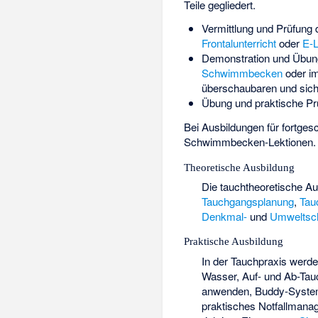
Teile gegliedert.
Vermittlung und Prüfung 
Frontalunterricht
oder
E-L
Demonstration und Übung 
Schwimmbecken
oder im
überschaubaren und sic
Übung und praktische Pr
Bei Ausbildungen für fortges
Schwimmbecken-Lektionen.
Theoretische Ausbildung
Die tauchtheoretische A
Tauchgangsplanung
,
Tau
Denkmal-
und
Umweltsc
Praktische Ausbildung
In der Tauchpraxis werde
Wasser, Auf- und Ab-Ta
anwenden,
Buddy-Syst
praktisches Notfallmanag