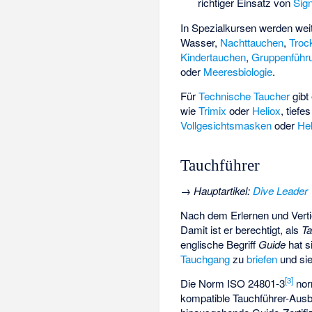
richtiger Einsatz von
Sign
In Spezialkursen werden weit
Wasser,
Nachttauchen
,
Troc
Kindertauchen
,
Gruppenführ
oder
Meeresbiologie
.
Für
Technische Taucher
gibt
wie
Trimix
oder
Heliox
, tiefe
Vollgesichtsmasken
oder
He
Tauchführer
→
Hauptartikel
:
Dive Leader
Nach dem Erlernen und Verti
Damit ist er berechtigt, als
Ta
englische Begriff
Guide
hat s
Tauchgang
zu
briefen
und sie
[
3
]
Die Norm ISO 24801-3
nor
kompatible Tauchführer-Ausb