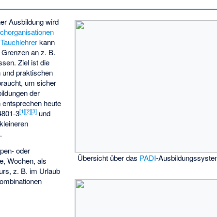
ner Ausbildung wird
chorganisationen
r
Tauchlehrer
kann
 Grenzen an z. B.
en. Ziel ist die
n und praktischen
braucht, um sicher
ildungen der
n entsprechen heute
[
1
]
[
2
]
[
3
]
4801-3
und
kleineren
.
pen- oder
Übersicht über das
PADI
-Ausbildungssyst
e, Wochen, als
s, z. B. im Urlaub
Kombinationen