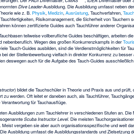
zierungen. Der
PADI Divemaster
,
CMAS ***
,
IDEA Divemaster
oder
genormten
Dive Leader
-Ausbildung. Die Ausbildung umfasst neben de
heorie wie z. B.
Physik
,
Medizin
,
Ausrüstung
, Tauchverfahren,
Tauc
ie Tauchfertigkeiten, Risikomanagement, die Sicherheit von Tauchern 
fahren können zertifizierte Guides auch Tauchführer anderer Organis
auchbasen teilweise vollberufliche Guides beschäftigen, arbeiten die
nd nebenberuflich. Wegen des großen Konkurrenzkampfs in der
Tour
viele Tauch-Guides ausbilden, sind die Verdienstmöglichkeiten für Tau
 bei der Stellenbewerbung vielfach in direkter Konkurrenz zu besser
den deswegen auch für die Aufgabe des Tauch-Guides ausschließlich 
structor
) bildet die Tauchschüler in Theorie und Praxis aus und prüft,
t zu werden. Oft leitet er daneben auch, als Tauchführer, Tauchgäng
 Verantwortung für Tauchausflüge.
ieten Ausbildungen zum Tauchlehrer in verschiedenen Stufen an. Di
 sogenannte
Scuba Instructor Level
. Die meisten Tauchorganisatione
. Meist vergeben sie aber auch organisationsspezifische und weit d
. Die Ausbildung umfasst die Ausbildungsstandards und Zielsetzung de