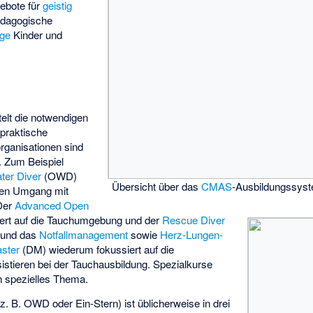
ebote für
geistig
dagogische
ige
Kinder und
elt die notwendigen
 praktische
organisationen sind
. Zum Beispiel
ter Diver
(OWD)
Übersicht über das
CMAS
-Ausbildungssys
 den Umgang mit
 Der
Advanced Open
rt auf die Tauchumgebung und der
Rescue Diver
e und das
Notfallmanagement
sowie
Herz-Lungen-
ster
(DM) wiederum fokussiert auf die
stieren bei der Tauchausbildung. Spezialkurse
in spezielles Thema.
. B. OWD oder Ein-Stern) ist üblicherweise in drei