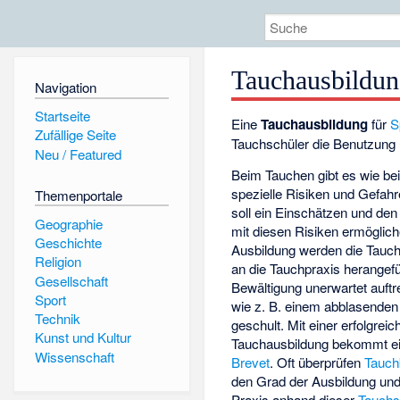
Tauchausbildu
Navigation
Startseite
Eine
Tauchausbildung
für
S
Zufällige Seite
Tauchschüler die Benutzung
Neu / Featured
Beim Tauchen gibt es wie bei
spezielle Risiken und Gefahr
Themenportale
soll ein Einschätzen und de
Geographie
mit diesen Risiken ermöglich
Geschichte
Ausbildung werden die Tauch
Religion
an die Tauchpraxis herangefü
Gesellschaft
Bewältigung unerwartet auft
Sport
wie z. B. einem abblasende
Technik
geschult. Mit einer erfolgre
Kunst und Kultur
Tauchausbildung bekommt ei
Wissenschaft
Brevet
. Oft überprüfen
Tauch
den Grad der Ausbildung un
Praxis anhand dieser
Tauchs