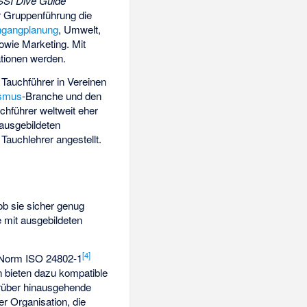
SSI Dive Guide
r Gruppenführung die
hgangplanung
, Umwelt,
sowie Marketing. Mit
ationen werden.
 Tauchführer in Vereinen
ismus
-Branche und den
chführer weltweit eher
 ausgebildeten
Tauchlehrer angestellt.
 ob sie sicher genug
e mit ausgebildeten
[
4
]
e Norm ISO 24802-1
n bieten dazu kompatible
arüber hinausgehende
r Organisation, die