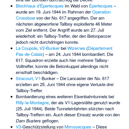
Blockhaus d’Éperlecques
im Wald von
Éperlecques
–
wurde am 19. Juni 1944 im Rahmen der
Operation
Crossbow
von der No. 617 angegriffen. Der am
nächsten abgeworfene Tallboy explodierte 46 Meter
vom Ziel entfernt. Der Angriff wurde am 27. Juli
wiederholt: ein Tallboy-Treffer, der den Betonpanzer
jedoch nicht durchdringen konnte.
La Coupole
,
V2
-
Bunker
bei
Wizernes
(
Département
Pas-de-Calais
) – am 24. Juni 1944 bombardiert. Die
617. Squadron erzielte auch hier mehrere Tallboy-
Volltreffer, konnte die Betonkuppel allerdings nicht
ernsthaft beschädigen.
Siracourt
,
V1
-Bunker – Die Lancaster der No. 617
erzielten am 25. Juni 1944 ohne eigene Verluste drei
Tallboy-Treffer.
Bombardierung eines weiteren Eisenbahntunnels bei
Rilly-la-Montagne
, der als V1-Lagerstätte genutzt wurde
(25. Juli 1944). Beide Tunneleinfahrten stürzten nach
Tallboy-Treffern ein. Auch dieser Einsatz wurde von den
Dam Busters
geflogen.
V3
-Geschützstellung von
Mimoyecques
– Diese