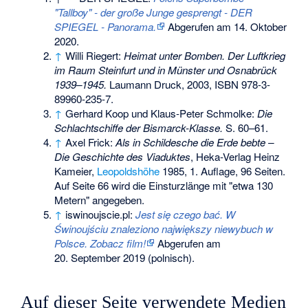
"Tallboy" - der große Junge gesprengt - DER
SPIEGEL - Panorama.
Abgerufen am 14. Oktober
2020
.
↑
Willi Riegert:
Heimat unter Bomben. Der Luftkrieg
im Raum Steinfurt und in Münster und Osnabrück
1939–1945.
Laumann Druck, 2003,
ISBN 978-3-
89960-235-7
.
↑
Gerhard Koop und Klaus-Peter Schmolke:
Die
Schlachtschiffe der Bismarck-Klasse.
S. 60–61.
↑
Axel Frick:
Als in Schildesche die Erde bebte –
Die Geschichte des Viaduktes
, Heka-Verlag Heinz
Kameier,
Leopoldshöhe
1985, 1. Auflage, 96 Seiten.
Auf Seite 66 wird die Einsturzlänge mit "etwa 130
Metern" angegeben.
↑
iswinoujscie.pl:
Jest się czego bać. W
Świnoujściu znaleziono największy niewybuch w
Polsce. Zobacz film!
Abgerufen am
20. September 2019
(polnisch).
Auf dieser Seite verwendete Medien