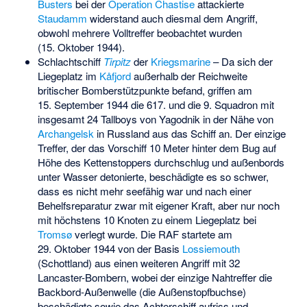
Busters
bei der
Operation Chastise
attackierte
Staudamm
widerstand auch diesmal dem Angriff,
obwohl mehrere Volltreffer beobachtet wurden
(15. Oktober 1944).
Schlachtschiff
Tirpitz
der
Kriegsmarine
– Da sich der
Liegeplatz im
Kåfjord
außerhalb der Reichweite
britischer Bomberstützpunkte befand, griffen am
15. September 1944 die 617. und die 9. Squadron mit
insgesamt 24 Tallboys von
Yagodnik
in der Nähe von
Archangelsk
in Russland aus das Schiff an. Der einzige
Treffer, der das Vorschiff 10 Meter hinter dem Bug auf
Höhe des Kettenstoppers durchschlug und außenbords
unter Wasser detonierte, beschädigte es so schwer,
dass es nicht mehr seefähig war und nach einer
Behelfsreparatur zwar mit eigener Kraft, aber nur noch
mit höchstens 10 Knoten zu einem Liegeplatz bei
Tromsø
verlegt wurde. Die RAF startete am
29. Oktober 1944 von der Basis
Lossiemouth
(Schottland) aus einen weiteren Angriff mit 32
Lancaster-Bombern, wobei der einzige Nahtreffer die
Backbord-Außenwelle (die Außenstopfbuchse)
beschädigte sowie das Achterschiff aufriss und