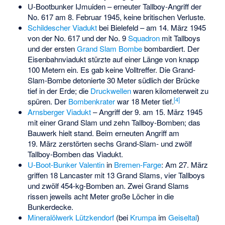
U-Bootbunker IJmuiden – erneuter Tallboy-Angriff der
No. 617 am 8. Februar 1945, keine britischen Verluste.
Schildescher Viadukt
bei Bielefeld – am 14. März 1945
von der No. 617 und der No. 9
Squadron
mit Tallboys
und der ersten
Grand Slam Bombe
bombardiert. Der
Eisenbahnviadukt stürzte auf einer Länge von knapp
100 Metern ein. Es gab keine
Volltreffer
. Die Grand-
Slam-Bombe detonierte 30 Meter südlich der Brücke
tief in der Erde; die
Druckwellen
waren kilometerweit zu
[
4
]
spüren. Der
Bombenkrater
war 18 Meter tief.
Arnsberger Viadukt
– Angriff der 9. am 15. März 1945
mit einer Grand Slam und zehn Tallboy-Bomben; das
Bauwerk hielt stand. Beim erneuten Angriff am
19. März zerstörten sechs Grand-Slam- und zwölf
Tallboy-Bomben das Viadukt.
U-Boot-Bunker Valentin
in
Bremen-Farge
: Am 27. März
griffen 18 Lancaster mit 13 Grand Slams, vier Tallboys
und zwölf 454-kg-Bomben an. Zwei Grand Slams
rissen jeweils acht Meter große Löcher in die
Bunkerdecke.
Mineralölwerk Lützkendorf
(bei
Krumpa
im
Geiseltal
)