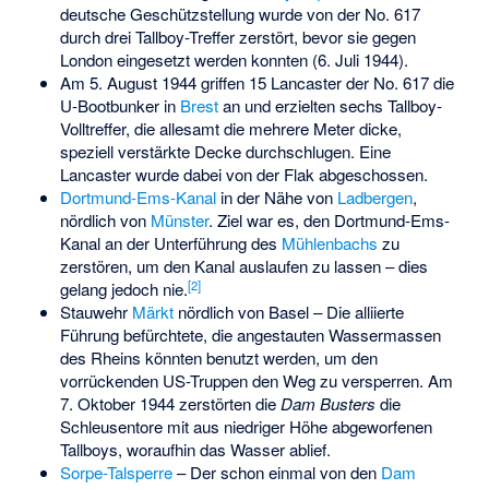
deutsche Geschützstellung wurde von der No. 617
durch drei Tallboy-Treffer zerstört, bevor sie gegen
London eingesetzt werden konnten (6. Juli 1944).
Am 5. August 1944 griffen 15 Lancaster der No. 617 die
U-Bootbunker in
Brest
an und erzielten sechs Tallboy-
Volltreffer, die allesamt die mehrere Meter dicke,
speziell verstärkte Decke durchschlugen. Eine
Lancaster wurde dabei von der Flak abgeschossen.
Dortmund-Ems-Kanal
in der Nähe von
Ladbergen
,
nördlich von
Münster
. Ziel war es, den Dortmund-Ems-
Kanal an der Unterführung des
Mühlenbachs
zu
zerstören, um den Kanal auslaufen zu lassen – dies
[
2
]
gelang jedoch nie.
Stauwehr
Märkt
nördlich von Basel – Die alliierte
Führung befürchtete, die angestauten Wassermassen
des Rheins könnten benutzt werden, um den
vorrückenden US-Truppen den Weg zu versperren. Am
7. Oktober 1944 zerstörten die
Dam Busters
die
Schleusentore mit aus niedriger Höhe abgeworfenen
Tallboys, woraufhin das Wasser ablief.
Sorpe-Talsperre
– Der schon einmal von den
Dam