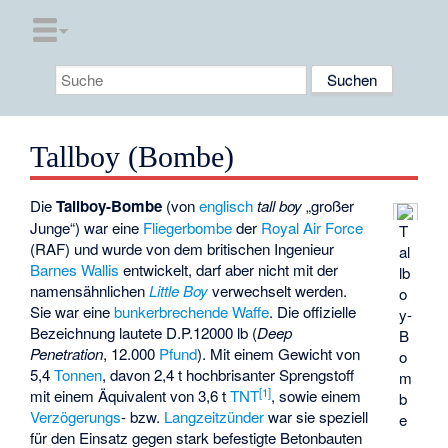
Tallboy (Bombe)
Die
Tallboy-Bombe
(von
englisch
tall boy
„großer
Junge“) war eine
Fliegerbombe
der
Royal Air Force
T
(RAF) und wurde von dem britischen Ingenieur
al
Barnes Wallis
entwickelt, darf aber nicht mit der
lb
namensähnlichen
Little Boy
verwechselt werden.
o
Sie war eine
bunkerbrechende Waffe
. Die offizielle
y-
Bezeichnung lautete D.P.12000 lb (
Deep
B
Penetration
, 12.000
Pfund
). Mit einem Gewicht von
o
5,4
Tonnen
, davon 2,4 t hochbrisanter Sprengstoff
m
[
1
]
mit einem Äquivalent von 3,6 t
TNT
, sowie einem
b
Verzögerungs
- bzw.
Langzeitzünder
war sie speziell
e
für den Einsatz gegen stark befestigte Betonbauten