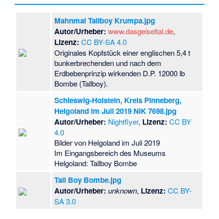
Mahnmal Tallboy Krumpa.jpg
Autor/Urheber:
www.dasgeiseltal.de
,
Lizenz:
CC BY-SA 4.0
Originales Kopfstück einer englischen 5,4 t
bunkerbrechenden und nach dem
Erdbebenprinzip wirkenden D.P. 12000 lb
Bombe (Tallboy).
Schleswig-Holstein, Kreis Pinneberg,
Helgoland im Juli 2019 NIK 7698.jpg
Autor/Urheber:
Nightflyer
,
Lizenz:
CC BY
4.0
Bilder von Helgoland im Juli 2019
Im Eingangsbereich des Museums
Helgoland: Tallboy Bombe
Tall Boy Bombe.jpg
Autor/Urheber:
unknown
,
Lizenz:
CC BY-
SA 3.0