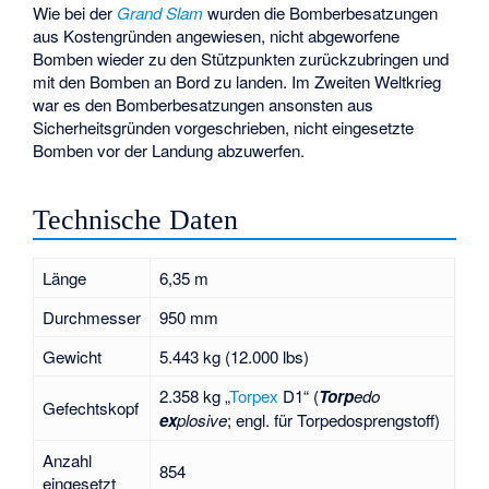
Wie bei der
Grand Slam
wurden die Bomberbesatzungen
aus Kostengründen angewiesen, nicht abgeworfene
Bomben wieder zu den Stützpunkten zurückzubringen und
mit den Bomben an Bord zu landen. Im Zweiten Weltkrieg
war es den Bomberbesatzungen ansonsten aus
Sicherheitsgründen vorgeschrieben, nicht eingesetzte
Bomben vor der Landung abzuwerfen.
Technische Daten
Länge
6,35 m
Durchmesser
950 mm
Gewicht
5.443 kg (12.000 lbs)
2.358 kg „
Torpex
D1“ (
Torp
edo
Gefechtskopf
ex
plosive
; engl. für Torpedosprengstoff)
Anzahl
854
eingesetzt