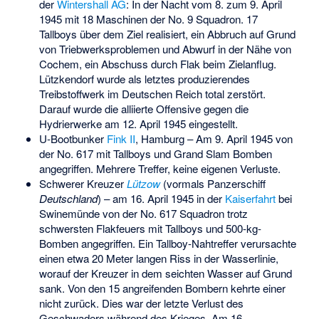
der
Wintershall AG
: In der Nacht vom 8. zum 9. April
1945 mit 18 Maschinen der No. 9 Squadron. 17
Tallboys über dem Ziel realisiert, ein Abbruch auf Grund
von Triebwerksproblemen und Abwurf in der Nähe von
Cochem, ein Abschuss durch Flak beim Zielanflug.
Lützkendorf wurde als letztes produzierendes
Treibstoffwerk im Deutschen Reich total zerstört.
Darauf wurde die alliierte Offensive gegen die
Hydrierwerke am 12. April 1945 eingestellt.
U-Bootbunker
Fink II
, Hamburg – Am 9. April 1945 von
der No. 617 mit Tallboys und Grand Slam Bomben
angegriffen. Mehrere Treffer, keine eigenen Verluste.
Schwerer Kreuzer
Lützow
(vormals Panzerschiff
Deutschland
) – am 16. April 1945 in der
Kaiserfahrt
bei
Swinemünde von der No. 617 Squadron trotz
schwersten Flakfeuers mit Tallboys und 500-kg-
Bomben angegriffen. Ein Tallboy-Nahtreffer verursachte
einen etwa 20 Meter langen Riss in der Wasserlinie,
worauf der Kreuzer in dem seichten Wasser auf Grund
sank. Von den 15 angreifenden Bombern kehrte einer
nicht zurück. Dies war der letzte Verlust des
Geschwaders während des Krieges. Am 16.