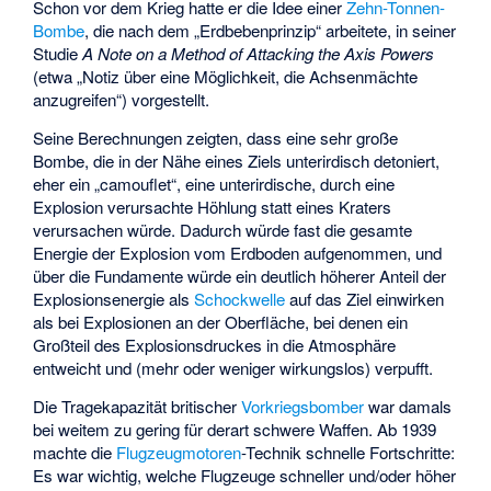
Schon vor dem Krieg hatte er die Idee einer
Zehn-Tonnen-
Bombe
, die nach dem „Erdbebenprinzip“ arbeitete, in seiner
Studie
A Note on a Method of Attacking the Axis Powers
(etwa „Notiz über eine Möglichkeit, die Achsenmächte
anzugreifen“) vorgestellt.
Seine Berechnungen zeigten, dass eine sehr große
Bombe, die in der Nähe eines Ziels unterirdisch detoniert,
eher ein „
camouflet
“, eine unterirdische, durch eine
Explosion verursachte Höhlung statt eines Kraters
verursachen würde. Dadurch würde fast die gesamte
Energie der Explosion vom Erdboden aufgenommen, und
über die Fundamente würde ein deutlich höherer Anteil der
Explosionsenergie als
Schockwelle
auf das Ziel einwirken
als bei Explosionen an der Oberfläche, bei denen ein
Großteil des Explosionsdruckes in die Atmosphäre
entweicht und (mehr oder weniger wirkungslos) verpufft.
Die Tragekapazität britischer
Vorkriegsbomber
war damals
bei weitem zu gering für derart schwere Waffen. Ab 1939
machte die
Flugzeugmotoren
-Technik schnelle Fortschritte:
Es war wichtig, welche Flugzeuge schneller und/oder höher