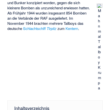
und Bunker konzipiert worden, gegen die sich
kleinere Bomben als unzureichend erwiesen hatten.
M
Ab Frühjahr 1944 wurden insgesamt 854 Bomben
a
an die Verbände der RAF ausgeliefert. Im
h
November 1944 brachten mehrere Tallboys das
n
deutsche
Schlachtschiff
Tirpitz
zum
Kentern
.
m
al
T
al
lb
o
y
K
ru
m
p
a
Inhaltsverzeichnis