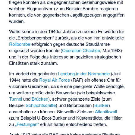
fliegen konnten als die gegnerischen beziehungsweise mit
welchen Flugmanövern zum Beispiel Bomber reagieren
konnten, die von gegnerischen Jagdflugzeugen angegriffen
wurden.
Wallis kehrte in den 1940er Jahren zu seinen Entwürfen für
die „Erdbebenbomben“ zurück, als die von ihm entwickelte
Rollbombe
erfolgreich gegen deutsche Staudämme
eingesetzt werden konnte (
Operation Chastise
, Mai 1943)
und in der Folge das Interesse an gezielten strategischen
Einsätzen stark zunahm.
Im Vorfeld der geplanten
Landung in der Normandie
(Juni
1944) hatte die
Royal Air Force
(RAF) ein offenes Ohr für
visionäre Gedanken, da sie eine geeignete Waffe benötigte,
um weitere große zivile Bauwerke (wie beispielsweise
Tunnel
und
Brücken
), schwer gepanzerte Ziele (zum
Beispiel
Schlachtschiffe
) und Betonbauten (
Bunker
)
ausschalten zu können. Sie wollte Ziele am
Atlantikwall
(zum Beispiel U-Boot-Bunker und Küstenstädte, die Hitler
zu
„Festungen“
erklärt hatte) entscheidend treffen.
Auch 1943 hatte die RAF noch keine geeignete Plattform