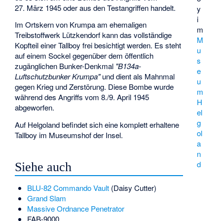
27. März 1945 oder aus den Testangriffen handelt.
y
i
Im Ortskern von Krumpa am ehemaligen
m
Treibstoffwerk Lützkendorf kann das vollständige
M
Kopfteil einer Tallboy frei besichtigt werden. Es steht
u
auf einem Sockel gegenüber dem öffentlich
s
zugänglichen Bunker-Denkmal
"B134a-
e
Luftschutzbunker Krumpa"
und dient als Mahnmal
u
gegen Krieg und Zerstörung. Diese Bombe wurde
m
während des Angriffs vom 8./9. April 1945
H
abgeworfen.
el
g
Auf Helgoland befindet sich eine komplett erhaltene
ol
Tallboy im Museumshof der Insel.
a
n
d
Siehe auch
BLU-82 Commando Vault
(Daisy Cutter)
Grand Slam
Massive Ordnance Penetrator
FAB-9000