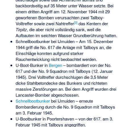
backbordseitig auf 35 Meter unter Wasser setzte. Bei
einem dritten Angriff am 12. November 1944 mit 29
geworfenen Bomben verursachten zwei Tallboy-
[
3
]
Volltreffer sowie zwei Nahtreffer
das Kentern der
Tirpitz
, die aber nicht vollständig sank, weil die
Aufbauten im seichten Wasser Grundberührung hatten.
Schnellbootbunker bei IJmuiden
– Am 15. Dezember
1944 griff die No. 617 die Anlage mit Tallboys an, die
Einschläge konnten aufgrund starker
Rauchentwicklung nicht beobachtet werden.
U-Boot-Bunker in
Bergen
– bombardiert von der No.
617 und der No. 9 Squadron mit Tallboys (12. Januar
1945). Drei Volltreffer durchschlugen die 3,5 Meter
dicke Stahlbetondecke des Bunkers und richteten
massive Zerstörungen an. Bei dem Angriff wurden drei
Lancaster-Bomber abgeschossen.
Schnellbootbunker
bei IJmuiden – erneute
Bombardierung durch die No. 9 Squadron mit Tallboys
am 3. Februar 1945.
U-Bootbunker in
Poortershaven
– von der 617. am 3.
Februar 1945 mit Tallboys angegriffen.