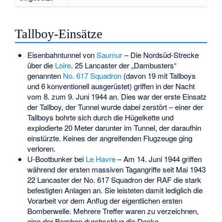
Tallboy-Einsätze
Eisenbahntunnel von
Saumur
– Die Nordsüd-Strecke
über die
Loire
. 25 Lancaster der „Dambusters“
genannten
No. 617 Squadron
(davon 19 mit Tallboys
und 6 konventionell ausgerüstet) griffen in der Nacht
vom 8. zum 9. Juni 1944 an. Dies war der erste Einsatz
der Tallboy, der Tunnel wurde dabei zerstört – einer der
Tallboys bohrte sich durch die Hügelkette und
explodierte 20 Meter darunter im Tunnel, der daraufhin
einstürzte. Keines der angreifenden Flugzeuge ging
verloren.
U-Bootbunker
bei
Le Havre
– Am 14. Juni 1944 griffen
während der ersten massiven Tagangriffe seit Mai 1943
22 Lancaster der No. 617 Squadron der RAF die stark
befestigten Anlagen an. Sie leisteten damit lediglich die
Vorarbeit vor dem Anflug der eigentlichen ersten
Bomberwelle. Mehrere Treffer waren zu verzeichnen,
eine der Bomben durchschlug die Decke.