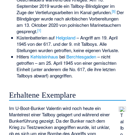
September 2019 wurde ein Tallboy-Blindgänger im
[
5
]
Zuge der Vertiefungsarbeiten im Kanal gefunden.
Der
Blindgänger wurde nach akribischen Vorbereitungen
am 13. Oktober 2020 von polnischen Marinetauchern
[
1
]
gesprengt.
Küstenbatterien auf
Helgoland
– Angriff am 19. April
1945 von der 617. und der 9. mit Tallboys. Alle
Stellungen wurden getroffen, keine eigenen Verluste.
Hitlers
Kehlsteinhaus
bei
Berchtesgaden
– nicht
getroffen – am 25. April 1945 von einer gemischten
Einheit (unter anderem die No. 617, die ihre letzten
Tallboys abwarf) angegriffen.
Erhaltene Exemplare
Im U-Boot-Bunker Valentin wird noch heute ein
Mantelrest einer Tallboy gelagert und während einer
T
Bunkerführung gezeigt. Da der Bunker nach dem
al
Krieg zu Testzwecken angegriffen wurde, ist unklar,
lb
ob es sich um eine Bombe des Angriffs vom
o