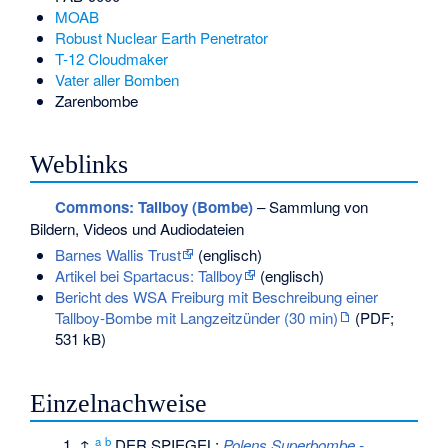
MOAB
Robust Nuclear Earth Penetrator
T-12 Cloudmaker
Vater aller Bomben
Zarenbombe
Weblinks
Commons
: Tallboy (Bombe)
– Sammlung von
Bildern, Videos und Audiodateien
Barnes Wallis Trust
(englisch)
Artikel bei Spartacus: Tallboy
(englisch)
Bericht des WSA Freiburg mit Beschreibung einer
Tallboy-Bombe mit Langzeitzünder (30 min)
(PDF;
531 kB)
Einzelnachweise
a
b
↑
DER SPIEGEL:
Polens Superbombe -